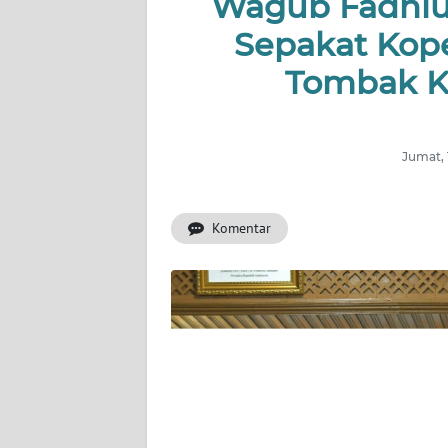
Wagub Fadhlul
OPINI
Sepakat Kope
PERISTIWA
Tombak K
Informasi
INDEKS
Jumat, 
BERITA
Komentar
KONTAK
KAMI
INFO
IKLAN
TENTANG
KAMI