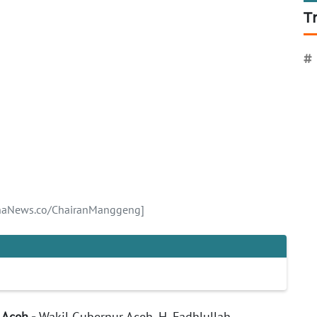
T
#
hanaNews.co/ChairanManggeng]
 Aceh -
Wakil Gubernur Aceh, H. Fadhlullah,