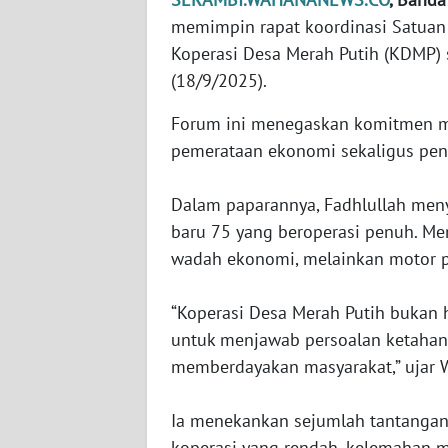
memimpin rapat koordinasi Satuan 
WN
Koperasi Desa Merah Putih (KDMP)
JABAR
(18/9/2025).
WN
Forum ini menegaskan komitmen 
BANTEN
pemerataan ekonomi sekaligus pen
WN
‎Dalam paparannya, Fadhlullah me
NTT
baru 75 yang beroperasi penuh. Me
wadah ekonomi, melainkan motor
WN
KEPRI
‎“Koperasi Desa Merah Putih bukan
untuk menjawab persoalan ketahan
WN
PAPUA
memberdayakan masyarakat,” ujar 
WN
‎Ia menekankan sejumlah tantangan 
PAPUA
koperasi yang rendah, kelemahan 