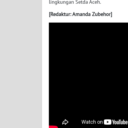
LAMPUNG
lingkungan Setda Aceh.
[Redaktur: Amanda Zubehor]
WN
JATENG
WN
NUSANTARA
WN
JOGJA
WN
JATIM
WN
BALI
WN
KALBAR