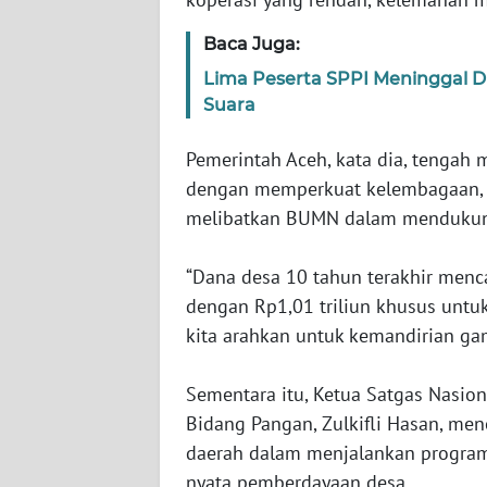
BARAT
Baca Juga:
WN
Lima Peserta SPPI Meninggal D
RIAU
Suara
WN
Pemerintah Aceh, kata dia, tengah 
SERAMBI
dengan memperkuat kelembagaan, 
melibatkan BUMN dalam mendukung
WN
JAMBI
‎“Dana desa 10 tahun terakhir mencap
dengan Rp1,01 triliun khusus untuk
WN
kita arahkan untuk kemandirian ga
SULTRA
WN
‎Sementara itu, Ketua Satgas Nasio
NTB
Bidang Pangan, Zulkifli Hasan, men
daerah dalam menjalankan program 
WN
nyata pemberdayaan desa.