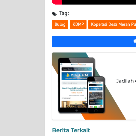
Tag:
WN
KALTENG
Bulog
KDMP
Koperasi Desa Merah Pu
WN
KALTARA
WN
KALSEL
Jadilah
WN
KALTIM
WN
SULSEL
WN
Berita Terkait
GORONTALO