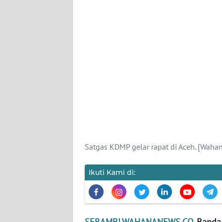
PEDOMAN
MEDIA
SIBER
REDAKSI
KARIR
DISCLAIMER
Wahana
News
Regional
Satgas KDMP gelar rapat di Aceh. [Wa
WN
Ikuti Kami di:
SUMUT
WN
JAKARTA
SERAMBI.WAHANANEWS.CO
, Banda