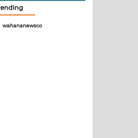
rending
wahananewsco