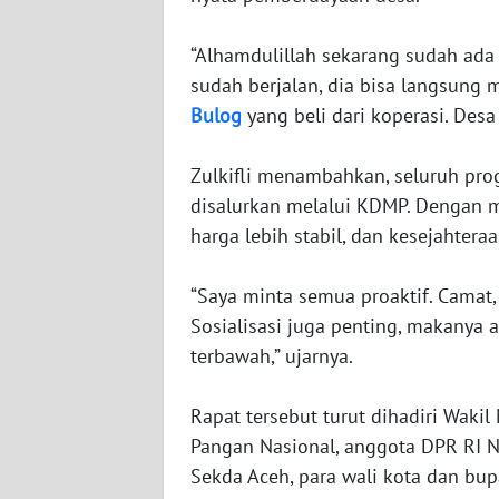
SULTENG
‎“Alhamdulillah sekarang sudah ada
WN
sudah berjalan, dia bisa langsung 
SULBAR
Bulog
yang beli dari koperasi. Desa
WN
BABEL
‎Zulkifli menambahkan, seluruh pr
disalurkan melalui KDMP. Dengan me
WN
harga lebih stabil, dan kesejahtera
SUMBAR
‎“Saya minta semua proaktif. Camat, 
WN
Sosialisasi juga penting, makanya 
SUMSEL
terbawah,” ujarnya.
WN
‎Rapat tersebut turut dihadiri Waki
BENGKULU
Pangan Nasional, anggota DPR RI N
Sekda Aceh, para wali kota dan bup
WN