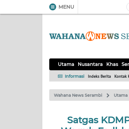
MENU
WAHANA
Tutup
TV
UTAMA
NUSANTARA
Utama
Nusantara
Khas
Ser
KHAS
Informasi
Indeks Berita
Kontak 
SERBA-
Wahana News Serambi
Utama
SERBI
HUKRIM
Satgas KDMP 