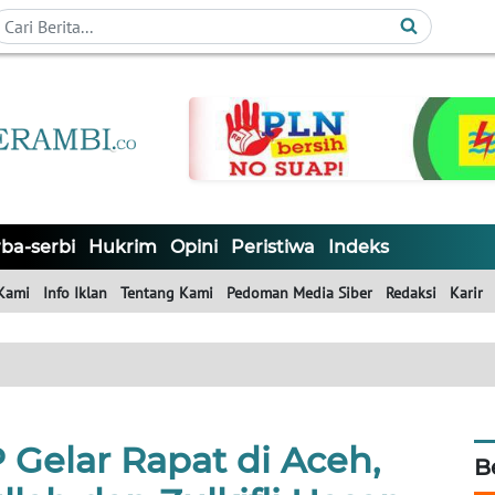
ba-serbi
Hukrim
Opini
Peristiwa
Indeks
Kami
Info Iklan
Tentang Kami
Pedoman Media Siber
Redaksi
Karir
Gelar Rapat di Aceh,
B