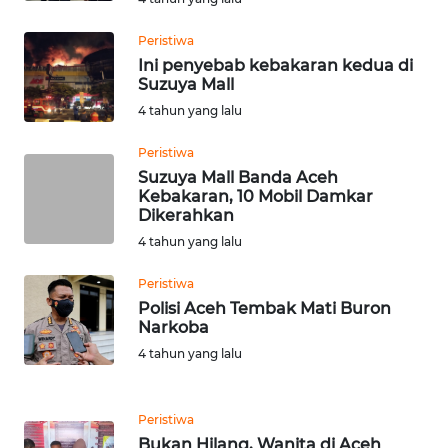
SUKABUMI
Peristiwa
Ini penyebab kebakaran kedua di
Suzuya Mall
WN
PURWAKARTA
4 tahun yang lalu
Peristiwa
WN
Suzuya Mall Banda Aceh
PRIANGAN
Kebakaran, 10 Mobil Damkar
TIMUR
Dikerahkan
4 tahun yang lalu
WN
SEMARANG
Peristiwa
Polisi Aceh Tembak Mati Buron
Narkoba
WN
SOLO
4 tahun yang lalu
WN
Peristiwa
BOROBUDUR
Bukan Hilang, Wanita di Aceh
Ternyata Kabur Gegara Suami