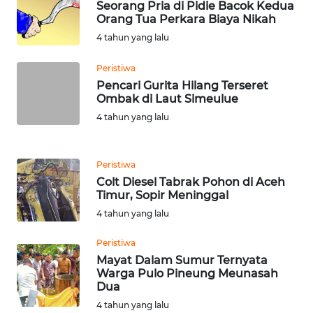
Orang Tua Perkara Biaya Nikah
WN
4 tahun yang lalu
KARAWANG
Peristiwa
WN
Pencari Gurita Hilang Terseret
BEKASI
Ombak di Laut Simeulue
4 tahun yang lalu
WN
BOGOR
Peristiwa
Colt Diesel Tabrak Pohon di Aceh
WN
Timur, Sopir Meninggal
DEPOK
4 tahun yang lalu
WN
Peristiwa
TAPANULI
Mayat Dalam Sumur Ternyata
UTARA
Warga Pulo Pineung Meunasah
Dua
WN
4 tahun yang lalu
SAMOSIR