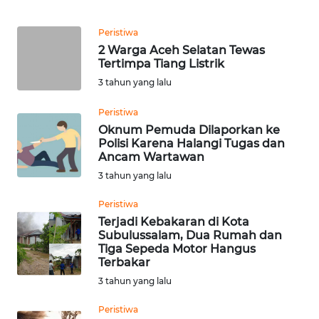
GORONTALO
Peristiwa
2 Warga Aceh Selatan Tewas
Tertimpa Tiang Listrik
WN
SULUT
3 tahun yang lalu
Peristiwa
WN
Oknum Pemuda Dilaporkan ke
MALUKU
Polisi Karena Halangi Tugas dan
Ancam Wartawan
WN
3 tahun yang lalu
MALUT
Peristiwa
Terjadi Kebakaran di Kota
WN
Subulussalam, Dua Rumah dan
DAIRI
Tiga Sepeda Motor Hangus
Terbakar
WN
3 tahun yang lalu
DANAU
TOBA
Peristiwa
Tragedi Kebakaran di Singgersing,