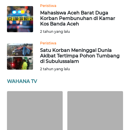
PAPUA
Peristiwa
BARAT
Mahasiswa Aceh Barat Duga
Korban Pembunuhan di Kamar
Kos Banda Aceh
WN
RIAU
2 tahun yang lalu
Peristiwa
WN
Satu Korban Meninggal Dunia
SERAMBI
Akibat Tertimpa Pohon Tumbang
di Subulussalam
WN
2 tahun yang lalu
JAMBI
WAHANA TV
WN
SULTRA
WN
NTB