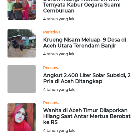
WN
Cemburuan
MADURA
4 tahun yang lalu
Peristiwa
WN
Krueng Nisam Meluap, 9 Desa di
SURABAYA
Aceh Utara Terendam Banjir
4 tahun yang lalu
WN
NATUNA
Peristiwa
Angkut 2.400 Liter Solar Subsidi, 2
WN
Pria di Aceh Ditangkap
BINTAN
4 tahun yang lalu
WN
Peristiwa
MANDALIKA
Wanita di Aceh Timur Dilaporkan
Hilang Saat Antar Mertua Berobat
ke RS
WN
4 tahun yang lalu
LIKUPANG