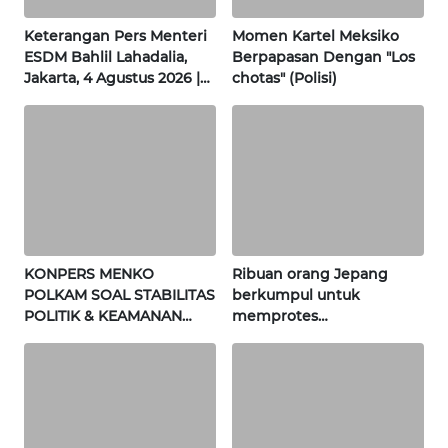
WN
Keterangan Pers Menteri
Momen Kartel Meksiko
SULTENG
ESDM Bahlil Lahadalia,
Berpapasan Dengan "Los
Jakarta, 4 Agustus 2026 |
chotas" (Polisi)
WN
Wahana Terkini
SULBAR
WN
BABEL
WN
SUMBAR
KONPERS MENKO
Ribuan orang Jepang
POLKAM SOAL STABILITAS
berkumpul untuk
POLITIK & KEAMANAN
memprotes
WN
NASIONAL | Wahana
pembangunan masjid
SUMSEL
Terkini
pertama di Fujisawa
WN
BENGKULU