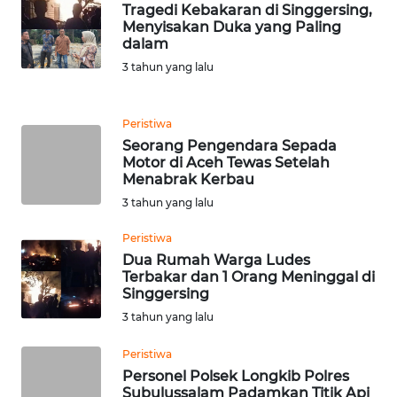
Menyisakan Duka yang Paling
WN
dalam
NIAS
3 tahun yang lalu
WN
LANGKAT
Peristiwa
Seorang Pengendara Sepada
Motor di Aceh Tewas Setelah
WN
Menabrak Kerbau
TAPANULI
SELATAN
3 tahun yang lalu
Peristiwa
WN
Dua Rumah Warga Ludes
TANJUNG
Terbakar dan 1 Orang Meninggal di
LESUNG
Singgersing
3 tahun yang lalu
WN
KARO
Peristiwa
Personel Polsek Longkib Polres
Subulussalam Padamkan Titik Api
WN
3 tahun yang lalu