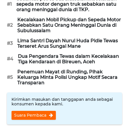
WAHANA
orang meninggal dunia di TKP.
INFRASTRUKTUR
Kecalakaan Mobil Pickup dan Sepeda Motor
#2
Sebabkan Satu Orang Meninggal Dunia di
Subulussalam
WAHANA
KONSUMEN
Lima Santri Dayah Nurul Huda Pidie Tewas
#3
Terseret Arus Sungai Mane
WAHANA
Dua Pengendara Tewas dalam Kecelakaan
LISTRIK
#4
Tiga Kendaraan di Bireuen, Aceh
Penemuan Mayat di Runding, Pihak
WAHANA
#5
Keluarga Minta Polisi Ungkap Motif Secara
TRAVEL
Transparan
WAHANA
Kirimkan masukan dan tanggapan anda sebagai
TV
konsumen kepada kami.
Suara Pembaca
WAHANANEWS
ID