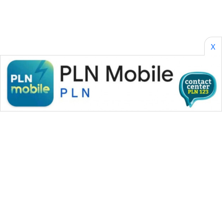
NEWS
KRT
NEWS
X
KARING
NEWS
JURNAL
MARITIM
HUMBANG
NEWS
GARONGGANG
NEWS
FISUELRI
WAHANA MEDIA GROUP