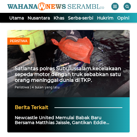
Utama
Nusantara
Khas
Serba-serbi
Hukrim
Opini
P
WAHANA
Tutup
TV
PERISTIWA
UTAMA
Satlantas polres Subulussalam.kecelakaan
NUSANTARA
sepeda motor dengan truk sebabkan satu
orang meninggal dunia di TKP.
KHAS
Peristiwa
|
4 bulan yang lalu
SERBA-
Berita Terkait
SERBI
Newcastle United Memulai Babak Baru
Bersama Matthias Jaissle, Gantikan Eddie
Howe
HUKRIM