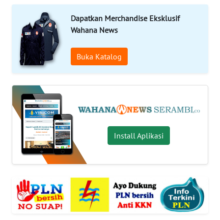
OPINI
Dapatkan Merchandise Eksklusif
Wahana News
PERISTIWA
Buka Katalog
Informasi
INDEKS
BERITA
KONTAK
Install Aplikasi
KAMI
INFO
IKLAN
TENTANG
KAMI