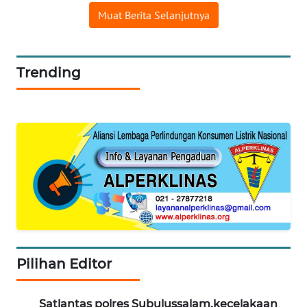
Muat Berita Selanjutnya
WN
LABUANBAJO
Trending
WN
BORNEO
Wahana
Media
Group
WAHANA
NEWS
WAHANA
TANI
Pilihan Editor
WAHANA
ADVOKAT
Satlantas polres Subulussalam.kecelakaan
#1
sepeda motor dengan truk sebabkan satu