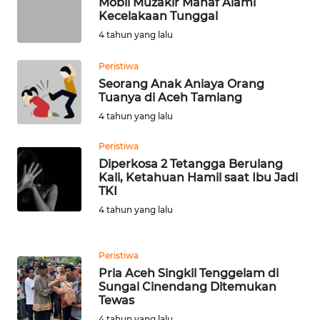
Kecelakaan Tunggal
BINJAI
4 tahun yang lalu
Peristiwa
WN
CIREBON
Seorang Anak Aniaya Orang
Tuanya di Aceh Tamiang
4 tahun yang lalu
WN
INDRAMAYU
Peristiwa
Diperkosa 2 Tetangga Berulang
WN
Kali, Ketahuan Hamil saat Ibu Jadi
KUNINGAN
TKI
4 tahun yang lalu
WN
MAJALENGKA
Peristiwa
Pria Aceh Singkil Tenggelam di
WN
Sungai Cinendang Ditemukan
SUBANG
Tewas
4 tahun yang lalu
WN