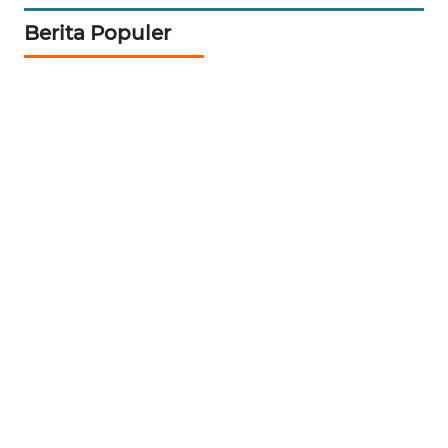
WAHANANEWS
Berita Populer
CO ID
WAHANANEWS
NET
WAHANA
SPORT
WAHANA
UMKM
WAHANA
SELEB
WAHANA
PERSONA