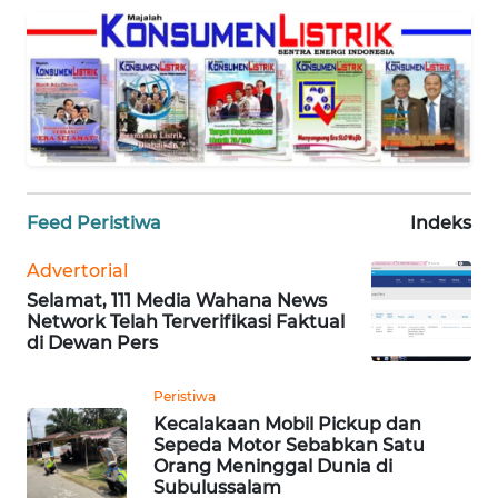
PEDOMAN
MEDIA
SIBER
REDAKSI
KARIR
Feed Peristiwa
Indeks
DISCLAIMER
Advertorial
Selamat, 111 Media Wahana News
Wahana
Network Telah Terverifikasi Faktual
News
di Dewan Pers
Regional
Peristiwa
WN
Kecalakaan Mobil Pickup dan
SUMUT
Sepeda Motor Sebabkan Satu
Orang Meninggal Dunia di
Subulussalam
WN