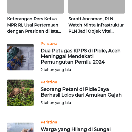
WN
LAMPUNG
Keterangan Pers Ketua
Soroti Ancaman, PLN
MPR RI, Usai Pertemuan
Watch Minta Infrastruktur
WN
dengan Presiden di Istana
PLN Jadi Objek Vital
JATENG
| Wahana Terkini
Khusus | Alperklinas
Research
Peristiwa
Dua Petugas KPPS di Pidie, Aceh
WN
Meninggal Mendekati
NUSANTARA
Pemungutan Pemilu 2024
2 tahun yang lalu
WN
JOGJA
Peristiwa
Seorang Petani di Pidie Jaya
Berhasil Lolos dari Amukan Gajah
WN
JATIM
3 tahun yang lalu
WN
Peristiwa
BALI
Warga yang Hilang di Sungai
Babah Luhung Ditemukan Tak