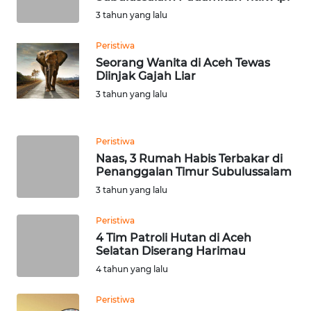
SIMALUNGUN
Peristiwa
WN
Seorang Wanita di Aceh Tewas
LABUHANBATU
Diinjak Gajah Liar
3 tahun yang lalu
WN
TAPANULI
TENGAH
Peristiwa
Naas, 3 Rumah Habis Terbakar di
WN DELI
Penanggalan Timur Subulussalam
SERDANG
3 tahun yang lalu
WN
Peristiwa
TEBING
4 Tim Patroli Hutan di Aceh
TINGGI
Selatan Diserang Harimau
4 tahun yang lalu
WN
Peristiwa
PAKPAK
Seorang Pria di Pidie Bacok Kedua