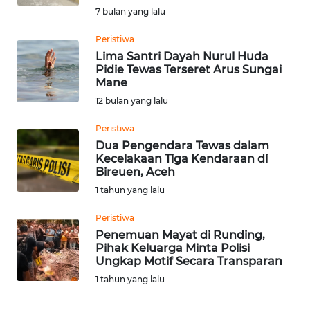
7 bulan yang lalu
JAKARTA
Peristiwa
WN
Lima Santri Dayah Nurul Huda
JABAR
Pidie Tewas Terseret Arus Sungai
Mane
WN
12 bulan yang lalu
BANTEN
Peristiwa
Dua Pengendara Tewas dalam
WN
Kecelakaan Tiga Kendaraan di
NTT
Bireuen, Aceh
1 tahun yang lalu
WN
KEPRI
Peristiwa
Penemuan Mayat di Runding,
Pihak Keluarga Minta Polisi
WN
Ungkap Motif Secara Transparan
PAPUA
1 tahun yang lalu
WN