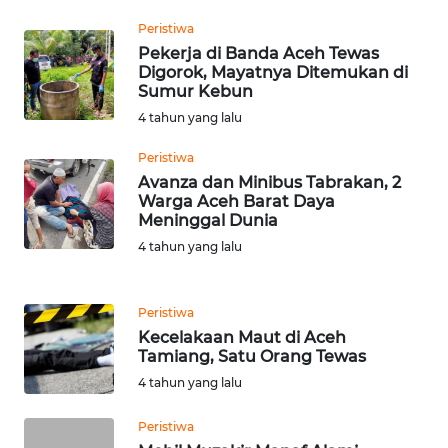
Peristiwa
Pekerja di Banda Aceh Tewas
WN
Digorok, Mayatnya Ditemukan di
PADANG
Sumur Kebun
LAWAS
4 tahun yang lalu
WN
Peristiwa
SUMEDANG
Avanza dan Minibus Tabrakan, 2
Warga Aceh Barat Daya
Meninggal Dunia
WN
CIANJUR
4 tahun yang lalu
WN
Peristiwa
KEPULAUAN
Kecelakaan Maut di Aceh
SERIBU
Tamiang, Satu Orang Tewas
4 tahun yang lalu
WN
TANGERANG
Peristiwa
Mobil Muzakir Manaf Alami
WN