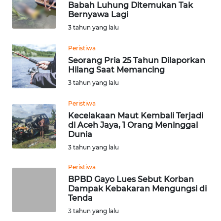
WN
Bernyawa Lagi
KALBAR
3 tahun yang lalu
WN
Peristiwa
KALTENG
Seorang Pria 25 Tahun Dilaporkan
Hilang Saat Memancing
3 tahun yang lalu
WN
KALTARA
Peristiwa
Kecelakaan Maut Kembali Terjadi
WN
di Aceh Jaya, 1 Orang Meninggal
KALSEL
Dunia
3 tahun yang lalu
WN
Peristiwa
KALTIM
BPBD Gayo Lues Sebut Korban
Dampak Kebakaran Mengungsi di
WN
Tenda
SULSEL
3 tahun yang lalu
WN