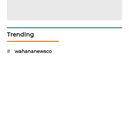
LKKI
KOPEKLIN
Trending
PORTAL
KONSUMEN
#
wahananewsco
FORWAMKI
ALPERKLINAS
FORJASIDA
TAMBANG
NEWS