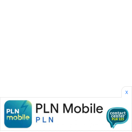
ID
PERAPKI
NEWS
SONYA
ASA
NEWS
X