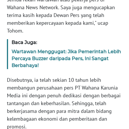
PAPUA
Wahana News Network. Saya juga mengucapkan
BARAT
terima kasih kepada Dewan Pers yang telah
memberikan kepercayaan kepada kami," ucap
WN
Tohom.
RIAU
Baca Juga:
WN
Wartawan Menggugat: Jika Pemerintah Lebih
SERAMBI
Percaya Buzzer daripada Pers, Ini Sangat
Berbahaya!
WN
JAMBI
Disebutnya, ia telah sekian 10 tahun lebih
membangun perusahaan pers PT Wahana Karunia
WN
Media ini dengan penuh dedikasi dengan berbagai
SULTRA
tantangan dan keberhasilan. Sehingga, telah
berkerjasama dengan para mitra dalam bidang
WN
NTB
kelembagaan ekonomi dan pemberitaan dan
promosi.