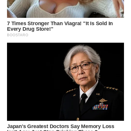
SIMALUNGUN
WN
LABUHANBATU
WN
TAPANULI
TENGAH
WN DELI
SERDANG
WN
TEBING
TINGGI
WN
PAKPAK