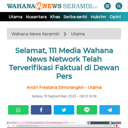
Utama
Nusantara
Khas
Serba-serbi
Hukrim
Opini
P
WAHANA
Tutup
TV
Wahana News Serambi
Utama
UTAMA
Selamat, 111 Media Wahana
News Network Telah
NUSANTARA
Terverifikasi Faktual di Dewan
Pers
KHAS
Andri Frestana Simorangkir - Utama
Selasa, 19 September 2023 - 08:12 WIB
SERBA-
SERBI
HUKRIM