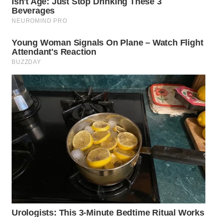
WN
KARAWANG
WN
BEKASI
WN
BOGOR
WN
DEPOK
WN
TAPANULI
UTARA
WN
SAMOSIR