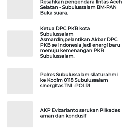
Resahkan pengendara lintas Aceh
WAHANANEWS
Selatan - Subulussalam BM-PAN
CO ID
Buka suara.
WAHANANEWS
Ketua DPC PKB kota
NET
Subulussalam
Asmardin;pelantikan Akbar DPC
WAHANA
PKB se Indonesia jadi energi baru
menuju kemenangan PKB
SPORT
Subulussalam.
WAHANA
UMKM
Polres Subulussalam silaturahmi
ke Kodim 0118 Subulussalam
sinergitas TNI -POLRI
WAHANA
SELEB
WAHANA
AKP Evizarianto serukan Pilkades
PERSONA
aman dan kondusif