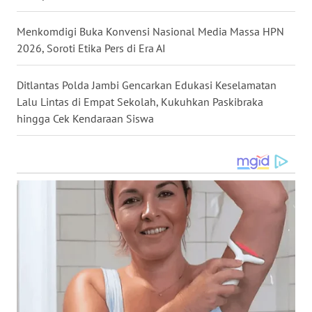
GORONTALO
Menkomdigi Buka Konvensi Nasional Media Massa HPN
2026, Soroti Etika Pers di Era AI
WN
SULUT
Ditlantas Polda Jambi Gencarkan Edukasi Keselamatan
Lalu Lintas di Empat Sekolah, Kukuhkan Paskibraka
WN
MALUKU
hingga Cek Kendaraan Siswa
WN
MALUT
WN
DAIRI
WN
DANAU
TOBA