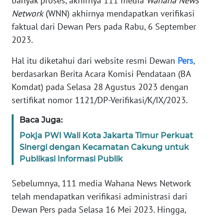
banyak proses, akhirnya 111 media
Wahana News
Network
(WNN) akhirnya mendapatkan verifikasi
PEDOMAN
MEDIA
faktual dari Dewan Pers pada Rabu, 6 September
SIBER
2023.
Hal itu diketahui dari website resmi Dewan
Pers
,
REDAKSI
berdasarkan Berita Acara Komisi Pendataan (BA
Komdat) pada Selasa 28 Agustus 2023 dengan
KARIR
sertifikat nomor 1121/DP-Verifikasi/K/IX/2023.
DISCLAIMER
Baca Juga:
Pokja PWI Wali Kota Jakarta Timur Perkuat
Wahana
News
Sinergi dengan Kecamatan Cakung untuk
Regional
Publikasi Informasi Publik
WN
Sebelumnya, 111 media Wahana News Network
SUMUT
telah mendapatkan verifikasi administrasi dari
Dewan Pers pada Selasa 16 Mei 2023. Hingga,
WN