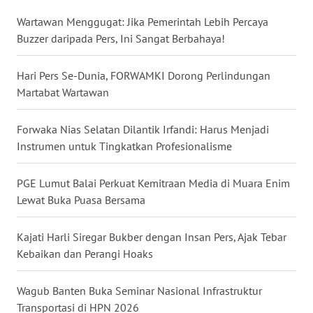
WN
KALBAR
Wartawan Menggugat: Jika Pemerintah Lebih Percaya
Buzzer daripada Pers, Ini Sangat Berbahaya!
WN
KALTENG
Hari Pers Se-Dunia, FORWAMKI Dorong Perlindungan
Martabat Wartawan
WN
KALTARA
Forwaka Nias Selatan Dilantik Irfandi: Harus Menjadi
Instrumen untuk Tingkatkan Profesionalisme
WN
KALSEL
PGE Lumut Balai Perkuat Kemitraan Media di Muara Enim
Lewat Buka Puasa Bersama
WN
KALTIM
Kajati Harli Siregar Bukber dengan Insan Pers, Ajak Tebar
Kebaikan dan Perangi Hoaks
WN
SULSEL
Wagub Banten Buka Seminar Nasional Infrastruktur
Transportasi di HPN 2026
WN