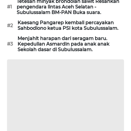
Tetesan minyak brondolan sawit Resahkan
MASYARAKAT
#1
pengendara lintas Aceh Selatan -
KELISTRIKAN
Subulussalam BM-PAN Buka suara.
Kaesang Pangarep kembali percayakan
#2
WALINKI
Sahbodiono ketua PSI kota Subulussalam.
ID
Menjahit harapan dari seragam baru.
#3
Kepedulian Asmardin pada anak anak
MAWAKA
Sekolah dasar di Subulussalam.
ID
MARTABAT
NET
PLN
WATCH
MKLI
LPKKI