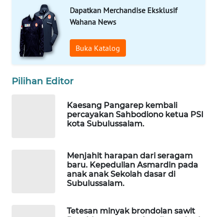
WAHANA
Dapatkan Merchandise Eksklusif
INFRASTRUKTUR
Wahana News
WAHANA
Buka Katalog
KONSUMEN
WAHANA
Pilihan Editor
LISTRIK
Kaesang Pangarep kembali
WAHANA
percayakan Sahbodiono ketua PSI
TRAVEL
kota Subulussalam.
WAHANA
Menjahit harapan dari seragam
TV
baru. Kepedulian Asmardin pada
anak anak Sekolah dasar di
Subulussalam.
WAHANANEWS
ID
Tetesan minyak brondolan sawit