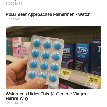
BINJAI
WN
CIREBON
WN
INDRAMAYU
WN
KUNINGAN
WN
MAJALENGKA
WN
SUBANG
WN