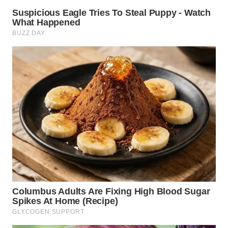
SUKABUMI
WN
PURWAKARTA
WN
PRIANGAN
TIMUR
WN
SEMARANG
WN
SOLO
WN
BOROBUDUR