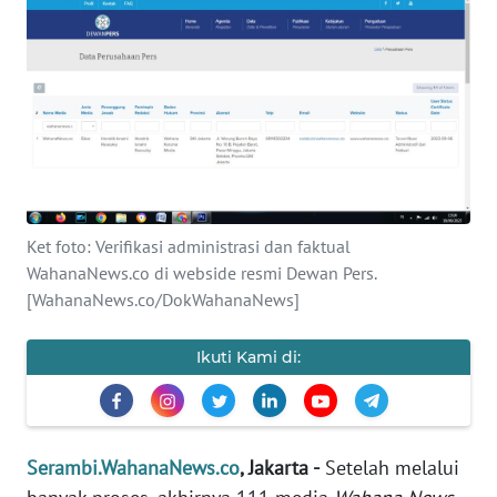
OPINI
PERISTIWA
Informasi
INDEKS
BERITA
Ket foto: Verifikasi administrasi dan faktual
WahanaNews.co di webside resmi Dewan Pers.
KONTAK
[WahanaNews.co/DokWahanaNews]
KAMI
Ikuti Kami di:
INFO
IKLAN
TENTANG
Serambi.WahanaNews.co
, Jakarta -
Setelah melalui
KAMI