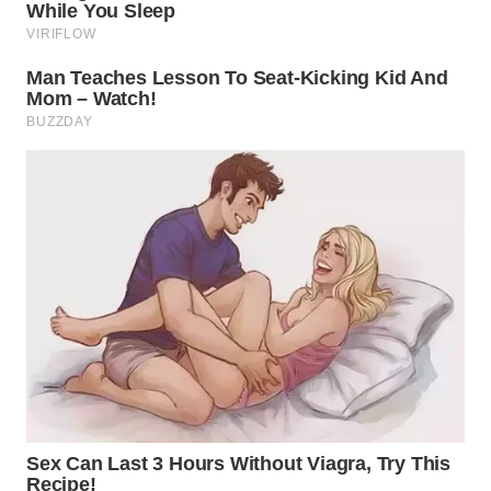
WN
PADANG
LAWAS
WN
SUMEDANG
WN
CIANJUR
WN
KEPULAUAN
SERIBU
WN
TANGERANG
WN