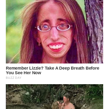
WN
MADURA
WN
SURABAYA
WN
NATUNA
WN
BINTAN
WN
MANDALIKA
WN
LIKUPANG