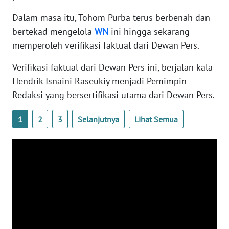
WN
SULTENG
Dalam masa itu, Tohom Purba terus berbenah dan
bertekad mengelola
WN
ini hingga sekarang
WN
memperoleh verifikasi faktual dari Dewan Pers.
SULBAR
Verifikasi faktual dari Dewan Pers ini, berjalan kala
Hendrik Isnaini Raseukiy menjadi Pemimpin
WN
BABEL
Redaksi yang bersertifikasi utama dari Dewan Pers.
1
2
3
Selanjutnya
Lihat Semua
WN
SUMBAR
WN
SUMSEL
WN
BENGKULU