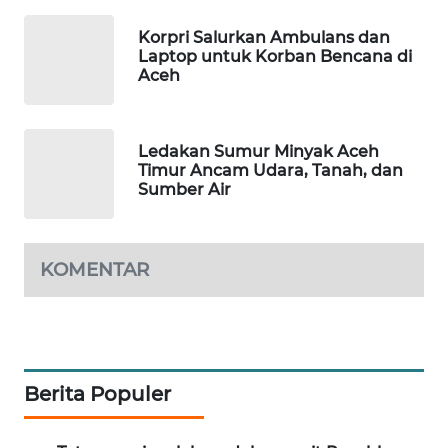
WAHANA
OTOMOTIF
Korpri Salurkan Ambulans dan
Laptop untuk Korban Bencana di
Aceh
WAHANA
HEALTH
Ledakan Sumur Minyak Aceh
WAHANA
Timur Ancam Udara, Tanah, dan
DESA
Sumber Air
WISATA
LAPAK
WAHANA
KOMENTAR
Wahana
Network
KONSUMEN
Berita Populer
LISTRIK