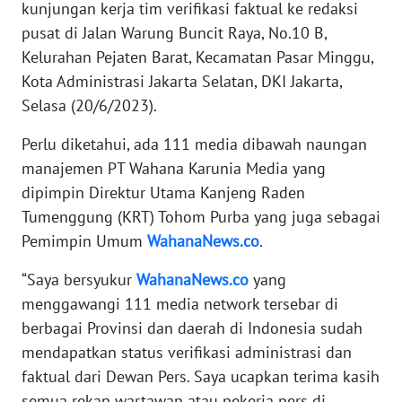
kunjungan kerja tim verifikasi faktual ke redaksi
JAKARTA
pusat di Jalan Warung Buncit Raya, No.10 B,
Kelurahan Pejaten Barat, Kecamatan Pasar Minggu,
WN
Kota Administrasi Jakarta Selatan, DKI Jakarta,
JABAR
Selasa (20/6/2023).
WN
Perlu diketahui, ada 111 media dibawah naungan
BANTEN
manajemen PT Wahana Karunia Media yang
dipimpin Direktur Utama Kanjeng Raden
WN
Tumenggung (KRT) Tohom Purba yang juga sebagai
NTT
Pemimpin Umum
WahanaNews.co
.
WN
“Saya bersyukur
WahanaNews.co
yang
KEPRI
menggawangi 111 media network tersebar di
berbagai Provinsi dan daerah di Indonesia sudah
WN
PAPUA
mendapatkan status verifikasi administrasi dan
faktual dari Dewan Pers. Saya ucapkan terima kasih
WN
semua rekan wartawan atau pekerja pers di