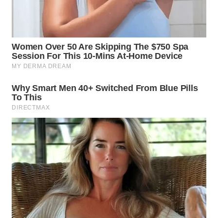
WN
NIAS
WN
LANGKAT
WN
TAPANULI
SELATAN
WN
TANJUNG
LESUNG
WN
KARO
WN