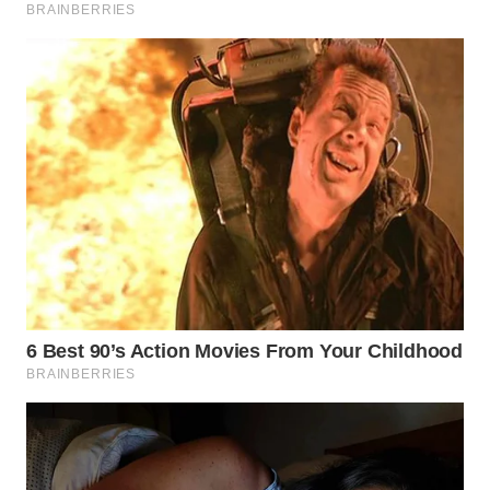
WN
LABUANBAJO
WN
BORNEO
Wahana
Media
Group
WAHANA
NEWS
WAHANA
TANI
WAHANA
ADVOKAT