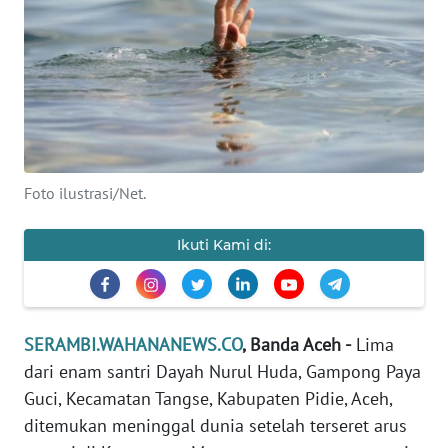
OPINI
PERISTIWA
Informasi
INDEKS
Foto ilustrasi/Net.
BERITA
Ikuti Kami di:
KONTAK
KAMI
INFO
SERAMBI.WAHANANEWS.CO
, Banda Aceh -
Lima
IKLAN
dari enam santri Dayah Nurul Huda, Gampong Paya
Guci, Kecamatan Tangse, Kabupaten Pidie, Aceh,
TENTANG
ditemukan meninggal dunia setelah terseret arus
KAMI