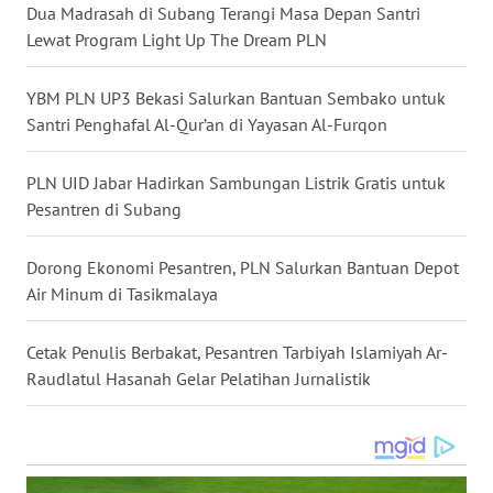
WN
Dua Madrasah di Subang Terangi Masa Depan Santri
KALBAR
Lewat Program Light Up The Dream PLN
WN
YBM PLN UP3 Bekasi Salurkan Bantuan Sembako untuk
KALTENG
Santri Penghafal Al-Qur’an di Yayasan Al-Furqon
WN
PLN UID Jabar Hadirkan Sambungan Listrik Gratis untuk
KALTARA
Pesantren di Subang
WN
Dorong Ekonomi Pesantren, PLN Salurkan Bantuan Depot
KALSEL
Air Minum di Tasikmalaya
WN
Cetak Penulis Berbakat, Pesantren Tarbiyah Islamiyah Ar-
KALTIM
Raudlatul Hasanah Gelar Pelatihan Jurnalistik
WN
SULSEL
WN