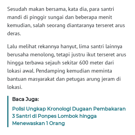
JAKARTA
Sesudah makan bersama, kata dia, para santri
mandi di pinggir sungai dan beberapa menit
WN
kemudian, salah seorang diantaranya terseret arus
JABAR
deras.
WN
Lalu melihat rekannya hanyut, lima santri lainnya
BANTEN
berusaha menolong, tetapi justru ikut terseret arus
hingga terbawa sejauh sekitar 600 meter dari
WN
lokasi awal. Pendamping kemudian meminta
NTT
bantuan masyarakat dan petugas arung jeram di
lokasi.
WN
KEPRI
Baca Juga:
Polisi Ungkap Kronologi Dugaan Pembakaran
WN
3 Santri di Ponpes Lombok hingga
PAPUA
Menewaskan 1 Orang
WN