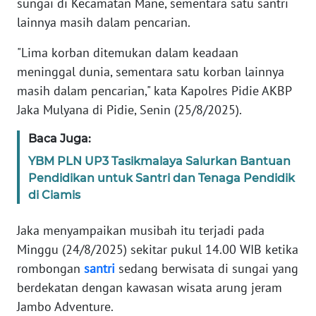
sungai di Kecamatan Mane, sementara satu santri
lainnya masih dalam pencarian.
PEDOMAN
MEDIA
SIBER
"Lima korban ditemukan dalam keadaan
meninggal dunia, sementara satu korban lainnya
REDAKSI
masih dalam pencarian," kata Kapolres Pidie AKBP
Jaka Mulyana di Pidie, Senin (25/8/2025).
KARIR
Baca Juga:
YBM PLN UP3 Tasikmalaya Salurkan Bantuan
DISCLAIMER
Pendidikan untuk Santri dan Tenaga Pendidik
di Ciamis
Wahana
News
Regional
Jaka menyampaikan musibah itu terjadi pada
Minggu (24/8/2025) sekitar pukul 14.00 WIB ketika
WN
rombongan
santri
sedang berwisata di sungai yang
SUMUT
berdekatan dengan kawasan wisata arung jeram
Jambo Adventure.
WN