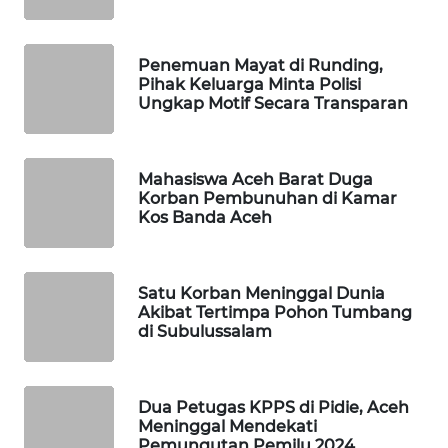
MASYARAKAT
KELISTRIKAN
Penemuan Mayat di Runding,
Pihak Keluarga Minta Polisi
WALINKI
Ungkap Motif Secara Transparan
ID
MAWAKA
Mahasiswa Aceh Barat Duga
ID
Korban Pembunuhan di Kamar
Kos Banda Aceh
MARTABAT
NET
Satu Korban Meninggal Dunia
PLN
Akibat Tertimpa Pohon Tumbang
di Subulussalam
WATCH
MKLI
Dua Petugas KPPS di Pidie, Aceh
Meninggal Mendekati
LPKKI
Pemungutan Pemilu 2024