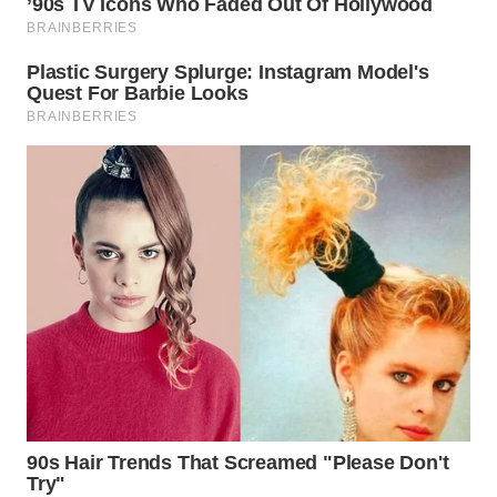
WN
MADURA
WN
SURABAYA
WN
NATUNA
WN
BINTAN
WN
MANDALIKA
WN
LIKUPANG