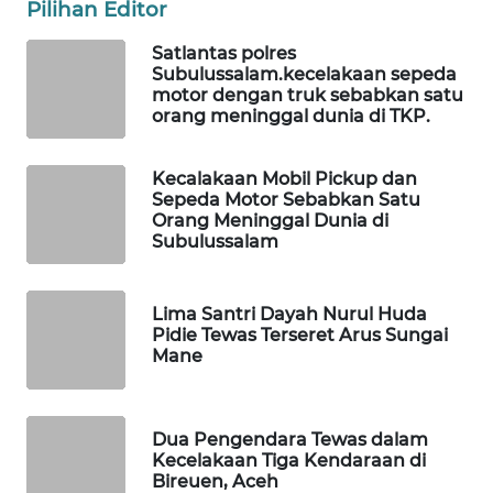
WAHANA
Pilihan Editor
OTOMOTIF
Satlantas polres
Subulussalam.kecelakaan sepeda
WAHANA
motor dengan truk sebabkan satu
HEALTH
orang meninggal dunia di TKP.
WAHANA
Kecalakaan Mobil Pickup dan
DESA
Sepeda Motor Sebabkan Satu
WISATA
Orang Meninggal Dunia di
Subulussalam
LAPAK
WAHANA
Lima Santri Dayah Nurul Huda
Pidie Tewas Terseret Arus Sungai
Wahana
Mane
Network
KONSUMEN
Dua Pengendara Tewas dalam
LISTRIK
Kecelakaan Tiga Kendaraan di
Bireuen, Aceh