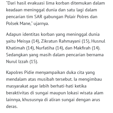
"Dari hasil evakuasi lima korban ditemukan dalam
PAPUA
keadaan meninggal dunia dan satu lagi dalam
BARAT
pencarian tim SAR gabungan Polair Polres dan
WN
Polsek Mane," ujarnya.
RIAU
Adapun identitas korban yang meninggal dunia
yaitu Meisya (14), Zikratun Rahmayani (15), Husnul
WN
SERAMBI
Khatimah (14), Nurfatiha (14), dan Makfirah (14).
Sedangkan yang masih dalam pencarian bernama
WN
Nurul Izzah (15).
JAMBI
Kapolres Pidie menyampaikan duka cita yang
mendalam atas musibah tersebut. Ia mengimbau
WN
SULTRA
masyarakat agar lebih berhati-hati ketika
beraktivitas di sungai maupun lokasi wisata alam
WN
lainnya, khususnya di aliran sungai dengan arus
NTB
deras.