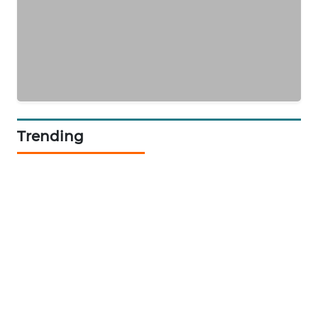
SITUNGIR
NEWS
SIDIKALANG
NEWS
SIBARAGAS
NEWS
Trending
METRO
SIANTAR
NEWS
METRO
MEDAN
NEWS
METRO
JAKARTA