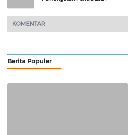
LKKI
KOMENTAR
KOPEKLIN
PORTAL
KONSUMEN
Berita Populer
FORWAMKI
ALPERKLINAS
FORJASIDA
TAMBANG
NEWS