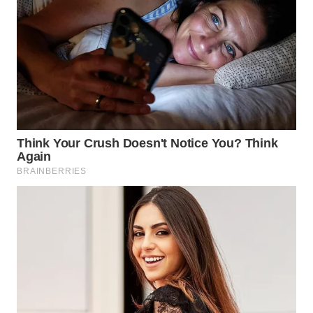
WAHANA
INFRASTRUKTUR
WAHANA
KONSUMEN
WAHANA
LISTRIK
WAHANA
TRAVEL
WAHANA
TV
WAHANANEWS
ID