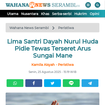
Utama
Nusantara
Khas
Serba-serbi
Hukrim
Opini
P
WAHANA
Tutup
TV
Wahana News Serambi
Peristiwa
UTAMA
Lima Santri Dayah Nurul Huda
Pidie Tewas Terseret Arus
NUSANTARA
Sungai Mane
Kamila Aisyah - Peristiwa
KHAS
Senin, 25 Agustus 2025 - 15:19 WIB
SERBA-
SERBI
HUKRIM