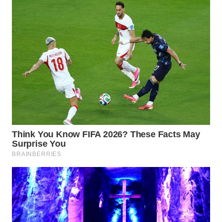
GORONTALO
WN
SULUT
WN
MALUKU
WN
MALUT
WN
DAIRI
WN
DANAU
TOBA