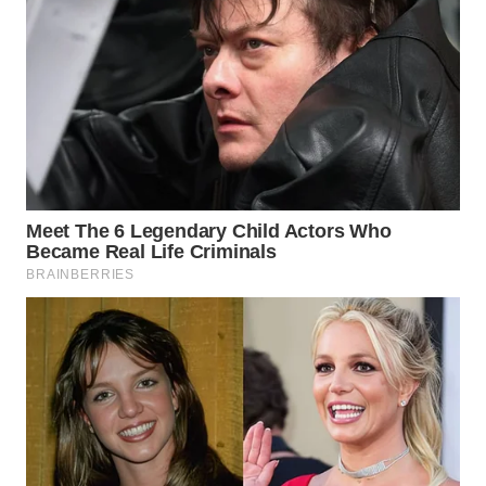
WN
PADANG
LAWAS
WN
SUMEDANG
WN
CIANJUR
WN
KEPULAUAN
SERIBU
WN
TANGERANG
WN