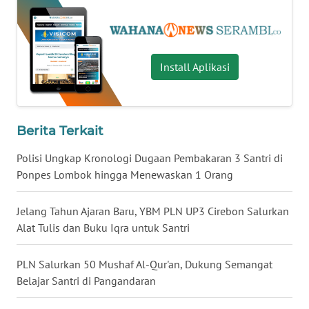
WN
LAMPUNG
WN
Install Aplikasi
JATENG
WN
NUSANTARA
Berita Terkait
Polisi Ungkap Kronologi Dugaan Pembakaran 3 Santri di
WN
JOGJA
Ponpes Lombok hingga Menewaskan 1 Orang
WN
Jelang Tahun Ajaran Baru, YBM PLN UP3 Cirebon Salurkan
JATIM
Alat Tulis dan Buku Iqra untuk Santri
WN
PLN Salurkan 50 Mushaf Al-Qur'an, Dukung Semangat
BALI
Belajar Santri di Pangandaran