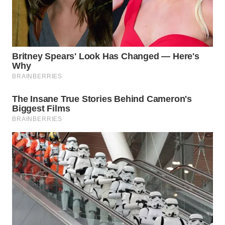
BINJAI
WN
CIREBON
WN
INDRAMAYU
WN
KUNINGAN
WN
MAJALENGKA
WN
SUBANG
WN