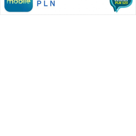
WAHANA MEDIA GROUP
|
|
|
WAHANA NEWS co
WAHANA TANI
WAHANA ADVOKAT
|
|
WAHANA INFRASTRUKTUR
WAHANA KONSUMEN
|
|
|
WAHANA LISTRIK
WAHANA TRAVEL
WAHANA TV
|
|
|
WAHANANEWS id
WAHANANEWS CO ID
WAHANANEWS NET
|
|
|
WAHANA SPORT ID
Wahana UMKM
Wahana Seleb
|
|
|
Wahana Persona
Wahana Otomotif
Wahana Health
|
Wahana Desa Wisata
Lapak Wahana