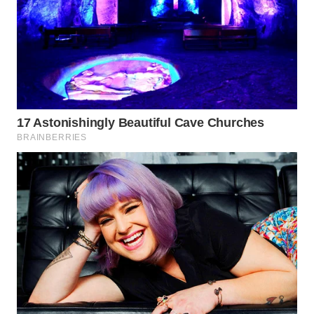
WN
NIAS
WN
LANGKAT
WN
TAPANULI
SELATAN
WN
TANJUNG
LESUNG
WN
KARO
WN