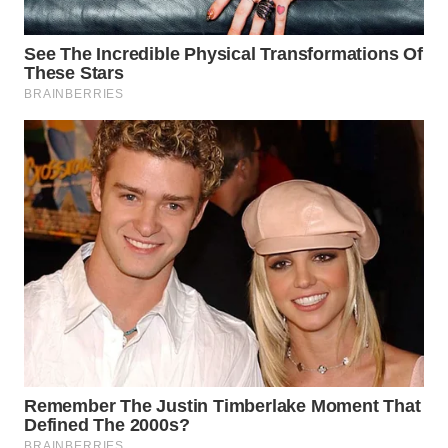
SIMALUNGUN
WN
LABUHANBATU
WN
TAPANULI
TENGAH
WN DELI
SERDANG
WN
TEBING
TINGGI
WN
PAKPAK