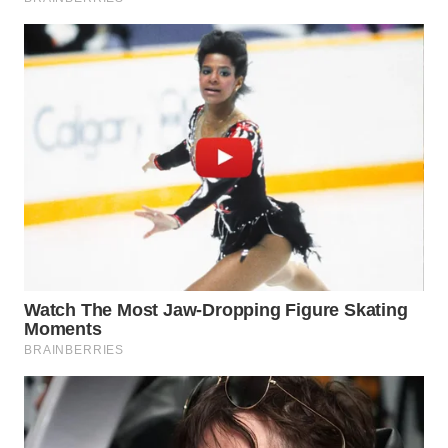
WN
KARAWANG
WN
BEKASI
WN
BOGOR
WN
DEPOK
WN
TAPANULI
UTARA
WN
SAMOSIR