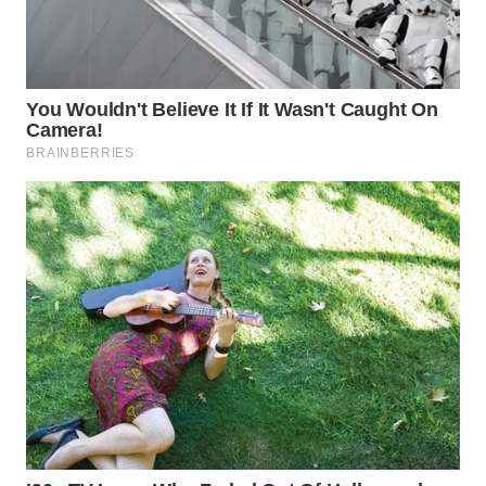
SUKABUMI
WN
PURWAKARTA
WN
PRIANGAN
TIMUR
WN
SEMARANG
WN
SOLO
WN
BOROBUDUR