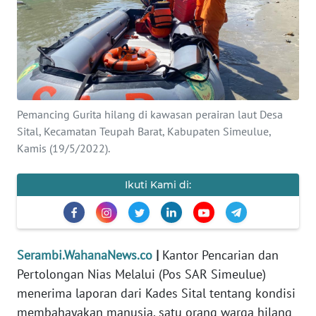
OPINI
PERISTIWA
Informasi
Pemancing Gurita hilang di kawasan perairan laut Desa
INDEKS
Sital, Kecamatan Teupah Barat, Kabupaten Simeulue,
BERITA
Kamis (19/5/2022).
KONTAK
Ikuti Kami di:
KAMI
INFO
IKLAN
Serambi.WahanaNews.co
|
Kantor Pencarian dan
Pertolongan Nias Melalui (Pos SAR Simeulue)
TENTANG
menerima laporan dari Kades Sital tentang kondisi
KAMI
membahayakan manusia, satu orang warga hilang