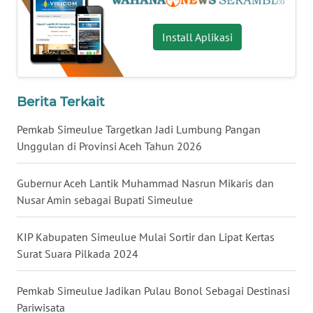
WN
KALBAR
Install Aplikasi
WN
KALTENG
Berita Terkait
WN
KALTARA
Pemkab Simeulue Targetkan Jadi Lumbung Pangan
Unggulan di Provinsi Aceh Tahun 2026
WN
KALSEL
Gubernur Aceh Lantik Muhammad Nasrun Mikaris dan
Nusar Amin sebagai Bupati Simeulue
WN
KALTIM
KIP Kabupaten Simeulue Mulai Sortir dan Lipat Kertas
Surat Suara Pilkada 2024
WN
SULSEL
Pemkab Simeulue Jadikan Pulau Bonol Sebagai Destinasi
Pariwisata
WN