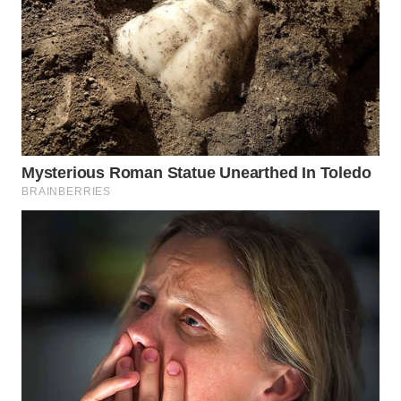
BINJAI
WN
CIREBON
WN
INDRAMAYU
WN
KUNINGAN
WN
MAJALENGKA
WN
SUBANG
WN