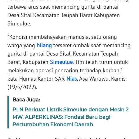
terbawa arus saat memancing gurita di pantai
PEDOMAN
Desa Sital Kecamatan Teupah Barat Kabupaten
MEDIA
SIBER
Simeulue.
“Kondisi membahayakan manusia, satu orang
REDAKSI
warga yang
hilang
terseret ombak saat memancing
gurita di pantai Desa Sital, Kecamatan Teupah
KARIR
Barat, Kabupaten
Simeulue
. Tim telah turun untuk
melakukan operasi pencarian terhadap korban,”
DISCLAIMER
kata Humas Kantor SAR
Nias
, Asa Waruwu, Kamis
(19/5/2022).
Wahana
News
Regional
Baca Juga:
PLN Perkuat Listrik Simeulue dengan Mesin 2
WN
MW, ALPERKLINAS: Fondasi Baru bagi
SUMUT
Pertumbuhan Ekonomi Daerah
WN