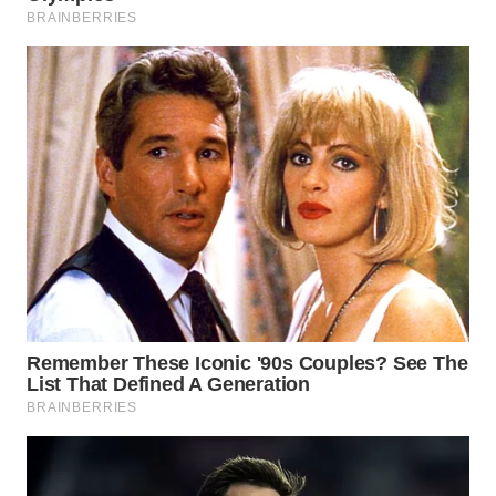
WN
MADURA
WN
SURABAYA
WN
NATUNA
WN
BINTAN
WN
MANDALIKA
WN
LIKUPANG