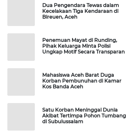
SITUNGIR
Dua Pengendara Tewas dalam
NEWS
Kecelakaan Tiga Kendaraan di
Bireuen, Aceh
SIDIKALANG
NEWS
Penemuan Mayat di Runding,
Pihak Keluarga Minta Polisi
SIBARAGAS
Ungkap Motif Secara Transparan
NEWS
METRO
Mahasiswa Aceh Barat Duga
SIANTAR
Korban Pembunuhan di Kamar
NEWS
Kos Banda Aceh
METRO
MEDAN
Satu Korban Meninggal Dunia
NEWS
Akibat Tertimpa Pohon Tumbang
di Subulussalam
METRO
JAKARTA