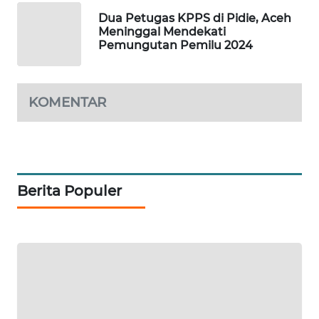
NEWS
Dua Petugas KPPS di Pidie, Aceh
Meninggal Mendekati
Pemungutan Pemilu 2024
KRT
NEWS
KOMENTAR
KARING
NEWS
JURNAL
MARITIM
Berita Populer
HUMBANG
NEWS
GARONGGANG
NEWS
FISUELRI