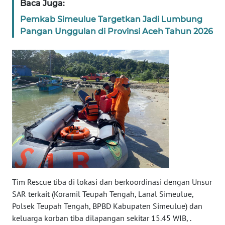
Baca Juga:
PAPUA
BARAT
Pemkab Simeulue Targetkan Jadi Lumbung
Pangan Unggulan di Provinsi Aceh Tahun 2026
WN
RIAU
WN
SERAMBI
WN
JAMBI
WN
SULTRA
Tim Rescue tiba di lokasi dan berkoordinasi dengan Unsur
WN
SAR terkait (Koramil Teupah Tengah, Lanal Simeulue,
NTB
Polsek Teupah Tengah, BPBD Kabupaten Simeulue) dan
keluarga korban tiba dilapangan sekitar 15.45 WIB, .