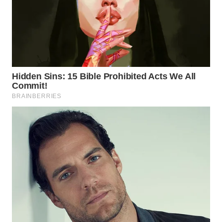
SIMALUNGUN
WN
LABUHANBATU
WN
TAPANULI
TENGAH
WN DELI
SERDANG
WN
TEBING
TINGGI
WN
PAKPAK