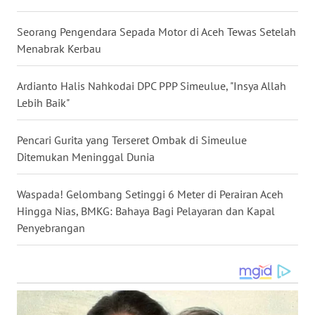
GORONTALO
Seorang Pengendara Sepada Motor di Aceh Tewas Setelah
Menabrak Kerbau
WN
SULUT
Ardianto Halis Nahkodai DPC PPP Simeulue, "Insya Allah
Lebih Baik"
WN
MALUKU
Pencari Gurita yang Terseret Ombak di Simeulue
WN
Ditemukan Meninggal Dunia
MALUT
Waspada! Gelombang Setinggi 6 Meter di Perairan Aceh
WN
Hingga Nias, BMKG: Bahaya Bagi Pelayaran dan Kapal
DAIRI
Penyebrangan
WN
DANAU
TOBA