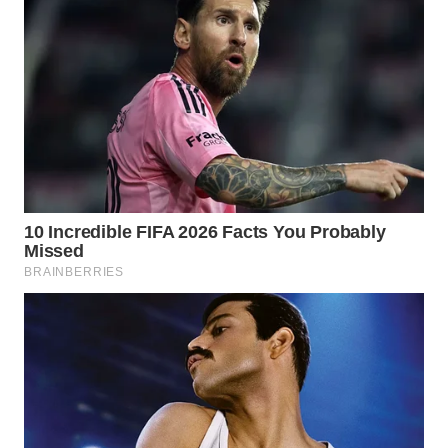
WN
LABUANBAJO
WN
BORNEO
Wahana
Media
Group
WAHANA
NEWS
WAHANA
TANI
WAHANA
ADVOKAT