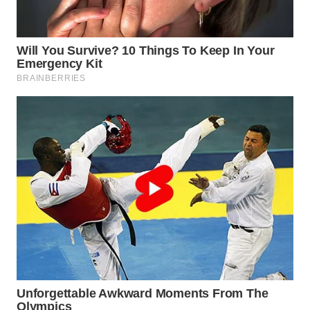
SUKABUMI
WN
PURWAKARTA
WN
PRIANGAN
TIMUR
WN
SEMARANG
WN
SOLO
WN
BOROBUDUR