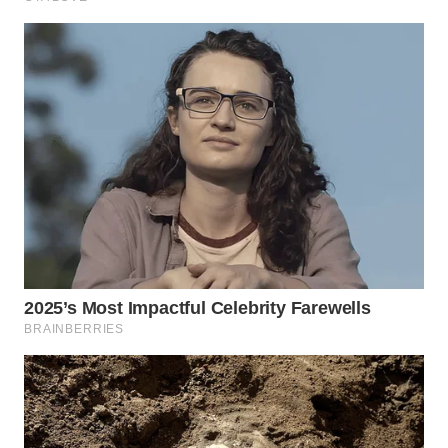
WN
PADANG
LAWAS
WN
SUMEDANG
WN
CIANJUR
WN
KEPULAUAN
SERIBU
WN
TANGERANG
WN