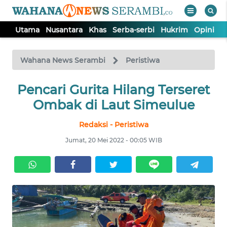
Utama
Nusantara
Khas
Serba-serbi
Hukrim
Opini
P
WAHANA
Tutup
TV
Wahana News Serambi
Peristiwa
UTAMA
Pencari Gurita Hilang Terseret
Ombak di Laut Simeulue
NUSANTARA
Redaksi - Peristiwa
Jumat, 20 Mei 2022 - 00:05 WIB
KHAS
SERBA-
SERBI
HUKRIM