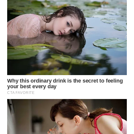
WAHANA
OTOMOTIF
WAHANA
HEALTH
WAHANA
DESA
WISATA
LAPAK
WAHANA
Wahana
Network
KONSUMEN
LISTRIK