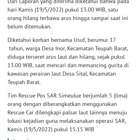
Dari Laporan yang diterima diketahui bahwa pada
JAKARTA
hari Kamis (19/5/2022) pukul 13.00 WIB, satu
orang hilang terbawa arus hingga sampai saat ini
WN
belum ditemukan.
JABAR
Diketahui korban bernama Usuf, berumur 17
WN
tahun, warga Desa Inor, Kecamatan Teupah Barat,
BANTEN
diduga terseret arus laut dan hilang, sejak pukul
13.00 WIB, saat mencari dan memancing gurita di
WN
kawasan perairan laut Desa Sital, Kecamatan
NTT
Teupah Barat.
WN
Tim Rescue Pos SAR Simeulue berjumlah 5 (lima)
KEPRI
orang dengan diberangkatkan menggunakan
Rescue Car dilengkapi palsar laut lainnya menuju
WN
lokasi kejadian guna melaksanakan operasi SAR,
PAPUA
Kamis (19/5/2022) pukul 15.15 WIB
WN