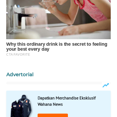
MASYARAKAT
KELISTRIKAN
WALINKI
ID
MAWAKA
ID
MARTABAT
NET
Advertorial
PLN
WATCH
Dapatkan Merchandise Eksklusif
MKLI
Wahana News
LPKKI