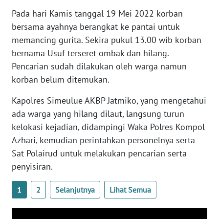
WN
Pada hari Kamis tanggal 19 Mei 2022 korban
SULTENG
bersama ayahnya berangkat ke pantai untuk
memancing gurita. Sekira pukul 13.00 wib korban
WN
SULBAR
bernama Usuf terseret ombak dan hilang.
Pencarian sudah dilakukan oleh warga namun
WN
korban belum ditemukan.
BABEL
Kapolres Simeulue AKBP Jatmiko, yang mengetahui
ada warga yang hilang dilaut, langsung turun
WN
SUMBAR
kelokasi kejadian, didampingi Waka Polres Kompol
Azhari, kemudian perintahkan personelnya serta
WN
Sat Polairud untuk melakukan pencarian serta
SUMSEL
penyisiran.
WN
1
2
Selanjutnya
Lihat Semua
BENGKULU