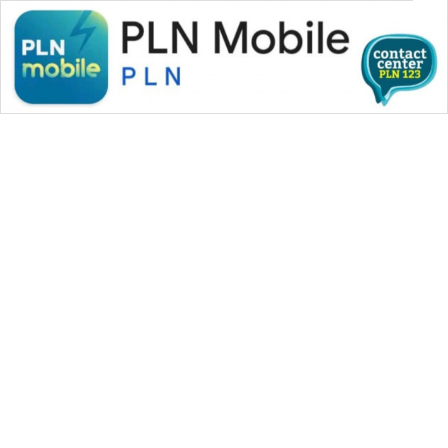
WAHANA MEDIA GROUP
|
|
|
WAHANA NEWS co
WAHANA TANI
WAHANA ADVOKAT
|
|
WAHANA INFRASTRUKTUR
WAHANA KONSUMEN
|
|
|
WAHANA LISTRIK
WAHANA TRAVEL
WAHANA TV
|
|
|
WAHANANEWS id
WAHANANEWS CO ID
WAHANANEWS NET