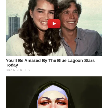
WN
NIAS
WN
LANGKAT
WN
TAPANULI
SELATAN
WN
TANJUNG
LESUNG
WN
KARO
WN