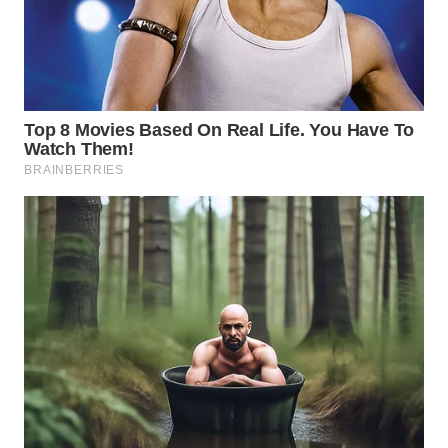
WAHANA
INFRASTRUKTUR
WAHANA
KONSUMEN
WAHANA
LISTRIK
WAHANA
TRAVEL
WAHANA
TV
WAHANANEWS
ID