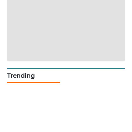
ID
ENERGI
NEWS
CILEUNGSI
NEWS
BERKAT
NEWS
Trending
BERAMPU
NEWS
ANUGERAH
NEWS
AKHLAK