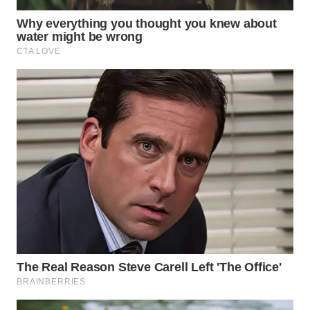
WAHANANEWS
CO ID
WAHANANEWS
NET
WAHANA
SPORT
WAHANA
UMKM
WAHANA
SELEB
WAHANA
PERSONA