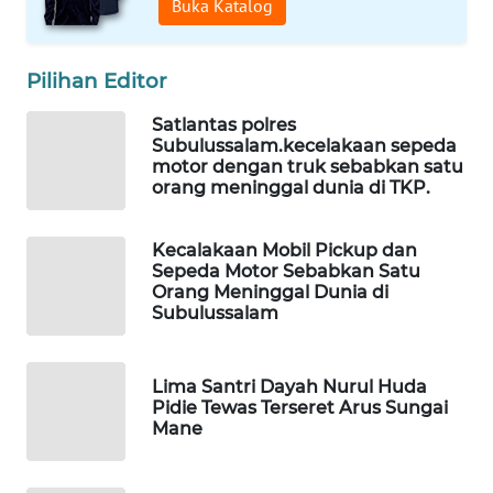
Buka Katalog
LKKI
Pilihan Editor
KOPEKLIN
Satlantas polres
Subulussalam.kecelakaan sepeda
PORTAL
motor dengan truk sebabkan satu
orang meninggal dunia di TKP.
KONSUMEN
FORWAMKI
Kecalakaan Mobil Pickup dan
Sepeda Motor Sebabkan Satu
Orang Meninggal Dunia di
ALPERKLINAS
Subulussalam
FORJASIDA
Lima Santri Dayah Nurul Huda
Pidie Tewas Terseret Arus Sungai
TAMBANG
Mane
NEWS