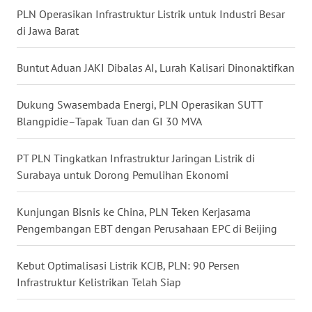
WN
PLN Operasikan Infrastruktur Listrik untuk Industri Besar
KALBAR
di Jawa Barat
WN
Buntut Aduan JAKI Dibalas AI, Lurah Kalisari Dinonaktifkan
KALTENG
Dukung Swasembada Energi, PLN Operasikan SUTT
WN
KALTARA
Blangpidie–Tapak Tuan dan GI 30 MVA
WN
PT PLN Tingkatkan Infrastruktur Jaringan Listrik di
KALSEL
Surabaya untuk Dorong Pemulihan Ekonomi
WN
Kunjungan Bisnis ke China, PLN Teken Kerjasama
KALTIM
Pengembangan EBT dengan Perusahaan EPC di Beijing
WN
Kebut Optimalisasi Listrik KCJB, PLN: 90 Persen
SULSEL
Infrastruktur Kelistrikan Telah Siap
WN