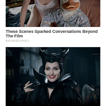
WAHANA
INFRASTRUKTUR
WAHANA
KONSUMEN
WAHANA
LISTRIK
WAHANA
TRAVEL
WAHANA
TV
WAHANANEWS
ID