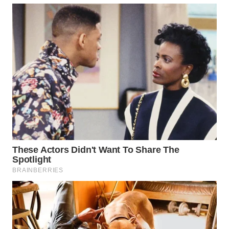
WN
PADANG
LAWAS
WN
SUMEDANG
WN
CIANJUR
WN
KEPULAUAN
SERIBU
WN
TANGERANG
WN