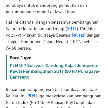
Surabaya untuk mendorong pemulihan dan
PEDOMAN
pertumbuhan ekonomi di Jawa Timur.
MEDIA
SIBER
Hal ini ditandai dengan selesainya pembangunan
Saluran Udara Tegangan Tinggi (
SUTT
) 150 kilo
REDAKSI
volt (kV) wilayah Surabaya Selatan-
Kalisari
dengan
Tingkat Komponen Dalam Negeri (TKDN) sebesar
KARIR
74,38 persen.
DISCLAIMER
Baca Juga:
PLN UIP Sulawesi Gandeng Kejari Jeneponto
Wahana
Kawal Pembangunan SUTT 150 kV Punagaya–
News
Regional
Bantaeng
Bersamaan rampungnya SUTT Surabaya Selatan-
WN
SUMUT
Kalisari ini,
PLN
juga menyelesaikan pembangunan
Gardu Induk (GI) 150 kV Kalisari Bay Couple dan
WN