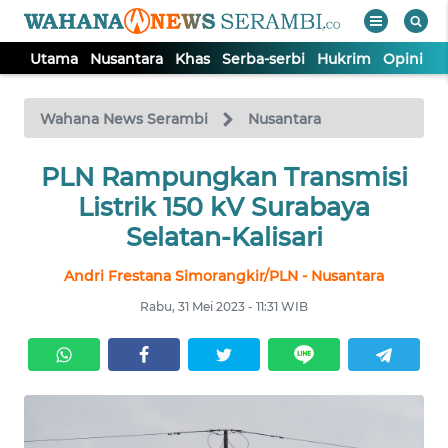
Utama
Nusantara
Khas
Serba-serbi
Hukrim
Opini
P
WAHANA
Tutup
TV
Wahana News Serambi
Nusantara
UTAMA
PLN Rampungkan Transmisi
Listrik 150 kV Surabaya
NUSANTARA
Selatan-Kalisari
Andri Frestana Simorangkir/PLN - Nusantara
KHAS
Rabu, 31 Mei 2023 - 11:31 WIB
SERBA-
SERBI
HUKRIM