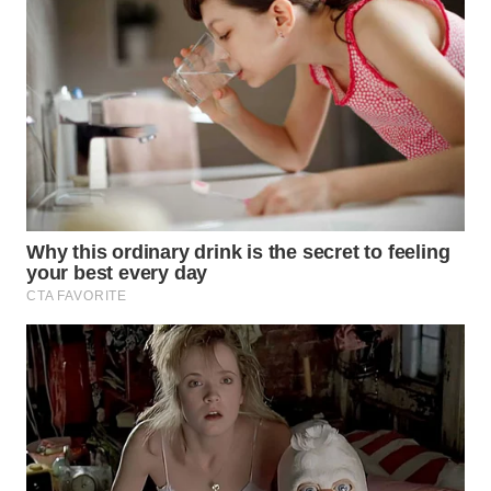
WN
LABUANBAJO
WN
BORNEO
Wahana
Media
Group
WAHANA
NEWS
WAHANA
TANI
WAHANA
ADVOKAT