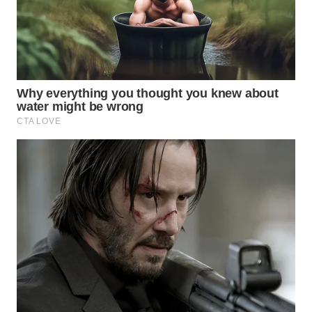
SIMALUNGUN
WN
LABUHANBATU
WN
TAPANULI
TENGAH
WN DELI
SERDANG
WN
TEBING
TINGGI
WN
PAKPAK