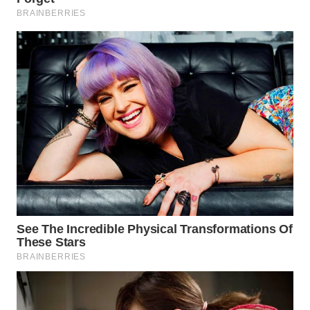
WN
MADURA
WN
SURABAYA
WN
NATUNA
WN
BINTAN
WN
MANDALIKA
WN
LIKUPANG