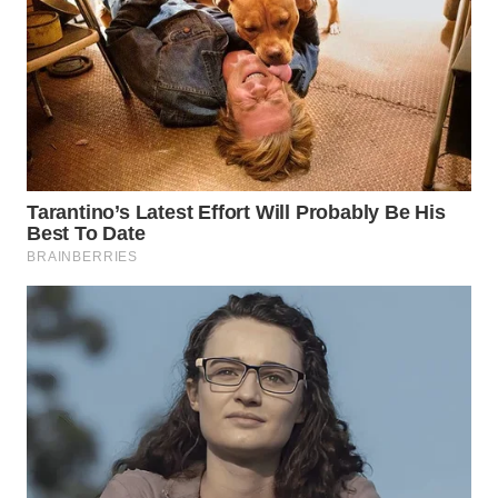
BINJAI
WN
CIREBON
WN
INDRAMAYU
WN
KUNINGAN
WN
MAJALENGKA
WN
SUBANG
WN