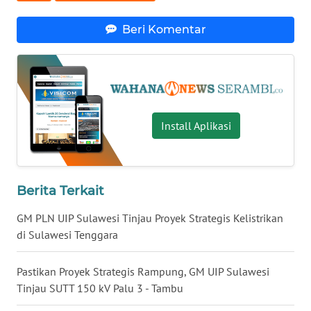
WN
LAMPUNG
Beri Komentar
WN
JATENG
WN
NUSANTARA
Install Aplikasi
WN
JOGJA
Berita Terkait
WN
GM PLN UIP Sulawesi Tinjau Proyek Strategis Kelistrikan
JATIM
di Sulawesi Tenggara
WN
Pastikan Proyek Strategis Rampung, GM UIP Sulawesi
BALI
Tinjau SUTT 150 kV Palu 3 - Tambu