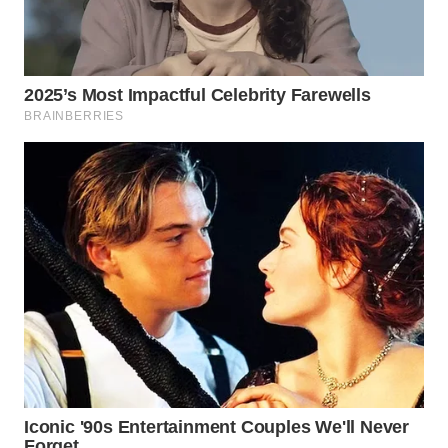
SUKABUMI
WN
PURWAKARTA
WN
PRIANGAN
TIMUR
WN
SEMARANG
WN
SOLO
WN
BOROBUDUR