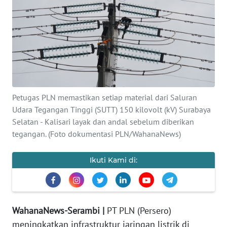
OPINI
PERISTIWA
Informasi
INDEKS
Petugas PLN memastikan setiap material dari Saluran
BERITA
Udara Tegangan Tinggi (SUTT) 150 kilovolt (kV) Surabaya
Selatan - Kalisari layak dan andal sebelum diberikan
KONTAK
tegangan. (Foto dokumentasi PLN/WahanaNews)
KAMI
Ikuti Kami di:
INFO
IKLAN
TENTANG
WahanaNews-Serambi |
PT PLN (Persero)
KAMI
meningkatkan infrastruktur jaringan listrik di