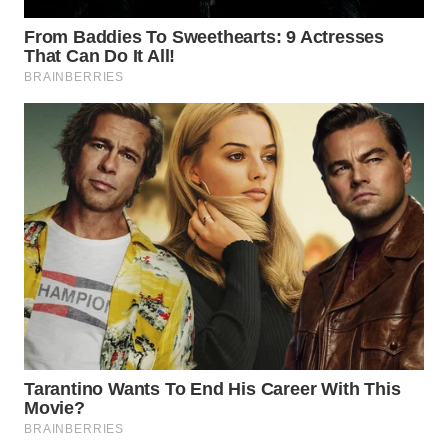
WAHANANEWS
CO ID
WAHANANEWS
NET
WAHANA
SPORT
WAHANA
UMKM
WAHANA
SELEB
WAHANA
PERSONA