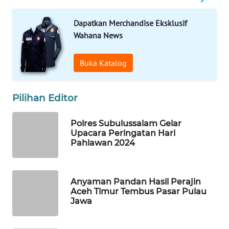
MASYARAKAT
KELISTRIKAN
Dapatkan Merchandise Eksklusif
Wahana News
WALINKI
ID
Buka Katalog
MAWAKA
ID
Pilihan Editor
MARTABAT
Polres Subulussalam Gelar
NET
Upacara Peringatan Hari
Pahlawan 2024
PLN
WATCH
Anyaman Pandan Hasil Perajin
Aceh Timur Tembus Pasar Pulau
MKLI
Jawa
LPKKI