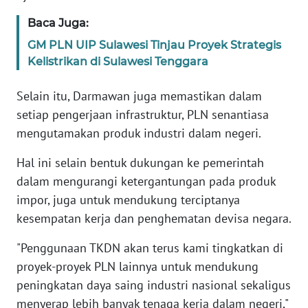
PAPUA
Baca Juga:
BARAT
GM PLN UIP Sulawesi Tinjau Proyek Strategis
WN
Kelistrikan di Sulawesi Tenggara
RIAU
Selain itu, Darmawan juga memastikan dalam
WN
setiap pengerjaan infrastruktur, PLN senantiasa
SERAMBI
mengutamakan produk industri dalam negeri.
Hal ini selain bentuk dukungan ke pemerintah
WN
JAMBI
dalam mengurangi ketergantungan pada produk
impor, juga untuk mendukung terciptanya
WN
kesempatan kerja dan penghematan devisa negara.
SULTRA
"Penggunaan TKDN akan terus kami tingkatkan di
WN
proyek-proyek PLN lainnya untuk mendukung
NTB
peningkatan daya saing industri nasional sekaligus
menyerap lebih banyak tenaga kerja dalam negeri,"