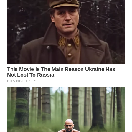
WN
NIAS
WN
LANGKAT
WN
TAPANULI
SELATAN
WN
TANJUNG
LESUNG
WN
KARO
WN