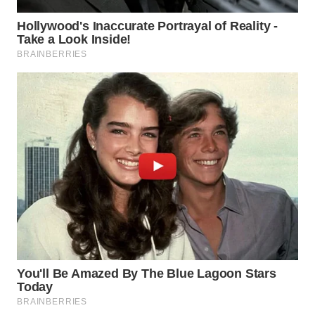
WN
KARAWANG
WN
BEKASI
WN
BOGOR
WN
DEPOK
WN
TAPANULI
UTARA
WN
SAMOSIR