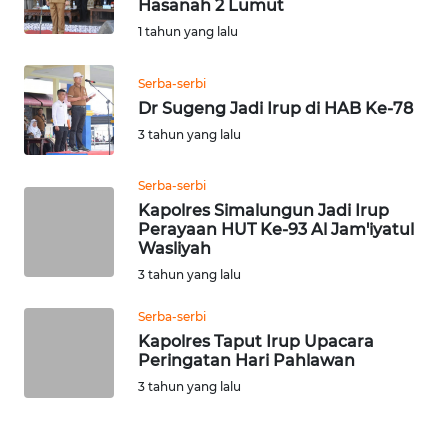
Hasanah 2 Lumut
OPINI
1 tahun yang lalu
PERISTIWA
Serba-serbi
Dr Sugeng Jadi Irup di HAB Ke-78
3 tahun yang lalu
Informasi
INDEKS
Serba-serbi
BERITA
Kapolres Simalungun Jadi Irup
Perayaan HUT Ke-93 Al Jam'iyatul
Wasliyah
KONTAK
KAMI
3 tahun yang lalu
Serba-serbi
INFO
Kapolres Taput Irup Upacara
IKLAN
Peringatan Hari Pahlawan
3 tahun yang lalu
TENTANG
KAMI