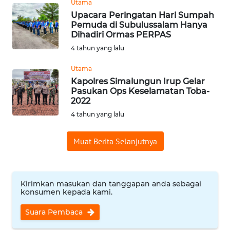
Utama
PEDOMAN
Upacara Peringatan Hari Sumpah
Pemuda di Subulussalam Hanya
MEDIA
Dihadiri Ormas PERPAS
SIBER
4 tahun yang lalu
REDAKSI
Utama
Kapolres Simalungun Irup Gelar
KARIR
Pasukan Ops Keselamatan Toba-
2022
4 tahun yang lalu
DISCLAIMER
Muat Berita Selanjutnya
Wahana
News
Regional
Kirimkan masukan dan tanggapan anda sebagai
WN
konsumen kepada kami.
SUMUT
Suara Pembaca
WN