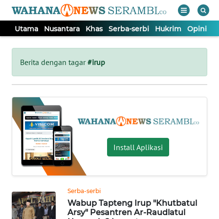
Utama
Nusantara
Khas
Serba-serbi
Hukrim
Opini
P
WAHANA
Tutup
TV
Berita dengan tagar
#irup
UTAMA
NUSANTARA
KHAS
Install Aplikasi
SERBA-
SERBI
Serba-serbi
Wabup Tapteng Irup "Khutbatul
HUKRIM
Arsy" Pesantren Ar-Raudlatul