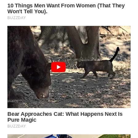
WAHANA
INFRASTRUKTUR
WAHANA
KONSUMEN
WAHANA
LISTRIK
WAHANA
TRAVEL
WAHANA
TV
WAHANANEWS
ID