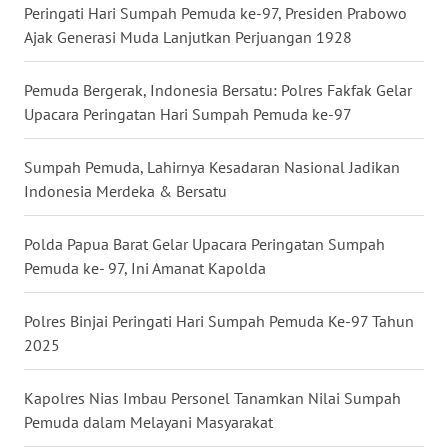
Peringati Hari Sumpah Pemuda ke-97, Presiden Prabowo
GORONTALO
Ajak Generasi Muda Lanjutkan Perjuangan 1928
WN
Pemuda Bergerak, Indonesia Bersatu: Polres Fakfak Gelar
SULUT
Upacara Peringatan Hari Sumpah Pemuda ke-97
WN
Sumpah Pemuda, Lahirnya Kesadaran Nasional Jadikan
MALUKU
Indonesia Merdeka & Bersatu
WN
MALUT
Polda Papua Barat Gelar Upacara Peringatan Sumpah
Pemuda ke- 97, Ini Amanat Kapolda
WN
DAIRI
Polres Binjai Peringati Hari Sumpah Pemuda Ke-97 Tahun
2025
WN
DANAU
Kapolres Nias Imbau Personel Tanamkan Nilai Sumpah
TOBA
Pemuda dalam Melayani Masyarakat