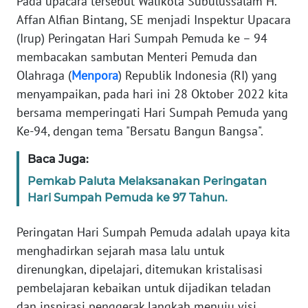
Pada upacara tersebut Walikota Subulussalam H.
PAPUA
Affan Alfian Bintang, SE menjadi Inspektur Upacara
BARAT
(Irup) Peringatan Hari Sumpah Pemuda ke – 94
membacakan sambutan Menteri Pemuda dan
WN
Olahraga (
Menpora
) Republik Indonesia (RI) yang
RIAU
menyampaikan, pada hari ini 28 Oktober 2022 kita
bersama memperingati Hari Sumpah Pemuda yang
WN
SERAMBI
Ke-94, dengan tema "Bersatu Bangun Bangsa".
Baca Juga:
WN
JAMBI
Pemkab Paluta Melaksanakan Peringatan
Hari Sumpah Pemuda ke 97 Tahun.
WN
SULTRA
Peringatan Hari Sumpah Pemuda adalah upaya kita
menghadirkan sejarah masa lalu untuk
WN
direnungkan, dipelajari, ditemukan kristalisasi
NTB
pembelajaran kebaikan untuk dijadikan teladan
dan inspirasi penggerak langkah menuju visi