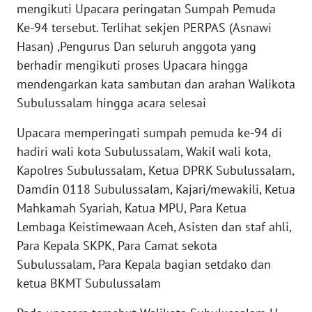
mengikuti Upacara peringatan Sumpah Pemuda
JAKARTA
Ke-94 tersebut. Terlihat sekjen PERPAS (Asnawi
Hasan) ,Pengurus Dan seluruh anggota yang
WN
berhadir mengikuti proses Upacara hingga
JABAR
mendengarkan kata sambutan dan arahan Walikota
Subulussalam hingga acara selesai
WN
BANTEN
Upacara memperingati sumpah pemuda ke-94 di
hadiri wali kota Subulussalam, Wakil wali kota,
WN
NTT
Kapolres Subulussalam, Ketua DPRK Subulussalam,
Damdin 0118 Subulussalam, Kajari/mewakili, Ketua
WN
Mahkamah Syariah, Katua MPU, Para Ketua
KEPRI
Lembaga Keistimewaan Aceh, Asisten dan staf ahli,
Para Kepala SKPK, Para Camat sekota
WN
Subulussalam, Para Kepala bagian setdako dan
PAPUA
ketua BKMT Subulussalam
WN