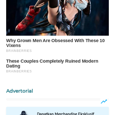
WAHANA
OTOMOTIF
WAHANA
HEALTH
WAHANA
DESA
WISATA
LAPAK
WAHANA
Wahana
Network
Advertorial
KONSUMEN
LISTRIK
Dapatkan Merchandise Eksklusif