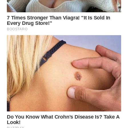
BINJAI
WN
CIREBON
WN
INDRAMAYU
WN
KUNINGAN
WN
MAJALENGKA
WN
SUBANG
WN