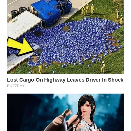
WAHANANEWS
CO ID
WAHANANEWS
NET
WAHANA
SPORT
WAHANA
UMKM
WAHANA
SELEB
WAHANA
PERSONA