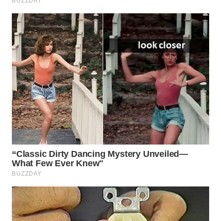
SUKABUMI
WN
PURWAKARTA
WN
PRIANGAN
TIMUR
WN
SEMARANG
WN
SOLO
WN
BOROBUDUR