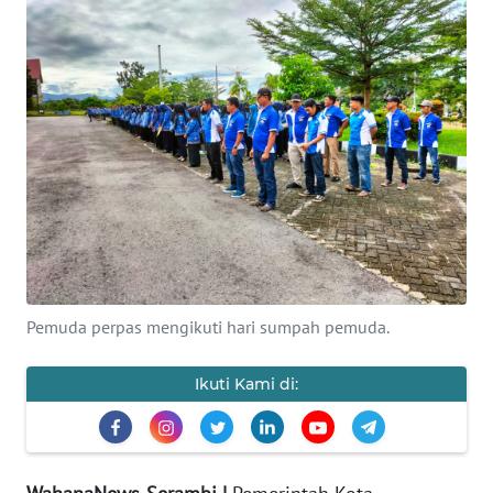
OPINI
PERISTIWA
Informasi
INDEKS
BERITA
KONTAK
KAMI
Pemuda perpas mengikuti hari sumpah pemuda.
INFO
Ikuti Kami di:
IKLAN
TENTANG
KAMI