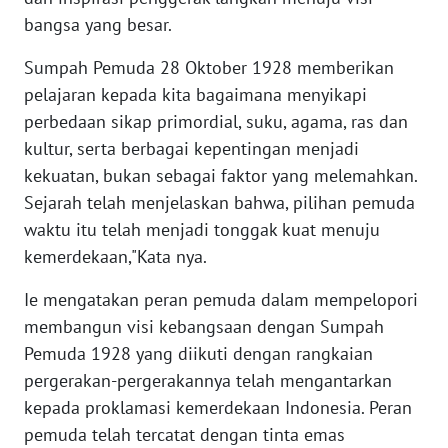
WN
bangsa yang besar.
SULTENG
Sumpah Pemuda 28 Oktober 1928 memberikan
WN
pelajaran kepada kita bagaimana menyikapi
SULBAR
perbedaan sikap primordial, suku, agama, ras dan
kultur, serta berbagai kepentingan menjadi
WN
kekuatan, bukan sebagai faktor yang melemahkan.
BABEL
Sejarah telah menjelaskan bahwa, pilihan pemuda
waktu itu telah menjadi tonggak kuat menuju
WN
SUMBAR
kemerdekaan,"Kata nya.
Ie mengatakan peran pemuda dalam mempelopori
WN
membangun visi kebangsaan dengan Sumpah
SUMSEL
Pemuda 1928 yang diikuti dengan rangkaian
pergerakan-pergerakannya telah mengantarkan
WN
BENGKULU
kepada proklamasi kemerdekaan Indonesia. Peran
pemuda telah tercatat dengan tinta emas