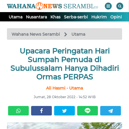
Utama
Nusantara
Khas
Serba-serbi
Hukrim
Opini
P
WAHANA
Tutup
TV
Wahana News Serambi
Utama
UTAMA
Upacara Peringatan Hari
Sumpah Pemuda di
NUSANTARA
Subulussalam Hanya Dihadiri
Ormas PERPAS
KHAS
Ali Hasmi - Utama
Jumat, 28 Oktober 2022 - 14:52 WIB
SERBA-
SERBI
HUKRIM