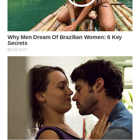
WN
LABUANBAJO
WN
BORNEO
Wahana
Media
Group
WAHANA
NEWS
WAHANA
TANI
WAHANA
ADVOKAT