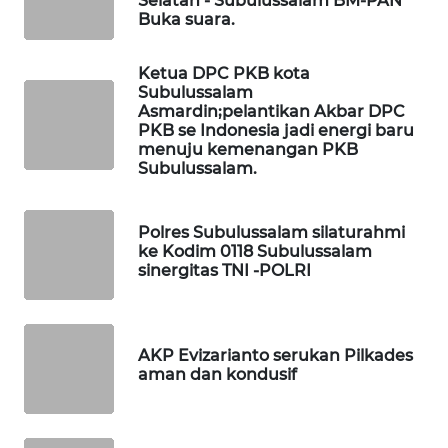
Selatan - Subulussalam BM-PAN
Buka suara.
LKKI
Ketua DPC PKB kota
Subulussalam
KOPEKLIN
Asmardin;pelantikan Akbar DPC
PKB se Indonesia jadi energi baru
menuju kemenangan PKB
PORTAL
Subulussalam.
KONSUMEN
FORWAMKI
Polres Subulussalam silaturahmi
ke Kodim 0118 Subulussalam
sinergitas TNI -POLRI
ALPERKLINAS
FORJASIDA
AKP Evizarianto serukan Pilkades
aman dan kondusif
TAMBANG
NEWS