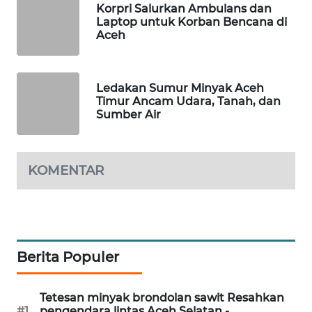
SITUNGIR
Korpri Salurkan Ambulans dan
NEWS
Laptop untuk Korban Bencana di
Aceh
SIDIKALANG
NEWS
Ledakan Sumur Minyak Aceh
Timur Ancam Udara, Tanah, dan
SIBARAGAS
Sumber Air
NEWS
METRO
KOMENTAR
SIANTAR
NEWS
METRO
MEDAN
Berita Populer
NEWS
METRO
Tetesan minyak brondolan sawit Resahkan
JAKARTA
#1
pengendara lintas Aceh Selatan -