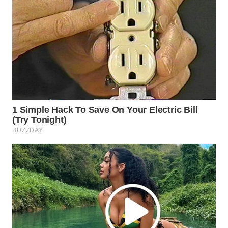
WN
MADURA
WN
SURABAYA
WN
NATUNA
WN
BINTAN
WN
MANDALIKA
WN
LIKUPANG