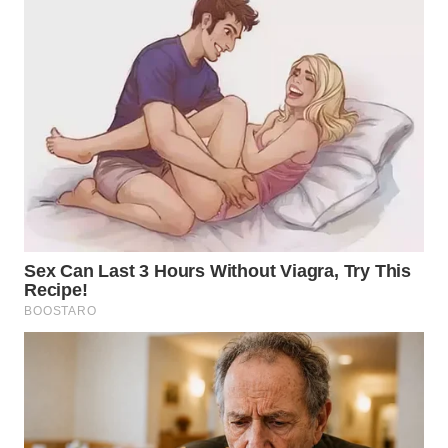
SIMALUNGUN
WN
LABUHANBATU
WN
TAPANULI
TENGAH
WN DELI
SERDANG
WN
TEBING
TINGGI
WN
PAKPAK