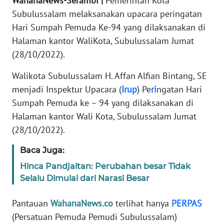
WahanaNews-Serambi |
Pemerintah Kota
Subulussalam melaksanakan upacara peringatan
PEDOMAN
MEDIA
Hari Sumpah Pemuda Ke-94 yang dilaksanakan di
SIBER
Halaman kantor WaliKota, Subulussalam Jumat
(28/10/2022).
REDAKSI
Walikota Subulussalam H. Affan Alfian Bintang, SE
menjadi Inspektur Upacara (
Irup
) Pe
ri
ngatan Hari
KARIR
Sumpah Pemuda ke – 94 yang dilaksanakan di
DISCLAIMER
Halaman kantor Wali Kota, Subulussalam Jumat
(28/10/2022).
Wahana
News
Baca Juga:
Regional
Hinca Pandjaitan: Perubahan besar Tidak
Selalu Dimulai dari Narasi Besar
WN
SUMUT
Pantauan
WahanaNews.co
terlihat hanya
PERPAS
(Persatuan Pemuda Pemudi Subulussalam)
WN