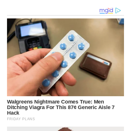
WN
NIAS
WN
LANGKAT
WN
TAPANULI
SELATAN
WN
TANJUNG
LESUNG
WN
KARO
WN