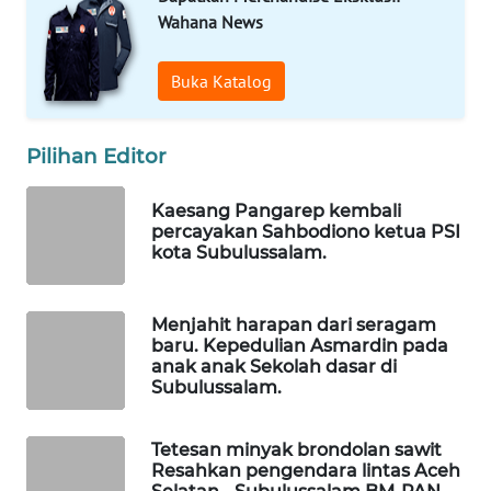
MASYARAKAT
Wahana News
KELISTRIKAN
Buka Katalog
WALINKI
ID
Pilihan Editor
MAWAKA
ID
Kaesang Pangarep kembali
percayakan Sahbodiono ketua PSI
kota Subulussalam.
MARTABAT
NET
Menjahit harapan dari seragam
PLN
baru. Kepedulian Asmardin pada
WATCH
anak anak Sekolah dasar di
Subulussalam.
MKLI
Tetesan minyak brondolan sawit
Resahkan pengendara lintas Aceh
LPKKI