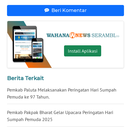
WN
KALBAR
Beri Komentar
WN
KALTENG
WN
KALTARA
Install Aplikasi
WN
KALSEL
Berita Terkait
WN
Pemkab Paluta Melaksanakan Peringatan Hari Sumpah
KALTIM
Pemuda ke 97 Tahun.
WN
Pemkab Pakpak Bharat Gelar Upacara Peringatan Hari
SULSEL
Sumpah Pemuda 2025
WN