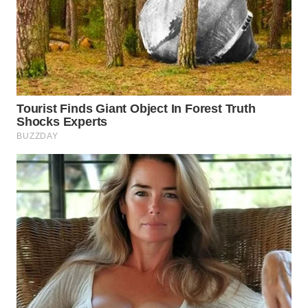
WN
PADANG
LAWAS
WN
SUMEDANG
WN
CIANJUR
WN
KEPULAUAN
SERIBU
WN
TANGERANG
WN