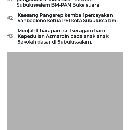
NEWS
Subulussalam BM-PAN Buka suara.
Kaesang Pangarep kembali percayakan
#2
KRT
Sahbodiono ketua PSI kota Subulussalam.
NEWS
Menjahit harapan dari seragam baru.
#3
Kepedulian Asmardin pada anak anak
KARING
Sekolah dasar di Subulussalam.
NEWS
JURNAL
MARITIM
HUMBANG
NEWS
GARONGGANG
NEWS
FISUELRI