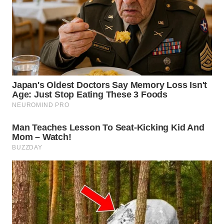
WN
KARAWANG
WN
BEKASI
WN
BOGOR
WN
DEPOK
WN
TAPANULI
UTARA
WN
SAMOSIR