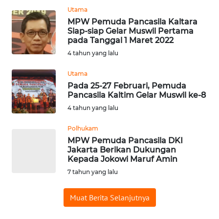
Utama
PEDOMAN
MPW Pemuda Pancasila Kaltara
MEDIA
Siap-siap Gelar Muswil Pertama
SIBER
pada Tanggal 1 Maret 2022
4 tahun yang lalu
REDAKSI
Utama
Pada 25-27 Februari, Pemuda
KARIR
Pancasila Kaltim Gelar Muswil ke-8
4 tahun yang lalu
DISCLAIMER
Polhukam
Wahana
MPW Pemuda Pancasila DKI
News
Jakarta Berikan Dukungan
Regional
Kepada Jokowi Maruf Amin
7 tahun yang lalu
WN
SUMUT
Muat Berita Selanjutnya
WN