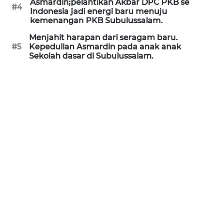
Asmardin;pelantikan Akbar DPC PKB se
#4
PAPUA
Indonesia jadi energi baru menuju
BARAT
kemenangan PKB Subulussalam.
Menjahit harapan dari seragam baru.
WN
#5
Kepedulian Asmardin pada anak anak
RIAU
Sekolah dasar di Subulussalam.
WN
SERAMBI
WN
JAMBI
WN
SULTRA
WN
NTB