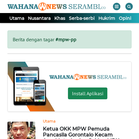
Utama
Nusantara
Khas
Serba-serbi
Hukrim
Opini
P
WAHANA
Tutup
TV
Berita dengan tagar
#mpw-pp
UTAMA
NUSANTARA
KHAS
Install Aplikasi
SERBA-
SERBI
Utama
Ketua OKK MPW Pemuda
HUKRIM
Pancasila Gorontalo Kecam