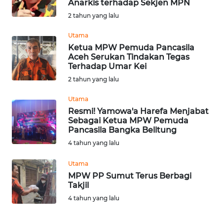
Anarkis terhadap Sekjen MPN
OPINI
2 tahun yang lalu
Utama
PERISTIWA
Ketua MPW Pemuda Pancasila
Aceh Serukan Tindakan Tegas
Terhadap Umar Kei
Informasi
2 tahun yang lalu
INDEKS
BERITA
Utama
Resmi! Yamowa'a Harefa Menjabat
Sebagai Ketua MPW Pemuda
KONTAK
Pancasila Bangka Belitung
KAMI
4 tahun yang lalu
INFO
Utama
IKLAN
MPW PP Sumut Terus Berbagi
Takjil
TENTANG
4 tahun yang lalu
KAMI