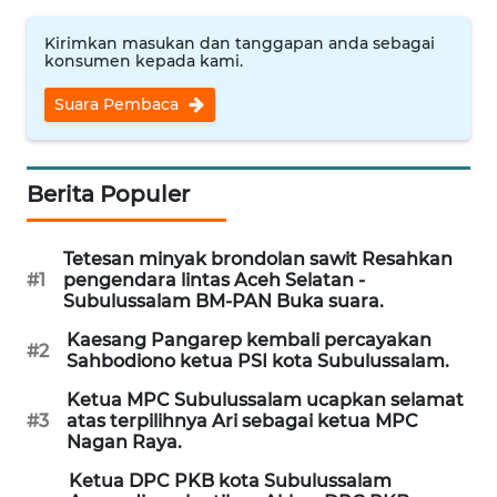
JAKARTA
Kirimkan masukan dan tanggapan anda sebagai
konsumen kepada kami.
WN
JABAR
Suara Pembaca
WN
BANTEN
Berita Populer
WN
Tetesan minyak brondolan sawit Resahkan
NTT
#1
pengendara lintas Aceh Selatan -
Subulussalam BM-PAN Buka suara.
WN
Kaesang Pangarep kembali percayakan
KEPRI
#2
Sahbodiono ketua PSI kota Subulussalam.
Ketua MPC Subulussalam ucapkan selamat
WN
#3
atas terpilihnya Ari sebagai ketua MPC
PAPUA
Nagan Raya.
Ketua DPC PKB kota Subulussalam
WN