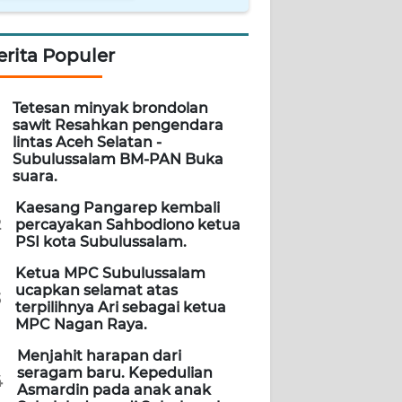
erita Populer
Tetesan minyak brondolan
sawit Resahkan pengendara
lintas Aceh Selatan -
Subulussalam BM-PAN Buka
suara.
Kaesang Pangarep kembali
2
percayakan Sahbodiono ketua
PSI kota Subulussalam.
Ketua MPC Subulussalam
ucapkan selamat atas
3
terpilihnya Ari sebagai ketua
MPC Nagan Raya.
Menjahit harapan dari
seragam baru. Kepedulian
4
Asmardin pada anak anak