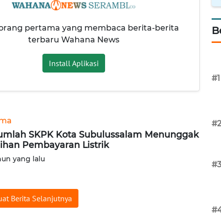
 orang pertama yang membaca berita-berita
B
terbaru Wahana News
Install Aplikasi
#1
ama
#
umlah SKPK Kota Subulussalam Menunggak
ihan Pembayaran Listrik
hun yang lalu
#
at Berita Selanjutnya
#