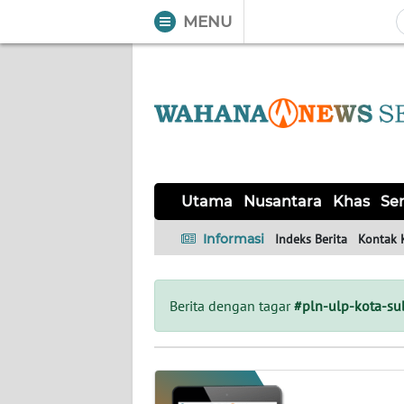
MENU
WAHANA
Tutup
TV
UTAMA
NUSANTARA
Utama
Nusantara
Khas
Ser
KHAS
Informasi
Indeks Berita
Kontak 
SERBA-
SERBI
Berita dengan tagar
#pln-ulp-kota-s
HUKRIM