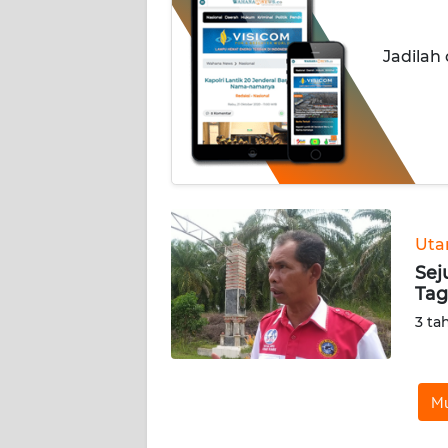
OPINI
Jadilah
PERISTIWA
Informasi
INDEKS
BERITA
KONTAK
Ut
KAMI
Sej
Tag
INFO
3 ta
IKLAN
TENTANG
KAMI
Mu