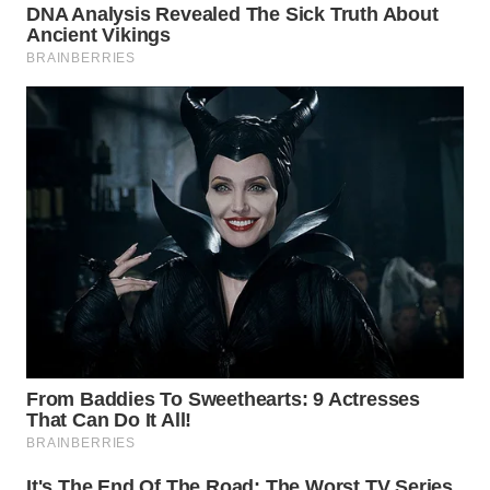
WAHANANEWS
CO ID
WAHANANEWS
NET
WAHANA
SPORT
WAHANA
UMKM
WAHANA
SELEB
WAHANA
PERSONA