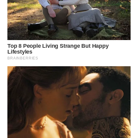
BINJAI
WN
CIREBON
WN
INDRAMAYU
WN
KUNINGAN
WN
MAJALENGKA
WN
SUBANG
WN