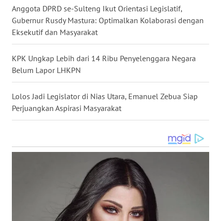
Anggota DPRD se-Sulteng Ikut Orientasi Legislatif,
GORONTALO
Gubernur Rusdy Mastura: Optimalkan Kolaborasi dengan
Eksekutif dan Masyarakat
WN
SULUT
KPK Ungkap Lebih dari 14 Ribu Penyelenggara Negara
Belum Lapor LHKPN
WN
MALUKU
Lolos Jadi Legislator di Nias Utara, Emanuel Zebua Siap
Perjuangkan Aspirasi Masyarakat
WN
MALUT
WN
DAIRI
WN
DANAU
TOBA