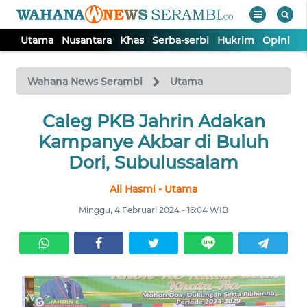
Utama
Nusantara
Khas
Serba-serbi
Hukrim
Opini
P
WAHANA
Tutup
TV
Wahana News Serambi
Utama
UTAMA
Caleg PKB Jahrin Adakan
Kampanye Akbar di Buluh
NUSANTARA
Dori, Subulussalam
Ali Hasmi - Utama
KHAS
Minggu, 4 Februari 2024 - 16:04 WIB
SERBA-
SERBI
HUKRIM