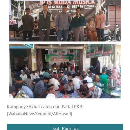
OPINI
PERISTIWA
Informasi
INDEKS
BERITA
KONTAK
KAMI
INFO
IKLAN
Kampanye Akbar caleg dari Partai PKB.
[WahanaNewsSerambi/AliHasmi]
TENTANG
KAMI
Ikuti Kami di: