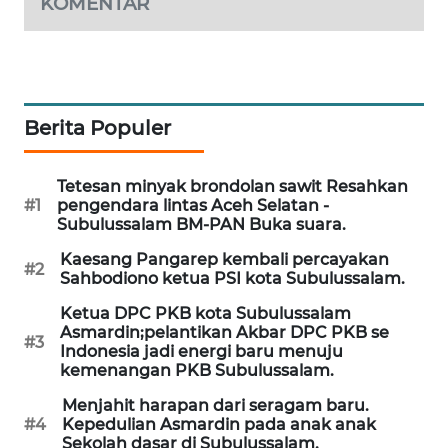
KOMENTAR
SITUNGIR
NEWS
SIDIKALANG
NEWS
Berita Populer
SIBARAGAS
NEWS
Tetesan minyak brondolan sawit Resahkan
#1
pengendara lintas Aceh Selatan -
Subulussalam BM-PAN Buka suara.
METRO
SIANTAR
Kaesang Pangarep kembali percayakan
#2
NEWS
Sahbodiono ketua PSI kota Subulussalam.
Ketua DPC PKB kota Subulussalam
METRO
Asmardin;pelantikan Akbar DPC PKB se
#3
MEDAN
Indonesia jadi energi baru menuju
NEWS
kemenangan PKB Subulussalam.
Menjahit harapan dari seragam baru.
METRO
#4
Kepedulian Asmardin pada anak anak
JAKARTA
Sekolah dasar di Subulussalam.