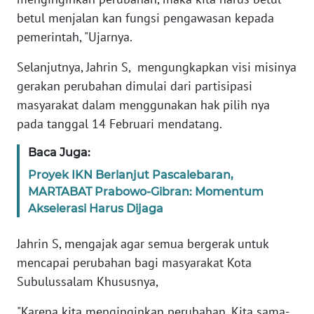
PAPUA
betul menjalan kan fungsi pengawasan kepada
BARAT
pemerintah, "Ujarnya.
WN
Selanjutnya, Jahrin S, mengungkapkan visi misinya
RIAU
gerakan perubahan dimulai dari partisipasi
masyarakat dalam menggunakan hak pilih nya
WN
pada tanggal 14 Februari mendatang.
SERAMBI
Baca Juga:
WN
Proyek IKN Berlanjut Pascalebaran,
JAMBI
MARTABAT Prabowo-Gibran: Momentum
Akselerasi Harus Dijaga
WN
SULTRA
Jahrin S, mengajak agar semua bergerak untuk
mencapai perubahan bagi masyarakat Kota
WN
Subulussalam Khususnya,
NTB
"Karena kita menginginkan perubahan. Kita sama-