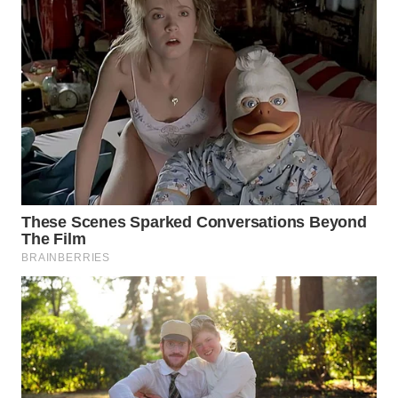
WN
PADANG
LAWAS
WN
SUMEDANG
WN
CIANJUR
WN
KEPULAUAN
SERIBU
WN
TANGERANG
WN