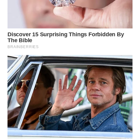
SIMALUNGUN
WN
LABUHANBATU
WN
TAPANULI
TENGAH
WN DELI
SERDANG
WN
TEBING
TINGGI
WN
PAKPAK