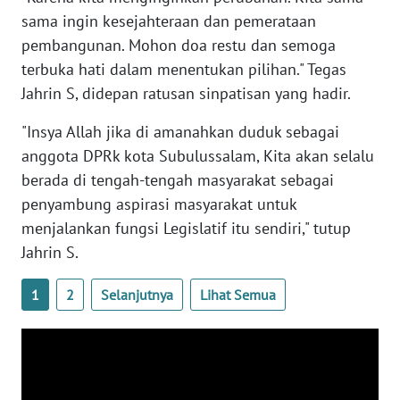
WN
sama ingin kesejahteraan dan pemerataan
SULTENG
pembangunan. Mohon doa restu dan semoga
terbuka hati dalam menentukan pilihan." Tegas
WN
Jahrin S, didepan ratusan sinpatisan yang hadir.
SULBAR
"Insya Allah jika di amanahkan duduk sebagai
WN
anggota DPRk kota Subulussalam, Kita akan selalu
BABEL
berada di tengah-tengah masyarakat sebagai
penyambung aspirasi masyarakat untuk
WN
menjalankan fungsi Legislatif itu sendiri," tutup
SUMBAR
Jahrin S.
WN
SUMSEL
1
2
Selanjutnya
Lihat Semua
WN
BENGKULU