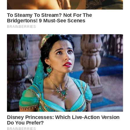
SUKABUMI
WN
PURWAKARTA
WN
PRIANGAN
TIMUR
WN
SEMARANG
WN
SOLO
WN
BOROBUDUR