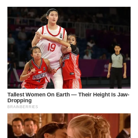
WN
MADURA
WN
SURABAYA
WN
NATUNA
WN
BINTAN
WN
MANDALIKA
WN
LIKUPANG