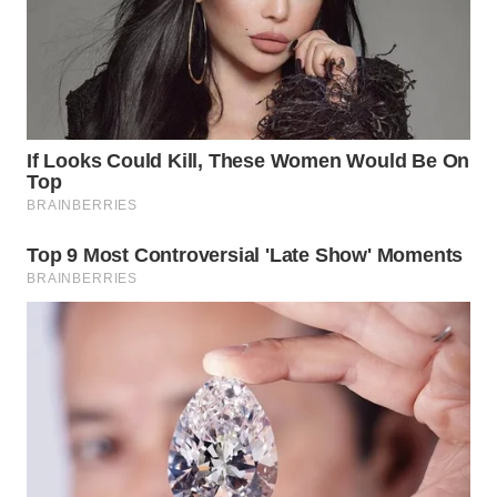
WN
NIAS
WN
LANGKAT
WN
TAPANULI
SELATAN
WN
TANJUNG
LESUNG
WN
KARO
WN