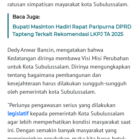
ratusan simpatisan mayarakat kota Subulussalam.
JAKARTA
Baca Juga:
WN
Bupati Masinton Hadiri Rapat Paripurna DPRD
JABAR
Tapteng Terkait Rekomendasi LKPJ TA 2025
WN
Dedy Anwar Bancin, mengatakan bahwa
BANTEN
Kedatangan dirinya membawa Visi Misi Perubahan
untuk Kota Subulussalam. Dirinya mengungkapkan
WN
tentang bagaimana pembangunan dan
NTT
kesejahteraan harus dilakukan sungguh-sungguh
oleh pemerintah kota Subulussalam.
WN
KEPRI
"Perlunya pengawasan serius yang dilakukan
legislatif
kepada pemerintah Kota Subulussalam
WN
PAPUA
agar lebih memperhatikan kondisi masyarakat saat
ini. Dengan semakin banyak masyarakat yang
WN
menginginkan perubahan, maka kita harus betul-