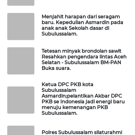
MASYARAKAT
KELISTRIKAN
Menjahit harapan dari seragam
baru. Kepedulian Asmardin pada
WALINKI
anak anak Sekolah dasar di
ID
Subulussalam.
MAWAKA
Tetesan minyak brondolan sawit
ID
Resahkan pengendara lintas Aceh
Selatan - Subulussalam BM-PAN
Buka suara.
MARTABAT
NET
Ketua DPC PKB kota
Subulussalam
PLN
Asmardin;pelantikan Akbar DPC
WATCH
PKB se Indonesia jadi energi baru
menuju kemenangan PKB
Subulussalam.
MKLI
Polres Subulussalam silaturahmi
LPKKI