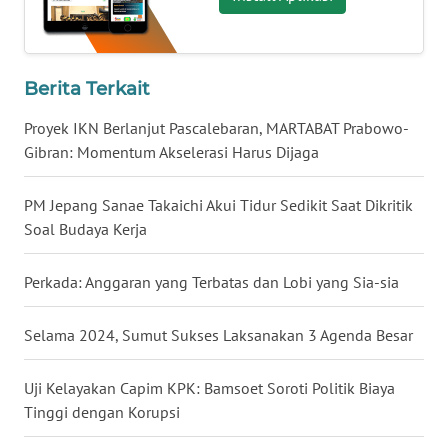
WN
KALBAR
WN
Berita Terkait
KALTENG
Proyek IKN Berlanjut Pascalebaran, MARTABAT Prabowo-
Gibran: Momentum Akselerasi Harus Dijaga
WN
KALTARA
PM Jepang Sanae Takaichi Akui Tidur Sedikit Saat Dikritik
WN
Soal Budaya Kerja
KALSEL
Perkada: Anggaran yang Terbatas dan Lobi yang Sia-sia
WN
KALTIM
Selama 2024, Sumut Sukses Laksanakan 3 Agenda Besar
WN
Uji Kelayakan Capim KPK: Bamsoet Soroti Politik Biaya
SULSEL
Tinggi dengan Korupsi
WN