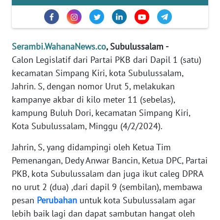
PEDOMAN
MEDIA
SIBER
Serambi.WahanaNews.co
, Subulussalam -
Calon Legislatif dari Partai PKB dari Dapil 1 (satu)
REDAKSI
kecamatan Simpang Kiri, kota Subulussalam,
Jahrin. S, dengan nomor Urut 5, melakukan
KARIR
kampanye akbar di kilo meter 11 (sebelas),
kampung Buluh Dori, kecamatan Simpang Kiri,
DISCLAIMER
Kota Subulussalam, Minggu (4/2/2024).
Wahana
Jahrin, S, yang didampingi oleh Ketua Tim
News
Regional
Pemenangan, Dedy Anwar Bancin, Ketua DPC, Partai
PKB, kota Subulussalam dan juga ikut caleg DPRA
WN
no urut 2 (dua) ,dari dapil 9 (sembilan), membawa
SUMUT
pesan
Perubahan
untuk kota Subulussalam agar
lebih baik lagi dan dapat sambutan hangat oleh
WN