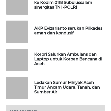
ke Kodim 0118 Subulussalam
sinergitas TNI -POLRI
LKKI
KOPEKLIN
AKP Evizarianto serukan Pilkades
aman dan kondusif
PORTAL
KONSUMEN
Korpri Salurkan Ambulans dan
FORWAMKI
Laptop untuk Korban Bencana di
Aceh
ALPERKLINAS
FORJASIDA
Ledakan Sumur Minyak Aceh
Timur Ancam Udara, Tanah, dan
Sumber Air
TAMBANG
NEWS