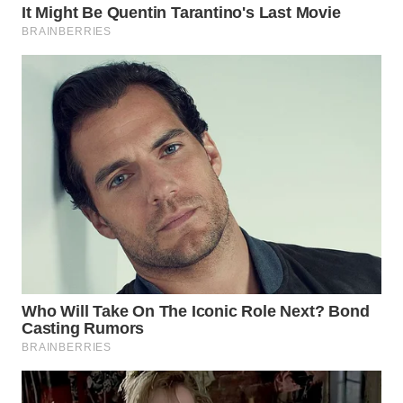
WN
KARAWANG
WN
BEKASI
WN
BOGOR
WN
DEPOK
WN
TAPANULI
UTARA
WN
SAMOSIR