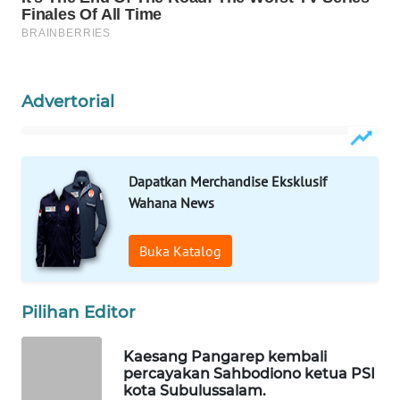
WAHANA
OTOMOTIF
WAHANA
HEALTH
Advertorial
WAHANA
DESA
WISATA
Dapatkan Merchandise Eksklusif
Wahana News
LAPAK
WAHANA
Buka Katalog
Wahana
Network
Pilihan Editor
KONSUMEN
Kaesang Pangarep kembali
LISTRIK
percayakan Sahbodiono ketua PSI
kota Subulussalam.