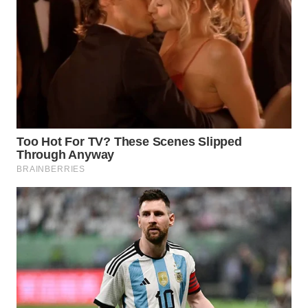
WN
LABUANBAJO
WN
BORNEO
Wahana
Media
Group
WAHANA
NEWS
WAHANA
TANI
WAHANA
ADVOKAT