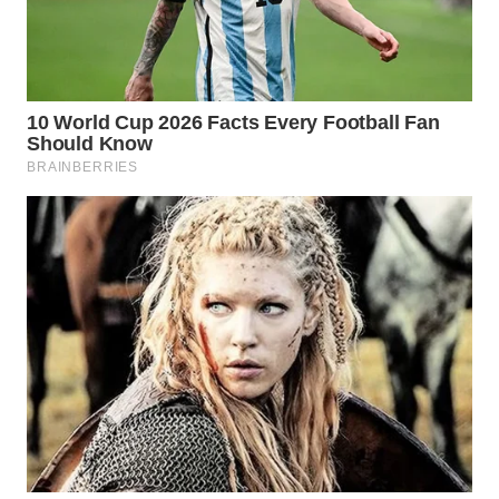
WAHANA
INFRASTRUKTUR
WAHANA
KONSUMEN
WAHANA
LISTRIK
WAHANA
TRAVEL
WAHANA
TV
WAHANANEWS
ID