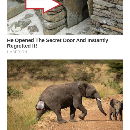
WN
LABUANBAJO
WN
BORNEO
Wahana
Media
Group
WAHANA
NEWS
WAHANA
TANI
WAHANA
ADVOKAT