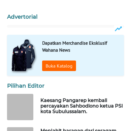
WAHANANEWS
CO ID
Advertorial
WAHANANEWS
NET
Dapatkan Merchandise Eksklusif
WAHANA
Wahana News
SPORT
Buka Katalog
WAHANA
UMKM
Pilihan Editor
WAHANA
SELEB
Kaesang Pangarep kembali
percayakan Sahbodiono ketua PSI
WAHANA
kota Subulussalam.
PERSONA
Menjahit harapan dari seragam