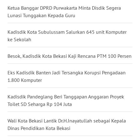
WN
KALBAR
Ketua Banggar DPRD Purwakarta Minta Disdik Segera
Lunasi Tunggakan Kepada Guru
WN
KALTENG
Kadisdik Kota Subulussam Salurkan 645 unit Komputer
ke Sekolah
WN
KALTARA
Besok, Kadisdik Kota Bekasi Kaji Rencana PTM 100 Persen
WN
Eks Kadisdik Banten Jadi Tersangka Korupsi Pengadaan
KALSEL
1.800 Komputer
WN
Kadisdik Pandeglang Beri Tanggapan Anggaran Proyek
KALTIM
Toilet SD Seharga Rp 104 Juta
WN
Wali Kota Bekasi Lantik Dr.H.Inayatullah sebagai Kepala
SULSEL
Dinas Pendidikan Kota Bekasi
WN