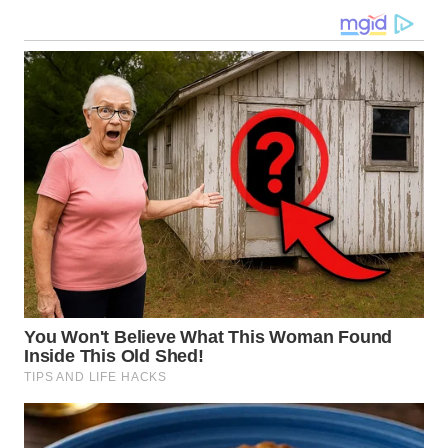
GORONTALO
WN
SULUT
WN
MALUKU
WN
MALUT
WN
DAIRI
WN
DANAU
TOBA