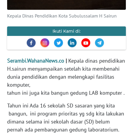
PEDOMAN
MEDIA
Kepala Dinas Pendidikan Kota Subulussalam H Sairun
SIBER
Ikuti Kami di:
REDAKSI
KARIR
Serambi.WahanaNews.co
|
Kepala dinas pendidikan
H.sairun menyampaikan setelah kita membenahi
DISCLAIMER
dunia pendidikan dengan melengkapi fasilitas
Wahana
komputer,
News
tahun ini juga kita bangun gedung LAB komputer .
Regional
Tahun ini Ada 16 sekolah SD sasaran yang kita
WN
bangun, ini program prioritas yg sdg kita lakukan
SUMUT
dimana selama ini sekolah dasar (SD) belum
pernah ada pembangunan gedung laboratorium.
WN