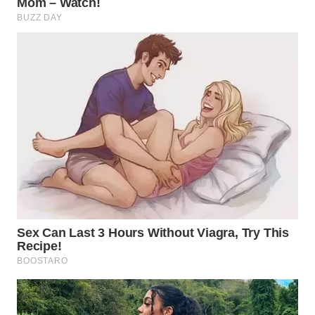
SUKABUMI
WN
PURWAKARTA
WN
PRIANGAN
TIMUR
WN
SEMARANG
WN
SOLO
WN
BOROBUDUR