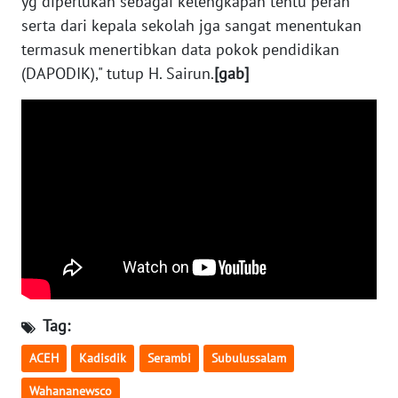
yg diperlukan sebagai kelengkapan tentu peran
WN
serta dari kepala sekolah jga sangat menentukan
SULTENG
termasuk menertibkan data pokok pendidikan
(DAPODIK)," tutup H. Sairun.
[gab]
WN
SULBAR
WN
BABEL
WN
SUMBAR
WN
SUMSEL
Tag:
WN
BENGKULU
ACEH
Kadisdik
Serambi
Subulussalam
Wahananewsco