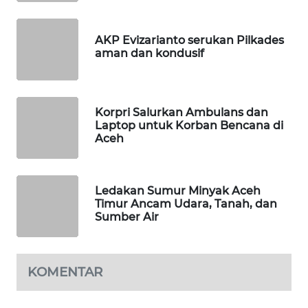
MASYARAKAT
KELISTRIKAN
AKP Evizarianto serukan Pilkades
aman dan kondusif
WALINKI
ID
Korpri Salurkan Ambulans dan
MAWAKA
Laptop untuk Korban Bencana di
ID
Aceh
MARTABAT
NET
Ledakan Sumur Minyak Aceh
Timur Ancam Udara, Tanah, dan
PLN
Sumber Air
WATCH
MKLI
KOMENTAR
LPKKI