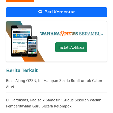
WN
LAMPUNG
Beri Komentar
WN
JATENG
WN
NUSANTARA
Install Aplikasi
WN
JOGJA
Berita Terkait
WN
Buka Ajang O2SN, Ini Harapan Sekda Rohil untuk Calon
JATIM
Atlet
WN
Di Hardiknas, Kadisdik Samosir : Gugus Sekolah Wadah
BALI
Pemberdayaan Guru Secara Kelompok