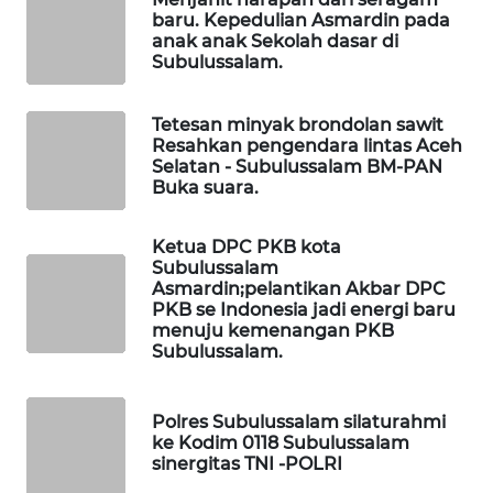
WAHANA
baru. Kepedulian Asmardin pada
OTOMOTIF
anak anak Sekolah dasar di
Subulussalam.
WAHANA
HEALTH
Tetesan minyak brondolan sawit
Resahkan pengendara lintas Aceh
WAHANA
Selatan - Subulussalam BM-PAN
Buka suara.
DESA
WISATA
Ketua DPC PKB kota
Subulussalam
LAPAK
Asmardin;pelantikan Akbar DPC
WAHANA
PKB se Indonesia jadi energi baru
menuju kemenangan PKB
Wahana
Subulussalam.
Network
Polres Subulussalam silaturahmi
KONSUMEN
ke Kodim 0118 Subulussalam
LISTRIK
sinergitas TNI -POLRI