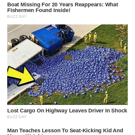
BINJAI
WN
CIREBON
WN
INDRAMAYU
WN
KUNINGAN
WN
MAJALENGKA
WN
SUBANG
WN