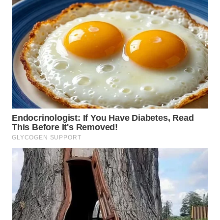
WN
NIAS
WN
LANGKAT
WN
TAPANULI
SELATAN
WN
TANJUNG
LESUNG
WN
KARO
WN