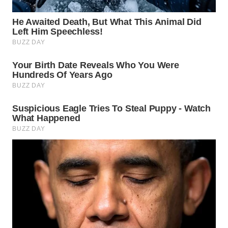
WN
KARAWANG
WN
BEKASI
WN
BOGOR
WN
DEPOK
WN
TAPANULI
UTARA
WN
SAMOSIR