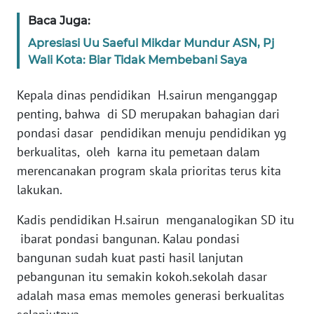
JAKARTA
Baca Juga:
Apresiasi Uu Saeful Mikdar Mundur ASN, Pj
WN
Wali Kota: Biar Tidak Membebani Saya
JABAR
Kepala dinas pendidikan H.sairun menganggap
WN
penting, bahwa di SD merupakan bahagian dari
BANTEN
pondasi dasar pendidikan menuju pendidikan yg
berkualitas, oleh karna itu pemetaan dalam
WN
NTT
merencanakan program skala prioritas terus kita
lakukan.
WN
Kadis pendidikan H.sairun menganalogikan SD itu
KEPRI
ibarat pondasi bangunan. Kalau pondasi
bangunan sudah kuat pasti hasil lanjutan
WN
PAPUA
pebangunan itu semakin kokoh.sekolah dasar
adalah masa emas memoles generasi berkualitas
WN