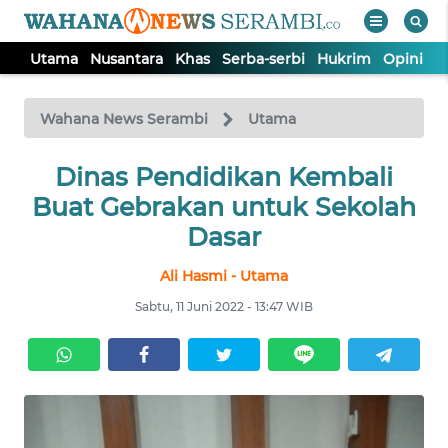
Utama
Nusantara
Khas
Serba-serbi
Hukrim
Opini
P
WAHANA
Tutup
TV
Wahana News Serambi
Utama
UTAMA
Dinas Pendidikan Kembali
Buat Gebrakan untuk Sekolah
NUSANTARA
Dasar
Ali Hasmi - Utama
KHAS
Sabtu, 11 Juni 2022 - 13:47 WIB
SERBA-
SERBI
HUKRIM