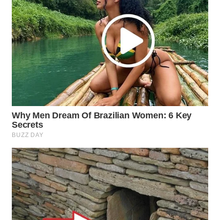
WN
MADURA
WN
SURABAYA
WN
NATUNA
WN
BINTAN
WN
MANDALIKA
WN
LIKUPANG