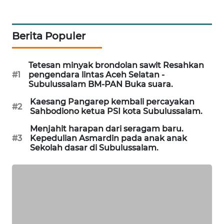
LKKI
Berita Populer
KOPEKLIN
Tetesan minyak brondolan sawit Resahkan
#1
pengendara lintas Aceh Selatan -
PORTAL
Subulussalam BM-PAN Buka suara.
KONSUMEN
Kaesang Pangarep kembali percayakan
#2
Sahbodiono ketua PSI kota Subulussalam.
FORWAMKI
Menjahit harapan dari seragam baru.
#3
Kepedulian Asmardin pada anak anak
ALPERKLINAS
Sekolah dasar di Subulussalam.
FORJASIDA
TAMBANG
NEWS