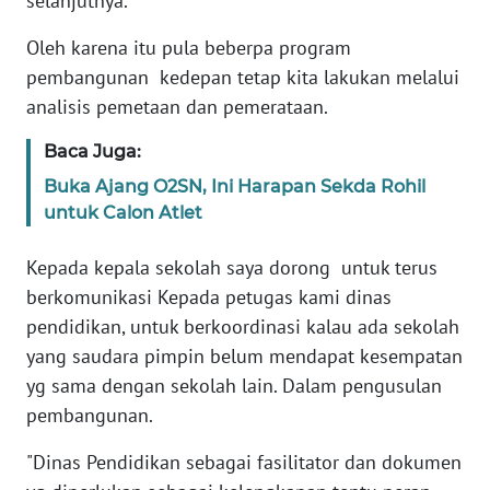
selanjutnya.
PAPUA
BARAT
Oleh karena itu pula beberpa program
pembangunan kedepan tetap kita lakukan melalui
WN
analisis pemetaan dan pemerataan.
RIAU
Baca Juga:
WN
Buka Ajang O2SN, Ini Harapan Sekda Rohil
SERAMBI
untuk Calon Atlet
WN
Kepada kepala sekolah saya dorong untuk terus
JAMBI
berkomunikasi Kepada petugas kami dinas
pendidikan, untuk berkoordinasi kalau ada sekolah
WN
yang saudara pimpin belum mendapat kesempatan
SULTRA
yg sama dengan sekolah lain. Dalam pengusulan
pembangunan.
WN
NTB
"Dinas Pendidikan sebagai fasilitator dan dokumen