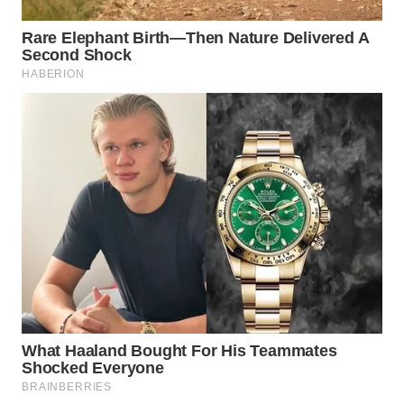
WAHANA
INFRASTRUKTUR
WAHANA
KONSUMEN
WAHANA
LISTRIK
WAHANA
TRAVEL
WAHANA
TV
WAHANANEWS
ID