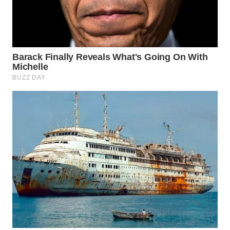
WN
PADANG
LAWAS
WN
SUMEDANG
WN
CIANJUR
WN
KEPULAUAN
SERIBU
WN
TANGERANG
WN