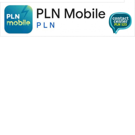
WAHANA MEDIA GROUP
|
|
|
WAHANA NEWS co
WAHANA TANI
WAHANA ADVOKAT
|
|
WAHANA INFRASTRUKTUR
WAHANA KONSUMEN
|
|
|
WAHANA LISTRIK
WAHANA TRAVEL
WAHANA TV
|
|
|
WAHANANEWS id
WAHANANEWS CO ID
WAHANANEWS NET