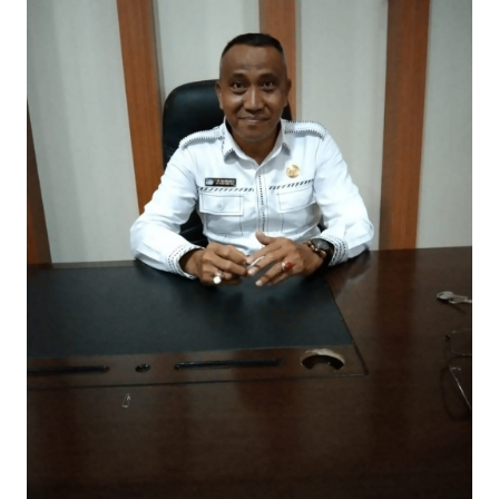
OPINI
PERISTIWA
Informasi
INDEKS
BERITA
KONTAK
KAMI
INFO
IKLAN
TENTANG
KAMI