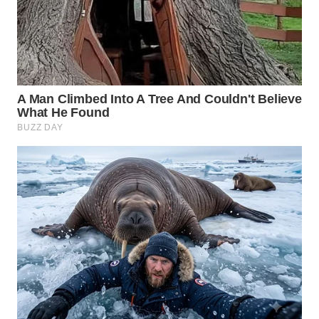
SIMALUNGUN
WN
LABUHANBATU
WN
TAPANULI
TENGAH
WN DELI
SERDANG
WN
TEBING
TINGGI
WN
PAKPAK