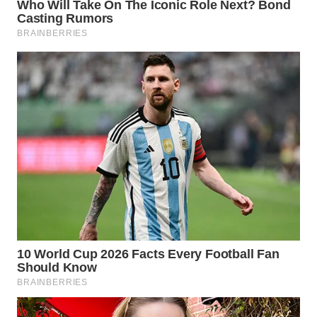
WN
NIAS
WN
LANGKAT
WN
TAPANULI
SELATAN
WN
TANJUNG
LESUNG
WN
KARO
WN