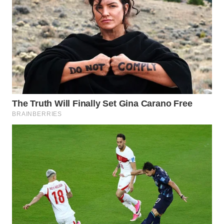
WN
MADURA
WN
SURABAYA
WN
NATUNA
WN
BINTAN
WN
MANDALIKA
WN
LIKUPANG