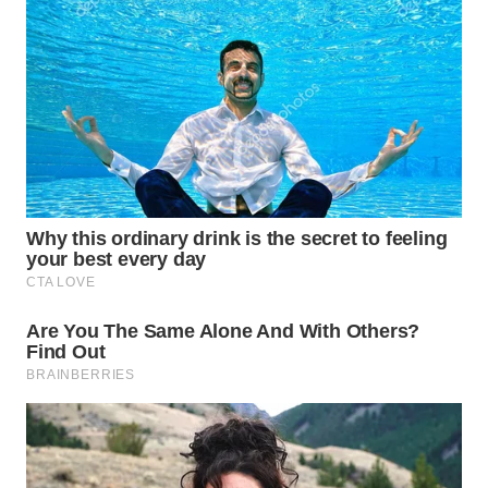
SUKABUMI
WN
PURWAKARTA
WN
PRIANGAN
TIMUR
WN
SEMARANG
WN
SOLO
WN
BOROBUDUR