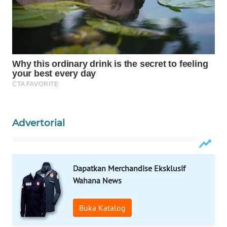
WAHANA
OTOMOTIF
WAHANA
HEALTH
WAHANA
DESA
WISATA
Advertorial
LAPAK
WAHANA
Wahana
Dapatkan Merchandise Eksklusif
Network
Wahana News
KONSUMEN
Buka Katalog
LISTRIK