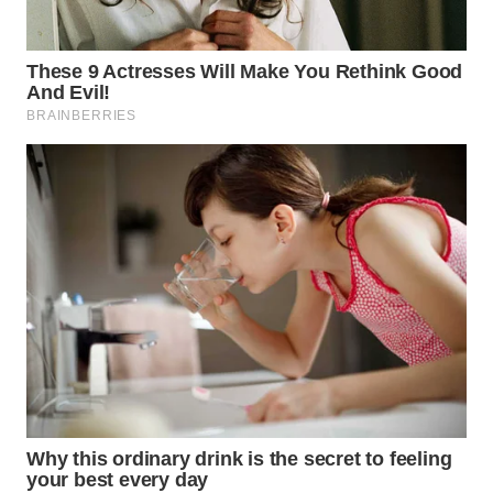
WN
PADANG
LAWAS
WN
SUMEDANG
WN
CIANJUR
WN
KEPULAUAN
SERIBU
WN
TANGERANG
WN