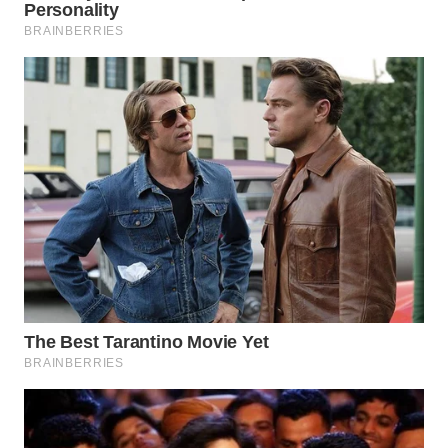
WAHANA
INFRASTRUKTUR
WAHANA
KONSUMEN
WAHANA
LISTRIK
WAHANA
TRAVEL
WAHANA
TV
WAHANANEWS
ID