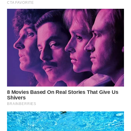
BINJAI
WN
CIREBON
WN
INDRAMAYU
WN
KUNINGAN
WN
MAJALENGKA
WN
SUBANG
WN