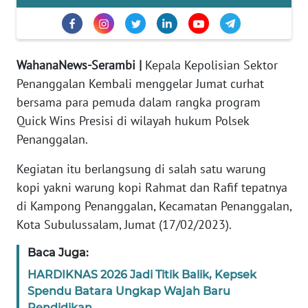
PEDOMAN
MEDIA
SIBER
WahanaNews-Serambi |
Kepala Kepolisian Sektor
Penanggalan Kembali menggelar Jumat curhat
REDAKSI
bersama para pemuda dalam rangka program
Quick Wins Presisi di wilayah hukum Polsek
KARIR
Penanggalan.
DISCLAIMER
Kegiatan itu berlangsung di salah satu warung
kopi yakni warung kopi Rahmat dan Rafif tepatnya
Wahana
di Kampong Penanggalan, Kecamatan Penanggalan,
News
Regional
Kota Subulussalam, Jumat (17/02/2023).
Baca Juga:
WN
SUMUT
HARDIKNAS 2026 Jadi Titik Balik, Kepsek
Spendu Batara Ungkap Wajah Baru
WN
Pendidikan