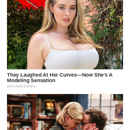
SIMALUNGUN
WN
LABUHANBATU
WN
TAPANULI
TENGAH
WN DELI
SERDANG
WN
TEBING
TINGGI
WN
PAKPAK