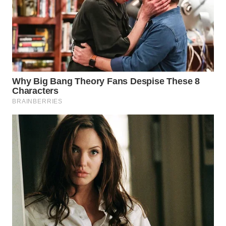
WN
KARAWANG
WN
BEKASI
WN
BOGOR
WN
DEPOK
WN
TAPANULI
UTARA
WN
SAMOSIR