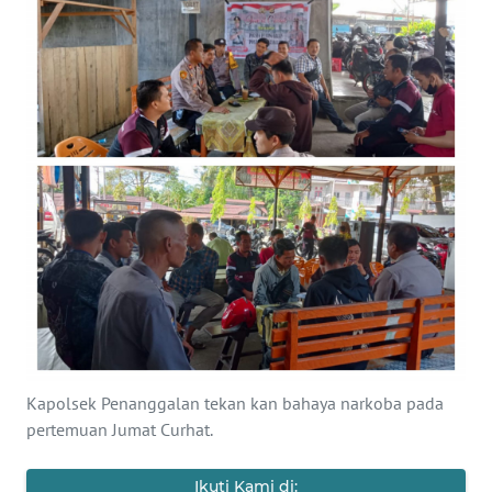
OPINI
PERISTIWA
Informasi
INDEKS
BERITA
KONTAK
KAMI
INFO
IKLAN
Kapolsek Penanggalan tekan kan bahaya narkoba pada
pertemuan Jumat Curhat.
TENTANG
KAMI
Ikuti Kami di: