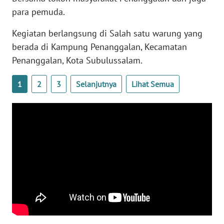
WN
para pemuda.
SULTENG
Kegiatan berlangsung di Salah satu warung yang
WN
berada di Kampung Penanggalan, Kecamatan
SULBAR
Penanggalan, Kota Subulussalam.
WN
1
2
3
Selanjutnya
Lihat Semua
BABEL
WN
SUMBAR
WN
SUMSEL
WN
BENGKULU