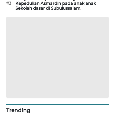
#3
Kepedulian Asmardin pada anak anak
NEWS
Sekolah dasar di Subulussalam.
KRT
NEWS
KARING
NEWS
JURNAL
MARITIM
HUMBANG
NEWS
GARONGGANG
NEWS
Trending
FISUELRI