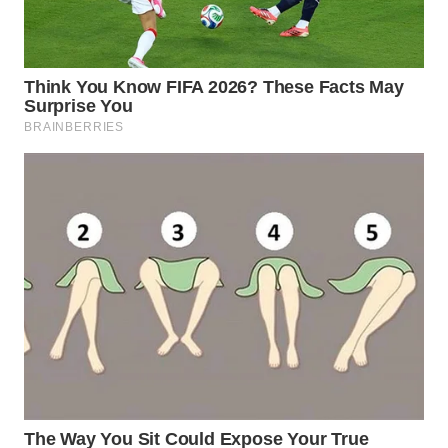
WN
LABUANBAJO
WN
BORNEO
Wahana
Media
Group
WAHANA
NEWS
WAHANA
TANI
WAHANA
ADVOKAT