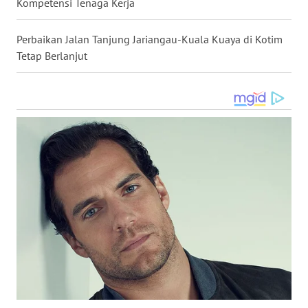
Kompetensi Tenaga Kerja
GORONTALO
Perbaikan Jalan Tanjung Jariangau-Kuala Kuaya di Kotim
WN
Tetap Berlanjut
SULUT
WN
MALUKU
WN
MALUT
WN
DAIRI
WN
DANAU
TOBA