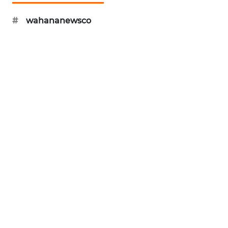
ID
#
wahananewsco
ENERGI
NEWS
CILEUNGSI
NEWS
BERKAT
NEWS
BERAMPU
NEWS
ANUGERAH
NEWS
AKHLAK