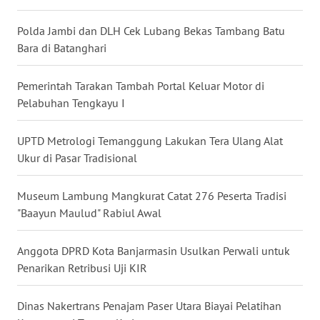
WN
KALBAR
Polda Jambi dan DLH Cek Lubang Bekas Tambang Batu
Bara di Batanghari
WN
KALTENG
Pemerintah Tarakan Tambah Portal Keluar Motor di
Pelabuhan Tengkayu I
WN
KALTARA
UPTD Metrologi Temanggung Lakukan Tera Ulang Alat
Ukur di Pasar Tradisional
WN
KALSEL
Museum Lambung Mangkurat Catat 276 Peserta Tradisi
"Baayun Maulud" Rabiul Awal
WN
KALTIM
Anggota DPRD Kota Banjarmasin Usulkan Perwali untuk
WN
Penarikan Retribusi Uji KIR
SULSEL
Dinas Nakertrans Penajam Paser Utara Biayai Pelatihan
WN