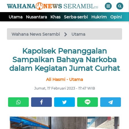
Utama
Nusantara
Khas
Serba-serbi
Hukrim
Opini
P
WAHANA
Tutup
TV
Wahana News Serambi
Utama
UTAMA
Kapolsek Penanggalan
Sampaikan Bahaya Narkoba
NUSANTARA
dalam Kegiatan Jumat Curhat
Ali Hasmi - Utama
KHAS
Jumat, 17 Februari 2023 - 17:47 WIB
SERBA-
SERBI
HUKRIM