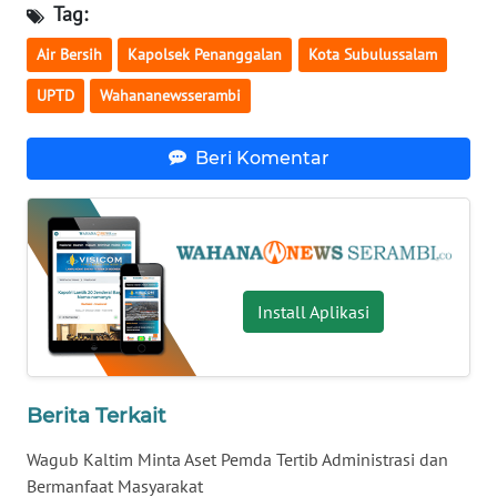
WN
Tag:
LAMPUNG
Air Bersih
Kapolsek Penanggalan
Kota Subulussalam
WN
UPTD
Wahananewsserambi
JATENG
Beri Komentar
WN
NUSANTARA
WN
JOGJA
Install Aplikasi
WN
JATIM
Berita Terkait
WN
BALI
Wagub Kaltim Minta Aset Pemda Tertib Administrasi dan
Bermanfaat Masyarakat