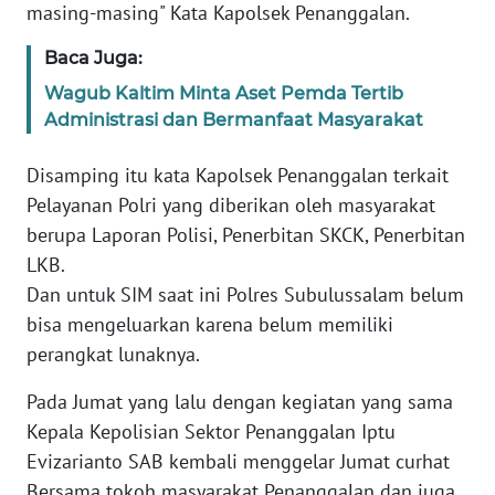
masing-masing" Kata Kapolsek Penanggalan.
PAPUA
BARAT
Baca Juga:
Wagub Kaltim Minta Aset Pemda Tertib
WN
Administrasi dan Bermanfaat Masyarakat
RIAU
Disamping itu kata Kapolsek Penanggalan terkait
WN
Pelayanan Polri yang diberikan oleh masyarakat
SERAMBI
berupa Laporan Polisi, Penerbitan SKCK, Penerbitan
WN
LKB.
JAMBI
Dan untuk SIM saat ini Polres Subulussalam belum
bisa mengeluarkan karena belum memiliki
WN
perangkat lunaknya.
SULTRA
Pada Jumat yang lalu dengan kegiatan yang sama
WN
Kepala Kepolisian Sektor Penanggalan Iptu
NTB
Evizarianto SAB kembali menggelar Jumat curhat
Bersama tokoh masyarakat Penanggalan dan juga