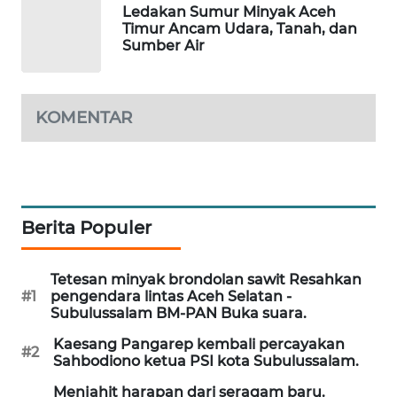
SITUNGIR
Ledakan Sumur Minyak Aceh
NEWS
Timur Ancam Udara, Tanah, dan
Sumber Air
SIDIKALANG
NEWS
KOMENTAR
SIBARAGAS
NEWS
METRO
SIANTAR
Berita Populer
NEWS
Tetesan minyak brondolan sawit Resahkan
METRO
#1
pengendara lintas Aceh Selatan -
MEDAN
Subulussalam BM-PAN Buka suara.
NEWS
Kaesang Pangarep kembali percayakan
#2
Sahbodiono ketua PSI kota Subulussalam.
METRO
Menjahit harapan dari seragam baru.
JAKARTA