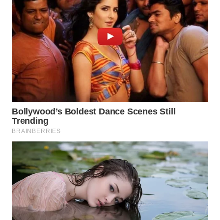
WAHANANEWS
CO ID
WAHANANEWS
NET
WAHANA
SPORT
WAHANA
UMKM
WAHANA
SELEB
WAHANA
PERSONA