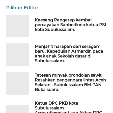
MASYARAKAT
Pilihan Editor
KELISTRIKAN
Kaesang Pangarep kembali
WALINKI
percayakan Sahbodiono ketua PSI
ID
kota Subulussalam.
MAWAKA
Menjahit harapan dari seragam
ID
baru. Kepedulian Asmardin pada
anak anak Sekolah dasar di
MARTABAT
Subulussalam.
NET
Tetesan minyak brondolan sawit
PLN
Resahkan pengendara lintas Aceh
WATCH
Selatan - Subulussalam BM-PAN
Buka suara.
MKLI
Ketua DPC PKB kota
Subulussalam
LPKKI
Asmardin;pelantikan Akbar DPC