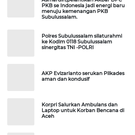
PKB se Indonesia jadi energi baru
menuju kemenangan PKB
LKKI
Subulussalam.
KOPEKLIN
Polres Subulussalam silaturahmi
ke Kodim 0118 Subulussalam
PORTAL
sinergitas TNI -POLRI
KONSUMEN
FORWAMKI
AKP Evizarianto serukan Pilkades
aman dan kondusif
ALPERKLINAS
FORJASIDA
Korpri Salurkan Ambulans dan
Laptop untuk Korban Bencana di
TAMBANG
Aceh
NEWS