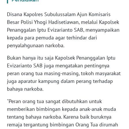
JAKARTA
Disana Kapolres Subulussalam Ajun Komisaris
WN
Besar Polisi Yhogi Hadisetiawan, melalui Kapolsek
JABAR
Penanggalan Iptu Evizarianto SAB, menyampaikan
kepada para pemuda agar terhindar dari
WN
penyalahgunaan narkoba.
BANTEN
Bukan hanya itu saja Kapolsek Penanggalan Iptu
WN
Evizarianto SAB juga mengatakan pentingnya
NTT
peran orang tua masing-masing, tokoh masyarakat
juga aparatur kampung dalam perang terhadap
WN
bahaya narkoba.
KEPRI
"Peran orang tua sangat dibutuhkan untuk
WN
memberikan bimbingan kepada anak-anak muda
PAPUA
tentang bahaya narkoba. Karena baik buruknya
remaja tergantung bimbingan Orang Tua dirumah
WN