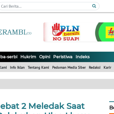
ba-serbi
Hukrim
Opini
Peristiwa
Indeks
Kami
Info Iklan
Tentang Kami
Pedoman Media Siber
Redaksi
Karir
bat 2 Meledak Saat
B