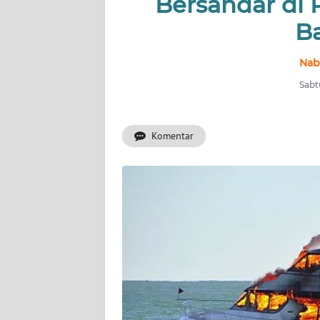
Bersandar di
OPINI
B
PERISTIWA
Nab
Informasi
Sabt
INDEKS
BERITA
Komentar
KONTAK
KAMI
INFO
IKLAN
TENTANG
KAMI