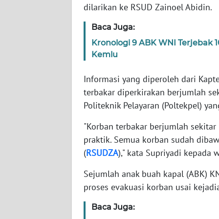
dilarikan ke RSUD Zainoel Abidin.
WN
Baca Juga:
JABAR
Kronologi 9 ABK WNI Terjebak 
Kemlu
WN
BANTEN
Informasi yang diperoleh dari Kapt
terbakar diperkirakan berjumlah se
WN
Politeknik Pelayaran (Poltekpel) ya
NTT
"Korban terbakar berjumlah sekitar
WN
praktik. Semua korban sudah diba
KEPRI
(
RSUDZA
)," kata Supriyadi kepada 
WN
Sejumlah anak buah kapal (ABK) K
PAPUA
proses evakuasi korban usai kejadi
WN
Baca Juga:
PAPUA