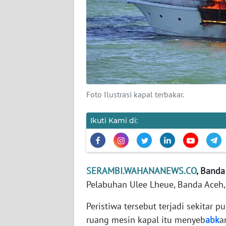
PEDOMAN
MEDIA
SIBER
REDAKSI
KARIR
Foto Ilustrasi kapal terbakar.
DISCLAIMER
Ikuti Kami di:
Wahana
News
Regional
SERAMBI.WAHANANEWS.CO
, Banda
WN
Pelabuhan Ulee Lheue, Banda Aceh,
SUMUT
Peristiwa tersebut terjadi sekitar 
WN
ruang mesin kapal itu menyeb
abk
a
JAKARTA