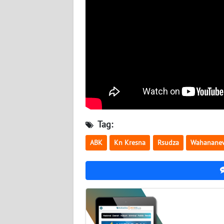
SULTENG
WN
SULBAR
WN
BABEL
WN
SUMBAR
Tag:
WN
ABK
Kn Kresna
Rsudza
Wahanane
SUMSEL
WN
BENGKULU
WN