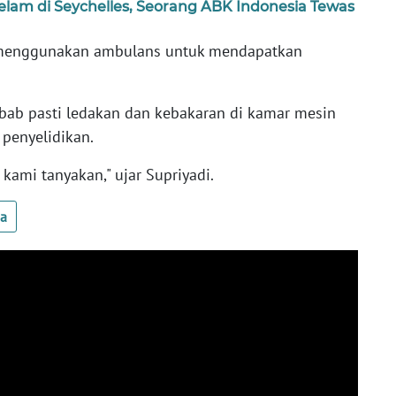
lam di Seychelles, Seorang ABK Indonesia Tewas
 menggunakan ambulans untuk mendapatkan
ebab pasti ledakan dan kebakaran di kamar mesin
penyelidikan.
 kami tanyakan," ujar Supriyadi.
ua