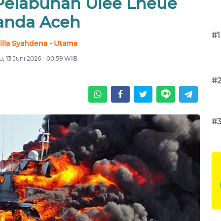
 Pelabuhan Ulee Lheue
anda Aceh
#1
illa Syahdena - Utama
u, 13 Juni 2026 - 00:59 WIB
#
#