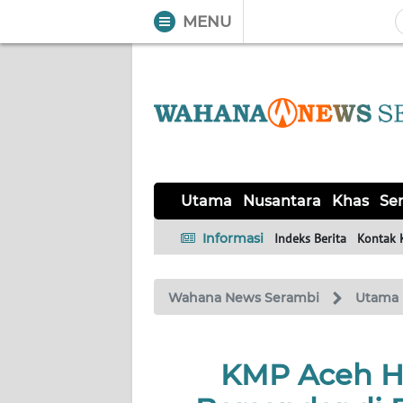
MENU
WAHANA
Tutup
TV
UTAMA
NUSANTARA
Utama
Nusantara
Khas
Ser
KHAS
Informasi
Indeks Berita
Kontak 
SERBA-
Wahana News Serambi
Utama
SERBI
HUKRIM
KMP Aceh He