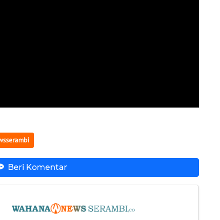
wsserambi
Beri Komentar