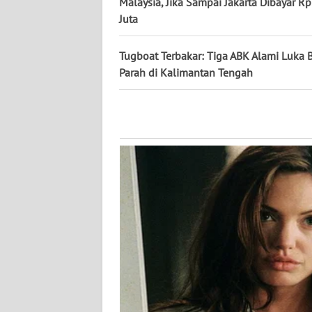
Malaysia, Jika Sampai Jakarta Dibayar R
Juta
WN
KALTENG
Tugboat Terbakar: Tiga ABK Alami Luka 
Parah di Kalimantan Tengah
WN
KALTARA
WN
KALSEL
WN
KALTIM
WN
SULSEL
WN
GORONTALO