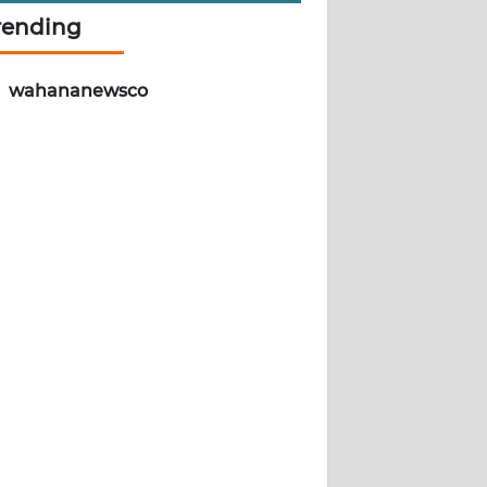
rending
wahananewsco