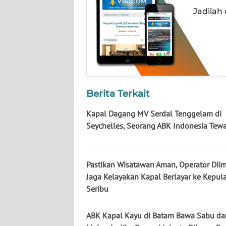
LAMPUNG
Jadilah
WN
JATENG
WN
NUSANTARA
Berita Terkait
WN
JOGJA
Kapal Dagang MV Serdal Tenggelam di
Seychelles, Seorang ABK Indonesia Tew
WN
JATIM
Pastikan Wisatawan Aman, Operator Dii
Jaga Kelayakan Kapal Berlayar ke Kepul
WN
BALI
Seribu
WN
ABK Kapal Kayu di Batam Bawa Sabu dar
KALBAR