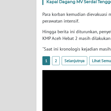
Kapal Dagang MV Serdal Tengge
BARAT
Para korban kemudian dievakuasi
WN
perawatan intensif.
RIAU
Hingga berita ini diturunkan, peny
WN
KMP Aceh Hebat 2 masih dilakukan 
SERAMBI
"Saat ini kronologis kejadian masih
WN
JAMBI
1
2
Selanjutnya
Lihat Sem
WN
SULTRA
WN
NTB
WN