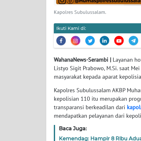
Kapolres Subulussalam.
WN
JABAR
Ikuti Kami di:
WN
BANTEN
WahanaNews-Serambi |
Layanan hotl
WN
Listyo Sigit Prabowo, M.Si. saat M
NTT
masyarakat kepada aparat kepolisian
WN
Kapolres Subulussalam AKBP Muhamm
KEPRI
kepolisian 110 itu merupakan program
transparansi berkeadilan dari
kapol
WN
PAPUA
mendapatkan pelayanan dari kepoli
Baca Juga:
WN
PAPUA
Kemendag: Hampir 8 Ribu Adua