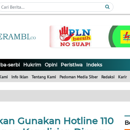
ba-serbi
Hukrim
Opini
Peristiwa
Indeks
Kami
Info Iklan
Tentang Kami
Pedoman Media Siber
Redaksi
Karir
kan Gunakan Hotline 110
B