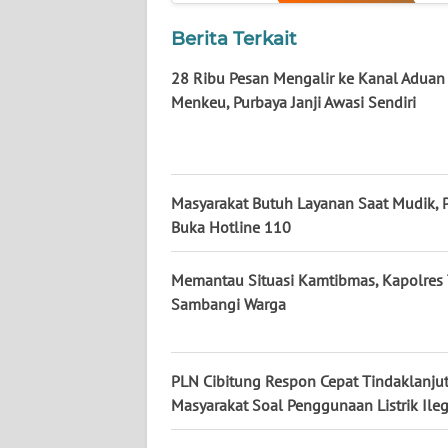
Berita Terkait
WN
KALTENG
28 Ribu Pesan Mengalir ke Kanal Aduan
Menkeu, Purbaya Janji Awasi Sendiri
WN
KALTARA
WN
Masyarakat Butuh Layanan Saat Mudik, P
KALSEL
Buka Hotline 110
WN
Memantau Situasi Kamtibmas, Kapolres 
KALTIM
Sambangi Warga
WN
SULSEL
PLN Cibitung Respon Cepat Tindaklanju
Masyarakat Soal Penggunaan Listrik Ileg
WN
GORONTALO