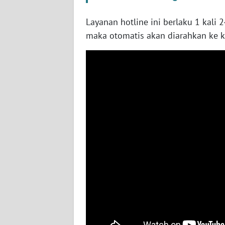
SULTENG
Layanan hotline ini berlaku 1 kali 
WN
maka otomatis akan diarahkan ke ka
SULBAR
WN
BABEL
WN
SUMBAR
WN
SUMSEL
WN
BENGKULU
WN