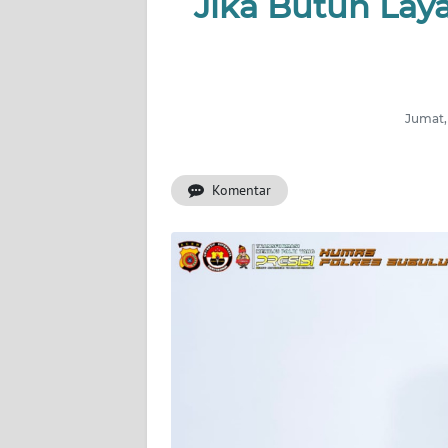
Jika Butuh Lay
OPINI
PERISTIWA
Informasi
Jumat,
INDEKS
BERITA
Komentar
KONTAK
KAMI
INFO
IKLAN
TENTANG
KAMI