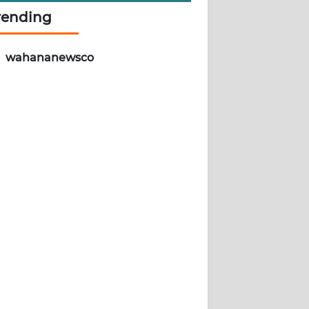
rending
wahananewsco