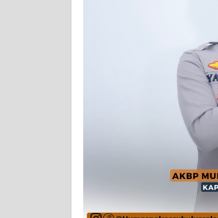
PEDOMAN
MEDIA
SIBER
REDAKSI
KARIR
DISCLAIMER
Wahana
News
Regional
WN
SUMUT
WN
JAKARTA