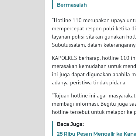
BARAT
Bermasalah
WN
"Hotline 110 merupakan upaya un
RIAU
mempercepat respon polri ketika d
layanan polisi silakan gunakan hotl
WN
Subulussalam, dalam keterangannya
SERAMBI
KAPOLRES berharap, hotline 110 i
WN
merasakan kemudahan untuk mendap
JAMBI
ini juga dapat digunakan apabila 
adanya peristiwa tindak pidana.
WN
SULTRA
"Tujuan hotline ini agar masyarak
membagi informasi. Begitu juga sa
WN
hotline tersebut untuk melapor ke p
NTB
Baca Juga:
WN
28 Ribu Pesan Mengalir ke Kana