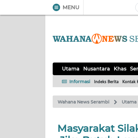
MENU
WAHANA
Tutup
TV
UTAMA
NUSANTARA
Utama
Nusantara
Khas
Ser
KHAS
Informasi
Indeks Berita
Kontak 
SERBA-
Wahana News Serambi
Utama
SERBI
HUKRIM
Masyarakat Sila