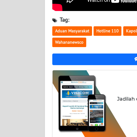
LAMPUNG
WN
Tag:
JATENG
Aduan Masyarakat
Hotline 110
Kapol
WN
Wahananewsco
NUSANTARA
WN
JOGJA
WN
JATIM
Jadilah
WN
BALI
WN
KALBAR