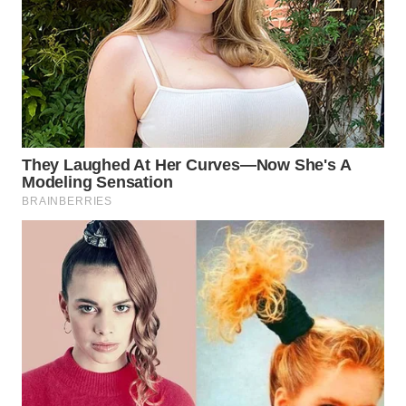
BINJAI
WN
CIREBON
WN
INDRAMAYU
WN
KUNINGAN
WN
MAJALENGKA
WN
SUBANG
WN