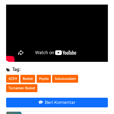
PAPUA
BARAT
WN
RIAU
WN
SERAMBI
WN
JAMBI
Tag:
ACEH
Basket
Popda
Subulussalam
WN
SULTRA
Turnamen Basket
WN
Beri Komentar
NTB