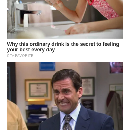
GORONTALO
WN
SULUT
WN
MALUKU
WN
MALUT
WN
DAIRI
WN
DANAU
TOBA