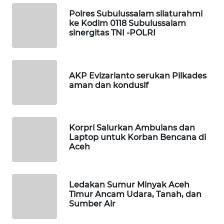
WAHANANEWS
Polres Subulussalam silaturahmi
CO ID
ke Kodim 0118 Subulussalam
sinergitas TNI -POLRI
WAHANANEWS
NET
AKP Evizarianto serukan Pilkades
WAHANA
aman dan kondusif
SPORT
WAHANA
UMKM
Korpri Salurkan Ambulans dan
Laptop untuk Korban Bencana di
Aceh
WAHANA
SELEB
Ledakan Sumur Minyak Aceh
WAHANA
Timur Ancam Udara, Tanah, dan
PERSONA
Sumber Air