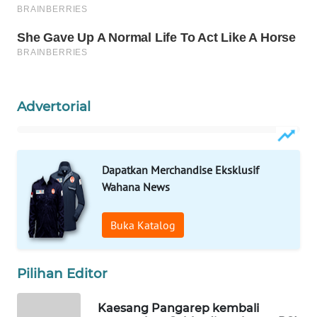
WN
LABUANBAJO
WN
BORNEO
Advertorial
Wahana
Media
Group
WAHANA
Dapatkan Merchandise Eksklusif
NEWS
Wahana News
WAHANA
Buka Katalog
TANI
Pilihan Editor
WAHANA
ADVOKAT
Kaesang Pangarep kembali