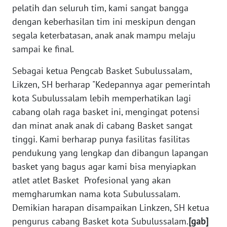
pelatih dan seluruh tim, kami sangat bangga
JAKARTA
dengan keberhasilan tim ini meskipun dengan
segala keterbatasan, anak anak mampu melaju
WN
JABAR
sampai ke final.
Sebagai ketua Pengcab Basket Subulussalam,
WN
Likzen, SH berharap "Kedepannya agar pemerintah
BANTEN
kota Subulussalam lebih memperhatikan lagi
cabang olah raga basket ini, mengingat potensi
WN
NTT
dan minat anak anak di cabang Basket sangat
tinggi. Kami berharap punya fasilitas fasilitas
WN
pendukung yang lengkap dan dibangun lapangan
KEPRI
basket yang bagus agar kami bisa menyiapkan
atlet atlet Basket Profesional yang akan
WN
memgharumkan nama kota Subulussalam.
PAPUA
Demikian harapan disampaikan Linkzen, SH ketua
pengurus cabang Basket kota Subulussalam.
[gab]
WN