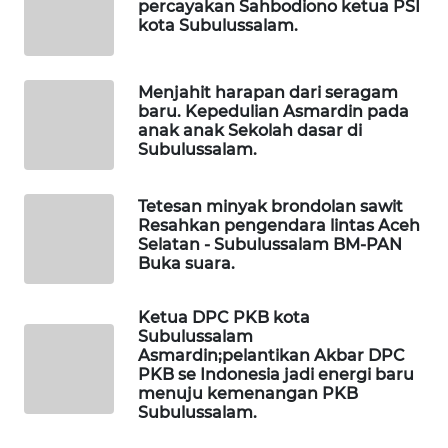
percayakan Sahbodiono ketua PSI
WAHANA
kota Subulussalam.
INFRASTRUKTUR
WAHANA
Menjahit harapan dari seragam
KONSUMEN
baru. Kepedulian Asmardin pada
anak anak Sekolah dasar di
Subulussalam.
WAHANA
LISTRIK
Tetesan minyak brondolan sawit
Resahkan pengendara lintas Aceh
WAHANA
Selatan - Subulussalam BM-PAN
TRAVEL
Buka suara.
WAHANA
Ketua DPC PKB kota
TV
Subulussalam
Asmardin;pelantikan Akbar DPC
PKB se Indonesia jadi energi baru
WAHANANEWS
menuju kemenangan PKB
ID
Subulussalam.