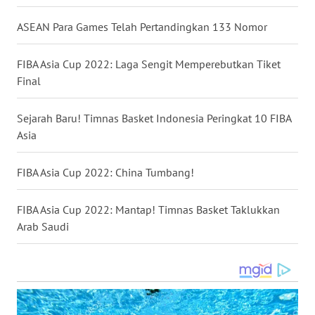
WN
LAMPUNG
ASEAN Para Games Telah Pertandingkan 133 Nomor
WN
FIBA Asia Cup 2022: Laga Sengit Memperebutkan Tiket
JATENG
Final
WN
Sejarah Baru! Timnas Basket Indonesia Peringkat 10 FIBA
NUSANTARA
Asia
WN
FIBA Asia Cup 2022: China Tumbang!
JOGJA
FIBA Asia Cup 2022: Mantap! Timnas Basket Taklukkan
WN
Arab Saudi
JATIM
WN
BALI