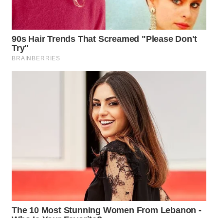
SUKABUMI
WN
PURWAKARTA
WN
PRIANGAN
TIMUR
WN
SEMARANG
WN
SOLO
WN
BOROBUDUR