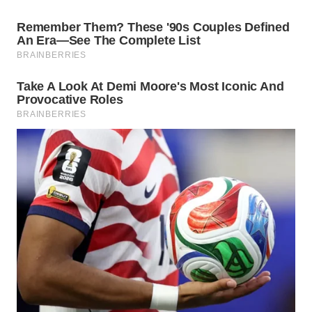
SIMALUNGUN
WN
LABUHANBATU
WN
TAPANULI
TENGAH
WN DELI
SERDANG
WN
TEBING
TINGGI
WN
PAKPAK