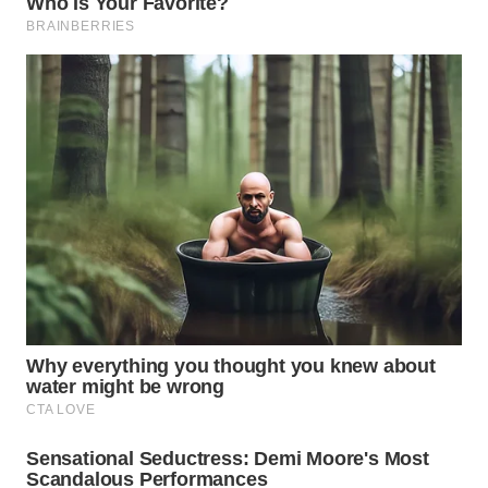
WN
MADURA
WN
SURABAYA
WN
NATUNA
WN
BINTAN
WN
MANDALIKA
WN
LIKUPANG