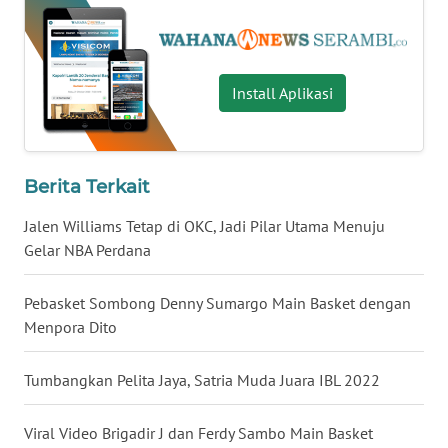
WN
SULTENG
WN
Install Aplikasi
SULBAR
WN
BABEL
Berita Terkait
Jalen Williams Tetap di OKC, Jadi Pilar Utama Menuju
WN
Gelar NBA Perdana
SUMBAR
Pebasket Sombong Denny Sumargo Main Basket dengan
WN
Menpora Dito
SUMSEL
Tumbangkan Pelita Jaya, Satria Muda Juara IBL 2022
WN
BENGKULU
Viral Video Brigadir J dan Ferdy Sambo Main Basket