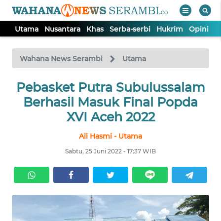
Utama
Nusantara
Khas
Serba-serbi
Hukrim
Opini
P
WAHANA
Tutup
TV
Wahana News Serambi
Utama
UTAMA
Pebasket Putra Subulussalam
Berhasil Masuk Final Popda
NUSANTARA
XVI Aceh 2022
Ali Hasmi - Utama
KHAS
Sabtu, 25 Juni 2022 - 17:37 WIB
SERBA-
SERBI
HUKRIM