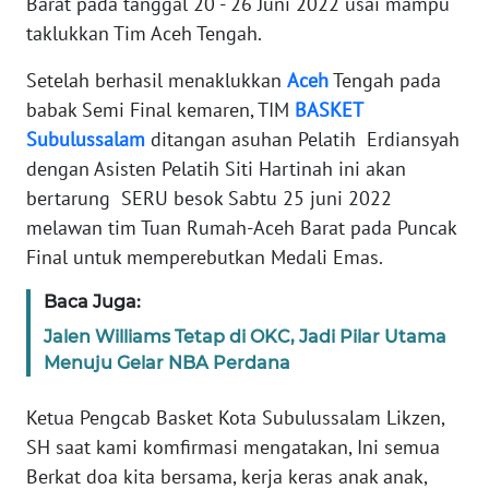
Barat pada tanggal 20 - 26 Juni 2022 usai mampu
taklukkan Tim Aceh Tengah.
PEDOMAN
MEDIA
SIBER
Setelah berhasil menaklukkan
Aceh
Tengah pada
babak Semi Final kemaren, TIM
BASKET
REDAKSI
Subulussalam
ditangan asuhan Pelatih Erdiansyah
dengan Asisten Pelatih Siti Hartinah ini akan
KARIR
bertarung SERU besok Sabtu 25 juni 2022
melawan tim Tuan Rumah-Aceh Barat pada Puncak
DISCLAIMER
Final untuk memperebutkan Medali Emas.
Baca Juga:
Wahana
News
Jalen Williams Tetap di OKC, Jadi Pilar Utama
Regional
Menuju Gelar NBA Perdana
WN
Ketua Pengcab Basket Kota Subulussalam Likzen,
SUMUT
SH saat kami komfirmasi mengatakan, Ini semua
Berkat doa kita bersama, kerja keras anak anak,
WN