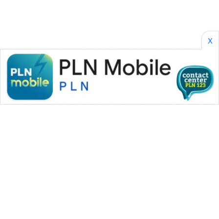
ID
PERAPKI
NEWS
X
SONYA
ASA
NEWS
WAHANA MEDIA GROUP