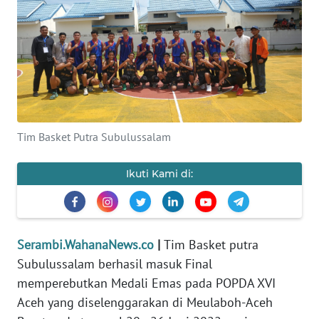
OPINI
PERISTIWA
Informasi
INDEKS
Tim Basket Putra Subulussalam
BERITA
Ikuti Kami di:
KONTAK
KAMI
INFO
Serambi.WahanaNews.co
|
Tim Basket putra
IKLAN
Subulussalam berhasil masuk Final
memperebutkan Medali Emas pada POPDA XVI
TENTANG
Aceh yang diselenggarakan di Meulaboh-Aceh
KAMI