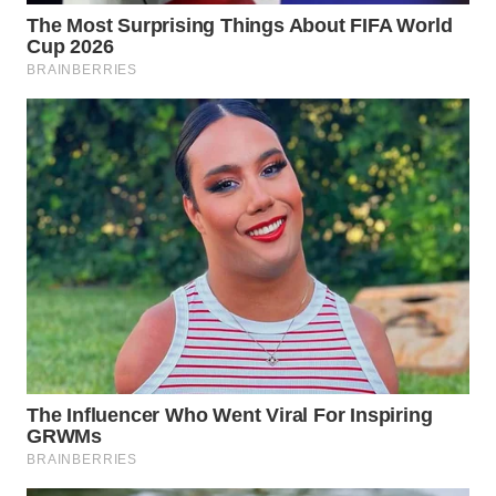
WN
KARAWANG
WN
BEKASI
WN
BOGOR
WN
DEPOK
WN
TAPANULI
UTARA
WN
SAMOSIR