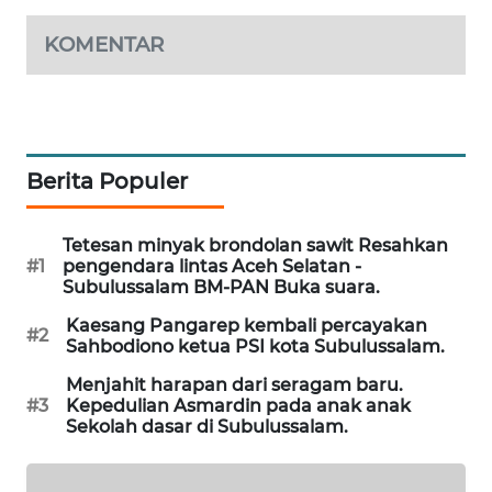
WAHANA
OTOMOTIF
KOMENTAR
WAHANA
HEALTH
WAHANA
Berita Populer
DESA
WISATA
Tetesan minyak brondolan sawit Resahkan
#1
pengendara lintas Aceh Selatan -
LAPAK
Subulussalam BM-PAN Buka suara.
WAHANA
Kaesang Pangarep kembali percayakan
#2
Sahbodiono ketua PSI kota Subulussalam.
Wahana
Network
Menjahit harapan dari seragam baru.
#3
Kepedulian Asmardin pada anak anak
Sekolah dasar di Subulussalam.
KONSUMEN
LISTRIK