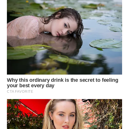
WN
PADANG
LAWAS
WN
SUMEDANG
WN
CIANJUR
WN
KEPULAUAN
SERIBU
WN
TANGERANG
WN