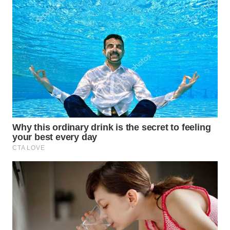
WN
KALBAR
WN
KALTENG
WN
KALTARA
WN
KALSEL
WN
KALTIM
WN
SULSEL
WN