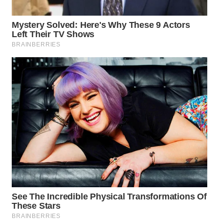
WN
NIAS
WN
LANGKAT
WN
TAPANULI
SELATAN
WN
TANJUNG
LESUNG
WN
KARO
WN