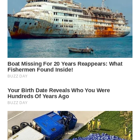
WN
PADANG
LAWAS
WN
SUMEDANG
WN
CIANJUR
WN
KEPULAUAN
SERIBU
WN
TANGERANG
WN