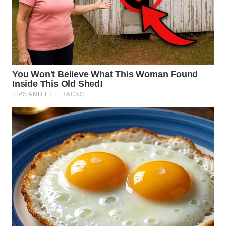
WN
NIAS
WN
LANGKAT
WN
TAPANULI
SELATAN
WN
TANJUNG
LESUNG
WN
KARO
WN