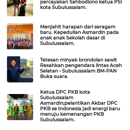
WAHANA
percayakan Sahbodiono ketua PSI
OTOMOTIF
kota Subulussalam.
WAHANA
Menjahit harapan dari seragam
HEALTH
baru. Kepedulian Asmardin pada
anak anak Sekolah dasar di
Subulussalam.
WAHANA
DESA
WISATA
Tetesan minyak brondolan sawit
Resahkan pengendara lintas Aceh
Selatan - Subulussalam BM-PAN
LAPAK
Buka suara.
WAHANA
Ketua DPC PKB kota
Wahana
Subulussalam
Network
Asmardin;pelantikan Akbar DPC
PKB se Indonesia jadi energi baru
KONSUMEN
menuju kemenangan PKB
LISTRIK
Subulussalam.