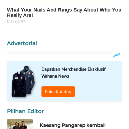
WAHANANEWS
CO ID
WAHANANEWS
NET
Advertorial
WAHANA
SPORT
WAHANA
Dapatkan Merchandise Eksklusif
UMKM
Wahana News
WAHANA
Buka Katalog
SELEB
WAHANA
Pilihan Editor
PERSONA
Kaesang Pangarep kembali