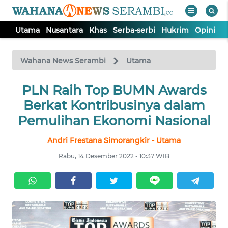
Utama
Nusantara
Khas
Serba-serbi
Hukrim
Opini
P
WAHANA
Tutup
TV
Wahana News Serambi
Utama
UTAMA
PLN Raih Top BUMN Awards
Berkat Kontribusinya dalam
NUSANTARA
Pemulihan Ekonomi Nasional
Andri Frestana Simorangkir - Utama
KHAS
Rabu, 14 Desember 2022 - 10:37 WIB
SERBA-
SERBI
HUKRIM