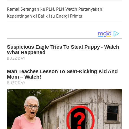
GORONTALO
Ramai Serangan ke PLN, PLN Watch Pertanyakan
Kepentingan di Balik Isu Energi Primer
WN
SULUT
WN
MALUKU
WN
MALUT
WN
DAIRI
WN
DANAU
TOBA