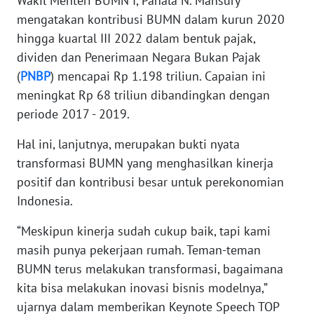
Wakil Menteri BUMN I, Pahala N. Mansury
JAKARTA
mengatakan kontribusi BUMN dalam kurun 2020
hingga kuartal III 2022 dalam bentuk pajak,
WN
dividen dan Penerimaan Negara Bukan Pajak
JABAR
(
PNBP
) mencapai Rp 1.198 triliun. Capaian ini
meningkat Rp 68 triliun dibandingkan dengan
WN
periode 2017 - 2019.
BANTEN
Hal ini, lanjutnya, merupakan bukti nyata
WN
transformasi BUMN yang menghasilkan kinerja
NTT
positif dan kontribusi besar untuk perekonomian
Indonesia.
WN
KEPRI
“Meskipun kinerja sudah cukup baik, tapi kami
masih punya pekerjaan rumah. Teman-teman
WN
BUMN terus melakukan transformasi, bagaimana
PAPUA
kita bisa melakukan inovasi bisnis modelnya,”
ujarnya dalam memberikan Keynote Speech TOP
WN