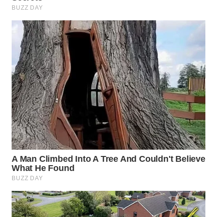
WN
MADURA
WN
SURABAYA
WN
NATUNA
WN
BINTAN
WN
MANDALIKA
WN
LIKUPANG