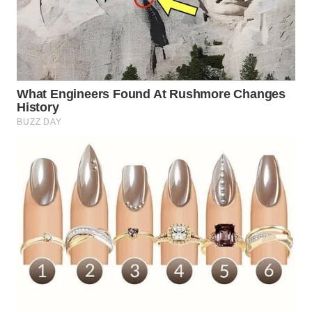
WAHANA
INFRASTRUKTUR
WAHANA
KONSUMEN
WAHANA
LISTRIK
WAHANA
TRAVEL
WAHANA
TV
WAHANANEWS
ID