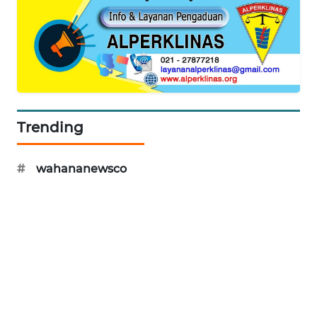
SITUNGIR
NEWS
SIDIKALANG
NEWS
SIBARAGAS
Trending
NEWS
METRO
#
wahananewsco
SIANTAR
NEWS
METRO
MEDAN
NEWS
METRO
JAKARTA