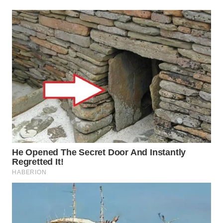
WN
KARAWANG
WN
BEKASI
WN
BOGOR
WN
DEPOK
WN
TAPANULI
UTARA
WN
SAMOSIR