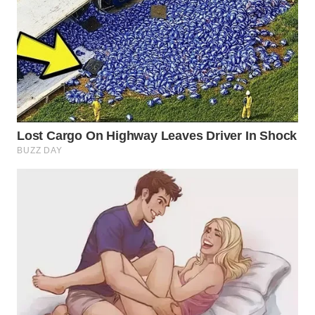
BINJAI
WN
CIREBON
WN
INDRAMAYU
WN
KUNINGAN
WN
MAJALENGKA
WN
SUBANG
WN