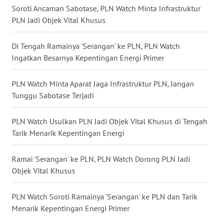
WN
Soroti Ancaman Sabotase, PLN Watch Minta Infrastruktur
KALBAR
PLN Jadi Objek Vital Khusus
WN
Di Tengah Ramainya 'Serangan' ke PLN, PLN Watch
KALTENG
Ingatkan Besarnya Kepentingan Energi Primer
WN
PLN Watch Minta Aparat Jaga Infrastruktur PLN, Jangan
KALTARA
Tunggu Sabotase Terjadi
WN
KALSEL
PLN Watch Usulkan PLN Jadi Objek Vital Khusus di Tengah
Tarik Menarik Kepentingan Energi
WN
KALTIM
Ramai 'Serangan' ke PLN, PLN Watch Dorong PLN Jadi
Objek Vital Khusus
WN
SULSEL
PLN Watch Soroti Ramainya 'Serangan' ke PLN dan Tarik
Menarik Kepentingan Energi Primer
WN