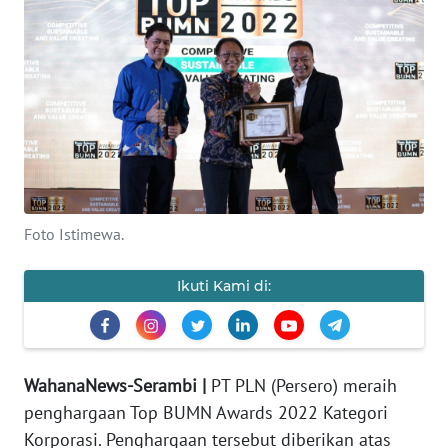
OPINI
PERISTIWA
Informasi
INDEKS
BERITA
Foto Istimewa.
KONTAK
KAMI
Ikuti Kami di:
INFO
IKLAN
WahanaNews-Serambi |
PT PLN (Persero) meraih
TENTANG
penghargaan Top BUMN Awards 2022 Kategori
KAMI
Korporasi. Penghargaan tersebut diberikan atas