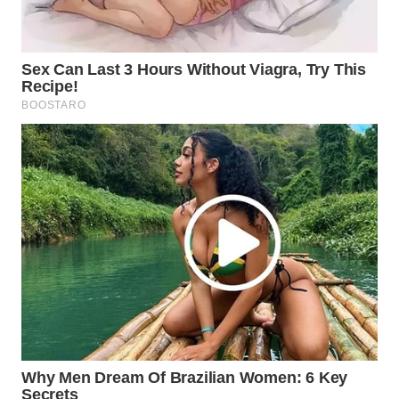
SUKABUMI
WN
PURWAKARTA
WN
PRIANGAN
TIMUR
WN
SEMARANG
WN
SOLO
WN
BOROBUDUR