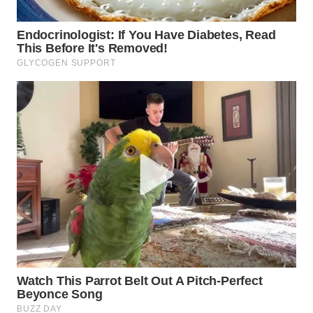
SIMALUNGUN
WN
LABUHANBATU
WN
TAPANULI
TENGAH
WN DELI
SERDANG
WN
TEBING
TINGGI
WN
PAKPAK