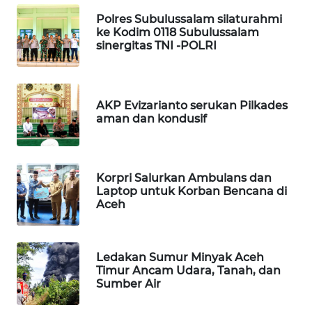
MASYARAKAT
Polres Subulussalam silaturahmi
KELISTRIKAN
ke Kodim 0118 Subulussalam
sinergitas TNI -POLRI
WALINKI
ID
AKP Evizarianto serukan Pilkades
MAWAKA
aman dan kondusif
ID
MARTABAT
Korpri Salurkan Ambulans dan
NET
Laptop untuk Korban Bencana di
Aceh
PLN
WATCH
Ledakan Sumur Minyak Aceh
MKLI
Timur Ancam Udara, Tanah, dan
Sumber Air
LPKKI