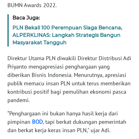
BUMN Awards 2022.
PAPUA
BARAT
Baca Juga:
PLN Bekali 100 Perempuan Siaga Bencana,
WN
RIAU
ALPERKLINAS: Langkah Strategis Bangun
Masyarakat Tangguh
WN
SERAMBI
Direktur Utama PLN diwakili Direktur Distribusi Adi
Priyanto mengapresiasi penghargaan yang
WN
diberikan Bisnis Indonesia. Menurutnya, apresiasi
JAMBI
publik memacu insan PLN untuk terus memberikan
kontribusi positif bagi pemulihan ekonomi pasca
WN
pandemi.
SULTRA
“Penghargaan ini bukan hanya hasil kerja dari
WN
pimpinan
BOD
, tapi berkat dukungan pemerintah
NTB
dan berkat kerja keras insan PLN," ujar Adi.