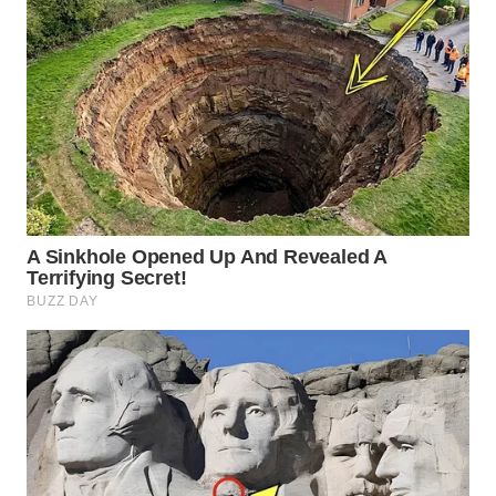
WN
LABUANBAJO
WN
BORNEO
Wahana
Media
Group
WAHANA
NEWS
WAHANA
TANI
WAHANA
ADVOKAT