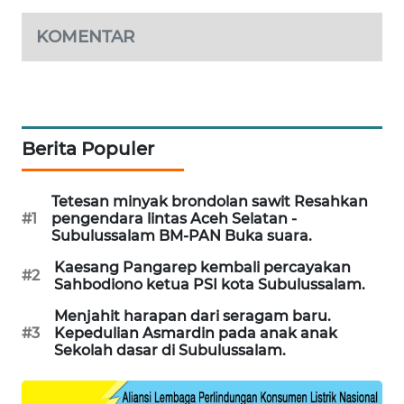
KOMENTAR
LKKI
KOPEKLIN
PORTAL
Berita Populer
KONSUMEN
Tetesan minyak brondolan sawit Resahkan
FORWAMKI
#1
pengendara lintas Aceh Selatan -
Subulussalam BM-PAN Buka suara.
ALPERKLINAS
Kaesang Pangarep kembali percayakan
#2
Sahbodiono ketua PSI kota Subulussalam.
FORJASIDA
Menjahit harapan dari seragam baru.
#3
Kepedulian Asmardin pada anak anak
TAMBANG
Sekolah dasar di Subulussalam.
NEWS