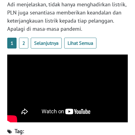
WN
Adi menjelaskan, tidak hanya menghadirkan listrik,
SULTENG
PLN juga senantiasa memberikan keandalan dan
keterjangkauan listrik kepada tiap pelanggan.
WN
Apalagi di masa-masa pandemi.
SULBAR
1
2
Selanjutnya
Lihat Semua
WN
BABEL
WN
SUMBAR
WN
SUMSEL
WN
BENGKULU
Tag: