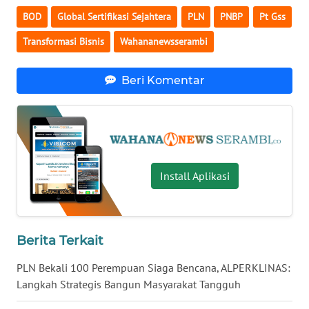
WN
BOD
Global Sertifikasi Sejahtera
PLN
PNBP
Pt Gss
LAMPUNG
Transformasi Bisnis
Wahananewsserambi
WN
JATENG
Beri Komentar
WN
NUSANTARA
WN
JOGJA
Install Aplikasi
WN
JATIM
Berita Terkait
WN
PLN Bekali 100 Perempuan Siaga Bencana, ALPERKLINAS:
BALI
Langkah Strategis Bangun Masyarakat Tangguh