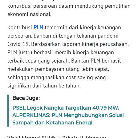
kontribusi perseroan dalam mendukung pemulihan
PEDOMAN
ekonomi nasional.
MEDIA
SIBER
Kontribusi
PLN
tercermin dari kinerja keuangan
perseoran, bahkan di tengah tekanan pandemi
REDAKSI
Covid-19. Berdasarkan laporan kinerja perusahaan,
PLN justru berhasil meraih kinerja keuangan
KARIR
terbaik sepanjang sejarah. Bahkan PLN berhasil
melakukan pembayaran utang lebih cepat,
DISCLAIMER
sehingga menghasilkan cost saving yang
signifikan dari tahun ke tahun.
Wahana
News
Baca Juga:
Regional
PSEL Legok Nangka Targetkan 40,79 MW,
WN
ALPERKLINAS: PLN Menghubungkan Solusi
SUMUT
Sampah dan Ketahanan Energi
WN