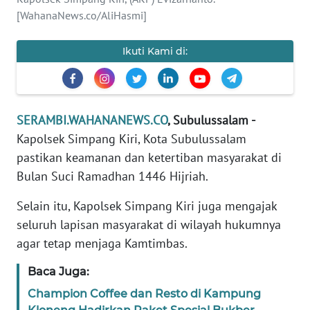
[WahanaNews.co/AliHasmi]
PEDOMAN
MEDIA
SIBER
Ikuti Kami di:
REDAKSI
SERAMBI.WAHANANEWS.CO
, Subulussalam -
KARIR
Kapolsek Simpang Kiri, Kota Subulussalam
pastikan keamanan dan ketertiban masyarakat di
DISCLAIMER
Bulan Suci Ramadhan 1446 Hijriah.
Wahana
Selain itu, Kapolsek Simpang Kiri juga mengajak
News
Regional
seluruh lapisan masyarakat di wilayah hukumnya
agar tetap menjaga Kamtimbas.
WN
Baca Juga:
SUMUT
Champion Coffee dan Resto di Kampung
WN