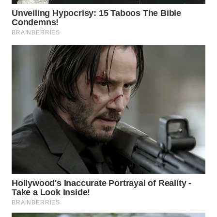
WN
PADANG
LAWAS
WN
SUMEDANG
WN
CIANJUR
WN
KEPULAUAN
SERIBU
WN
TANGERANG
WN