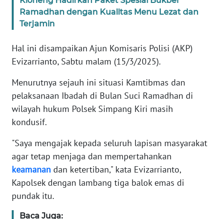
Kloneng Hadirkan Paket Spesial Bukber
JAKARTA
Ramadhan dengan Kualitas Menu Lezat dan
Terjamin
WN
JABAR
Hal ini disampaikan Ajun Komisaris Polisi (AKP)
Evizarrianto, Sabtu malam (15/3/2025).
WN
Menurutnya sejauh ini situasi Kamtibmas dan
BANTEN
pelaksanaan Ibadah di Bulan Suci Ramadhan di
WN
wilayah hukum Polsek Simpang Kiri masih
NTT
kondusif.
"Saya mengajak kepada seluruh lapisan masyarakat
WN
KEPRI
agar tetap menjaga dan mempertahankan
keamanan
dan ketertiban," kata Evizarrianto,
WN
Kapolsek dengan lambang tiga balok emas di
PAPUA
pundak itu.
Baca Juga:
WN