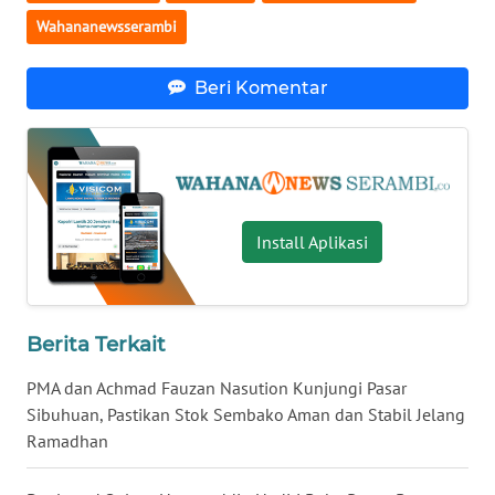
WN
Wahananewsserambi
LAMPUNG
Beri Komentar
WN
JATENG
WN
NUSANTARA
Install Aplikasi
WN
JOGJA
WN
Berita Terkait
JATIM
PMA dan Achmad Fauzan Nasution Kunjungi Pasar
Sibuhuan, Pastikan Stok Sembako Aman dan Stabil Jelang
WN
BALI
Ramadhan