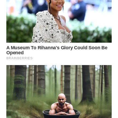
SUKABUMI
WN
PURWAKARTA
WN
PRIANGAN
TIMUR
WN
SEMARANG
WN
SOLO
WN
BOROBUDUR