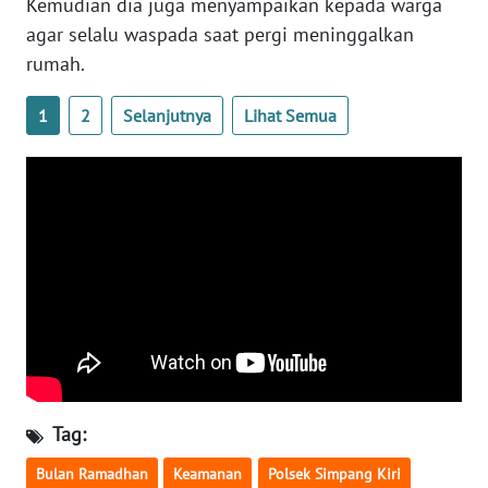
Kemudian dia juga menyampaikan kepada warga
WN
agar selalu waspada saat pergi meninggalkan
SULTENG
rumah.
WN
1
2
Selanjutnya
Lihat Semua
SULBAR
WN
BABEL
WN
SUMBAR
WN
SUMSEL
WN
Tag:
BENGKULU
Bulan Ramadhan
Keamanan
Polsek Simpang Kiri