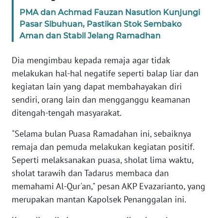
PAPUA
PMA dan Achmad Fauzan Nasution Kunjungi
BARAT
Pasar Sibuhuan, Pastikan Stok Sembako
Aman dan Stabil Jelang Ramadhan
WN
RIAU
Dia mengimbau kepada remaja agar tidak
melakukan hal-hal negatife seperti balap liar dan
WN
kegiatan lain yang dapat membahayakan diri
SERAMBI
sendiri, orang lain dan mengganggu keamanan
ditengah-tengah masyarakat.
WN
JAMBI
"Selama bulan Puasa Ramadahan ini, sebaiknya
remaja dan pemuda melakukan kegiatan positif.
WN
Seperti melaksanakan puasa, sholat lima waktu,
SULTRA
sholat tarawih dan Tadarus membaca dan
memahami Al-Qur'an," pesan AKP Evazarianto, yang
WN
NTB
merupakan mantan Kapolsek Penanggalan ini.