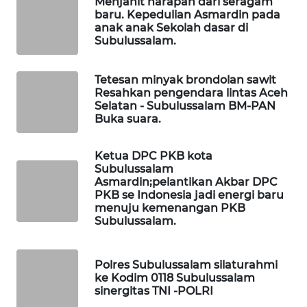
Menjahit harapan dari seragam
baru. Kepedulian Asmardin pada
anak anak Sekolah dasar di
LKKI
Subulussalam.
KOPEKLIN
Tetesan minyak brondolan sawit
Resahkan pengendara lintas Aceh
PORTAL
Selatan - Subulussalam BM-PAN
KONSUMEN
Buka suara.
FORWAMKI
Ketua DPC PKB kota
Subulussalam
Asmardin;pelantikan Akbar DPC
ALPERKLINAS
PKB se Indonesia jadi energi baru
menuju kemenangan PKB
Subulussalam.
FORJASIDA
TAMBANG
Polres Subulussalam silaturahmi
NEWS
ke Kodim 0118 Subulussalam
sinergitas TNI -POLRI