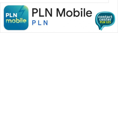
WAHANA MEDIA GROUP
|
|
|
WAHANA NEWS co
WAHANA TANI
WAHANA ADVOKAT
|
|
WAHANA INFRASTRUKTUR
WAHANA KONSUMEN
|
|
|
WAHANA LISTRIK
WAHANA TRAVEL
WAHANA TV