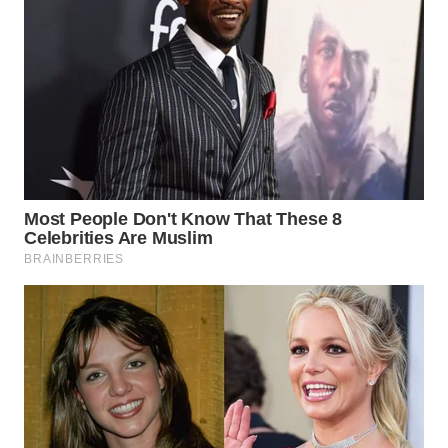
SIMALUNGUN
WN
LABUHANBATU
WN
TAPANULI
TENGAH
WN DELI
SERDANG
WN
TEBING
TINGGI
WN
PAKPAK