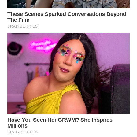
WAHANA
OTOMOTIF
WAHANA
HEALTH
WAHANA
DESA
WISATA
LAPAK
WAHANA
Wahana
Network
KONSUMEN
LISTRIK