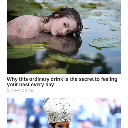
BINJAI
WN
CIREBON
WN
INDRAMAYU
WN
KUNINGAN
WN
MAJALENGKA
WN
SUBANG
WN