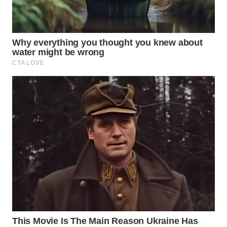
WN
MADURA
WN
SURABAYA
WN
NATUNA
WN
BINTAN
WN
MANDALIKA
WN
LIKUPANG