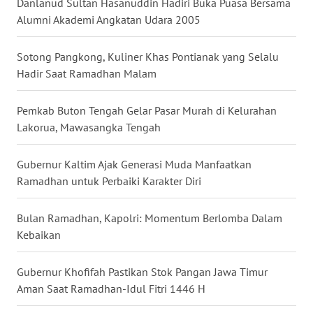
WN
Danlanud Sultan Hasanuddin Hadiri Buka Puasa Bersama
KALBAR
Alumni Akademi Angkatan Udara 2005
WN
Sotong Pangkong, Kuliner Khas Pontianak yang Selalu
KALTENG
Hadir Saat Ramadhan Malam
WN
Pemkab Buton Tengah Gelar Pasar Murah di Kelurahan
KALTARA
Lakorua, Mawasangka Tengah
WN
Gubernur Kaltim Ajak Generasi Muda Manfaatkan
KALSEL
Ramadhan untuk Perbaiki Karakter Diri
WN
Bulan Ramadhan, Kapolri: Momentum Berlomba Dalam
KALTIM
Kebaikan
WN
Gubernur Khofifah Pastikan Stok Pangan Jawa Timur
SULSEL
Aman Saat Ramadhan-Idul Fitri 1446 H
WN