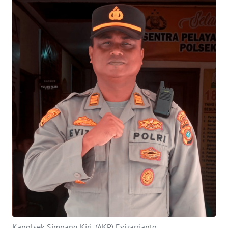
OPINI
PERISTIWA
Informasi
INDEKS
BERITA
KONTAK
KAMI
INFO
IKLAN
TENTANG
KAMI
Kapolsek Simpang Kiri, (AKP) Evizarrianto.