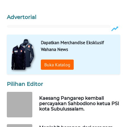
MASYARAKAT
KELISTRIKAN
Advertorial
WALINKI
ID
Dapatkan Merchandise Eksklusif
MAWAKA
Wahana News
ID
Buka Katalog
MARTABAT
NET
Pilihan Editor
PLN
WATCH
Kaesang Pangarep kembali
percayakan Sahbodiono ketua PSI
kota Subulussalam.
MKLI
LPKKI