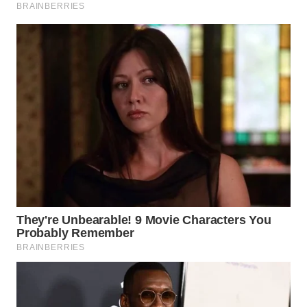
WN
NIAS
WN
LANGKAT
WN
TAPANULI
SELATAN
WN
TANJUNG
LESUNG
WN
KARO
WN