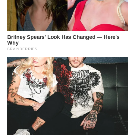
WN
KARAWANG
WN
BEKASI
WN
BOGOR
WN
DEPOK
WN
TAPANULI
UTARA
WN
SAMOSIR