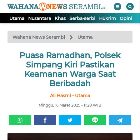
Utama
Nusantara
Khas
Serba-serbi
Hukrim
Opini
P
WAHANA
Tutup
TV
Wahana News Serambi
Utama
UTAMA
Puasa Ramadhan, Polsek
Simpang Kiri Pastikan
NUSANTARA
Keamanan Warga Saat
Beribadah
KHAS
Ali Hasmi - Utama
Minggu, 16 Maret 2025 - 11:28 WIB
SERBA-
SERBI
HUKRIM