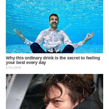
WAHANA
INFRASTRUKTUR
WAHANA
KONSUMEN
WAHANA
LISTRIK
WAHANA
TRAVEL
WAHANA
TV
WAHANANEWS
ID