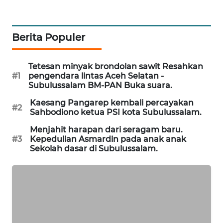
NEWS
KRT
Berita Populer
NEWS
Tetesan minyak brondolan sawit Resahkan
KARING
#1
pengendara lintas Aceh Selatan -
NEWS
Subulussalam BM-PAN Buka suara.
Kaesang Pangarep kembali percayakan
#2
JURNAL
Sahbodiono ketua PSI kota Subulussalam.
MARITIM
Menjahit harapan dari seragam baru.
#3
Kepedulian Asmardin pada anak anak
HUMBANG
Sekolah dasar di Subulussalam.
NEWS
GARONGGANG
NEWS
FISUELRI