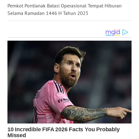
Pemkot Pontianak Batasi Operasional Tempat Hiburan
GORONTALO
Selama Ramadan 1446 H Tahun 2025
WN
SULUT
WN
MALUKU
WN
MALUT
WN
DAIRI
WN
DANAU
TOBA