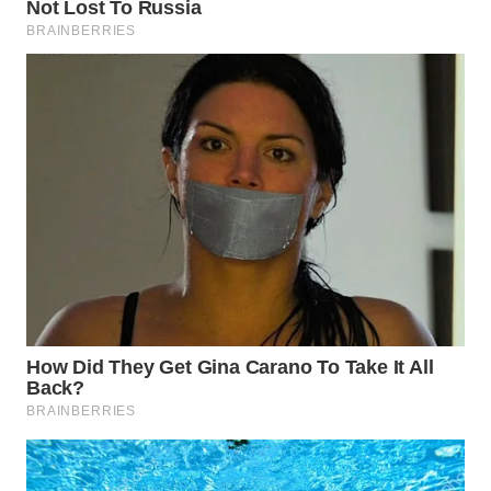
WN
LABUANBAJO
WN
BORNEO
Wahana
Media
Group
WAHANA
NEWS
WAHANA
TANI
WAHANA
ADVOKAT