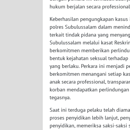
SULTENG
hukum berjalan secara professiona
WN
Keberhasilan pengungkapan kasus i
SULBAR
polres Subulussalam dalam meninda
terkait tindak pidana yang menyan
WN
Subulussalam melalui kasat Reskr
BABEL
berkomitmen memberikan perlindun
bentuk kejahatan seksual terhada
WN
yang berlaku. Perkara ini menjadi p
SUMBAR
berkomitmen menangani setiap kas
anak secara professional, transpar
WN
SUMSEL
korban mendapatkan perlindungan
tegasnya.
WN
BENGKULU
Saat ini terduga pelaku telah diam
proses penyidikan lebih lanjut, pen
WN
penyidikan, memeriksa saksi-saksi