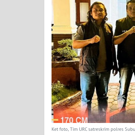
PEDOMAN
MEDIA
SIBER
REDAKSI
KARIR
DISCLAIMER
Wahana
News
Regional
WN
SUMUT
WN
Ket foto, Tim URC satreskrim polres Su
JAKARTA