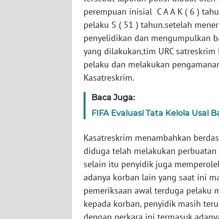
BARAT
perempuan inisial C A A K ( 6 ) ta
pelaku S ( 51 ) tahun.setelah mene
WN
penyelidikan dan mengumpulkan bah
RIAU
yang dilakukan,tim URC satreskrim 
pelaku dan melakukan pengamanan
WN
Kasatreskrim.
SERAMBI
Baca Juga:
WN
FIFA Evaluasi Tata Kelola Usai
JAMBI
Kasatreskrim menambahkan berdasa
WN
SULTRA
diduga telah melakukan perbuatan
selain itu penyidik juga mempero
WN
adanya korban lain yang saat ini m
NTB
pemeriksaan awal terduga pelaku 
kepada korban, penyidik masih ter
WN
dengan perkara ini termasuk adany