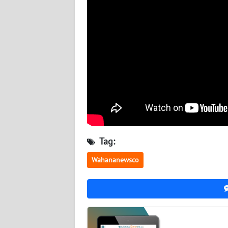
WN
KALTENG
WN
KALTARA
WN
KALSEL
WN
Tag:
KALTIM
Wahananewsco
WN
SULSEL
WN
GORONTALO