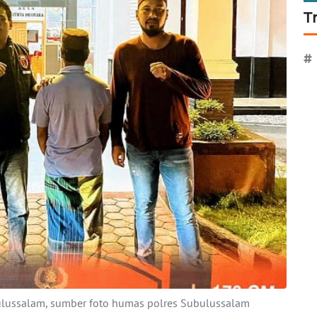
T
#
bulussalam, sumber foto humas polres Subulussalam