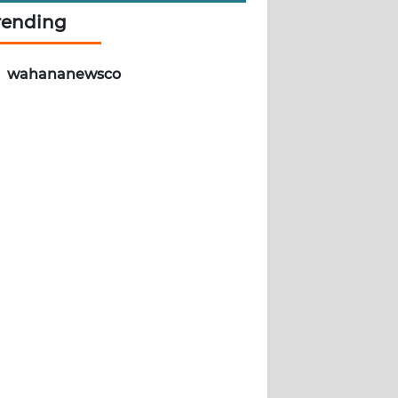
rending
wahananewsco