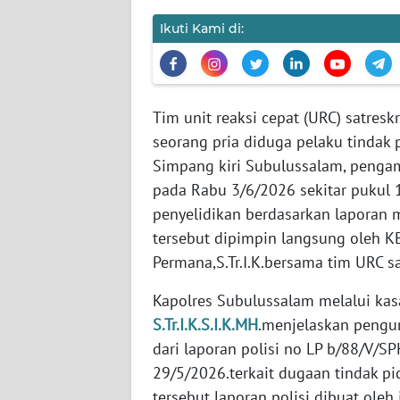
Ikuti Kami di:
WN
JABAR
WN
Tim unit reaksi cepat (URC) satre
BANTEN
seorang pria diduga pelaku tindak
Simpang kiri Subulussalam, penga
WN
pada Rabu 3/6/2026 sekitar pukul 
NTT
penyelidikan berdasarkan laporan m
tersebut dipimpin langsung oleh KB
WN
KEPRI
Permana,S.Tr.I.K.bersama tim URC s
Kapolres Subulussalam melalui kas
WN
S.Tr.I.K.S.I.K.MH
.menjelaskan pengu
PAPUA
dari laporan polisi no LP b/88/V/S
29/5/2026.terkait dugaan tindak p
WN
PAPUA
tersebut laporan polisi dibuat oleh