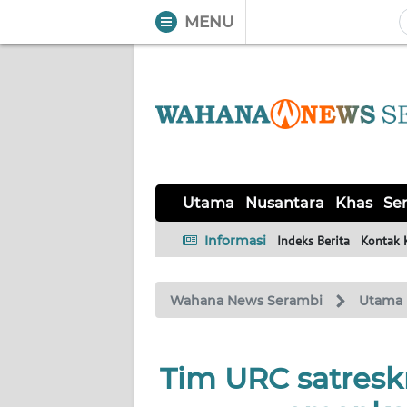
MENU
WAHANA
Tutup
TV
UTAMA
NUSANTARA
Utama
Nusantara
Khas
Ser
KHAS
Informasi
Indeks Berita
Kontak 
SERBA-
Wahana News Serambi
Utama
SERBI
HUKRIM
Tim URC satresk