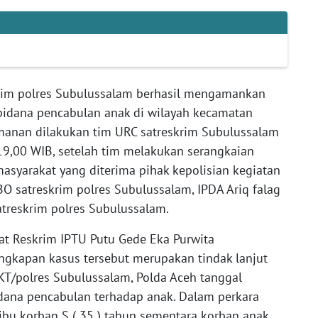
skrim polres Subulussalam berhasil mengamankan
 pidana pencabulan anak di wilayah kecamatan
manan dilakukan tim URC satreskrim Subulussalam
19,00 WIB, setelah tim melakukan serangkaian
asyarakat yang diterima pihak kepolisian kegiatan
O satreskrim polres Subulussalam, IPDA Ariq falag
atreskrim polres Subulussalam.
at Reskrim IPTU Putu Gede Eka Purwita
ngkapan kasus tersebut merupakan tindak lanjut
PKT/polres Subulussalam, Polda Aceh tanggal
idana pencabulan terhadap anak. Dalam perkara
 ibu korban S ( 35 ) tahun sementara korban anak