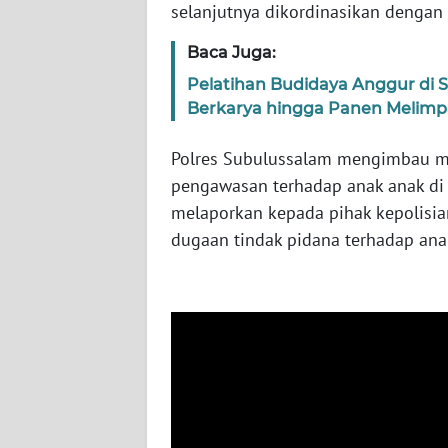
LAMPUNG
selanjutnya dikordinasikan denga
Baca Juga:
WN
JATENG
Pelatihan Budidaya Anggur di
Berkarya hingga Panen Melim
WN
NUSANTARA
Polres Subulussalam mengimbau m
pengawasan terhadap anak anak di
WN
melaporkan kepada pihak kepolisi
JOGJA
dugaan tindak pidana terhadap ana
WN
JATIM
WN
BALI
WN
KALBAR