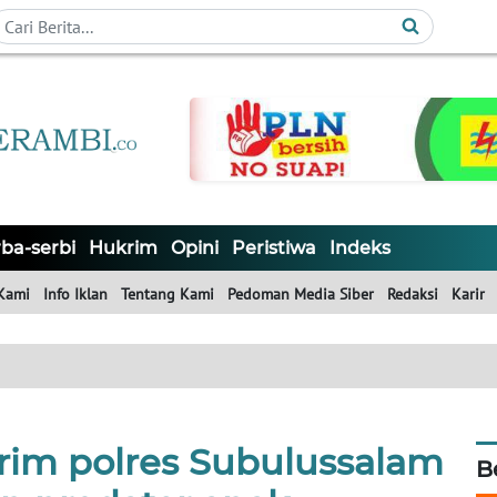
ba-serbi
Hukrim
Opini
Peristiwa
Indeks
Kami
Info Iklan
Tentang Kami
Pedoman Media Siber
Redaksi
Karir
rim polres Subulussalam
B