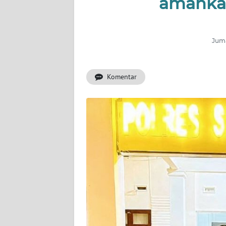
amankan
OPINI
PERISTIWA
Juma
Informasi
Komentar
INDEKS
BERITA
KONTAK
KAMI
INFO
IKLAN
TENTANG
KAMI