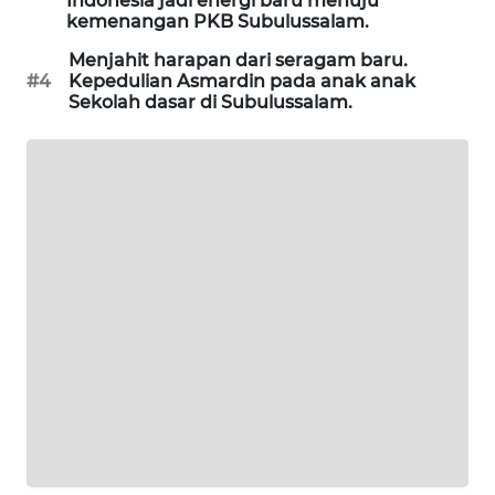
Indonesia jadi energi baru menuju
kemenangan PKB Subulussalam.
LKKI
Menjahit harapan dari seragam baru.
#4
Kepedulian Asmardin pada anak anak
Sekolah dasar di Subulussalam.
KOPEKLIN
PORTAL
KONSUMEN
FORWAMKI
ALPERKLINAS
FORJASIDA
TAMBANG
NEWS