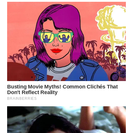
WN
MADURA
WN
SURABAYA
WN
NATUNA
WN
BINTAN
WN
MANDALIKA
WN
LIKUPANG