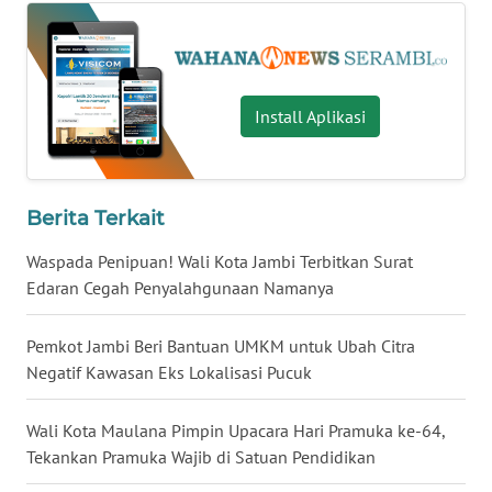
WN
SULTENG
WN
Install Aplikasi
SULBAR
WN
BABEL
Berita Terkait
WN
Waspada Penipuan! Wali Kota Jambi Terbitkan Surat
SUMBAR
Edaran Cegah Penyalahgunaan Namanya
WN
Pemkot Jambi Beri Bantuan UMKM untuk Ubah Citra
SUMSEL
Negatif Kawasan Eks Lokalisasi Pucuk
WN
Wali Kota Maulana Pimpin Upacara Hari Pramuka ke-64,
BENGKULU
Tekankan Pramuka Wajib di Satuan Pendidikan