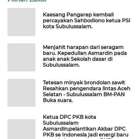
WAHANANEWS
CO ID
Kaesang Pangarep kembali
percayakan Sahbodiono ketua PSI
WAHANANEWS
kota Subulussalam.
NET
Menjahit harapan dari seragam
WAHANA
baru. Kepedulian Asmardin pada
SPORT
anak anak Sekolah dasar di
Subulussalam.
WAHANA
UMKM
Tetesan minyak brondolan sawit
Resahkan pengendara lintas Aceh
WAHANA
Selatan - Subulussalam BM-PAN
Buka suara.
SELEB
Ketua DPC PKB kota
WAHANA
Subulussalam
PERSONA
Asmardin;pelantikan Akbar DPC
PKB se Indonesia jadi energi baru