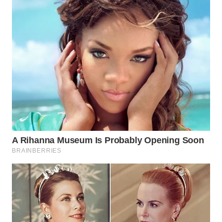
WN
KARAWANG
WN
BEKASI
WN
BOGOR
WN
DEPOK
WN
TAPANULI
UTARA
WN
SAMOSIR