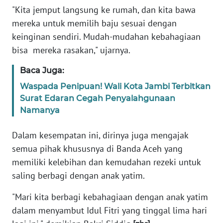
"Kita jemput langsung ke rumah, dan kita bawa
JAKARTA
mereka untuk memilih baju sesuai dengan
keinginan sendiri. Mudah-mudahan kebahagiaan
WN
JABAR
bisa mereka rasakan," ujarnya.
Baca Juga:
WN
BANTEN
Waspada Penipuan! Wali Kota Jambi Terbitkan
Surat Edaran Cegah Penyalahgunaan
WN
Namanya
NTT
Dalam kesempatan ini, dirinya juga mengajak
WN
semua pihak khususnya di Banda Aceh yang
KEPRI
memiliki kelebihan dan kemudahan rezeki untuk
saling berbagi dengan anak yatim.
WN
PAPUA
"Mari kita berbagi kebahagiaan dengan anak yatim
dalam menyambut Idul Fitri yang tinggal lima hari
WN