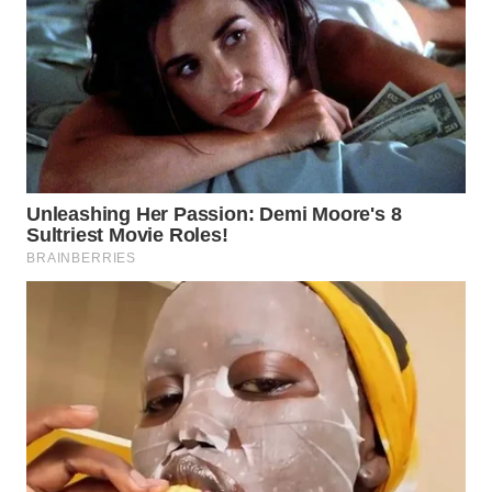
WN
LABUANBAJO
WN
BORNEO
Wahana
Media
Group
WAHANA
NEWS
WAHANA
TANI
WAHANA
ADVOKAT