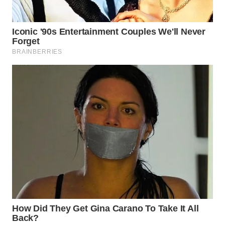
WN
NIAS
WN
LANGKAT
WN
TAPANULI
SELATAN
WN
TANJUNG
LESUNG
WN
KARO
WN