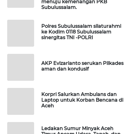
WAHANA
menuju kemenangan PKB
Subulussalam.
OTOMOTIF
WAHANA
Polres Subulussalam silaturahmi
HEALTH
ke Kodim 0118 Subulussalam
sinergitas TNI -POLRI
WAHANA
DESA
WISATA
AKP Evizarianto serukan Pilkades
aman dan kondusif
LAPAK
WAHANA
Korpri Salurkan Ambulans dan
Wahana
Laptop untuk Korban Bencana di
Network
Aceh
KONSUMEN
LISTRIK
Ledakan Sumur Minyak Aceh