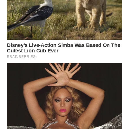
BINJAI
WN
CIREBON
WN
INDRAMAYU
WN
KUNINGAN
WN
MAJALENGKA
WN
SUBANG
WN