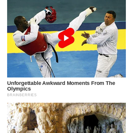
WN
KALBAR
WN
KALTENG
WN
KALTARA
WN
KALSEL
WN
KALTIM
WN
SULSEL
WN