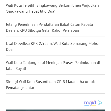
WN
Wali Kota Terpilih Singkawang Berkomitmen Wujudkan
LAMPUNG
'Singkawang Hebat Jilid Dua'
WN
Jelang Penerimaan Pendaftaran Bakal Calon Kepala
JATENG
Daerah, KPU Sibolga Gelar Rakor Persiapan
WN
Usai Diperiksa KPK 2,5 Jam, Wali Kota Semarang Mohon
NUSANTARA
Doa
WN
JOGJA
Wali Kota Tanjungbalai Meninjau Proses Penimbunan di
Jalan Sayuti
WN
JATIM
Sinergi Wali Kota Susanti dan GPIB Maranatha untuk
Pematangsiantar
WN
BALI