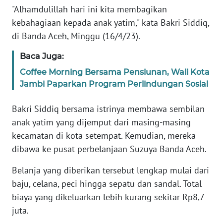
"Alhamdulillah hari ini kita membagikan
PEDOMAN
kebahagiaan kepada anak yatim," kata Bakri Siddiq,
MEDIA
di Banda Aceh, Minggu (16/4/23).
SIBER
Baca Juga:
REDAKSI
Coffee Morning Bersama Pensiunan, Wali Kota
Jambi Paparkan Program Perlindungan Sosial
KARIR
Bakri Siddiq bersama istrinya membawa sembilan
DISCLAIMER
anak yatim yang dijemput dari masing-masing
kecamatan di kota setempat. Kemudian, mereka
Wahana
dibawa ke pusat perbelanjaan Suzuya Banda Aceh.
News
Regional
Belanja yang diberikan tersebut lengkap mulai dari
baju, celana, peci hingga sepatu dan sandal. Total
WN
SUMUT
biaya yang dikeluarkan lebih kurang sekitar Rp8,7
juta.
WN