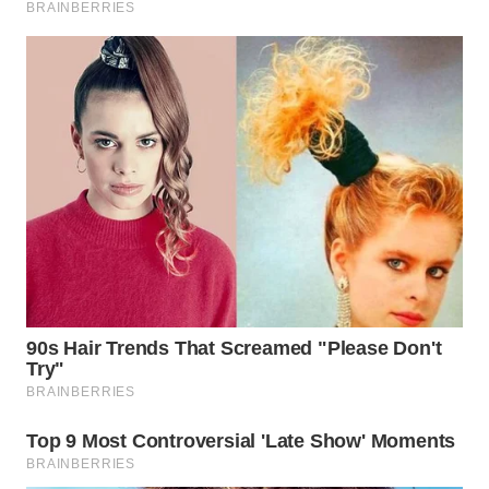
SIMALUNGUN
WN
LABUHANBATU
WN
TAPANULI
TENGAH
WN DELI
SERDANG
WN
TEBING
TINGGI
WN
PAKPAK