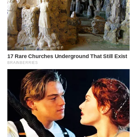
GORONTALO
WN
SULUT
WN
MALUKU
WN
MALUT
WN
DAIRI
WN
DANAU
TOBA