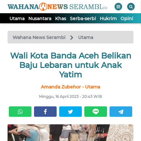
Utama
Nusantara
Khas
Serba-serbi
Hukrim
Opini
P
WAHANA
Tutup
TV
Wahana News Serambi
Utama
UTAMA
Wali Kota Banda Aceh Belikan
Baju Lebaran untuk Anak
NUSANTARA
Yatim
Amanda Zubehor - Utama
KHAS
Minggu, 16 April 2023 - 20:43 WIB
SERBA-
SERBI
HUKRIM