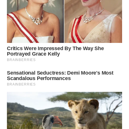
WN
PADANG
LAWAS
WN
SUMEDANG
WN
CIANJUR
WN
KEPULAUAN
SERIBU
WN
TANGERANG
WN