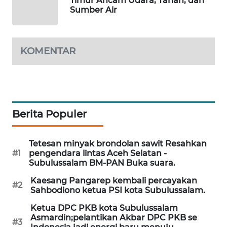
Timur Ancam Udara, Tanah, dan
MASYARAKAT
Sumber Air
KELISTRIKAN
WALINKI
KOMENTAR
ID
MAWAKA
ID
Berita Populer
MARTABAT
NET
Tetesan minyak brondolan sawit Resahkan
#1
pengendara lintas Aceh Selatan -
PLN
Subulussalam BM-PAN Buka suara.
WATCH
Kaesang Pangarep kembali percayakan
#2
Sahbodiono ketua PSI kota Subulussalam.
MKLI
Ketua DPC PKB kota Subulussalam
Asmardin;pelantikan Akbar DPC PKB se
#3
LPKKI