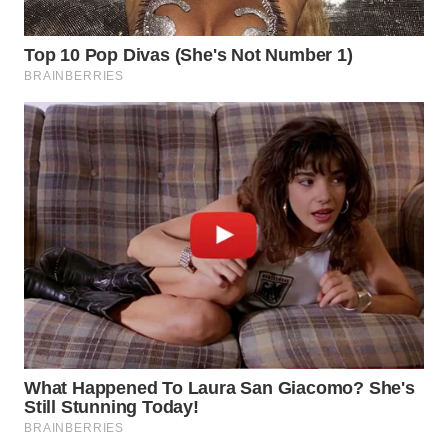
SUKABUMI
WN
PURWAKARTA
WN
PRIANGAN
TIMUR
WN
SEMARANG
WN
SOLO
WN
BOROBUDUR