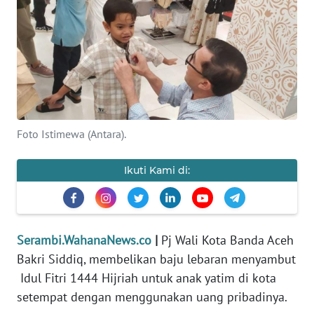
OPINI
PERISTIWA
Informasi
INDEKS
Foto Istimewa (Antara).
BERITA
Ikuti Kami di:
KONTAK
KAMI
INFO
Serambi.WahanaNews.co
|
Pj Wali Kota Banda Aceh
IKLAN
Bakri Siddiq, membelikan baju lebaran menyambut
Idul Fitri 1444 Hijriah untuk anak yatim di kota
TENTANG
setempat dengan menggunakan uang pribadinya.
KAMI