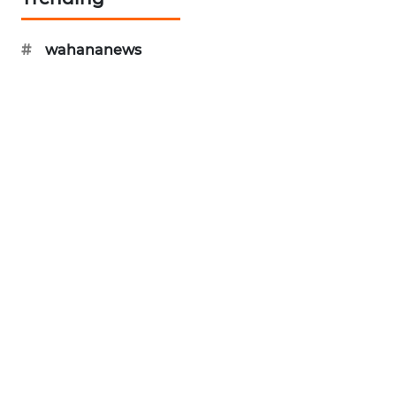
NEWS
#
wahananews
KRT
NEWS
KARING
NEWS
JURNAL
MARITIM
HUMBANG
NEWS
GARONGGANG
NEWS
FISUELRI