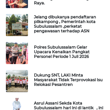
Raya.
MASYARAKAT
KELISTRIKAN
Jelang dibukanya pendaftaran
pilkampong , Pemerintah kota
WALINKI
Subulussalam ,perketat
ID
pengawasan terhadap ASN
MAWAKA
ID
Polres Subulussalam Gelar
Upacara Kenaikan Pangkat
Personel Periode 1 Juli 2026
MARTABAT
NET
Dukung SNT, LAKI Minta
PLN
Masyarakat Tidak Terprovokasi Isu
WATCH
Relokasi Pesantren
MKLI
Asrul Assani Sekda Kota
LPKKI
Subulussalam hari ini di lantik , ini