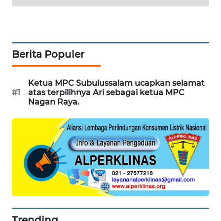
SITUNGIR
NEWS
SIDIKALANG
NEWS
Berita Populer
SIBARAGAS
Ketua MPC Subulussalam ucapkan selamat
NEWS
#1
atas terpilihnya Ari sebagai ketua MPC
Nagan Raya.
METRO
SIANTAR
NEWS
METRO
MEDAN
NEWS
METRO
JAKARTA
Trending