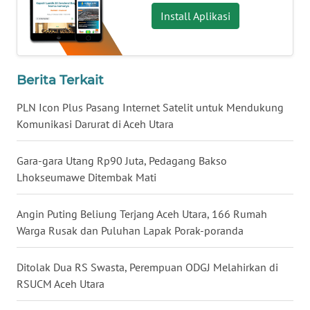
WN
Install Aplikasi
KALBAR
WN
KALTENG
Berita Terkait
WN
PLN Icon Plus Pasang Internet Satelit untuk Mendukung
KALTARA
Komunikasi Darurat di Aceh Utara
WN
Gara-gara Utang Rp90 Juta, Pedagang Bakso
KALSEL
Lhokseumawe Ditembak Mati
WN
Angin Puting Beliung Terjang Aceh Utara, 166 Rumah
KALTIM
Warga Rusak dan Puluhan Lapak Porak-poranda
WN
Ditolak Dua RS Swasta, Perempuan ODGJ Melahirkan di
SULSEL
RSUCM Aceh Utara
WN