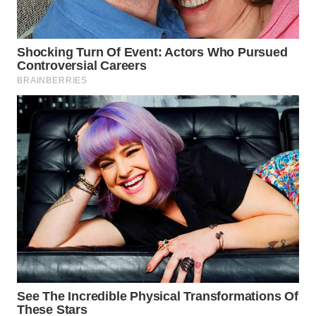
WN
MADURA
WN
SURABAYA
WN
NATUNA
WN
BINTAN
WN
MANDALIKA
WN
LIKUPANG