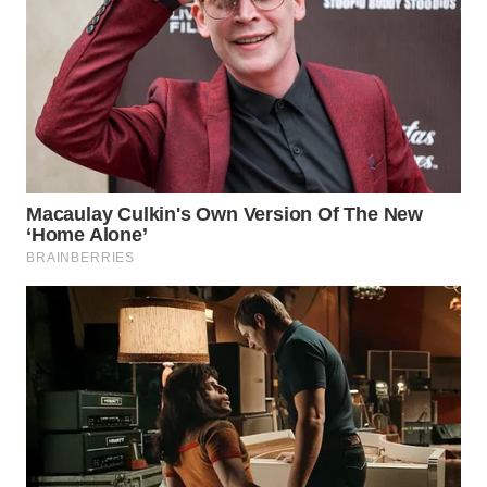
WN
NIAS
WN
LANGKAT
WN
TAPANULI
SELATAN
WN
TANJUNG
LESUNG
WN
KARO
WN