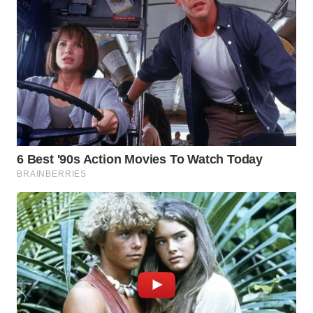
WAHANA
INFRASTRUKTUR
WAHANA
KONSUMEN
WAHANA
LISTRIK
WAHANA
TRAVEL
WAHANA
TV
WAHANANEWS
ID