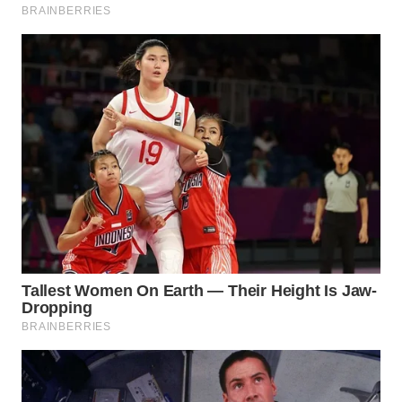
WN
LABUANBAJO
WN
BORNEO
Wahana
Media
Group
WAHANA
NEWS
WAHANA
TANI
WAHANA
ADVOKAT