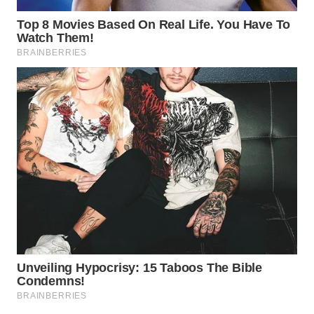
WN
PADANG
LAWAS
WN
SUMEDANG
WN
CIANJUR
WN
KEPULAUAN
SERIBU
WN
TANGERANG
WN