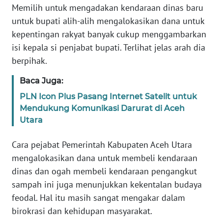
Memilih untuk mengadakan kendaraan dinas baru
PAPUA
BARAT
untuk bupati alih-alih mengalokasikan dana untuk
kepentingan rakyat banyak cukup menggambarkan
WN
isi kepala si penjabat bupati. Terlihat jelas arah dia
RIAU
berpihak.
WN
Baca Juga:
SERAMBI
PLN Icon Plus Pasang Internet Satelit untuk
Mendukung Komunikasi Darurat di Aceh
WN
Utara
JAMBI
Cara pejabat Pemerintah Kabupaten Aceh Utara
WN
mengalokasikan dana untuk membeli kendaraan
SULTRA
dinas dan ogah membeli kendaraan pengangkut
sampah ini juga menunjukkan kekentalan budaya
WN
feodal. Hal itu masih sangat mengakar dalam
NTB
birokrasi dan kehidupan masyarakat.