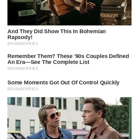
SIMALUNGUN
WN
LABUHANBATU
WN
TAPANULI
TENGAH
WN DELI
SERDANG
WN
TEBING
TINGGI
WN
PAKPAK