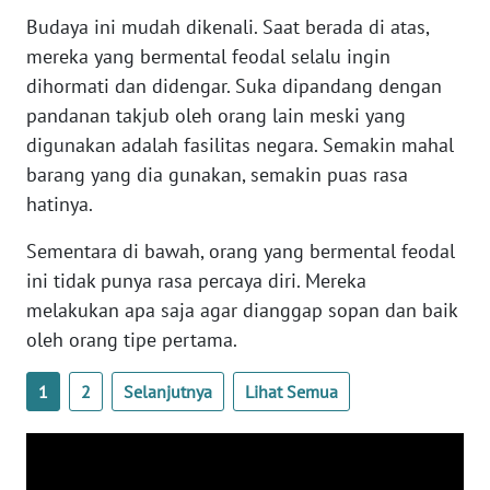
WN
Budaya ini mudah dikenali. Saat berada di atas,
SULTENG
mereka yang bermental feodal selalu ingin
dihormati dan didengar. Suka dipandang dengan
WN
pandanan takjub oleh orang lain meski yang
SULBAR
digunakan adalah fasilitas negara. Semakin mahal
barang yang dia gunakan, semakin puas rasa
WN
BABEL
hatinya.
Sementara di bawah, orang yang bermental feodal
WN
SUMBAR
ini tidak punya rasa percaya diri. Mereka
melakukan apa saja agar dianggap sopan dan baik
WN
oleh orang tipe pertama.
SUMSEL
1
2
Selanjutnya
Lihat Semua
WN
BENGKULU