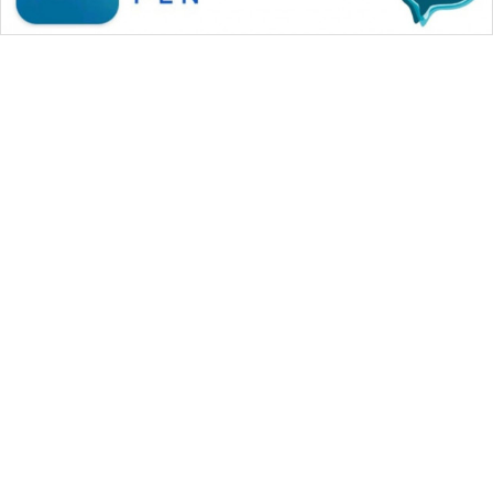
WAHANA MEDIA GROUP
|
|
|
WAHANA NEWS co
WAHANA TANI
WAHANA ADVOKAT
|
|
WAHANA INFRASTRUKTUR
WAHANA KONSUMEN
|
|
|
WAHANA LISTRIK
WAHANA TRAVEL
WAHANA TV
|
|
|
WAHANANEWS id
WAHANANEWS CO ID
WAHANANEWS NET
|
|
|
WAHANA SPORT ID
Wahana UMKM
Wahana Seleb
|
|
|
Wahana Persona
Wahana Otomotif
Wahana Health
|
Wahana Desa Wisata
Lapak Wahana