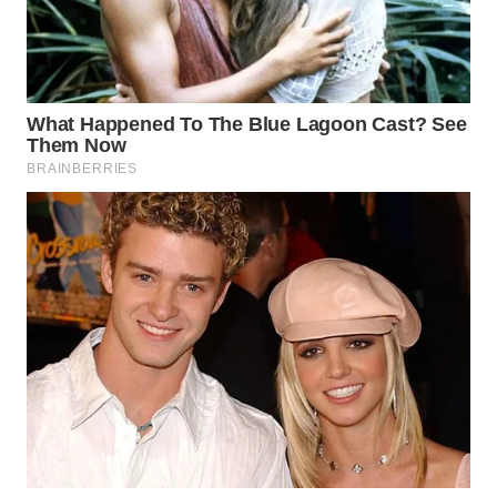
WAHANANEWS
CO ID
WAHANANEWS
NET
WAHANA
SPORT
WAHANA
UMKM
WAHANA
SELEB
WAHANA
PERSONA