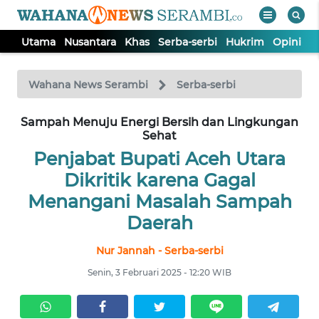
Utama
Nusantara
Khas
Serba-serbi
Hukrim
Opini
P
WAHANA
Tutup
TV
Wahana News Serambi
Serba-serbi
UTAMA
Sampah Menuju Energi Bersih dan Lingkungan
Sehat
Penjabat Bupati Aceh Utara
NUSANTARA
Dikritik karena Gagal
Menangani Masalah Sampah
KHAS
Daerah
SERBA-
Nur Jannah - Serba-serbi
SERBI
Senin, 3 Februari 2025 - 12:20 WIB
HUKRIM