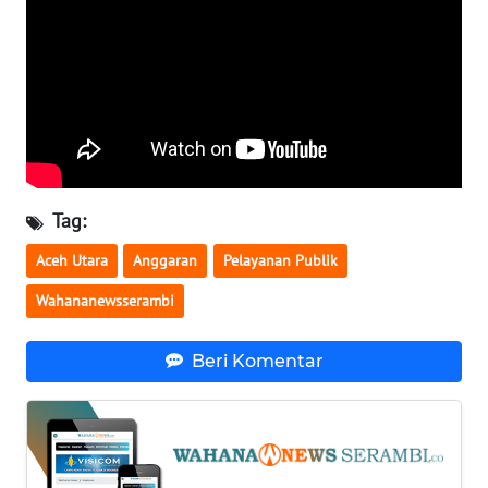
WN
LAMPUNG
WN
JATENG
WN
NUSANTARA
Tag:
WN
Aceh Utara
Anggaran
Pelayanan Publik
JOGJA
Wahananewsserambi
WN
JATIM
Beri Komentar
WN
BALI