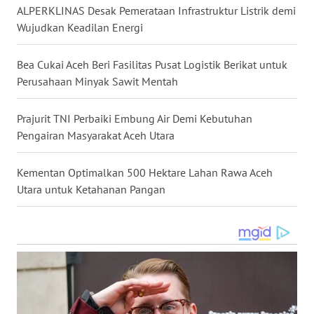
ALPERKLINAS Desak Pemerataan Infrastruktur Listrik demi
GORONTALO
Wujudkan Keadilan Energi
WN
Bea Cukai Aceh Beri Fasilitas Pusat Logistik Berikat untuk
SULUT
Perusahaan Minyak Sawit Mentah
WN
MALUKU
Prajurit TNI Perbaiki Embung Air Demi Kebutuhan
Pengairan Masyarakat Aceh Utara
WN
MALUT
Kementan Optimalkan 500 Hektare Lahan Rawa Aceh
Utara untuk Ketahanan Pangan
WN
DAIRI
WN
DANAU
TOBA