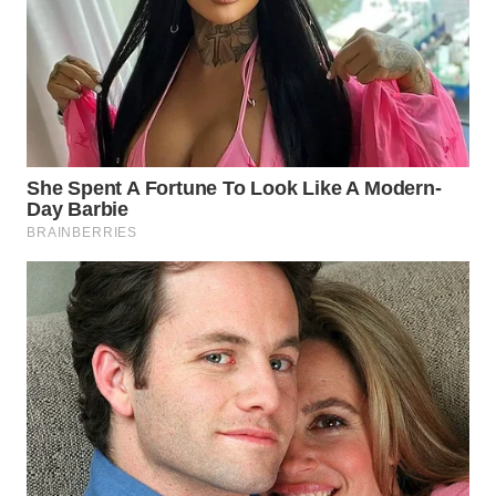
SUKABUMI
WN
PURWAKARTA
WN
PRIANGAN
TIMUR
WN
SEMARANG
WN
SOLO
WN
BOROBUDUR