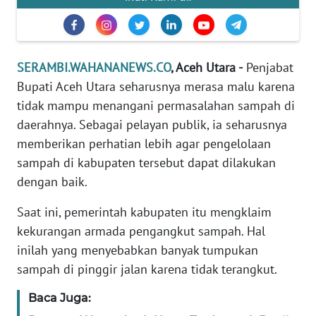
PEDOMAN
MEDIA
SIBER
SERAMBI.WAHANANEWS.CO
, Aceh Utara -
Penjabat
Bupati Aceh Utara seharusnya merasa malu karena
REDAKSI
tidak mampu menangani permasalahan sampah di
daerahnya. Sebagai pelayan publik, ia seharusnya
KARIR
memberikan perhatian lebih agar pengelolaan
sampah di kabupaten tersebut dapat dilakukan
DISCLAIMER
dengan baik.
Wahana
Saat ini, pemerintah kabupaten itu mengklaim
News
Regional
kekurangan armada pengangkut sampah. Hal
inilah yang menyebabkan banyak tumpukan
WN
sampah di pinggir jalan karena tidak terangkut.
SUMUT
Baca Juga:
WN