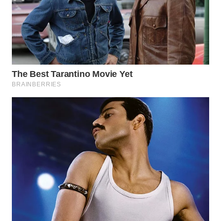
WN
KARAWANG
WN
BEKASI
WN
BOGOR
WN
DEPOK
WN
TAPANULI
UTARA
WN
SAMOSIR