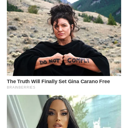
BINJAI
WN
CIREBON
WN
INDRAMAYU
WN
KUNINGAN
WN
MAJALENGKA
WN
SUBANG
WN