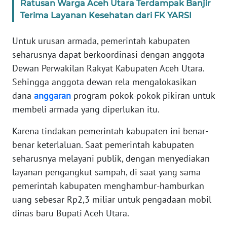
Ratusan Warga Aceh Utara Terdampak Banjir
JAKARTA
Terima Layanan Kesehatan dari FK YARSI
WN
Untuk urusan armada, pemerintah kabupaten
JABAR
seharusnya dapat berkoordinasi dengan anggota
Dewan Perwakilan Rakyat Kabupaten Aceh Utara.
WN
Sehingga anggota dewan rela mengalokasikan
BANTEN
dana
anggaran
program pokok-pokok pikiran untuk
membeli armada yang diperlukan itu.
WN
NTT
Karena tindakan pemerintah kabupaten ini benar-
benar keterlaluan. Saat pemerintah kabupaten
WN
seharusnya melayani publik, dengan menyediakan
KEPRI
layanan pengangkut sampah, di saat yang sama
pemerintah kabupaten menghambur-hamburkan
WN
PAPUA
uang sebesar Rp2,3 miliar untuk pengadaan mobil
dinas baru Bupati Aceh Utara.
WN