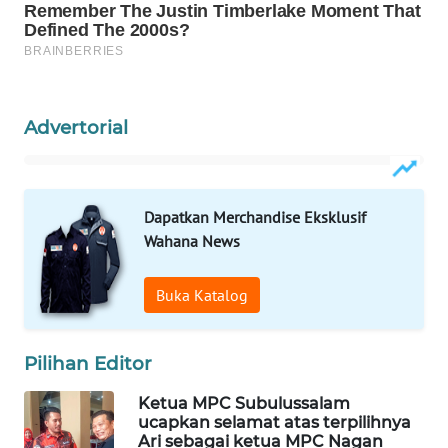
WAHANA
OTOMOTIF
WAHANA
HEALTH
Advertorial
WAHANA
DESA
WISATA
Dapatkan Merchandise Eksklusif
Wahana News
LAPAK
WAHANA
Buka Katalog
Wahana
Network
Pilihan Editor
KONSUMEN
Ketua MPC Subulussalam
LISTRIK
ucapkan selamat atas terpilihnya
Ari sebagai ketua MPC Nagan