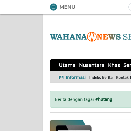
MENU
WAHANA
Tutup
TV
UTAMA
NUSANTARA
Utama
Nusantara
Khas
Ser
KHAS
Informasi
Indeks Berita
Kontak 
SERBA-
SERBI
Berita dengan tagar
#hutang
HUKRIM