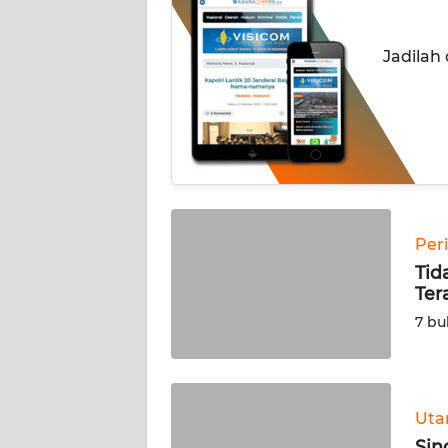
OPINI
Jadilah
PERISTIWA
Informasi
INDEKS
BERITA
KONTAK
Per
KAMI
Tid
Ter
INFO
7 bu
IKLAN
TENTANG
KAMI
Ut
Sin