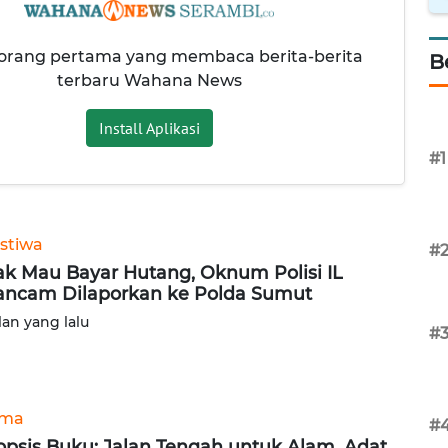
 orang pertama yang membaca berita-berita
B
terbaru Wahana News
Install Aplikasi
#1
istiwa
#
ak Mau Bayar Hutang, Oknum Polisi IL
ancam Dilaporkan ke Polda Sumut
lan yang lalu
#
ama
#
opsis Buku: Jalan Tengah untuk Alam, Adat