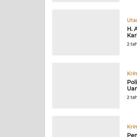
SULTENG
WN
Ut
SULBAR
H. 
Kar
WN
2 ta
BABEL
WN
SUMBAR
Kri
Pol
WN
Uan
SUMSEL
2 ta
WN
BENGKULU
Kri
WN
Pem