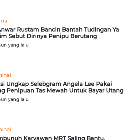
ama
Anwar Rustam Bancin Bantah Tudingan Ya
im Sebut Dirinya Penipu Berutang
hun yang lalu
minal
isi Ungkap Selebgram Angela Lee Pakai
g Penipuan Tas Mewah Untuk Bayar Utang
hun yang lalu
minal
bunuh Karyawan MRT Saling Bantu,