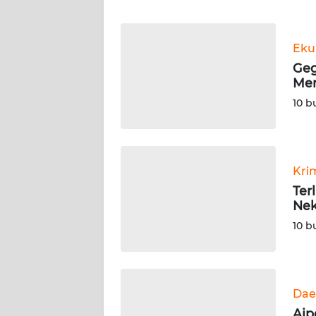
WN
JABAR
Eku
Geg
Men
WN
BANTEN
10 b
WN
NTT
Kri
WN
Ter
KEPRI
Nek
10 b
WN
PAPUA
WN
Dae
PAPUA
Aip