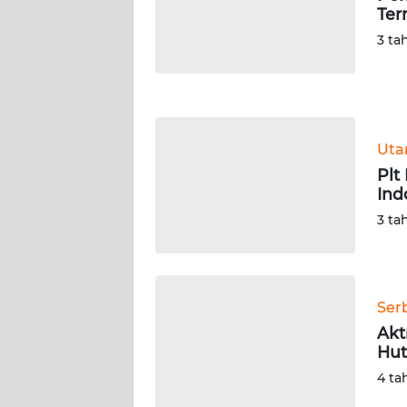
LAMPUNG
Ter
3 ta
WN
JATENG
WN
NUSANTARA
Ut
Plt
WN
Ind
JOGJA
3 ta
WN
JATIM
Ser
WN
Akt
BALI
Hu
4 ta
WN
KALBAR