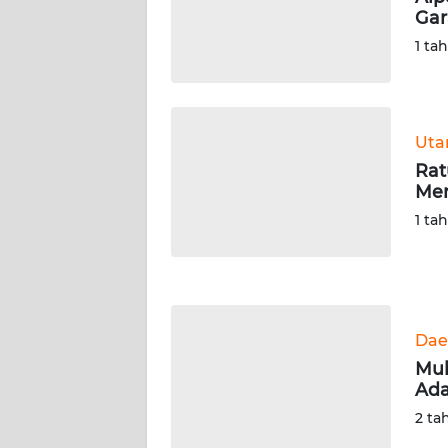
BARAT
Gar
1 ta
WN
RIAU
WN
Ut
SERAMBI
Rat
Men
WN
1 ta
JAMBI
WN
SULTRA
Dae
WN
Muh
NTB
Ada
2 ta
WN