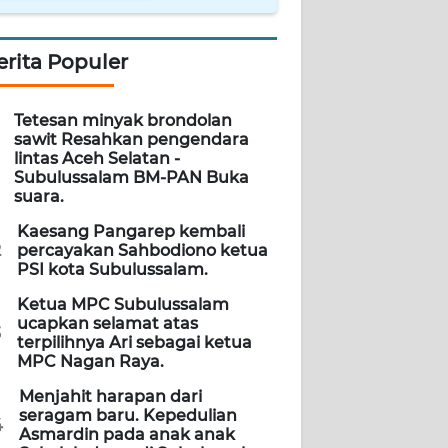
erita Populer
Tetesan minyak brondolan
sawit Resahkan pengendara
lintas Aceh Selatan -
Subulussalam BM-PAN Buka
suara.
Kaesang Pangarep kembali
2
percayakan Sahbodiono ketua
PSI kota Subulussalam.
Ketua MPC Subulussalam
ucapkan selamat atas
3
terpilihnya Ari sebagai ketua
MPC Nagan Raya.
Menjahit harapan dari
seragam baru. Kepedulian
4
Asmardin pada anak anak