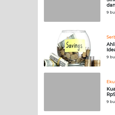
PEDOMAN
dan
MEDIA
SIBER
9 bu
REDAKSI
Ser
KARIR
Ahl
Ide
DISCLAIMER
9 bu
Wahana
News
Regional
Eku
Kua
WN
Rp9
SUMUT
9 bu
WN
JAKARTA