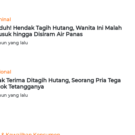
minal
uh! Hendak Tagih Hutang, Wanita Ini Malah
usuk hingga Disiram Air Panas
hun yang lalu
ional
ak Terima Ditagih Hutang, Seorang Pria Tega
ok Tetangganya
hun yang lalu
 & Kewajiban Konsumen