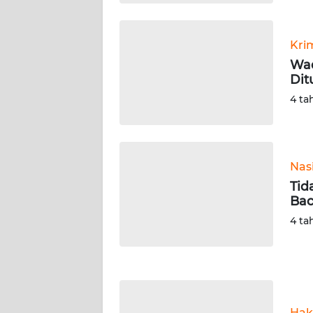
WN
Kri
KALTENG
Wad
Dit
WN
4 ta
KALTARA
WN
KALSEL
Nas
Tid
WN
Bac
KALTIM
4 ta
WN
SULSEL
WN
GORONTALO
Hak