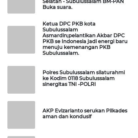
Selatan - Subulussalam BM-PAN
Buka suara.
LKKI
Ketua DPC PKB kota
Subulussalam
KOPEKLIN
Asmardin;pelantikan Akbar DPC
PKB se Indonesia jadi energi baru
PORTAL
menuju kemenangan PKB
KONSUMEN
Subulussalam.
FORWAMKI
Polres Subulussalam silaturahmi
ke Kodim 0118 Subulussalam
sinergitas TNI -POLRI
ALPERKLINAS
FORJASIDA
AKP Evizarianto serukan Pilkades
aman dan kondusif
TAMBANG
NEWS