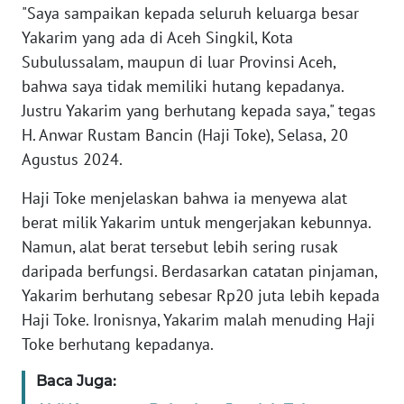
"Saya sampaikan kepada seluruh keluarga besar
JAKARTA
Yakarim yang ada di Aceh Singkil, Kota
Subulussalam, maupun di luar Provinsi Aceh,
WN
bahwa saya tidak memiliki hutang kepadanya.
JABAR
Justru Yakarim yang berhutang kepada saya," tegas
WN
H. Anwar Rustam Bancin (Haji Toke), Selasa, 20
BANTEN
Agustus 2024.
Haji Toke menjelaskan bahwa ia menyewa alat
WN
NTT
berat milik Yakarim untuk mengerjakan kebunnya.
Namun, alat berat tersebut lebih sering rusak
WN
daripada berfungsi. Berdasarkan catatan pinjaman,
KEPRI
Yakarim berhutang sebesar Rp20 juta lebih kepada
Haji Toke. Ironisnya, Yakarim malah menuding Haji
WN
Toke berhutang kepadanya.
PAPUA
Baca Juga:
WN