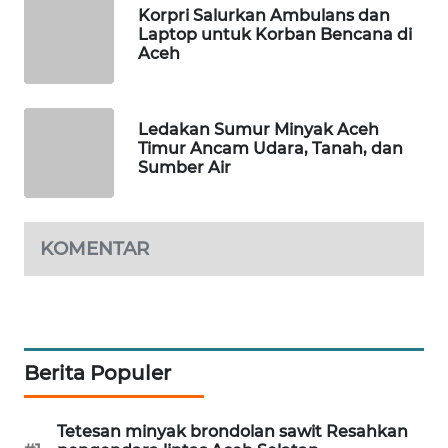
SITUNGIR
Korpri Salurkan Ambulans dan
NEWS
Laptop untuk Korban Bencana di
Aceh
SIDIKALANG
NEWS
Ledakan Sumur Minyak Aceh
Timur Ancam Udara, Tanah, dan
SIBARAGAS
Sumber Air
NEWS
METRO
KOMENTAR
SIANTAR
NEWS
METRO
MEDAN
NEWS
Berita Populer
METRO
Tetesan minyak brondolan sawit Resahkan
JAKARTA