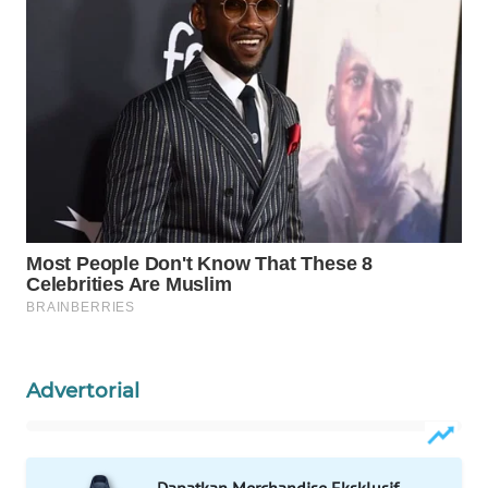
WAHANA
OTOMOTIF
WAHANA
HEALTH
WAHANA
DESA
WISATA
LAPAK
WAHANA
Wahana
Network
Advertorial
KONSUMEN
LISTRIK
Dapatkan Merchandise Eksklusif