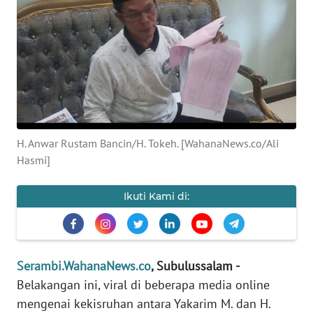
OPINI
PERISTIWA
Informasi
INDEKS
BERITA
H. Anwar Rustam Bancin/H. Tokeh. [WahanaNews.co/Ali
Hasmi]
KONTAK
KAMI
Ikuti Kami di:
INFO
IKLAN
Serambi.WahanaNews.co
, Subulussalam -
TENTANG
Belakangan ini, viral di beberapa media online
KAMI
mengenai kekisruhan antara Yakarim M. dan H.