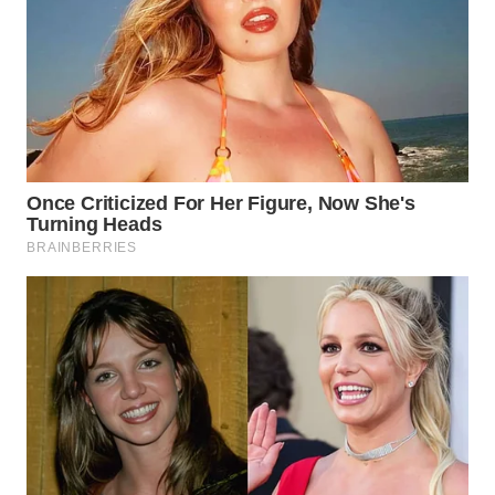
WN
LABUANBAJO
WN
BORNEO
Wahana
Media
Group
WAHANA
NEWS
WAHANA
TANI
WAHANA
ADVOKAT