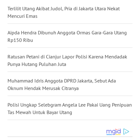
WN
KALBAR
Terlilit Utang Akibat Judol, Pria di Jakarta Utara Nekat
Mencuri Emas
WN
KALTENG
Aipda Hendra Dibunuh Anggota Ormas Gara-Gara Utang
Rp150 Ribu
WN
KALTARA
Ratusan Petani di Cianjur Lapor Polisi Karena Mendadak
Punya Hutang Puluhan Juta
WN
KALSEL
Muhammad Idris Anggota DPRD Jakarta, Sebut Ada
Oknum Hendak Merusak Citranya
WN
KALTIM
Polisi Ungkap Selebgram Angela Lee Pakai Uang Penipuan
Tas Mewah Untuk Bayar Utang
WN
SULSEL
WN