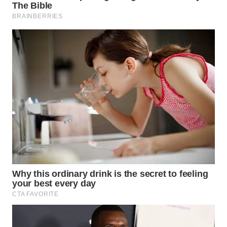
WAHANANEWS
CO ID
WAHANANEWS
NET
WAHANA
SPORT
WAHANA
UMKM
WAHANA
SELEB
WAHANA
PERSONA