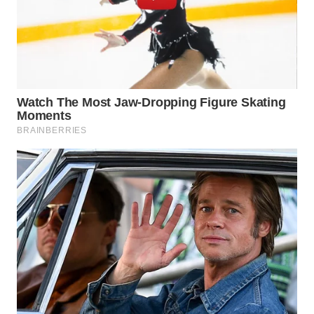
BINJAI
WN
CIREBON
WN
INDRAMAYU
WN
KUNINGAN
WN
MAJALENGKA
WN
SUBANG
WN