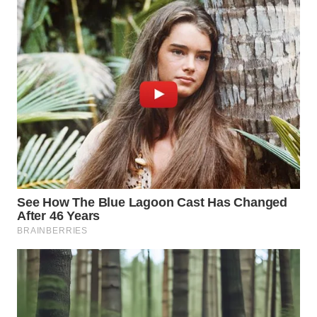
GORONTALO
WN
SULUT
WN
MALUKU
WN
MALUT
WN
DAIRI
WN
DANAU
TOBA