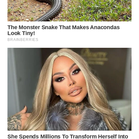
SIMALUNGUN
WN
LABUHANBATU
WN
TAPANULI
TENGAH
WN DELI
SERDANG
WN
TEBING
TINGGI
WN
PAKPAK