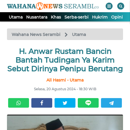
Utama
Nusantara
Khas
Serba-serbi
Hukrim
Opini
P
WAHANA
Tutup
TV
Wahana News Serambi
Utama
UTAMA
H. Anwar Rustam Bancin
Bantah Tudingan Ya Karim
NUSANTARA
Sebut Dirinya Penipu Berutang
Ali Hasmi - Utama
KHAS
Selasa, 20 Agustus 2024 - 18:30 WIB
SERBA-
SERBI
HUKRIM