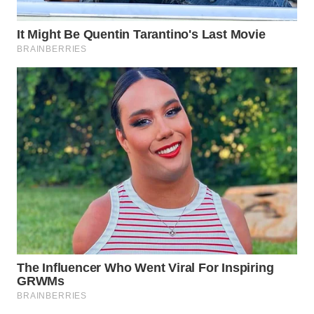
SUKABUMI
WN
PURWAKARTA
WN
PRIANGAN
TIMUR
WN
SEMARANG
WN
SOLO
WN
BOROBUDUR