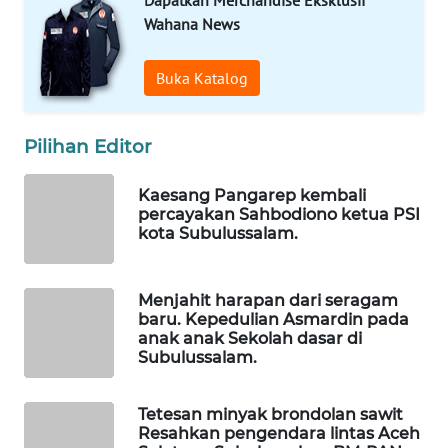
MASYARAKAT
Wahana News
KELISTRIKAN
Buka Katalog
WALINKI
ID
Pilihan Editor
MAWAKA
ID
Kaesang Pangarep kembali
percayakan Sahbodiono ketua PSI
kota Subulussalam.
MARTABAT
NET
Menjahit harapan dari seragam
PLN
baru. Kepedulian Asmardin pada
WATCH
anak anak Sekolah dasar di
Subulussalam.
MKLI
Tetesan minyak brondolan sawit
Resahkan pengendara lintas Aceh
LPKKI