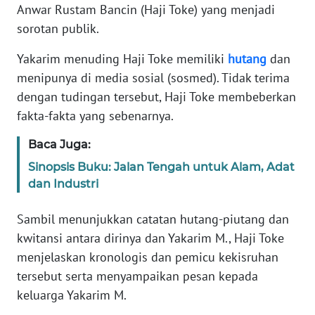
Anwar Rustam Bancin (Haji Toke) yang menjadi
PEDOMAN
sorotan publik.
MEDIA
SIBER
Yakarim menuding Haji Toke memiliki
hutang
dan
menipunya di media sosial (sosmed). Tidak terima
REDAKSI
dengan tudingan tersebut, Haji Toke membeberkan
fakta-fakta yang sebenarnya.
KARIR
Baca Juga:
DISCLAIMER
Sinopsis Buku: Jalan Tengah untuk Alam, Adat
dan Industri
Wahana
News
Sambil menunjukkan catatan hutang-piutang dan
Regional
kwitansi antara dirinya dan Yakarim M., Haji Toke
menjelaskan kronologis dan pemicu kekisruhan
WN
tersebut serta menyampaikan pesan kepada
SUMUT
keluarga Yakarim M.
WN