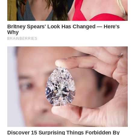
WAHANA
INFRASTRUKTUR
WAHANA
KONSUMEN
WAHANA
LISTRIK
WAHANA
TRAVEL
WAHANA
TV
WAHANANEWS
ID