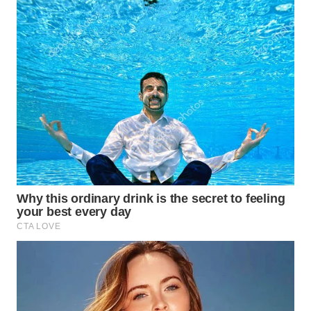
WN
MADURA
WN
SURABAYA
WN
NATUNA
WN
BINTAN
WN
MANDALIKA
WN
LIKUPANG