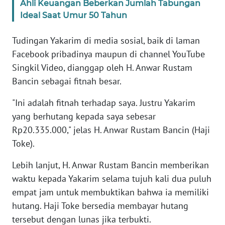
Ahli Keuangan Beberkan Jumlah Tabungan
PAPUA
Ideal Saat Umur 50 Tahun
BARAT
Tudingan Yakarim di media sosial, baik di laman
WN
Facebook pribadinya maupun di channel YouTube
RIAU
Singkil Video, dianggap oleh H. Anwar Rustam
Bancin sebagai fitnah besar.
WN
SERAMBI
"Ini adalah fitnah terhadap saya. Justru Yakarim
yang berhutang kepada saya sebesar
WN
Rp20.335.000," jelas H. Anwar Rustam Bancin (Haji
JAMBI
Toke).
WN
Lebih lanjut, H. Anwar Rustam Bancin memberikan
SULTRA
waktu kepada Yakarim selama tujuh kali dua puluh
empat jam untuk membuktikan bahwa ia memiliki
WN
NTB
hutang. Haji Toke bersedia membayar hutang
tersebut dengan lunas jika terbukti.