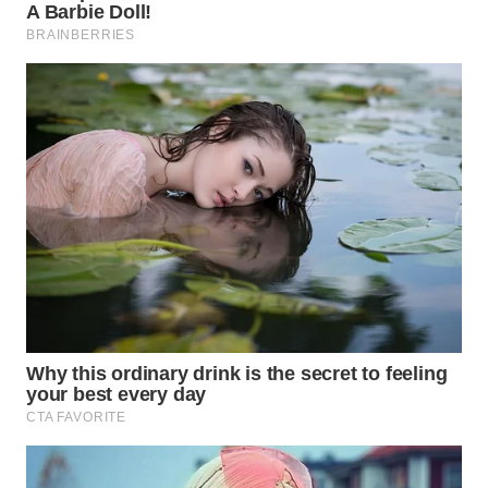
WN
KARAWANG
WN
BEKASI
WN
BOGOR
WN
DEPOK
WN
TAPANULI
UTARA
WN
SAMOSIR