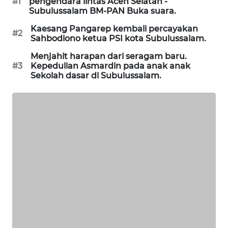
#1
pengendara lintas Aceh Selatan -
NEWS
Subulussalam BM-PAN Buka suara.
Kaesang Pangarep kembali percayakan
#2
KRT
Sahbodiono ketua PSI kota Subulussalam.
NEWS
Menjahit harapan dari seragam baru.
#3
Kepedulian Asmardin pada anak anak
KARING
Sekolah dasar di Subulussalam.
NEWS
JURNAL
MARITIM
HUMBANG
NEWS
GARONGGANG
NEWS
FISUELRI