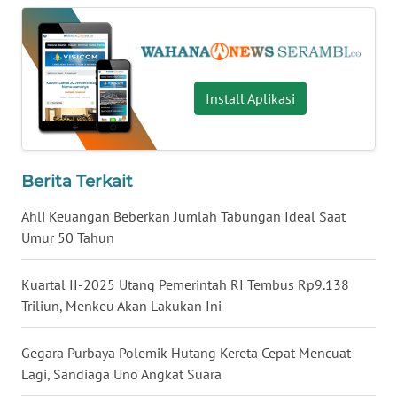
WN
LAMPUNG
WN
JATENG
Install Aplikasi
WN
NUSANTARA
Berita Terkait
WN
Ahli Keuangan Beberkan Jumlah Tabungan Ideal Saat
JOGJA
Umur 50 Tahun
WN
Kuartal II-2025 Utang Pemerintah RI Tembus Rp9.138
JATIM
Triliun, Menkeu Akan Lakukan Ini
WN
Gegara Purbaya Polemik Hutang Kereta Cepat Mencuat
BALI
Lagi, Sandiaga Uno Angkat Suara