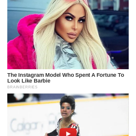
WN
PADANG
LAWAS
WN
SUMEDANG
WN
CIANJUR
WN
KEPULAUAN
SERIBU
WN
TANGERANG
WN