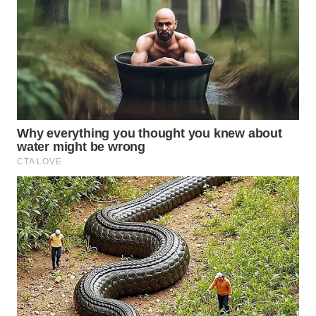
WN
NIAS
WN
LANGKAT
WN
TAPANULI
SELATAN
WN
TANJUNG
LESUNG
WN
KARO
WN