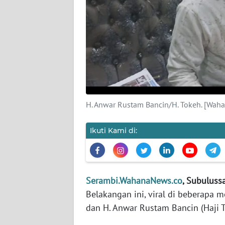
PEDOMAN
MEDIA
SIBER
REDAKSI
KARIR
DISCLAIMER
H. Anwar Rustam Bancin/H. Tokeh. [Wah
Wahana
Ikuti Kami di:
News
Regional
WN
Serambi.WahanaNews.co
, Subuluss
SUMUT
Belakangan ini, viral di beberapa 
dan H. Anwar Rustam Bancin (Haji 
WN
JAKARTA