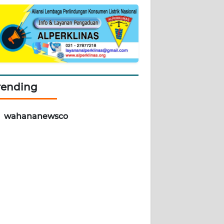
rending
wahananewsco