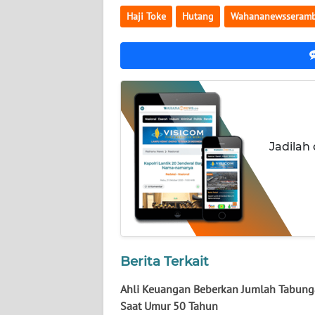
LAMPUNG
Haji Toke
Hutang
Wahananewsseramb
WN
JATENG
WN
NUSANTARA
WN
Jadilah
JOGJA
WN
JATIM
WN
Berita Terkait
BALI
Ahli Keuangan Beberkan Jumlah Tabung
WN
Saat Umur 50 Tahun
KALBAR