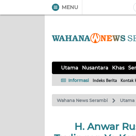
MENU
WAHANA
Tutup
TV
UTAMA
NUSANTARA
Utama
Nusantara
Khas
Ser
KHAS
Informasi
Indeks Berita
Kontak 
SERBA-
Wahana News Serambi
Utama
SERBI
HUKRIM
H. Anwar Ru