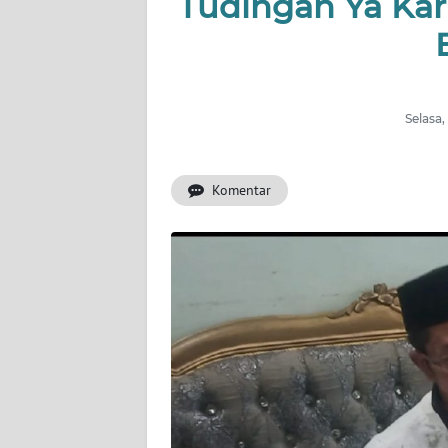
Tudingan Ya Kar
OPINI
PERISTIWA
Informasi
Selasa,
INDEKS
BERITA
Komentar
KONTAK
KAMI
INFO
IKLAN
TENTANG
KAMI