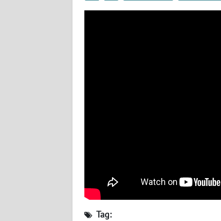
SULTENG
WN
SULBAR
WN
BABEL
WN
SUMBAR
WN
SUMSEL
WN
BENGKULU
WN
Tag: