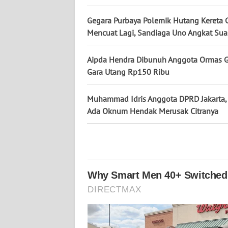
Gegara Purbaya Polemik Hutang Kereta 
WN
Mencuat Lagi, Sandiaga Uno Angkat Sua
KALTENG
Aipda Hendra Dibunuh Anggota Ormas G
WN
Gara Utang Rp150 Ribu
KALTARA
Muhammad Idris Anggota DPRD Jakarta,
WN
Ada Oknum Hendak Merusak Citranya
KALSEL
WN
KALTIM
WN
SULSEL
WN
GORONTALO