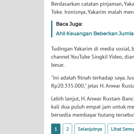
Berdasarkan catatan pinjaman, Yaka
BARAT
Toke. Ironisnya, Yakarim malah me
WN
Baca Juga:
RIAU
Ahli Keuangan Beberkan Jumla
WN
SERAMBI
Tudingan Yakarim di media sosial,
channel YouTube Singkil Video, dia
WN
besar.
JAMBI
"Ini adalah fitnah terhadap saya. J
Rp20.335.000," jelas H. Anwar Rusta
WN
SULTRA
Lebih lanjut, H. Anwar Rustam Ban
kali dua puluh empat jam untuk me
WN
NTB
bersedia membayar hutang tersebut 
1
2
Selanjutnya
Lihat Sem
WN