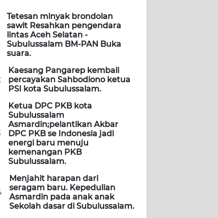
Tetesan minyak brondolan
sawit Resahkan pengendara
lintas Aceh Selatan -
Subulussalam BM-PAN Buka
suara.
Kaesang Pangarep kembali
2
percayakan Sahbodiono ketua
PSI kota Subulussalam.
Ketua DPC PKB kota
Subulussalam
Asmardin;pelantikan Akbar
3
DPC PKB se Indonesia jadi
energi baru menuju
kemenangan PKB
Subulussalam.
Menjahit harapan dari
seragam baru. Kepedulian
4
Asmardin pada anak anak
Sekolah dasar di Subulussalam.