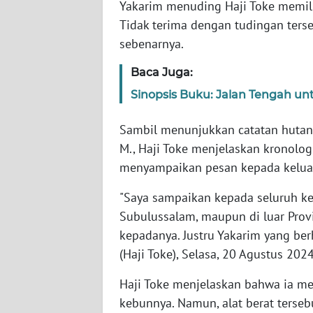
Yakarim menuding Haji Toke memil
Tidak terima dengan tudingan ters
WN
sebenarnya.
JABAR
Baca Juga:
WN
Sinopsis Buku: Jalan Tengah un
BANTEN
Sambil menunjukkan catatan hutang
WN
M., Haji Toke menjelaskan kronolog
NTT
menyampaikan pesan kepada kelua
WN
"Saya sampaikan kepada seluruh kel
KEPRI
Subulussalam, maupun di luar Provi
kepadanya. Justru Yakarim yang be
WN
(Haji Toke), Selasa, 20 Agustus 2024
PAPUA
Haji Toke menjelaskan bahwa ia me
WN
kebunnya. Namun, alat berat tersebu
PAPUA