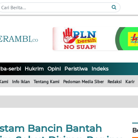
ba-serbi
Hukrim
Opini
Peristiwa
Indeks
Kami
Info Iklan
Tentang Kami
Pedoman Media Siber
Redaksi
Karir
stam Bancin Bantah
B