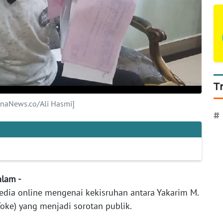
T
anaNews.co/Ali Hasmi]
#
alam -
media online mengenai kekisruhan antara Yakarim M.
Toke) yang menjadi sorotan publik.