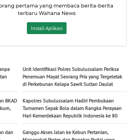
 orang pertama yang membaca berita-berita
terbaru Wahana News
Install Aplikasi
anpa
Unit Identifikasi Polres Subulussalam Periksa
ltan
Penemuan Mayat Seorang Pria yang Tergeletak
di Perkebunan Kelapa Sawit Sultan Daulat ‎
gan BKAD
Kapolres Subulussalam Hadiri Pembukaan
ukum,
Turnamen Sepak Bola dalam Rangka Perayaan
Hari Kemerdekaan Republik Indonesia ke 80
an dan
Ganggu Akses Jalan ke Kebun Pertanian,
l
Masyarakat Protes dan Bongkar Portal yang