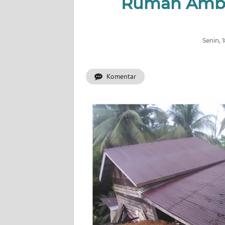
Rumah Ambr
OPINI
PERISTIWA
Senin, 
Informasi
Komentar
INDEKS
BERITA
KONTAK
KAMI
INFO
IKLAN
TENTANG
KAMI