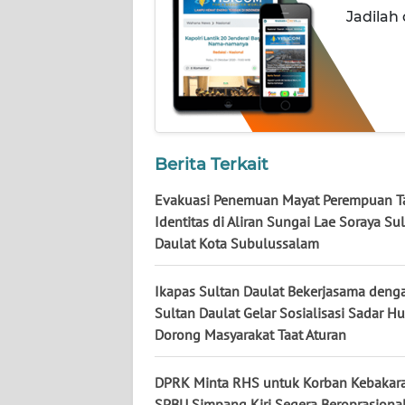
Jadilah
WN
KALTENG
WN
KALTARA
Berita Terkait
WN
Evakuasi Penemuan Mayat Perempuan T
KALSEL
Identitas di Aliran Sungai Lae Soraya Su
Daulat Kota Subulussalam
WN
KALTIM
Ikapas Sultan Daulat Bekerjasama den
Sultan Daulat Gelar Sosialisasi Sadar H
WN
SULSEL
Dorong Masyarakat Taat Aturan
WN
DPRK Minta RHS untuk Korban Kebakar
GORONTALO
SPBU Simpang Kiri Segera Beroprasiona