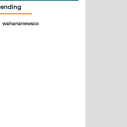
rending
wahananewsco