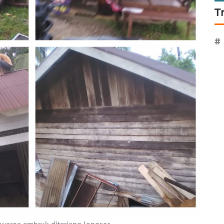
T
#
 warga ambruk diterjang longsor.