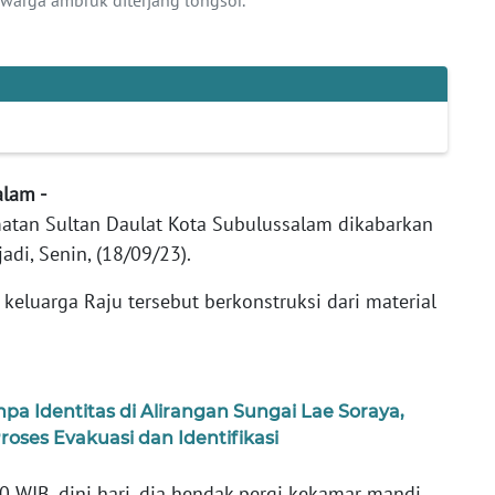
alam -
atan Sultan Daulat Kota Subulussalam dikabarkan
adi, Senin, (18/09/23).
eluarga Raju tersebut berkonstruksi dari material
a Identitas di Alirangan Sungai Lae Soraya,
oses Evakuasi dan Identifikasi
0 WIB, dini hari, dia hendak pergi kekamar mandi