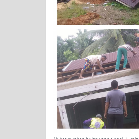
PEDOMAN
MEDIA
SIBER
REDAKSI
KARIR
DISCLAIMER
Wahana
News
Regional
WN
SUMUT
WN
JAKARTA
Akibat curahan hujan yang tinggi .1 unit