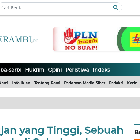
ba-serbi
Hukrim
Opini
Peristiwa
Indeks
Kami
Info Iklan
Tentang Kami
Pedoman Media Siber
Redaksi
Karir
jan yang Tinggi, Sebuah
B