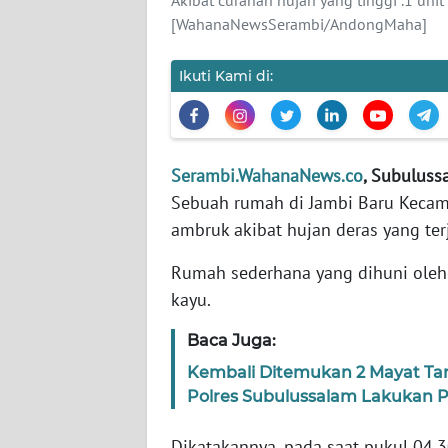
[WahanaNewsSerambi/AndongMaha]
WN
JABAR
Ikuti Kami di:
WN
BANTEN
Serambi.WahanaNews.co
, Subuluss
WN
Sebuah rumah di Jambi Baru Kecam
NTT
ambruk akibat hujan deras yang terj
WN
Rumah sederhana yang dihuni oleh k
KEPRI
kayu.
Baca Juga:
WN
PAPUA
Kembali Ditemukan 2 Mayat Tanp
Polres Subulussalam Lakukan Pr
WN
PAPUA
Dikatakannya, pada saat pukul 04.3