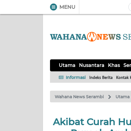
MENU
WAHANA
Tutup
TV
UTAMA
NUSANTARA
Utama
Nusantara
Khas
Ser
KHAS
Informasi
Indeks Berita
Kontak 
SERBA-
Wahana News Serambi
Utama
SERBI
HUKRIM
Akibat Curah Hu