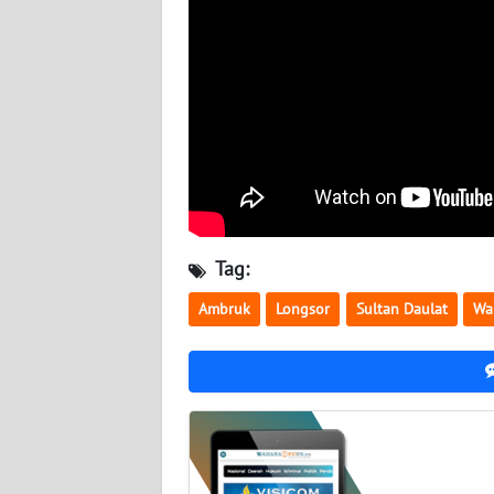
LAMPUNG
WN
JATENG
WN
NUSANTARA
WN
JOGJA
Tag:
WN
Ambruk
Longsor
Sultan Daulat
Wa
JATIM
WN
BALI
WN
KALBAR