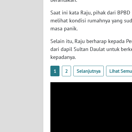
SULTENG
Saat ini kata Raju, pihak dari BPB
WN
melihat kondisi rumahnya yang su
SULBAR
masa panik.
WN
Selain itu, Raju berharap kepada 
BABEL
dari dapil Sultan Daulat untuk be
kepadanya.
WN
SUMBAR
1
2
Selanjutnya
Lihat Sem
WN
SUMSEL
WN
BENGKULU
WN