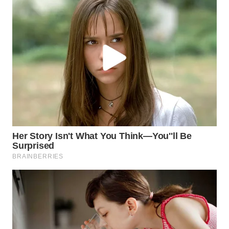
WN
LABUANBAJO
WN
BORNEO
Wahana
Media
Group
WAHANA
NEWS
WAHANA
TANI
WAHANA
ADVOKAT