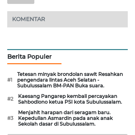
SITUNGIR
NEWS
KOMENTAR
SIDIKALANG
NEWS
SIBARAGAS
NEWS
Berita Populer
METRO
Tetesan minyak brondolan sawit Resahkan
SIANTAR
#1
pengendara lintas Aceh Selatan -
NEWS
Subulussalam BM-PAN Buka suara.
Kaesang Pangarep kembali percayakan
METRO
#2
Sahbodiono ketua PSI kota Subulussalam.
MEDAN
NEWS
Menjahit harapan dari seragam baru.
#3
Kepedulian Asmardin pada anak anak
Sekolah dasar di Subulussalam.
METRO
JAKARTA