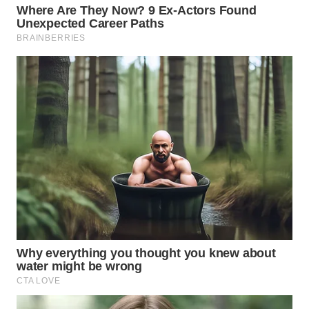
WN
MADURA
WN
SURABAYA
WN
NATUNA
WN
BINTAN
WN
MANDALIKA
WN
LIKUPANG