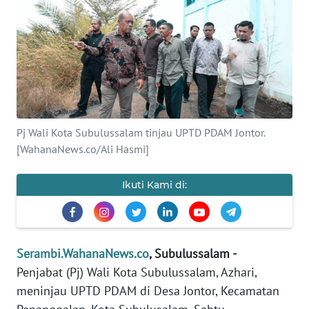
OPINI
PERISTIWA
Informasi
INDEKS
Pj Wali Kota Subulussalam tinjau UPTD PDAM Jontor.
BERITA
[WahanaNews.co/Ali Hasmi]
KONTAK
Ikuti Kami di:
KAMI
INFO
IKLAN
Serambi.WahanaNews.co
, Subulussalam -
Penjabat (Pj) Wali Kota Subulussalam, Azhari,
TENTANG
meninjau UPTD PDAM di Desa Jontor, Kecamatan
KAMI