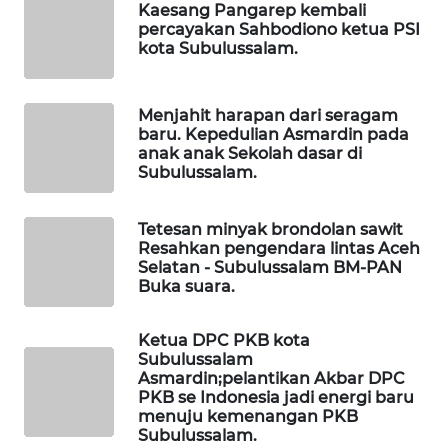
Kaesang Pangarep kembali
MASYARAKAT
percayakan Sahbodiono ketua PSI
KELISTRIKAN
kota Subulussalam.
WALINKI
ID
Menjahit harapan dari seragam
baru. Kepedulian Asmardin pada
anak anak Sekolah dasar di
MAWAKA
Subulussalam.
ID
Tetesan minyak brondolan sawit
MARTABAT
Resahkan pengendara lintas Aceh
NET
Selatan - Subulussalam BM-PAN
Buka suara.
PLN
WATCH
Ketua DPC PKB kota
Subulussalam
Asmardin;pelantikan Akbar DPC
MKLI
PKB se Indonesia jadi energi baru
menuju kemenangan PKB
Subulussalam.
LPKKI