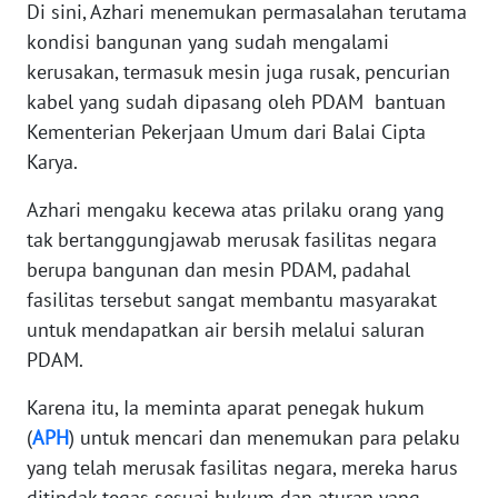
Di sini, Azhari menemukan permasalahan terutama
PAPUA
kondisi bangunan yang sudah mengalami
BARAT
kerusakan, termasuk mesin juga rusak, pencurian
WN
kabel yang sudah dipasang oleh PDAM bantuan
RIAU
Kementerian Pekerjaan Umum dari Balai Cipta
Karya.
WN
SERAMBI
Azhari mengaku kecewa atas prilaku orang yang
tak bertanggungjawab merusak fasilitas negara
WN
berupa bangunan dan mesin PDAM, padahal
JAMBI
fasilitas tersebut sangat membantu masyarakat
untuk mendapatkan air bersih melalui saluran
WN
PDAM.
SULTRA
Karena itu, Ia meminta aparat penegak hukum
WN
(
APH
) untuk mencari dan menemukan para pelaku
NTB
yang telah merusak fasilitas negara, mereka harus
ditindak tegas sesuai hukum dan aturan yang