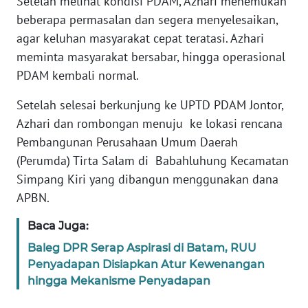
Setelah melihat kondisi PDAM, Azhari menemukan
JAKARTA
beberapa permasalan dan segera menyelesaikan,
agar keluhan masyarakat cepat teratasi. Azhari
WN
meminta masyarakat bersabar, hingga operasional
JABAR
PDAM kembali normal.
WN
Setelah selesai berkunjung ke UPTD PDAM Jontor,
BANTEN
Azhari dan rombongan menuju ke lokasi rencana
Pembangunan Perusahaan Umum Daerah
WN
(Perumda) Tirta Salam di Babahluhung Kecamatan
NTT
Simpang Kiri yang dibangun menggunakan dana
APBN.
WN
KEPRI
Baca Juga:
Baleg DPR Serap Aspirasi di Batam, RUU
WN
Penyadapan Disiapkan Atur Kewenangan
PAPUA
hingga Mekanisme Penyadapan
WN