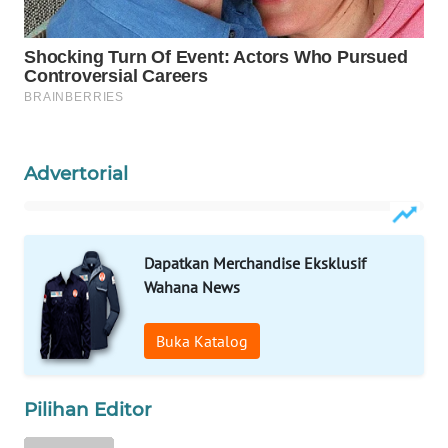
WAHANA
OTOMOTIF
WAHANA
HEALTH
WAHANA
Advertorial
DESA
WISATA
LAPAK
Dapatkan Merchandise Eksklusif
WAHANA
Wahana News
Wahana
Network
Buka Katalog
KONSUMEN
Pilihan Editor
LISTRIK