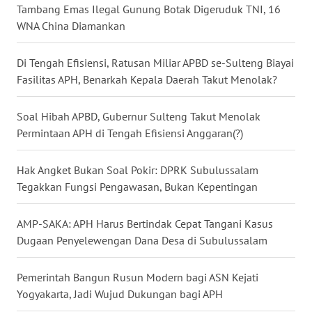
WN
Tambang Emas Ilegal Gunung Botak Digeruduk TNI, 16
KALBAR
WNA China Diamankan
WN
Di Tengah Efisiensi, Ratusan Miliar APBD se-Sulteng Biayai
KALTENG
Fasilitas APH, Benarkah Kepala Daerah Takut Menolak?
WN
Soal Hibah APBD, Gubernur Sulteng Takut Menolak
KALTARA
Permintaan APH di Tengah Efisiensi Anggaran(?)
WN
Hak Angket Bukan Soal Pokir: DPRK Subulussalam
KALSEL
Tegakkan Fungsi Pengawasan, Bukan Kepentingan
WN
AMP-SAKA: APH Harus Bertindak Cepat Tangani Kasus
KALTIM
Dugaan Penyelewengan Dana Desa di Subulussalam
WN
SULSEL
Pemerintah Bangun Rusun Modern bagi ASN Kejati
Yogyakarta, Jadi Wujud Dukungan bagi APH
WN