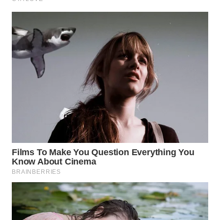
WN
PADANG
LAWAS
WN
SUMEDANG
WN
CIANJUR
WN
KEPULAUAN
SERIBU
WN
TANGERANG
WN