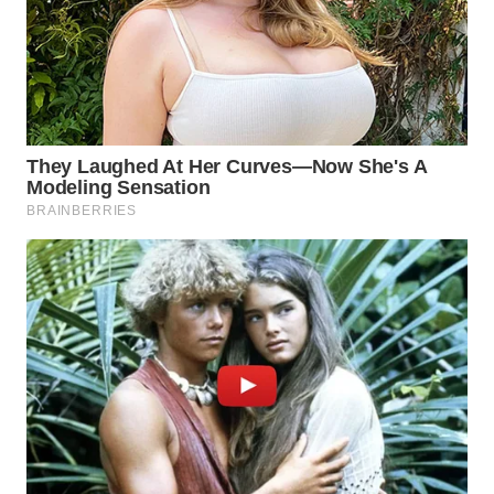
SIMALUNGUN
WN
LABUHANBATU
WN
TAPANULI
TENGAH
WN DELI
SERDANG
WN
TEBING
TINGGI
WN
PAKPAK