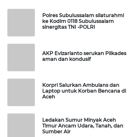
LKKI
Polres Subulussalam silaturahmi
ke Kodim 0118 Subulussalam
sinergitas TNI -POLRI
KOPEKLIN
PORTAL
KONSUMEN
AKP Evizarianto serukan Pilkades
aman dan kondusif
FORWAMKI
ALPERKLINAS
Korpri Salurkan Ambulans dan
Laptop untuk Korban Bencana di
Aceh
FORJASIDA
TAMBANG
Ledakan Sumur Minyak Aceh
NEWS
Timur Ancam Udara, Tanah, dan
Sumber Air