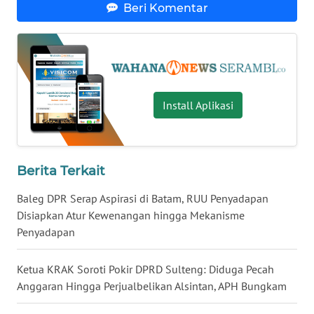
WN
Beri Komentar
LAMPUNG
WN
JATENG
Install Aplikasi
WN
NUSANTARA
WN
Berita Terkait
JOGJA
Baleg DPR Serap Aspirasi di Batam, RUU Penyadapan
WN
Disiapkan Atur Kewenangan hingga Mekanisme
JATIM
Penyadapan
WN
Ketua KRAK Soroti Pokir DPRD Sulteng: Diduga Pecah
BALI
Anggaran Hingga Perjualbelikan Alsintan, APH Bungkam