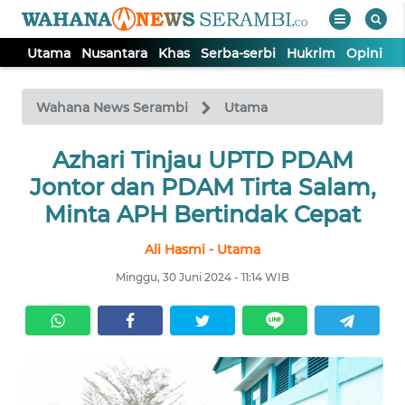
Utama
Nusantara
Khas
Serba-serbi
Hukrim
Opini
P
WAHANA
Tutup
TV
Wahana News Serambi
Utama
UTAMA
Azhari Tinjau UPTD PDAM
Jontor dan PDAM Tirta Salam,
NUSANTARA
Minta APH Bertindak Cepat
Ali Hasmi - Utama
KHAS
Minggu, 30 Juni 2024 - 11:14 WIB
SERBA-
SERBI
HUKRIM