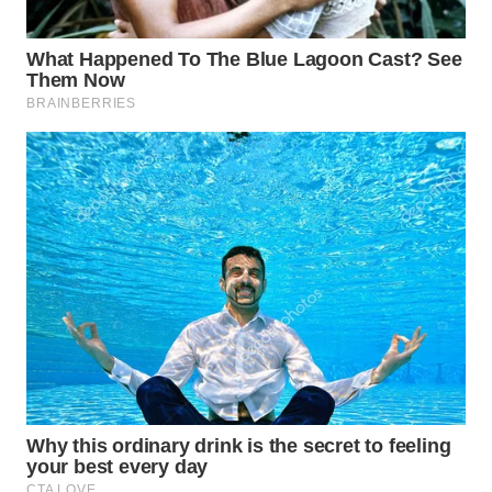
WN
KARAWANG
WN
BEKASI
WN
BOGOR
WN
DEPOK
WN
TAPANULI
UTARA
WN
SAMOSIR