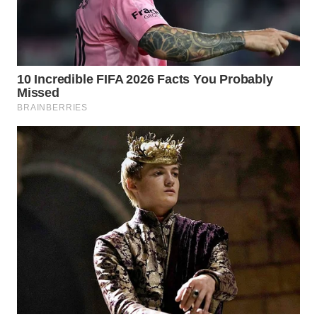
SUKABUMI
WN
PURWAKARTA
WN
PRIANGAN
TIMUR
WN
SEMARANG
WN
SOLO
WN
BOROBUDUR