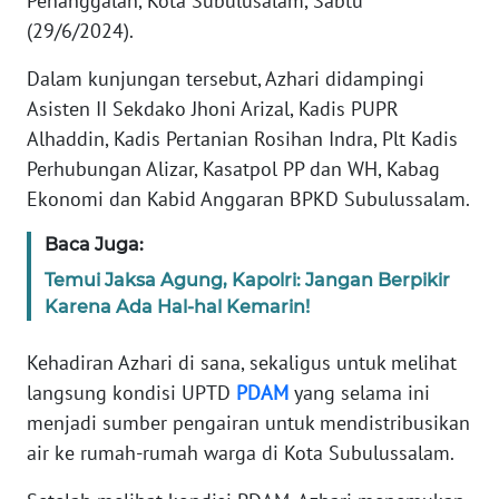
Penanggalan, Kota Subulusalam, Sabtu
(29/6/2024).
PEDOMAN
MEDIA
Dalam kunjungan tersebut, Azhari didampingi
SIBER
Asisten II Sekdako Jhoni Arizal, Kadis PUPR
Alhaddin, Kadis Pertanian Rosihan Indra, Plt Kadis
REDAKSI
Perhubungan Alizar, Kasatpol PP dan WH, Kabag
Ekonomi dan Kabid Anggaran BPKD Subulussalam.
KARIR
Baca Juga:
DISCLAIMER
Temui Jaksa Agung, Kapolri: Jangan Berpikir
Karena Ada Hal-hal Kemarin!
Wahana
News
Regional
Kehadiran Azhari di sana, sekaligus untuk melihat
langsung kondisi UPTD
PDAM
yang selama ini
WN
menjadi sumber pengairan untuk mendistribusikan
SUMUT
air ke rumah-rumah warga di Kota Subulussalam.
WN