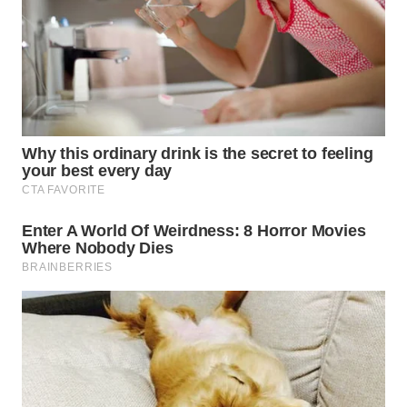
WAHANA
INFRASTRUKTUR
WAHANA
KONSUMEN
WAHANA
LISTRIK
WAHANA
TRAVEL
WAHANA
TV
WAHANANEWS
ID