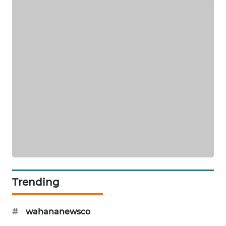
NEWS
KRT
NEWS
KARING
NEWS
JURNAL
MARITIM
HUMBANG
NEWS
Trending
GARONGGANG
NEWS
#
wahananewsco
FISUELRI