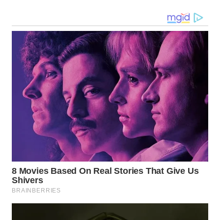
GORONTALO
WN
SULUT
WN
MALUKU
WN
MALUT
WN
DAIRI
WN
DANAU
TOBA