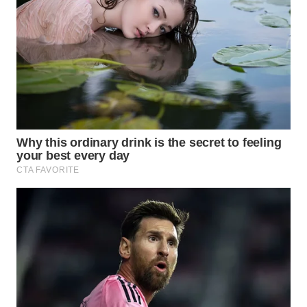
BINJAI
WN
CIREBON
WN
INDRAMAYU
WN
KUNINGAN
WN
MAJALENGKA
WN
SUBANG
WN