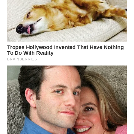
WAHANANEWS
CO ID
WAHANANEWS
NET
WAHANA
SPORT
WAHANA
UMKM
WAHANA
SELEB
WAHANA
PERSONA