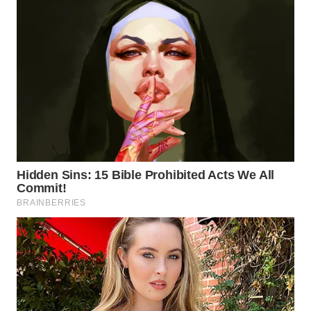
WN
NIAS
WN
LANGKAT
WN
TAPANULI
SELATAN
WN
TANJUNG
LESUNG
WN
KARO
WN