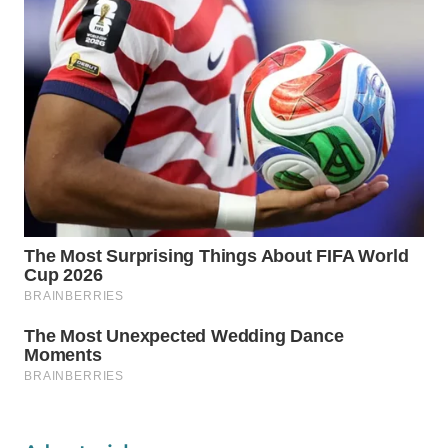
WN
LABUANBAJO
WN
BORNEO
Wahana
Media
Group
WAHANA
NEWS
WAHANA
TANI
WAHANA
ADVOKAT