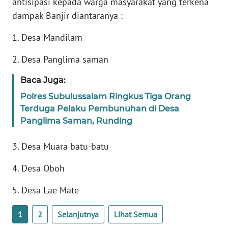
antisipasi kepada warga masyarakat yang terkena
JAKARTA
dampak Banjir diantaranya :
1. Desa Mandilam
WN
JABAR
2. Desa Panglima saman
WN
Baca Juga:
BANTEN
Polres Subulussalam Ringkus Tiga Orang
Terduga Pelaku Pembunuhan di Desa
WN
Panglima Saman, Runding
NTT
3. Desa Muara batu-batu
WN
KEPRI
4. Desa Oboh
WN
5. Desa Lae Mate
PAPUA
1
2
Selanjutnya
Lihat Semua
WN