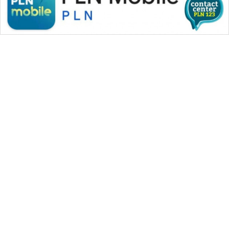
WAHANA MEDIA GROUP
|
|
|
WAHANA NEWS co
WAHANA TANI
WAHANA ADVOKAT
|
|
WAHANA INFRASTRUKTUR
WAHANA KONSUMEN
|
|
|
WAHANA LISTRIK
WAHANA TRAVEL
WAHANA TV
|
|
|
WAHANANEWS id
WAHANANEWS CO ID
WAHANANEWS NET
|
|
|
WAHANA SPORT ID
Wahana UMKM
Wahana Seleb
|
|
|
Wahana Persona
Wahana Otomotif
Wahana Health