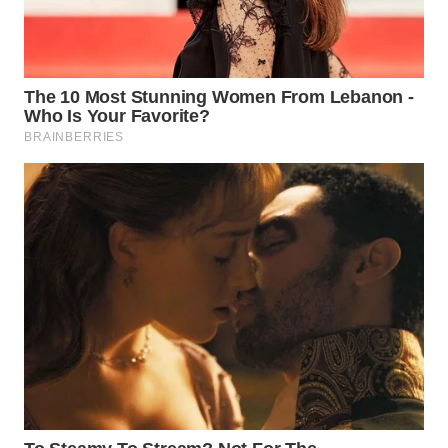
SUKABUMI
WN
PURWAKARTA
WN
PRIANGAN
TIMUR
WN
SEMARANG
WN
SOLO
WN
BOROBUDUR