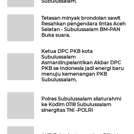
Subulussalam.
WAHANANEWS
CO ID
Tetesan minyak brondolan sawit
Resahkan pengendara lintas Aceh
WAHANANEWS
Selatan - Subulussalam BM-PAN
NET
Buka suara.
WAHANA
Ketua DPC PKB kota
SPORT
Subulussalam
Asmardin;pelantikan Akbar DPC
PKB se Indonesia jadi energi baru
WAHANA
menuju kemenangan PKB
UMKM
Subulussalam.
WAHANA
SELEB
Polres Subulussalam silaturahmi
ke Kodim 0118 Subulussalam
sinergitas TNI -POLRI
WAHANA
PERSONA