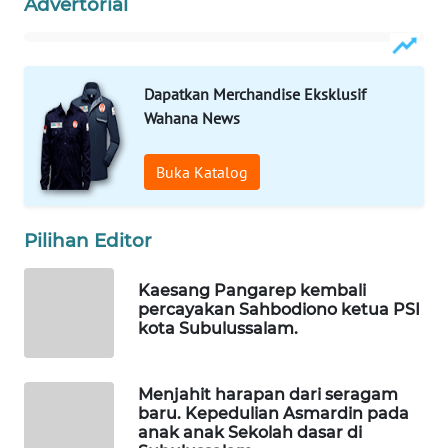
Advertorial
WAHANA
INFRASTRUKTUR
WAHANA
Dapatkan Merchandise Eksklusif
KONSUMEN
Wahana News
WAHANA
Buka Katalog
LISTRIK
WAHANA
Pilihan Editor
TRAVEL
Kaesang Pangarep kembali
WAHANA
percayakan Sahbodiono ketua PSI
kota Subulussalam.
TV
WAHANANEWS
Menjahit harapan dari seragam
ID
baru. Kepedulian Asmardin pada
anak anak Sekolah dasar di