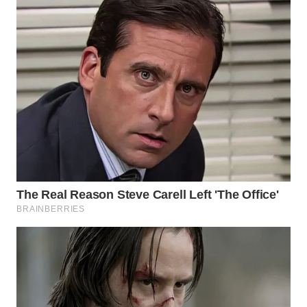
WN
KALBAR
WN
KALTENG
WN
KALTARA
WN
KALSEL
WN
KALTIM
WN
SULSEL
WN