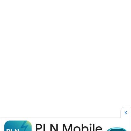
ID
PERAPKI
NEWS
SONYA
ASA
NEWS
X