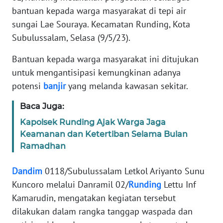
bantuan kepada warga masyarakat di tepi air
PEDOMAN
sungai Lae Souraya. Kecamatan Runding, Kota
MEDIA
SIBER
Subulussalam, Selasa (9/5/23).
Bantuan kepada warga masyarakat ini ditujukan
REDAKSI
untuk mengantisipasi kemungkinan adanya
potensi
banjir
yang melanda kawasan sekitar.
KARIR
Baca Juga:
DISCLAIMER
Kapolsek Runding Ajak Warga Jaga
Keamanan dan Ketertiban Selama Bulan
Wahana
Ramadhan
News
Regional
Dandim
0118/Subulussalam Letkol Ariyanto Sunu
Kuncoro melalui Danramil 02/
Runding
Lettu Inf
WN
SUMUT
Kamarudin, mengatakan kegiatan tersebut
dilakukan dalam rangka tanggap waspada dan
WN