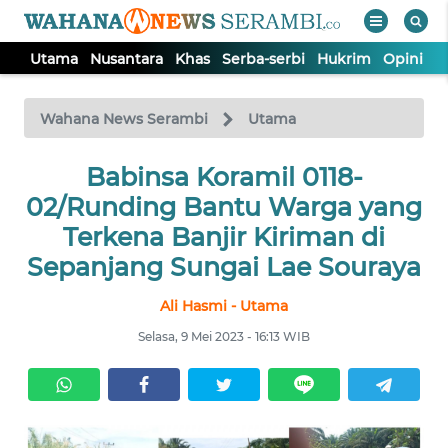
Utama
Nusantara
Khas
Serba-serbi
Hukrim
Opini
P
WAHANA
Tutup
TV
Wahana News Serambi
Utama
UTAMA
Babinsa Koramil 0118-
02/Runding Bantu Warga yang
NUSANTARA
Terkena Banjir Kiriman di
Sepanjang Sungai Lae Souraya
KHAS
Ali Hasmi - Utama
Selasa, 9 Mei 2023 - 16:13 WIB
SERBA-
SERBI
HUKRIM