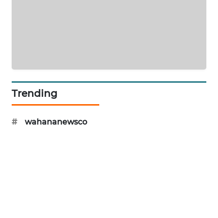
LKKI
KOPEKLIN
PORTAL
KONSUMEN
Trending
FORWAMKI
#
wahananewsco
ALPERKLINAS
FORJASIDA
TAMBANG
NEWS