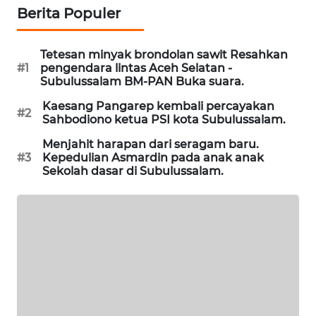
MASYARAKAT
Berita Populer
KELISTRIKAN
Tetesan minyak brondolan sawit Resahkan
WALINKI
#1
pengendara lintas Aceh Selatan -
ID
Subulussalam BM-PAN Buka suara.
Kaesang Pangarep kembali percayakan
#2
MAWAKA
Sahbodiono ketua PSI kota Subulussalam.
ID
Menjahit harapan dari seragam baru.
#3
Kepedulian Asmardin pada anak anak
MARTABAT
Sekolah dasar di Subulussalam.
NET
PLN
WATCH
MKLI
LPKKI