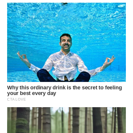
WN
PADANG
LAWAS
WN
SUMEDANG
WN
CIANJUR
WN
KEPULAUAN
SERIBU
WN
TANGERANG
WN