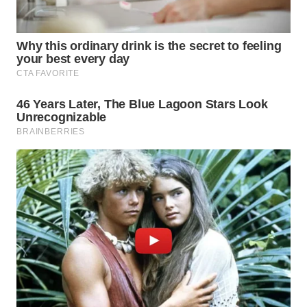
WN
NIAS
WN
LANGKAT
WN
TAPANULI
SELATAN
WN
TANJUNG
LESUNG
WN
KARO
WN