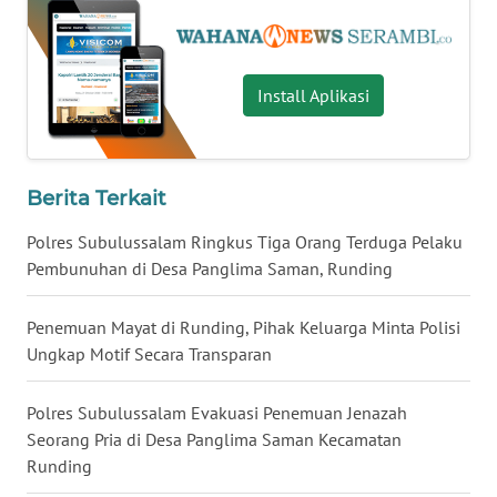
WN
SULTENG
Install Aplikasi
WN
SULBAR
WN
Berita Terkait
BABEL
Polres Subulussalam Ringkus Tiga Orang Terduga Pelaku
WN
Pembunuhan di Desa Panglima Saman, Runding
SUMBAR
Penemuan Mayat di Runding, Pihak Keluarga Minta Polisi
WN
Ungkap Motif Secara Transparan
SUMSEL
Polres Subulussalam Evakuasi Penemuan Jenazah
WN
Seorang Pria di Desa Panglima Saman Kecamatan
BENGKULU
Runding