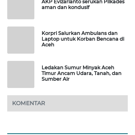
WAHANA
AKP Evizarianto serukan Pilkades
OTOMOTIF
aman dan kondusif
WAHANA
HEALTH
Korpri Salurkan Ambulans dan
Laptop untuk Korban Bencana di
Aceh
WAHANA
DESA
WISATA
Ledakan Sumur Minyak Aceh
Timur Ancam Udara, Tanah, dan
LAPAK
Sumber Air
WAHANA
Wahana
Network
KOMENTAR
KONSUMEN
LISTRIK