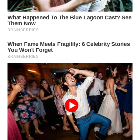
SIMALUNGUN
WN
LABUHANBATU
WN
TAPANULI
TENGAH
WN DELI
SERDANG
WN
TEBING
TINGGI
WN
PAKPAK