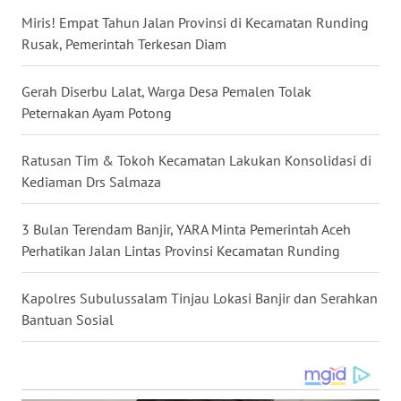
WN
Miris! Empat Tahun Jalan Provinsi di Kecamatan Runding
LAMPUNG
Rusak, Pemerintah Terkesan Diam
WN
Gerah Diserbu Lalat, Warga Desa Pemalen Tolak
JATENG
Peternakan Ayam Potong
WN
NUSANTARA
Ratusan Tim & Tokoh Kecamatan Lakukan Konsolidasi di
Kediaman Drs Salmaza
WN
JOGJA
3 Bulan Terendam Banjir, YARA Minta Pemerintah Aceh
Perhatikan Jalan Lintas Provinsi Kecamatan Runding
WN
JATIM
Kapolres Subulussalam Tinjau Lokasi Banjir dan Serahkan
Bantuan Sosial
WN
BALI