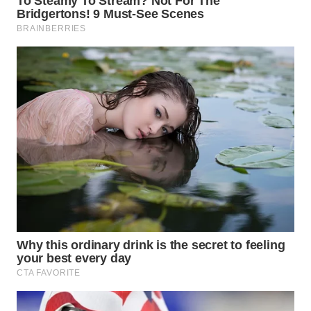
WN
MADURA
WN
SURABAYA
WN
NATUNA
WN
BINTAN
WN
MANDALIKA
WN
LIKUPANG