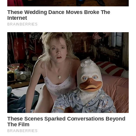
WN
KARAWANG
WN
BEKASI
WN
BOGOR
WN
DEPOK
WN
TAPANULI
UTARA
WN
SAMOSIR