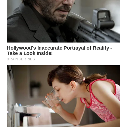
GORONTALO
WN
SULUT
WN
MALUKU
WN
MALUT
WN
DAIRI
WN
DANAU
TOBA