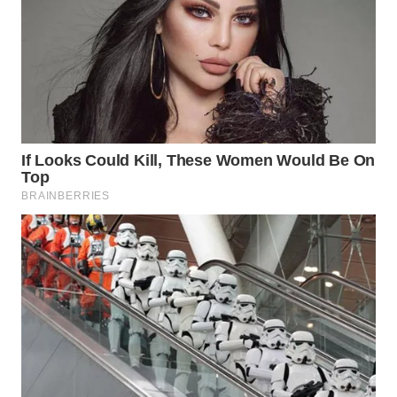
GORONTALO
WN
SULUT
WN
MALUKU
WN
MALUT
WN
DAIRI
WN
DANAU
TOBA