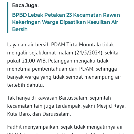
Baca Juga:
PEDOMAN
MEDIA
BPBD Lebak Petakan 23 Kecamatan Rawan
SIBER
Kekeringan Warga Dipastikan Kesulitan Air
Bersih
REDAKSI
Layanan air bersih PDAM Tirta Mountala tidak
mengalir sejak Jumat malam (24/5/2024), sekitar
KARIR
pukul 21.00 WIB. Pelanggan mengaku tidak
menetima pemberitahuan dari PDAM, sehingga
DISCLAIMER
banyak warga yang tidak sempat menampung air
Wahana
terlebih dahulu.
News
Regional
Tak hanya di kawasan Baitussalam, sejumlah
kecamatan lain juga terdampak, yakni Mesjid Raya,
WN
Kuta Baro, dan Darussalam.
SUMUT
Fadhil menyampaikan, sejak tidak mengalirnya air
WN