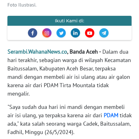
Foto Ilustrasi.
OPINI
Ikuti Kami di:
PERISTIWA
Informasi
Serambi.WahanaNews.co
, Banda Aceh -
Dalam dua
INDEKS
hari terakhir, sebagian warga di wilayah Kecamatan
BERITA
Baitussalam, Kabupaten Aceh Besar, terpaksa
mandi dengan membeli air isi ulang atau air galon
KONTAK
karena air dari PDAM Tirta Mountala tidak
KAMI
mengalir.
INFO
"Saya sudah dua hari ini mandi dengan membeli
IKLAN
air isi ulang, ya terpaksa karena air dari
PDAM
tidak
ada," kata salah seorang warga Cadek, Baitussalam,
TENTANG
Fadhil, Minggu (26/5/2024).
KAMI