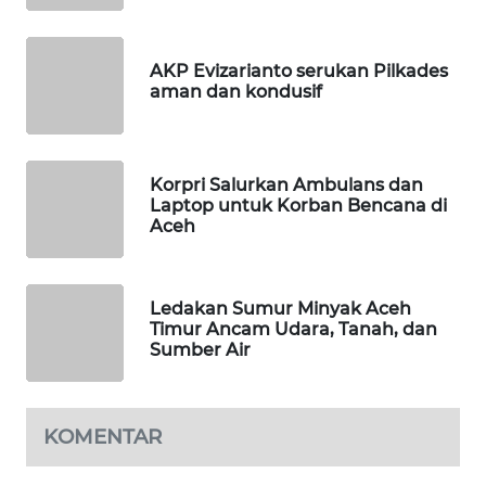
MASYARAKAT
KELISTRIKAN
AKP Evizarianto serukan Pilkades
aman dan kondusif
WALINKI
ID
MAWAKA
Korpri Salurkan Ambulans dan
ID
Laptop untuk Korban Bencana di
Aceh
MARTABAT
NET
Ledakan Sumur Minyak Aceh
Timur Ancam Udara, Tanah, dan
PLN
Sumber Air
WATCH
MKLI
KOMENTAR
LPKKI