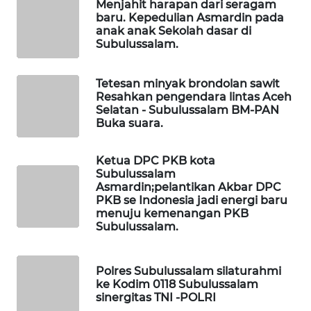
WAHANA
Menjahit harapan dari seragam
OTOMOTIF
baru. Kepedulian Asmardin pada
anak anak Sekolah dasar di
Subulussalam.
WAHANA
HEALTH
Tetesan minyak brondolan sawit
Resahkan pengendara lintas Aceh
WAHANA
Selatan - Subulussalam BM-PAN
DESA
Buka suara.
WISATA
Ketua DPC PKB kota
LAPAK
Subulussalam
WAHANA
Asmardin;pelantikan Akbar DPC
PKB se Indonesia jadi energi baru
menuju kemenangan PKB
Wahana
Subulussalam.
Network
Polres Subulussalam silaturahmi
KONSUMEN
ke Kodim 0118 Subulussalam
LISTRIK
sinergitas TNI -POLRI