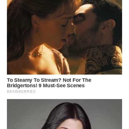
WN
KALBAR
WN
KALTENG
WN
KALTARA
WN
KALSEL
WN
KALTIM
WN
SULSEL
WN