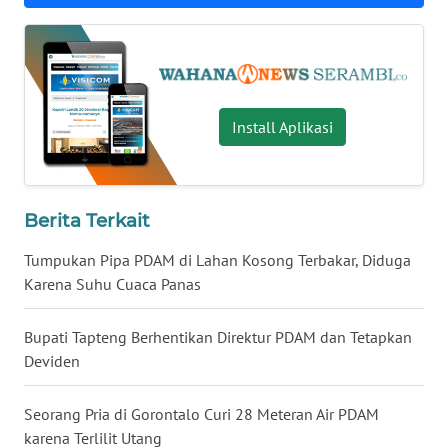
WN
SULTENG
WN
SULBAR
Install Aplikasi
WN
BABEL
Berita Terkait
WN
SUMBAR
Tumpukan Pipa PDAM di Lahan Kosong Terbakar, Diduga
Karena Suhu Cuaca Panas
WN
SUMSEL
Bupati Tapteng Berhentikan Direktur PDAM dan Tetapkan
Deviden
WN
BENGKULU
Seorang Pria di Gorontalo Curi 28 Meteran Air PDAM
karena Terlilit Utang