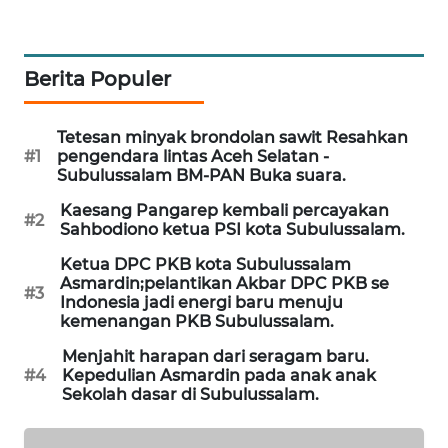
LKKI
Berita Populer
KOPEKLIN
Tetesan minyak brondolan sawit Resahkan
PORTAL
#1
pengendara lintas Aceh Selatan -
KONSUMEN
Subulussalam BM-PAN Buka suara.
Kaesang Pangarep kembali percayakan
#2
FORWAMKI
Sahbodiono ketua PSI kota Subulussalam.
Ketua DPC PKB kota Subulussalam
ALPERKLINAS
Asmardin;pelantikan Akbar DPC PKB se
#3
Indonesia jadi energi baru menuju
kemenangan PKB Subulussalam.
FORJASIDA
Menjahit harapan dari seragam baru.
#4
Kepedulian Asmardin pada anak anak
TAMBANG
Sekolah dasar di Subulussalam.
NEWS