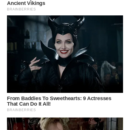
SUKABUMI
WN
PURWAKARTA
WN
PRIANGAN
TIMUR
WN
SEMARANG
WN
SOLO
WN
BOROBUDUR