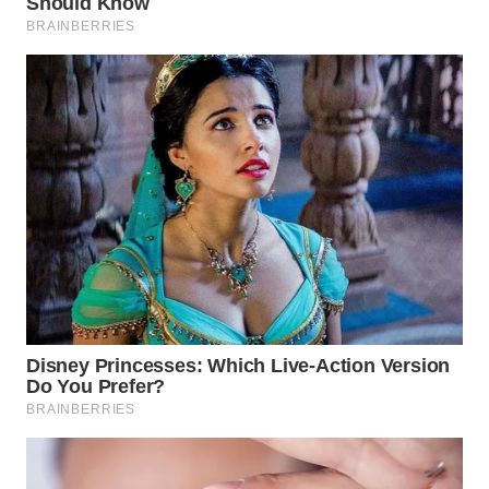
SIMALUNGUN
WN
LABUHANBATU
WN
TAPANULI
TENGAH
WN DELI
SERDANG
WN
TEBING
TINGGI
WN
PAKPAK