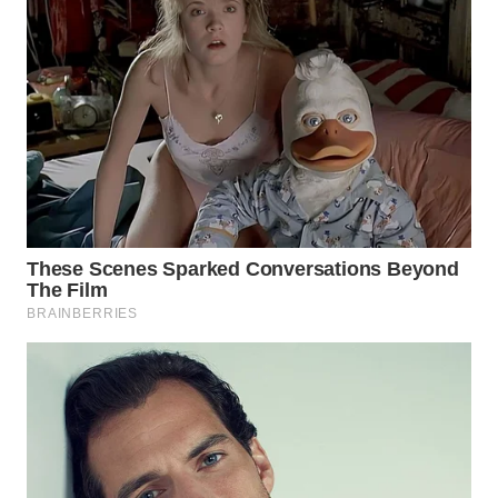
WN
MADURA
WN
SURABAYA
WN
NATUNA
WN
BINTAN
WN
MANDALIKA
WN
LIKUPANG