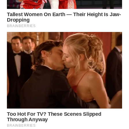
WAHANA
INFRASTRUKTUR
WAHANA
KONSUMEN
WAHANA
LISTRIK
WAHANA
TRAVEL
WAHANA
TV
WAHANANEWS
ID