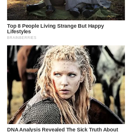
BINJAI
WN
CIREBON
WN
INDRAMAYU
WN
KUNINGAN
WN
MAJALENGKA
WN
SUBANG
WN