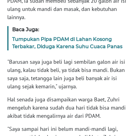
PDAM, ia sudah membeli sebanyak 20 galon air isi
JAKARTA
ulang untuk mandi dan masak, dan kebutuhan
lainnya.
WN
JABAR
Baca Juga:
Tumpukan Pipa PDAM di Lahan Kosong
WN
Terbakar, Diduga Karena Suhu Cuaca Panas
BANTEN
"Barusan saya juga beli lagi sembilan galon air isi
WN
ulang, kalau tidak beli, ya tidak bisa mandi. Bukan
NTT
saya saja, tetangga lain juga beli banyak air isi
ulang sejak kemarin," ujarnya.
WN
KEPRI
Hal senada juga disampaikan warga Baet, Zuhri
mengeluh karena sudah dua hari tidak bisa mandi
WN
akibat tidak mengalirnya air dari PDAM.
PAPUA
"Saya sampai hari ini belum mandi-mandi lagi,
WN