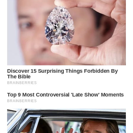
WN
KARAWANG
WN
BEKASI
WN
BOGOR
WN
DEPOK
WN
TAPANULI
UTARA
WN
SAMOSIR