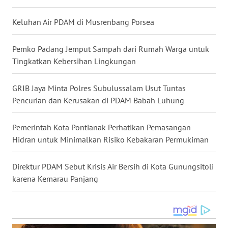
WN
LAMPUNG
Keluhan Air PDAM di Musrenbang Porsea
WN
Pemko Padang Jemput Sampah dari Rumah Warga untuk
JATENG
Tingkatkan Kebersihan Lingkungan
WN
GRIB Jaya Minta Polres Subulussalam Usut Tuntas
NUSANTARA
Pencurian dan Kerusakan di PDAM Babah Luhung
WN
Pemerintah Kota Pontianak Perhatikan Pemasangan
JOGJA
Hidran untuk Minimalkan Risiko Kebakaran Permukiman
WN
JATIM
Direktur PDAM Sebut Krisis Air Bersih di Kota Gunungsitoli
karena Kemarau Panjang
WN
BALI