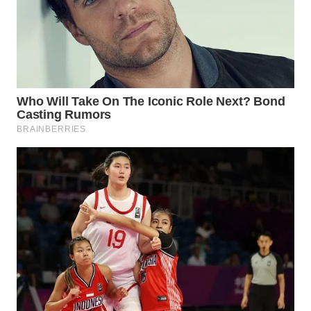
WN
LABUANBAJO
WN
BORNEO
Wahana
Media
Group
WAHANA
NEWS
WAHANA
TANI
WAHANA
ADVOKAT