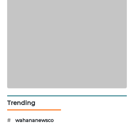
SITUNGIR
NEWS
SIDIKALANG
NEWS
SIBARAGAS
NEWS
METRO
SIANTAR
NEWS
METRO
Trending
MEDAN
NEWS
#
wahananewsco
METRO
JAKARTA