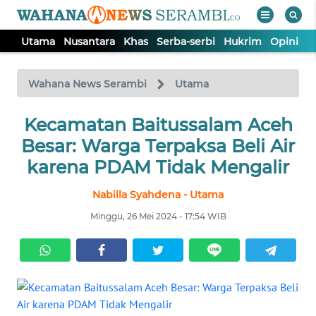
Utama
Nusantara
Khas
Serba-serbi
Hukrim
Opini
P
WAHANA
Tutup
TV
Wahana News Serambi
Utama
UTAMA
Kecamatan Baitussalam Aceh
Besar: Warga Terpaksa Beli Air
NUSANTARA
karena PDAM Tidak Mengalir
Nabilla Syahdena - Utama
KHAS
Minggu, 26 Mei 2024 - 17:54 WIB
SERBA-
SERBI
HUKRIM