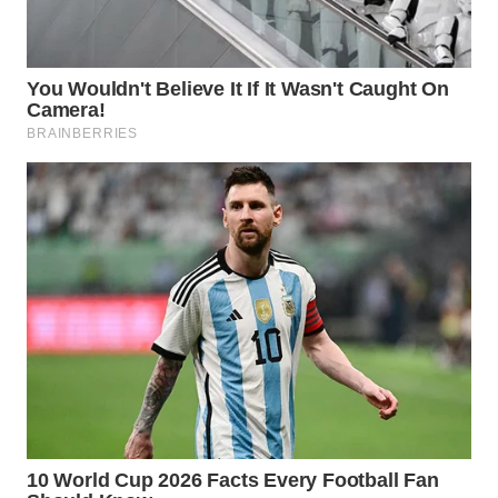
WN
NIAS
WN
LANGKAT
WN
TAPANULI
SELATAN
WN
TANJUNG
LESUNG
WN
KARO
WN