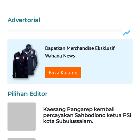
WAHANANEWS
CO ID
Advertorial
WAHANANEWS
NET
Dapatkan Merchandise Eksklusif
WAHANA
SPORT
Wahana News
WAHANA
Buka Katalog
UMKM
Pilihan Editor
WAHANA
SELEB
Kaesang Pangarep kembali
percayakan Sahbodiono ketua PSI
WAHANA
kota Subulussalam.
PERSONA