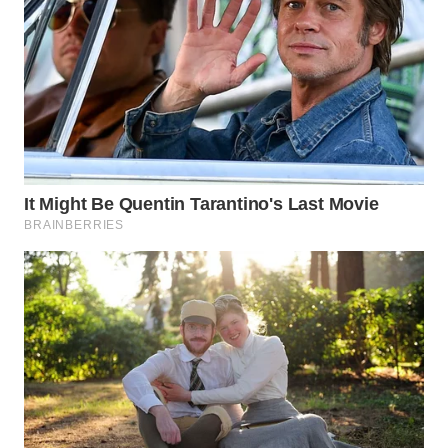
WN
PADANG
LAWAS
WN
SUMEDANG
WN
CIANJUR
WN
KEPULAUAN
SERIBU
WN
TANGERANG
WN