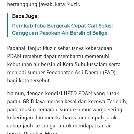
bertanggung jawab, kata Muzir.
JAKARTA
Baca Juga:
WN
Pemkab Toba Bergerak Cepat Cari Solusi
JABAR
Gangguan Pasokan Air Bersih di Balige
WN
Padahal, lanjut Muzir, seharusnya keberadaan
BANTEN
PDAM tersebut dapat membantu memenuhi
kebutuhan air bersih di Kota Subulussalam serta
WN
menjadi sumber Pendapatan Asli Daerah (PAD)
NTT
bagi kota tersebut.
WN
Namun, dengan kondisi UPTD PDAM yang rusak
KEPRI
parah, GRIB Jaya merasa kesal dan kecewa. Terlebih,
pada musim kemarau, sumur-sumur warga sering
WN
PAPUA
kekeringan dan mereka harus menempuh jarak
cukup jauh ke sungai untuk mendapatkan air
WN
bersih. Pungkas Muzir.