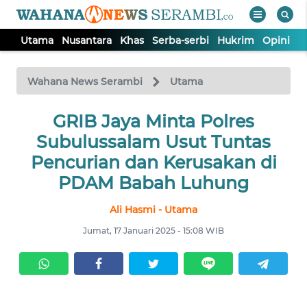
Utama
Nusantara
Khas
Serba-serbi
Hukrim
Opini
P
WAHANA
Tutup
TV
Wahana News Serambi
Utama
UTAMA
GRIB Jaya Minta Polres
Subulussalam Usut Tuntas
NUSANTARA
Pencurian dan Kerusakan di
PDAM Babah Luhung
KHAS
Ali Hasmi - Utama
Jumat, 17 Januari 2025 - 15:08 WIB
SERBA-
SERBI
HUKRIM