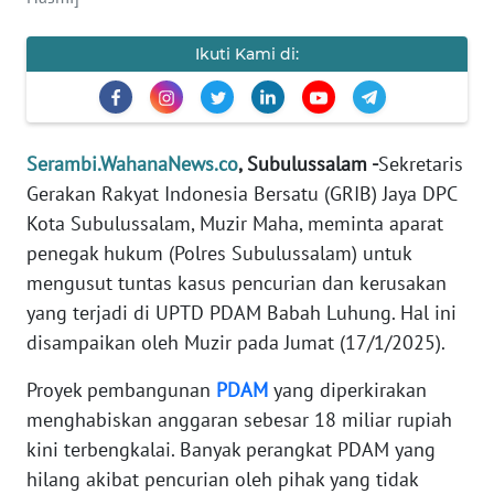
PEDOMAN
Ikuti Kami di:
MEDIA
SIBER
REDAKSI
Serambi.WahanaNews.co
, Subulussalam -
Sekretaris
Gerakan Rakyat Indonesia Bersatu (GRIB) Jaya DPC
KARIR
Kota Subulussalam, Muzir Maha, meminta aparat
penegak hukum (Polres Subulussalam) untuk
DISCLAIMER
mengusut tuntas kasus pencurian dan kerusakan
Wahana
yang terjadi di UPTD PDAM Babah Luhung. Hal ini
News
disampaikan oleh Muzir pada Jumat (17/1/2025).
Regional
Proyek pembangunan
PDAM
yang diperkirakan
WN
menghabiskan anggaran sebesar 18 miliar rupiah
SUMUT
kini terbengkalai. Banyak perangkat PDAM yang
hilang akibat pencurian oleh pihak yang tidak
WN