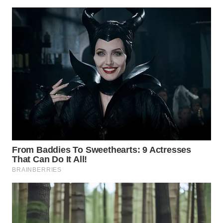
WN
MADURA
WN
SURABAYA
WN
NATUNA
WN
BINTAN
WN
MANDALIKA
WN
LIKUPANG