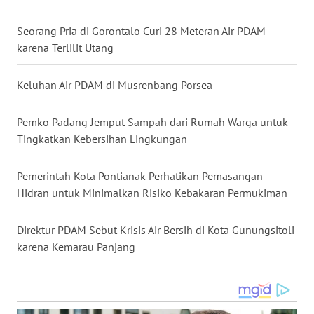
WN
KALBAR
Seorang Pria di Gorontalo Curi 28 Meteran Air PDAM
karena Terlilit Utang
WN
KALTENG
Keluhan Air PDAM di Musrenbang Porsea
WN
KALTARA
Pemko Padang Jemput Sampah dari Rumah Warga untuk
Tingkatkan Kebersihan Lingkungan
WN
KALSEL
Pemerintah Kota Pontianak Perhatikan Pemasangan
Hidran untuk Minimalkan Risiko Kebakaran Permukiman
WN
KALTIM
Direktur PDAM Sebut Krisis Air Bersih di Kota Gunungsitoli
karena Kemarau Panjang
WN
SULSEL
WN