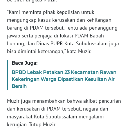
PAPUA
BARAT
"Kami meminta pihak kepolisian untuk
mengungkap kasus kerusakan dan kehilangan
WN
barang di PDAM tersebut. Tentu ada penanggung
RIAU
jawab serta penjaga di lokasi PDAM Babah
Luhung, dan Dinas PUPR Kota Subulussalam juga
WN
bisa dimintai keterangan," kata Muzir.
SERAMBI
Baca Juga:
WN
BPBD Lebak Petakan 23 Kecamatan Rawan
JAMBI
Kekeringan Warga Dipastikan Kesulitan Air
Bersih
WN
SULTRA
Muzir juga menambahkan bahwa akibat pencurian
dan kerusakan di PDAM tersebut, negara dan
WN
masyarakat Kota Subulussalam mengalami
NTB
kerugian. Tutup Muzir.