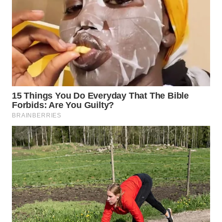
WAHANA
INFRASTRUKTUR
WAHANA
KONSUMEN
WAHANA
LISTRIK
WAHANA
TRAVEL
WAHANA
TV
WAHANANEWS
ID