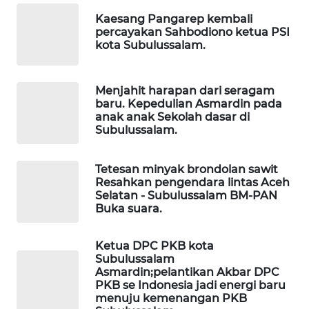
WAHANA
OTOMOTIF
Kaesang Pangarep kembali
percayakan Sahbodiono ketua PSI
kota Subulussalam.
WAHANA
HEALTH
Menjahit harapan dari seragam
baru. Kepedulian Asmardin pada
WAHANA
anak anak Sekolah dasar di
DESA
Subulussalam.
WISATA
Tetesan minyak brondolan sawit
LAPAK
Resahkan pengendara lintas Aceh
WAHANA
Selatan - Subulussalam BM-PAN
Buka suara.
Wahana
Network
Ketua DPC PKB kota
Subulussalam
KONSUMEN
Asmardin;pelantikan Akbar DPC
LISTRIK
PKB se Indonesia jadi energi baru
menuju kemenangan PKB