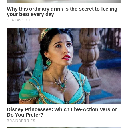
WN
KARAWANG
WN
BEKASI
WN
BOGOR
WN
DEPOK
WN
TAPANULI
UTARA
WN
SAMOSIR