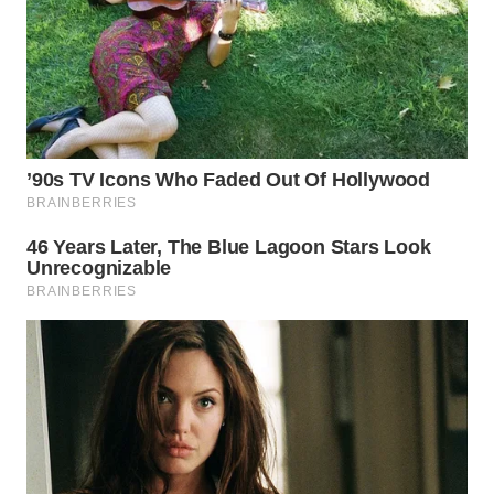
WN
NIAS
WN
LANGKAT
WN
TAPANULI
SELATAN
WN
TANJUNG
LESUNG
WN
KARO
WN