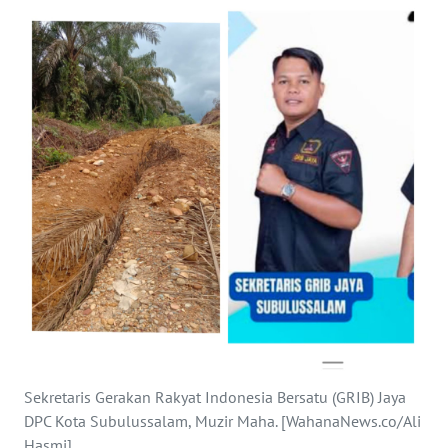
OPINI
PERISTIWA
Informasi
INDEKS
BERITA
KONTAK
KAMI
INFO
IKLAN
Sekretaris Gerakan Rakyat Indonesia Bersatu (GRIB) Jaya
TENTANG
DPC Kota Subulussalam, Muzir Maha. [WahanaNews.co/Ali
KAMI
Hasmi]