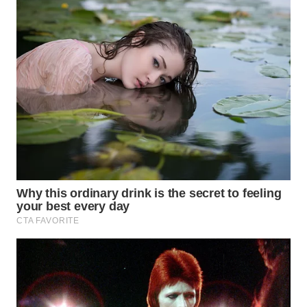
WN
PADANG
LAWAS
WN
SUMEDANG
WN
CIANJUR
WN
KEPULAUAN
SERIBU
WN
TANGERANG
WN