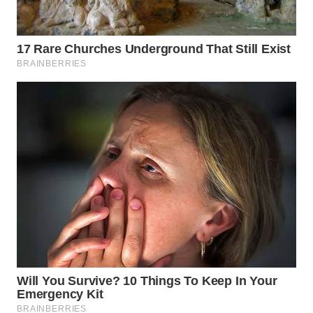
SUKABUMI
WN
PURWAKARTA
WN
PRIANGAN
TIMUR
WN
SEMARANG
WN
SOLO
WN
BOROBUDUR