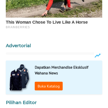
WAHANANEWS
CO ID
WAHANANEWS
NET
WAHANA
SPORT
Advertorial
WAHANA
UMKM
Dapatkan Merchandise Eksklusif
Wahana News
WAHANA
SELEB
Buka Katalog
WAHANA
PERSONA
Pilihan Editor