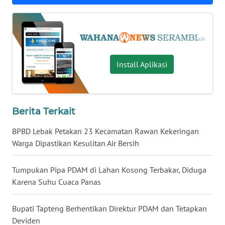
WN
LAMPUNG
WN
JATENG
Install Aplikasi
WN
NUSANTARA
Berita Terkait
WN
JOGJA
BPBD Lebak Petakan 23 Kecamatan Rawan Kekeringan
Warga Dipastikan Kesulitan Air Bersih
WN
JATIM
Tumpukan Pipa PDAM di Lahan Kosong Terbakar, Diduga
Karena Suhu Cuaca Panas
WN
BALI
Bupati Tapteng Berhentikan Direktur PDAM dan Tetapkan
Deviden