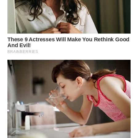
SIMALUNGUN
WN
LABUHANBATU
WN
TAPANULI
TENGAH
WN DELI
SERDANG
WN
TEBING
TINGGI
WN
PAKPAK