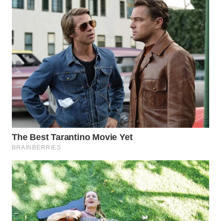
GORONTALO
WN
SULUT
WN
MALUKU
WN
MALUT
WN
DAIRI
WN
DANAU
TOBA