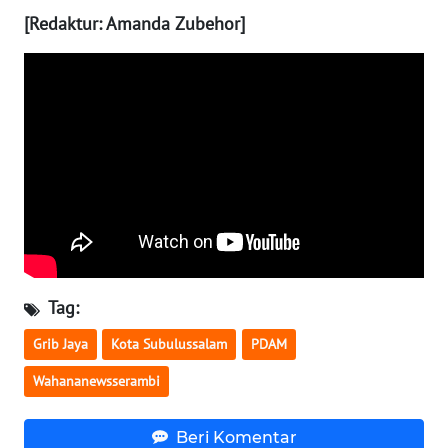
WN
[Redaktur: Amanda Zubehor]
SULTENG
WN
SULBAR
WN
BABEL
WN
SUMBAR
Tag:
WN
SUMSEL
Grib Jaya
Kota Subulussalam
PDAM
WN
Wahananewsserambi
BENGKULU
Beri Komentar