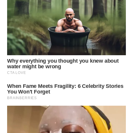
WN
LABUANBAJO
WN
BORNEO
Wahana
Media
Group
WAHANA
NEWS
WAHANA
TANI
WAHANA
ADVOKAT