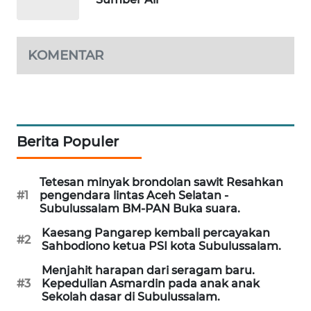
LKKI
KOMENTAR
KOPEKLIN
PORTAL
KONSUMEN
Berita Populer
FORWAMKI
Tetesan minyak brondolan sawit Resahkan
ALPERKLINAS
#1
pengendara lintas Aceh Selatan -
Subulussalam BM-PAN Buka suara.
FORJASIDA
Kaesang Pangarep kembali percayakan
#2
Sahbodiono ketua PSI kota Subulussalam.
TAMBANG
Menjahit harapan dari seragam baru.
NEWS
#3
Kepedulian Asmardin pada anak anak
Sekolah dasar di Subulussalam.