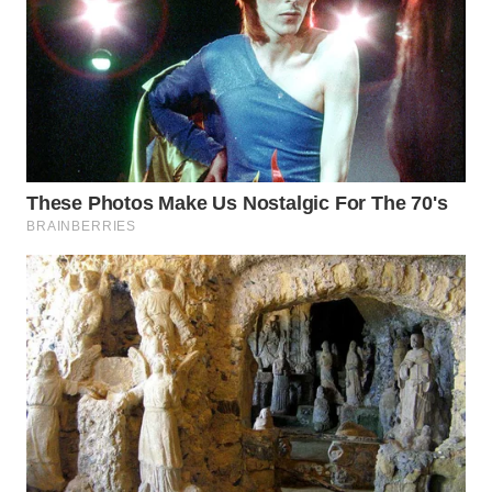
BINJAI
WN
CIREBON
WN
INDRAMAYU
WN
KUNINGAN
WN
MAJALENGKA
WN
SUBANG
WN