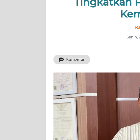
Tingkatkan 
OPINI
Kem
PERISTIWA
Ka
Informasi
Senin, 
INDEKS
BERITA
Komentar
KONTAK
KAMI
INFO
IKLAN
TENTANG
KAMI