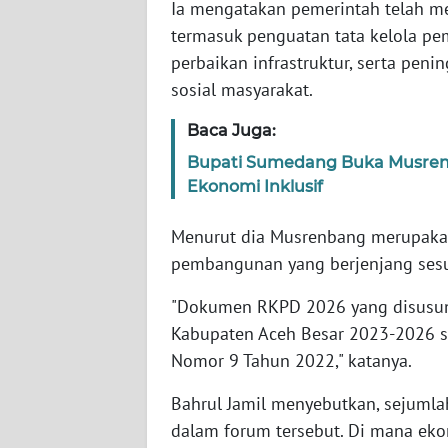
Ia mengatakan pemerintah telah m
BARAT
termasuk penguatan tata kelola p
perbaikan infrastruktur, serta peni
WN
RIAU
sosial masyarakat.
Baca Juga:
WN
SERAMBI
Bupati Sumedang Buka Musre
Ekonomi Inklusif
WN
JAMBI
Menurut dia Musrenbang merupakan
pembangunan yang berjenjang ses
WN
"Dokumen RKPD 2026 yang disusu
SULTRA
Kabupaten Aceh Besar 2023-2026 s
Nomor 9 Tahun 2022," katanya.
WN
NTB
Bahrul Jamil menyebutkan, sejuml
dalam forum tersebut. Di mana eko
WN