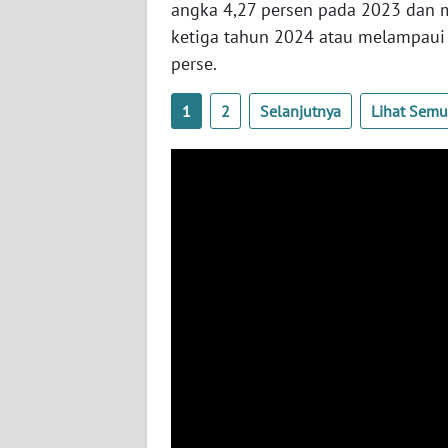
SULTENG
angka 4,27 persen pada 2023 dan m
ketiga tahun 2024 atau melampaui 
WN
perse.
SULBAR
1
2
Selanjutnya
Lihat Sem
WN
BABEL
WN
SUMBAR
WN
SUMSEL
WN
BENGKULU
WN