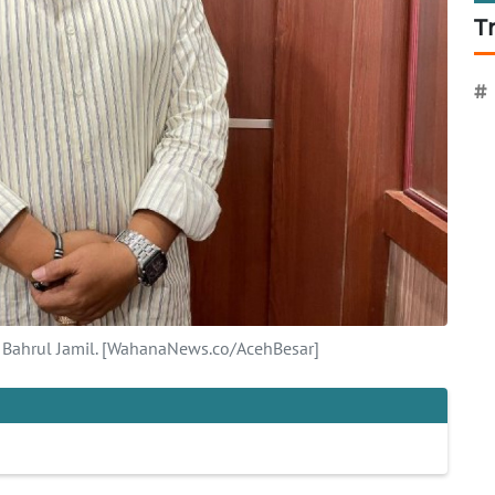
T
#
r, Bahrul Jamil. [WahanaNews.co/AcehBesar]