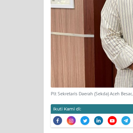
PEDOMAN
MEDIA
SIBER
REDAKSI
KARIR
DISCLAIMER
Wahana
News
Regional
Plt Sekretaris Daerah (Sekda) Aceh Besa
WN
SUMUT
Ikuti Kami di:
WN
JAKARTA