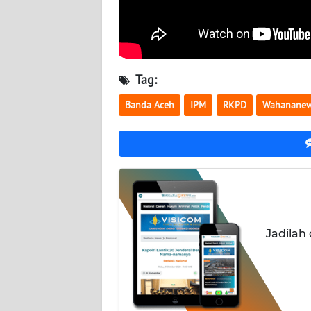
LAMPUNG
WN
JATENG
Tag:
WN
NUSANTARA
Banda Aceh
IPM
RKPD
Wahananew
WN
JOGJA
WN
JATIM
Jadilah
WN
BALI
WN
KALBAR