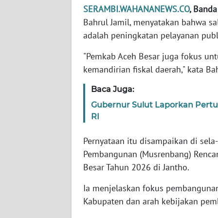
SERAMBI.WAHANANEWS.CO
, Banda
Bahrul Jamil, menyatakan bahwa s
WN
JABAR
adalah peningkatan pelayanan publ
"Pemkab Aceh Besar juga fokus u
WN
kemandirian fiskal daerah," kata Bah
BANTEN
Baca Juga:
WN
NTT
Gubernur Sulut Laporkan Pert
RI
WN
Pernyataan itu disampaikan di se
KEPRI
Pembangunan (Musrenbang) Rencana
Besar Tahun 2026 di Jantho.
WN
PAPUA
Ia menjelaskan fokus pembanguna
Kabupaten dan arah kebijakan pe
WN
PAPUA