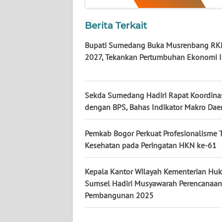
Berita Terkait
WN
KALTENG
Bupati Sumedang Buka Musrenbang RK
2027, Tekankan Pertumbuhan Ekonomi I
WN
KALTARA
Sekda Sumedang Hadiri Rapat Koordina
WN
dengan BPS, Bahas Indikator Makro Dae
KALSEL
Pemkab Bogor Perkuat Profesionalisme 
WN
Kesehatan pada Peringatan HKN ke-61
KALTIM
Kepala Kantor Wilayah Kementerian Hu
WN
SULSEL
Sumsel Hadiri Musyawarah Perencanaan
Pembangunan 2025
WN
GORONTALO