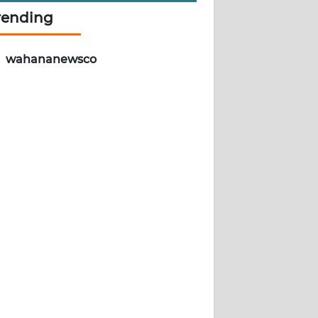
rending
wahananewsco