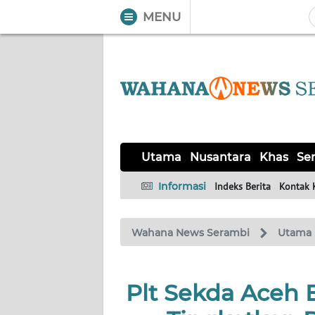
MENU
WAHANA
Tutup
TV
UTAMA
NUSANTARA
Utama
Nusantara
Khas
Ser
KHAS
Informasi
Indeks Berita
Kontak 
SERBA-
Wahana News Serambi
Utama
SERBI
HUKRIM
Plt Sekda Aceh 