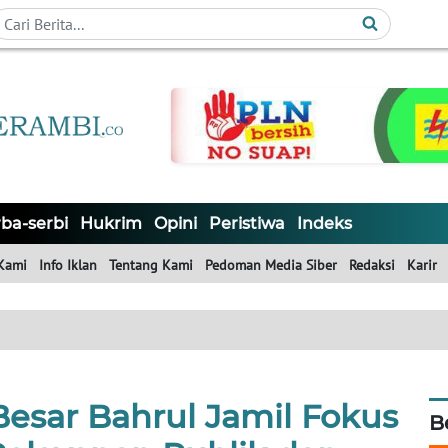
ba-serbi
Hukrim
Opini
Peristiwa
Indeks
Kami
Info Iklan
Tentang Kami
Pedoman Media Siber
Redaksi
Karir
Besar Bahrul Jamil Fokus
B