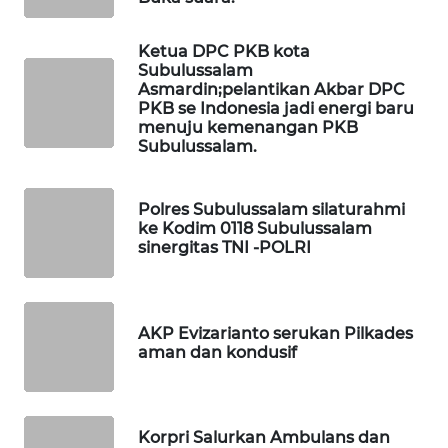
MASYARAKAT
KELISTRIKAN
Ketua DPC PKB kota
Subulussalam
Asmardin;pelantikan Akbar DPC
WALINKI
PKB se Indonesia jadi energi baru
ID
menuju kemenangan PKB
Subulussalam.
MAWAKA
ID
Polres Subulussalam silaturahmi
ke Kodim 0118 Subulussalam
MARTABAT
sinergitas TNI -POLRI
NET
PLN
AKP Evizarianto serukan Pilkades
WATCH
aman dan kondusif
MKLI
Korpri Salurkan Ambulans dan
LPKKI