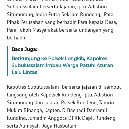
JAKARTA
Subulussalam berserta Jajaran, Iptu. Adistion
Situmorang, Indra Putra Sekcam Rundeng, Para
WN
Pihak Perusahan yang berhadir, Para Kepala Desa,
JABAR
Para Tokoh Masyarakat berserta undangan yang
berhadir.
WN
BANTEN
Baca Juga:
Berkunjung ke Polsek Longkib, Kapolres
WN
Subulussalam Imbau Warga Patuhi Aturan
NTT
Lalu Lintas
WN
Kapolres Subulussalam berserta jajaran di sambut
KEPRI
langsung oleh Kapolsek Rundeng Iptu. Adistion
Situmorang dan jajaran Polsek Rundeng, Tamrin
WN
Mukim Binanga, Kapten. D Baehaqi Danramil
PAPUA
Runding, Jumadin Anggota DPRK Dapil Rundeng
serta Alimsyah Juga Hasbullah
WN