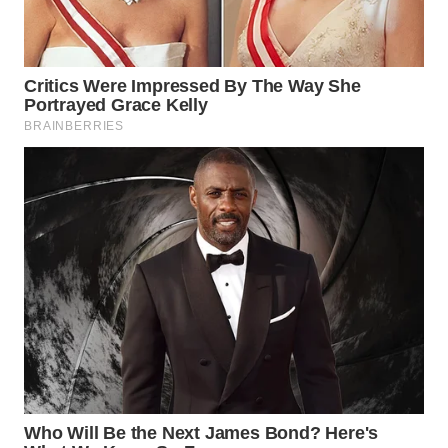
SIMALUNGUN
WN
LABUHANBATU
WN
TAPANULI
TENGAH
WN DELI
SERDANG
WN
TEBING
TINGGI
WN
PAKPAK