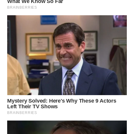
WN
KARAWANG
WN
BEKASI
WN
BOGOR
WN
DEPOK
WN
TAPANULI
UTARA
WN
SAMOSIR