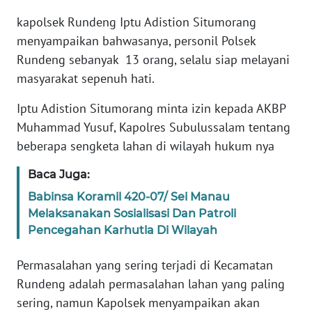
PAPUA
kapolsek Rundeng Iptu Adistion Situmorang
BARAT
menyampaikan bahwasanya, personil Polsek
Rundeng sebanyak 13 orang, selalu siap melayani
WN
RIAU
masyarakat sepenuh hati.
Iptu Adistion Situmorang minta izin kepada AKBP
WN
Muhammad Yusuf, Kapolres Subulussalam tentang
SERAMBI
beberapa sengketa lahan di wilayah hukum nya
WN
Baca Juga:
JAMBI
Babinsa Koramil 420-07/ Sei Manau
Melaksanakan Sosialisasi Dan Patroli
WN
Pencegahan Karhutla Di Wilayah
SULTRA
Permasalahan yang sering terjadi di Kecamatan
WN
Rundeng adalah permasalahan lahan yang paling
NTB
sering, namun Kapolsek menyampaikan akan