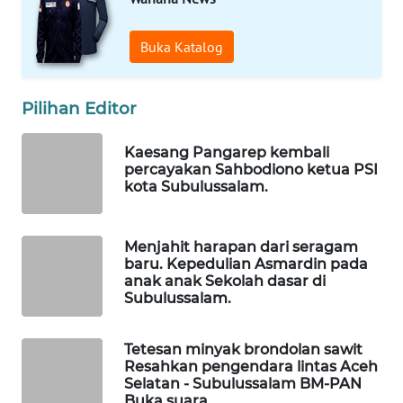
WAHANA
OTOMOTIF
Buka Katalog
WAHANA
HEALTH
Pilihan Editor
WAHANA
Kaesang Pangarep kembali
DESA
percayakan Sahbodiono ketua PSI
WISATA
kota Subulussalam.
LAPAK
WAHANA
Menjahit harapan dari seragam
baru. Kepedulian Asmardin pada
anak anak Sekolah dasar di
Wahana
Subulussalam.
Network
Tetesan minyak brondolan sawit
KONSUMEN
Resahkan pengendara lintas Aceh
LISTRIK
Selatan - Subulussalam BM-PAN
Buka suara.