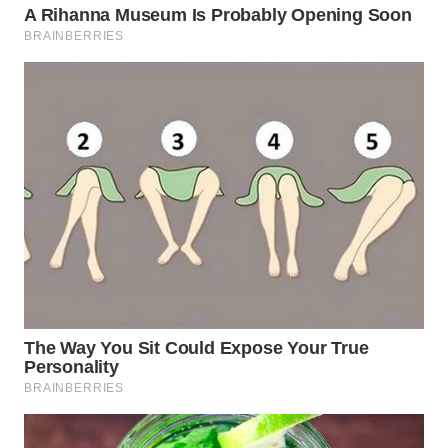
WN
LABUANBAJO
WN
BORNEO
Wahana
Media
Group
WAHANA
NEWS
WAHANA
TANI
WAHANA
ADVOKAT