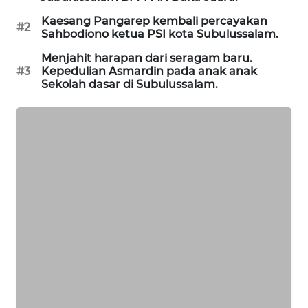
SITUNGIR
Kaesang Pangarep kembali percayakan
NEWS
#2
Sahbodiono ketua PSI kota Subulussalam.
SIDIKALANG
Menjahit harapan dari seragam baru.
#3
Kepedulian Asmardin pada anak anak
NEWS
Sekolah dasar di Subulussalam.
SIBARAGAS
NEWS
METRO
SIANTAR
NEWS
METRO
MEDAN
NEWS
METRO
JAKARTA