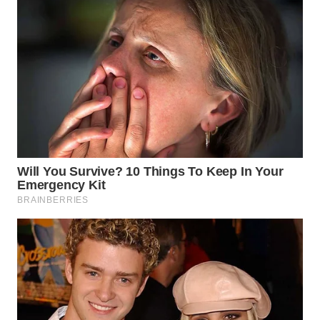
WN
PADANG
LAWAS
WN
SUMEDANG
WN
CIANJUR
WN
KEPULAUAN
SERIBU
WN
TANGERANG
WN