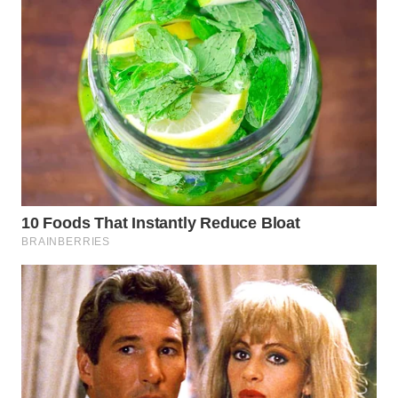
WAHANA
INFRASTRUKTUR
WAHANA
KONSUMEN
WAHANA
LISTRIK
WAHANA
TRAVEL
WAHANA
TV
WAHANANEWS
ID