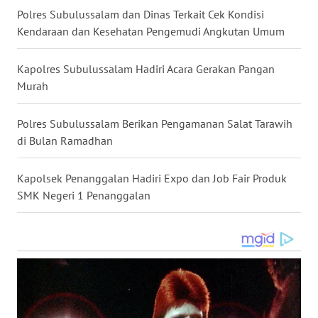
Polres Subulussalam dan Dinas Terkait Cek Kondisi
GORONTALO
Kendaraan dan Kesehatan Pengemudi Angkutan Umum
WN
SULUT
Kapolres Subulussalam Hadiri Acara Gerakan Pangan
Murah
WN
MALUKU
Polres Subulussalam Berikan Pengamanan Salat Tarawih
di Bulan Ramadhan
WN
MALUT
Kapolsek Penanggalan Hadiri Expo dan Job Fair Produk
SMK Negeri 1 Penanggalan
WN
DAIRI
WN
DANAU
TOBA