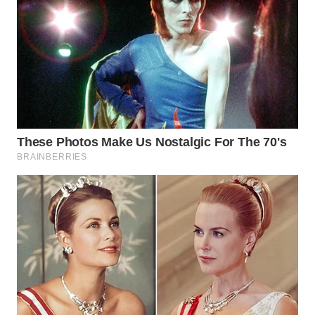
WN
NIAS
WN
LANGKAT
WN
TAPANULI
SELATAN
WN
TANJUNG
LESUNG
WN
KARO
WN