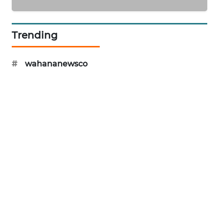
NEWS
KRT
Trending
NEWS
#
wahananewsco
KARING
NEWS
JURNAL
MARITIM
HUMBANG
NEWS
GARONGGANG
NEWS
FISUELRI