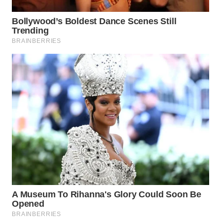
SUKABUMI
WN
PURWAKARTA
WN
PRIANGAN
TIMUR
WN
SEMARANG
WN
SOLO
WN
BOROBUDUR