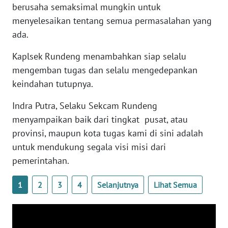
WN
berusaha semaksimal mungkin untuk
SULTENG
menyelesaikan tentang semua permasalahan yang
ada.
WN
SULBAR
Kaplsek Rundeng menambahkan siap selalu
mengemban tugas dan selalu mengedepankan
WN
keindahan tutupnya.
BABEL
Indra Putra, Selaku Sekcam Rundeng
menyampaikan baik dari tingkat pusat, atau
WN
SUMBAR
provinsi, maupun kota tugas kami di sini adalah
untuk mendukung segala visi misi dari
WN
pemerintahan.
SUMSEL
1
2
3
4
Selanjutnya
Lihat Semua
WN
BENGKULU