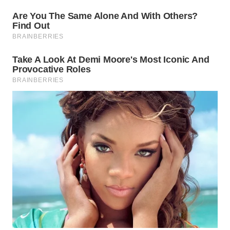
WN
MADURA
WN
SURABAYA
WN
NATUNA
WN
BINTAN
WN
MANDALIKA
WN
LIKUPANG