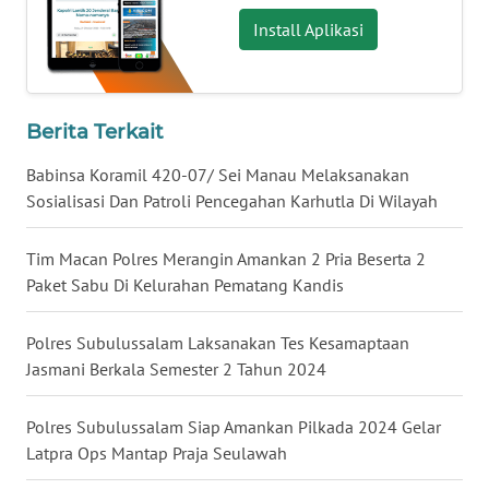
WN
KALBAR
Install Aplikasi
WN
KALTENG
Berita Terkait
WN
Babinsa Koramil 420-07/ Sei Manau Melaksanakan
KALTARA
Sosialisasi Dan Patroli Pencegahan Karhutla Di Wilayah
WN
Tim Macan Polres Merangin Amankan 2 Pria Beserta 2
KALSEL
Paket Sabu Di Kelurahan Pematang Kandis
WN
Polres Subulussalam Laksanakan Tes Kesamaptaan
KALTIM
Jasmani Berkala Semester 2 Tahun 2024
WN
Polres Subulussalam Siap Amankan Pilkada 2024 Gelar
SULSEL
Latpra Ops Mantap Praja Seulawah
WN