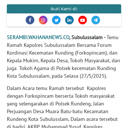
PEDOMAN
Ikuti Kami di:
MEDIA
SIBER
REDAKSI
SERAMBI.WAHANANEWS.CO
, Subulussalam -
Temu
Ramah Kapolres Subulussalam Bersama Forum
KARIR
Kordinasi Kecematan Runding (Forkopincam), dan
Kepala Mukim, Kepala Desa, Tokoh Masyarakat, dan
DISCLAIMER
juga Tokoh Agama di Polsek kecematan Runding
Kota Subulussalam, pada Selasa (27/5/2025).
Wahana
News
Dalam Acara temu Ramah tersebut Kapolres
Regional
dengan Forkopincam berserta Tokoh masyarakat
yang selengarakan di Polsek Rundeng, Jalan
WN
Perjuangan Desa Muara Batu-batu Kecamatan
SUMUT
Rundeng Kota Subulusslam, Dalam acara tersebut
di hadiri, AKBP. Muhammad Yusuf, Kapolres
WN