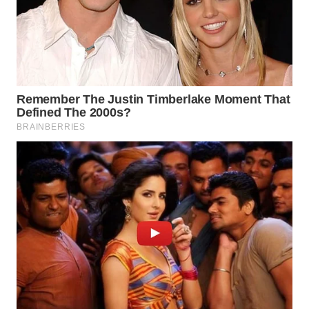
BINJAI
WN
CIREBON
WN
INDRAMAYU
WN
KUNINGAN
WN
MAJALENGKA
WN
SUBANG
WN