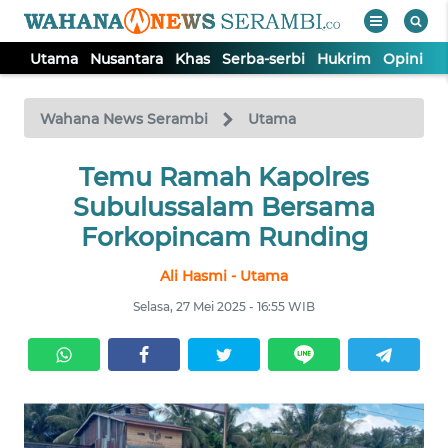
Utama
Nusantara
Khas
Serba-serbi
Hukrim
Opini
P
WAHANA
Tutup
TV
Wahana News Serambi
Utama
UTAMA
Temu Ramah Kapolres
Subulussalam Bersama
NUSANTARA
Forkopincam Runding
Ali Hasmi - Utama
KHAS
Selasa, 27 Mei 2025 - 16:55 WIB
SERBA-
SERBI
HUKRIM