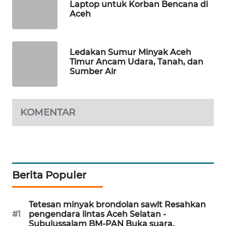
Laptop untuk Korban Bencana di
Aceh
LKKI
KOPEKLIN
Ledakan Sumur Minyak Aceh
Timur Ancam Udara, Tanah, dan
Sumber Air
PORTAL
KONSUMEN
KOMENTAR
FORWAMKI
ALPERKLINAS
FORJASIDA
Berita Populer
TAMBANG
NEWS
Tetesan minyak brondolan sawit Resahkan
#1
pengendara lintas Aceh Selatan -
Subulussalam BM-PAN Buka suara.