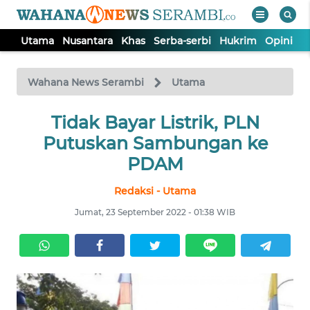
Utama
Nusantara
Khas
Serba-serbi
Hukrim
Opini
P
WAHANA
Tutup
TV
Wahana News Serambi
Utama
UTAMA
Tidak Bayar Listrik, PLN
Putuskan Sambungan ke
NUSANTARA
PDAM
Redaksi - Utama
KHAS
Jumat, 23 September 2022 - 01:38 WIB
SERBA-
SERBI
HUKRIM