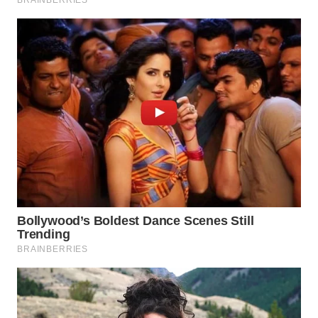
SIMALUNGUN
WN
LABUHANBATU
WN
TAPANULI
TENGAH
WN DELI
SERDANG
WN
TEBING
TINGGI
WN
PAKPAK