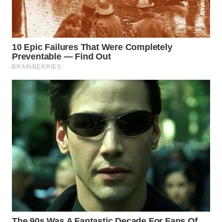
WN
PADANG
LAWAS
WN
SUMEDANG
WN
CIANJUR
WN
KEPULAUAN
SERIBU
WN
TANGERANG
WN