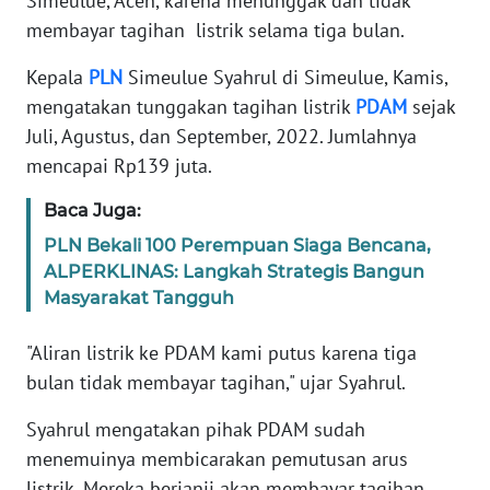
Simeulue, Aceh, karena menunggak dan tidak
membayar tagihan listrik selama tiga bulan.
PEDOMAN
MEDIA
Kepala
PLN
Simeulue Syahrul di Simeulue, Kamis,
SIBER
mengatakan tunggakan tagihan listrik
PDAM
sejak
Juli, Agustus, dan September, 2022. Jumlahnya
REDAKSI
mencapai Rp139 juta.
KARIR
Baca Juga:
PLN Bekali 100 Perempuan Siaga Bencana,
DISCLAIMER
ALPERKLINAS: Langkah Strategis Bangun
Masyarakat Tangguh
Wahana
News
Regional
"Aliran listrik ke PDAM kami putus karena tiga
bulan tidak membayar tagihan," ujar Syahrul.
WN
Syahrul mengatakan pihak PDAM sudah
SUMUT
menemuinya membicarakan pemutusan arus
listrik. Mereka berjanji akan membayar tagihan
WN