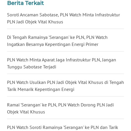
WN
Berita Terkait
LAMPUNG
Soroti Ancaman Sabotase, PLN Watch Minta Infrastruktur
PLN Jadi Objek Vital Khusus
WN
JATENG
Di Tengah Ramainya 'Serangan' ke PLN, PLN Watch
Ingatkan Besarnya Kepentingan Energi Primer
WN
NUSANTARA
PLN Watch Minta Aparat Jaga Infrastruktur PLN, Jangan
Tunggu Sabotase Terjadi
WN
JOGJA
PLN Watch Usulkan PLN Jadi Objek Vital Khusus di Tengah
WN
Tarik Menarik Kepentingan Energi
JATIM
Ramai 'Serangan' ke PLN, PLN Watch Dorong PLN Jadi
WN
Objek Vital Khusus
BALI
PLN Watch Soroti Ramainya 'Serangan' ke PLN dan Tarik