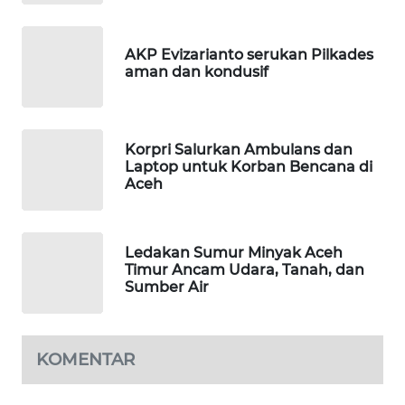
MASYARAKAT
KELISTRIKAN
AKP Evizarianto serukan Pilkades
aman dan kondusif
WALINKI
ID
MAWAKA
Korpri Salurkan Ambulans dan
Laptop untuk Korban Bencana di
ID
Aceh
MARTABAT
NET
Ledakan Sumur Minyak Aceh
Timur Ancam Udara, Tanah, dan
PLN
Sumber Air
WATCH
MKLI
KOMENTAR
LPKKI