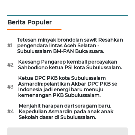
LKKI
Berita Populer
KOPEKLIN
Tetesan minyak brondolan sawit Resahkan
PORTAL
#1
pengendara lintas Aceh Selatan -
Subulussalam BM-PAN Buka suara.
KONSUMEN
Kaesang Pangarep kembali percayakan
#2
FORWAMKI
Sahbodiono ketua PSI kota Subulussalam.
Ketua DPC PKB kota Subulussalam
ALPERKLINAS
Asmardin;pelantikan Akbar DPC PKB se
#3
Indonesia jadi energi baru menuju
kemenangan PKB Subulussalam.
FORJASIDA
Menjahit harapan dari seragam baru.
#4
Kepedulian Asmardin pada anak anak
TAMBANG
Sekolah dasar di Subulussalam.
NEWS