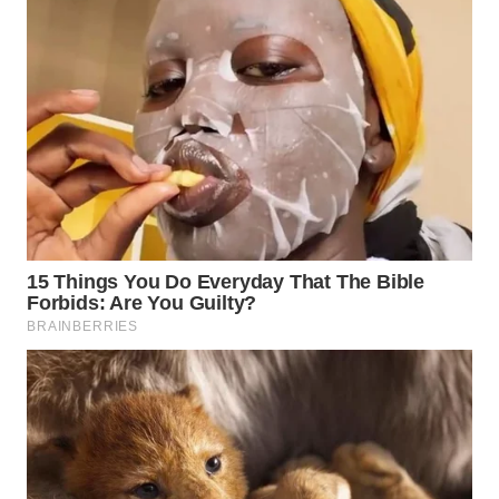
SUKABUMI
WN
PURWAKARTA
WN
PRIANGAN
TIMUR
WN
SEMARANG
WN
SOLO
WN
BOROBUDUR