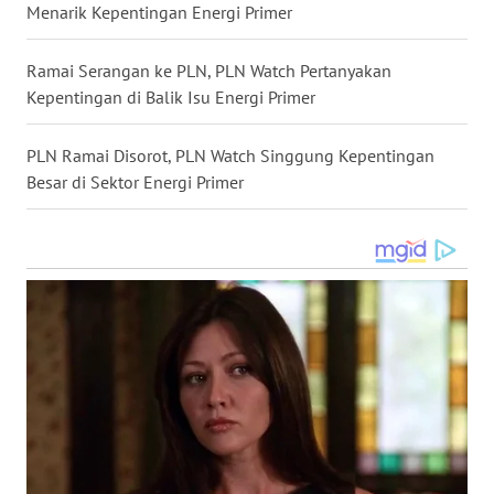
WN
Menarik Kepentingan Energi Primer
KALBAR
Ramai Serangan ke PLN, PLN Watch Pertanyakan
WN
Kepentingan di Balik Isu Energi Primer
KALTENG
PLN Ramai Disorot, PLN Watch Singgung Kepentingan
WN
Besar di Sektor Energi Primer
KALTARA
WN
KALSEL
WN
KALTIM
WN
SULSEL
WN