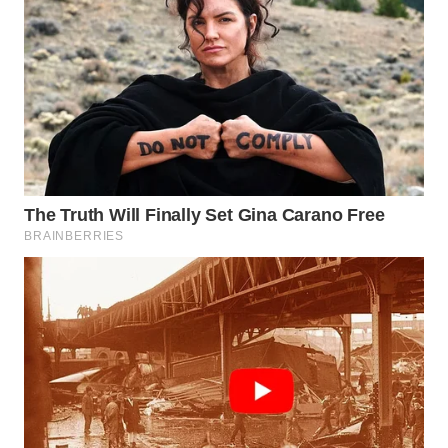
WN
KARAWANG
WN
BEKASI
WN
BOGOR
WN
DEPOK
WN
TAPANULI
UTARA
WN
SAMOSIR