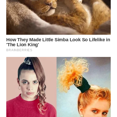
WN
MADURA
WN
SURABAYA
WN
NATUNA
WN
BINTAN
WN
MANDALIKA
WN
LIKUPANG