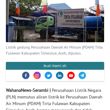
OPINI
PERISTIWA
Informasi
INDEKS
Listrik gedung Perusahaan Daerah Air Minum (PDAM) Tirta
BERITA
Fulawan Kabupaten Simeulue, Aceh, diputus.
KONTAK
Ikuti Kami di:
KAMI
INFO
IKLAN
WahanaNews-Serambi |
Perusahaan Listrik Negara
(PLN) memutus aliran listrik ke Perusahaan Daerah
TENTANG
Air Minum (PDAM) Tirta Fulawan Kabupaten
KAMI