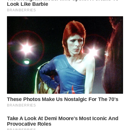
WN
NIAS
WN
LANGKAT
WN
TAPANULI
SELATAN
WN
TANJUNG
LESUNG
WN
KARO
WN