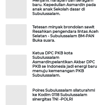
Menjahit harapan dari seragam
WAHANA
baru. Kepedulian Asmardin pada
OTOMOTIF
anak anak Sekolah dasar di
Subulussalam.
WAHANA
HEALTH
Tetesan minyak brondolan sawit
Resahkan pengendara lintas Aceh
WAHANA
Selatan - Subulussalam BM-PAN
DESA
Buka suara.
WISATA
Ketua DPC PKB kota
Subulussalam
LAPAK
Asmardin;pelantikan Akbar DPC
WAHANA
PKB se Indonesia jadi energi baru
menuju kemenangan PKB
Wahana
Subulussalam.
Network
Polres Subulussalam silaturahmi
KONSUMEN
ke Kodim 0118 Subulussalam
LISTRIK
sinergitas TNI -POLRI