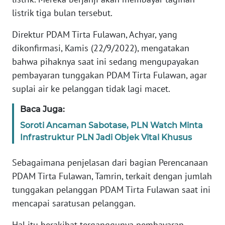
JAKARTA
listrik tiga bulan tersebut.
Direktur PDAM Tirta Fulawan, Achyar, yang
WN
JABAR
dikonfirmasi, Kamis (22/9/2022), mengatakan
bahwa pihaknya saat ini sedang mengupayakan
WN
pembayaran tunggakan PDAM Tirta Fulawan, agar
BANTEN
suplai air ke pelanggan tidak lagi macet.
Baca Juga:
WN
NTT
Soroti Ancaman Sabotase, PLN Watch Minta
Infrastruktur PLN Jadi Objek Vital Khusus
WN
KEPRI
Sebagaimana penjelasan dari bagian Perencanaan
PDAM Tirta Fulawan, Tamrin, terkait dengan jumlah
WN
tunggakan pelanggan PDAM Tirta Fulawan saat ini
PAPUA
mencapai saratusan pelanggan.
WN
Hal itu berakibat terganggunya pembayaran