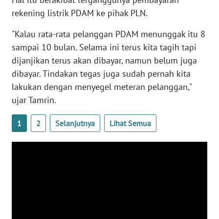
PAPUA
rekening listrik PDAM ke pihak PLN.
BARAT
"Kalau rata-rata pelanggan PDAM menunggak itu 8
WN
sampai 10 bulan. Selama ini terus kita tagih tapi
RIAU
dijanjikan terus akan dibayar, namun belum juga
dibayar. Tindakan tegas juga sudah pernah kita
WN
lakukan dengan menyegel meteran pelanggan,"
SERAMBI
ujar Tamrin.
WN
1
2
Selanjutnya
Lihat Semua
JAMBI
WN
SULTRA
WN
NTB