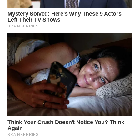
WAHANA
INFRASTRUKTUR
WAHANA
KONSUMEN
WAHANA
LISTRIK
WAHANA
TRAVEL
WAHANA
TV
WAHANANEWS
ID