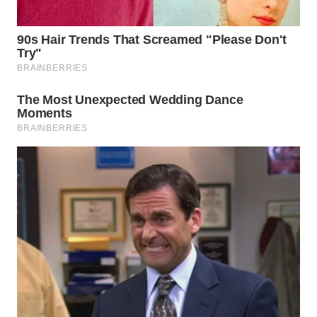
WN
LABUANBAJO
WN
BORNEO
Wahana
Media
Group
WAHANA
NEWS
WAHANA
TANI
WAHANA
ADVOKAT