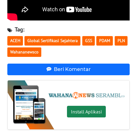
WN
SULTENG
WN
Tag:
SULBAR
ACEH
Global Sertifikasi Sejahtera
GSS
PDAM
PLN
WN
Wahananewsco
BABEL
Beri Komentar
WN
SUMBAR
WN
SUMSEL
Install Aplikasi
WN
BENGKULU