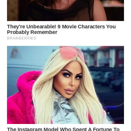
GORONTALO
WN
SULUT
WN
MALUKU
WN
MALUT
WN
DAIRI
WN
DANAU
TOBA