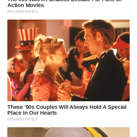
BINJAI
WN
CIREBON
WN
INDRAMAYU
WN
KUNINGAN
WN
MAJALENGKA
WN
SUBANG
WN