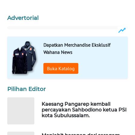
WAHANANEWS
CO ID
Advertorial
WAHANANEWS
NET
Dapatkan Merchandise Eksklusif
WAHANA
Wahana News
SPORT
Buka Katalog
WAHANA
UMKM
Pilihan Editor
WAHANA
SELEB
Kaesang Pangarep kembali
percayakan Sahbodiono ketua PSI
WAHANA
kota Subulussalam.
PERSONA