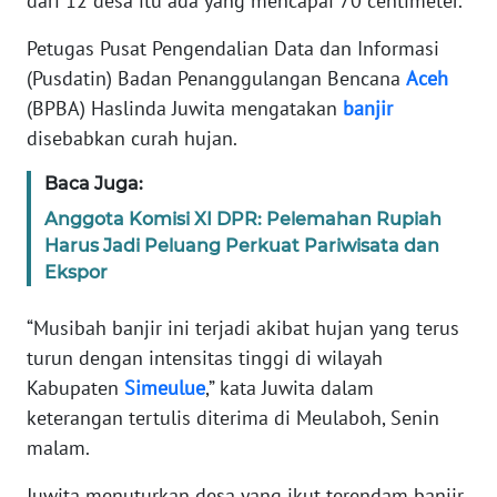
dari 12 desa itu ada yang mencapai 70 centimeter.
PEDOMAN
Petugas Pusat Pengendalian Data dan Informasi
MEDIA
(Pusdatin) Badan Penanggulangan Bencana
Aceh
SIBER
(BPBA) Haslinda Juwita mengatakan
banjir
disebabkan curah hujan.
REDAKSI
Baca Juga:
KARIR
Anggota Komisi XI DPR: Pelemahan Rupiah
Harus Jadi Peluang Perkuat Pariwisata dan
DISCLAIMER
Ekspor
Wahana
“Musibah banjir ini terjadi akibat hujan yang terus
News
Regional
turun dengan intensitas tinggi di wilayah
Kabupaten
Simeulue
,” kata Juwita dalam
WN
keterangan tertulis diterima di Meulaboh, Senin
SUMUT
malam.
Juwita menuturkan desa yang ikut terendam banjir
WN