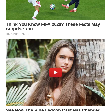
WN
NIAS
WN
LANGKAT
WN
TAPANULI
SELATAN
WN
TANJUNG
LESUNG
WN
KARO
WN