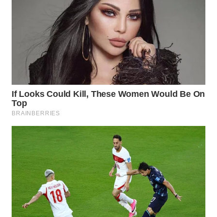
GORONTALO
WN
SULUT
WN
MALUKU
WN
MALUT
WN
DAIRI
WN
DANAU
TOBA