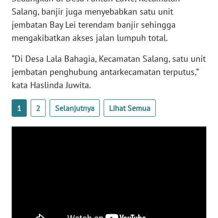
PAPUA
Salang, banjir juga menyebabkan satu unit
BARAT
jembatan Bay Lei terendam banjir sehingga
mengakibatkan akses jalan lumpuh total.
WN
RIAU
“Di Desa Lala Bahagia, Kecamatan Salang, satu unit
jembatan penghubung antarkecamatan terputus,”
WN
kata Haslinda Juwita.
SERAMBI
1
2
Selanjutnya
Lihat Semua
WN
JAMBI
WN
SULTRA
WN
NTB