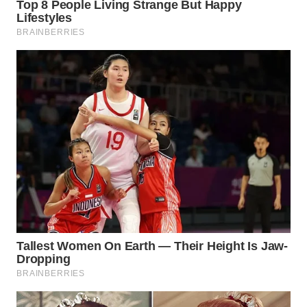
WN
MADURA
WN
SURABAYA
WN
NATUNA
WN
BINTAN
WN
MANDALIKA
WN
LIKUPANG