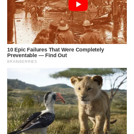
WAHANA
INFRASTRUKTUR
WAHANA
KONSUMEN
WAHANA
LISTRIK
WAHANA
TRAVEL
WAHANA
TV
WAHANANEWS
ID