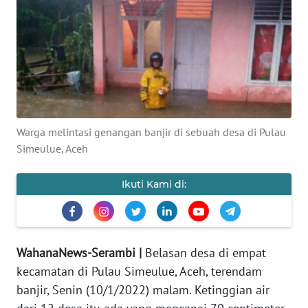
OPINI
PERISTIWA
Informasi
INDEKS
Warga melintasi genangan banjir di sebuah desa di Pulau
BERITA
Simeulue, Aceh
KONTAK
Ikuti Kami di:
KAMI
INFO
IKLAN
WahanaNews-Serambi |
Belasan desa di empat
kecamatan di Pulau Simeulue, Aceh, terendam
TENTANG
banjir, Senin (10/1/2022) malam. Ketinggian air
KAMI