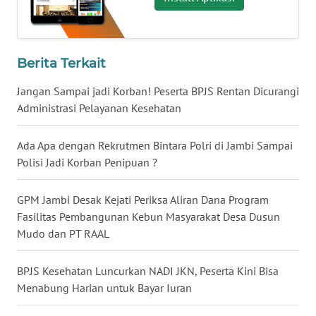
WN
LAMPUNG
WN
Berita Terkait
JATENG
Jangan Sampai jadi Korban! Peserta BPJS Rentan Dicurangi
Administrasi Pelayanan Kesehatan
WN
NUSANTARA
Ada Apa dengan Rekrutmen Bintara Polri di Jambi Sampai
Polisi Jadi Korban Penipuan ?
WN
JOGJA
GPM Jambi Desak Kejati Periksa Aliran Dana Program
WN
Fasilitas Pembangunan Kebun Masyarakat Desa Dusun
JATIM
Mudo dan PT RAAL
WN
BPJS Kesehatan Luncurkan NADI JKN, Peserta Kini Bisa
BALI
Menabung Harian untuk Bayar Iuran