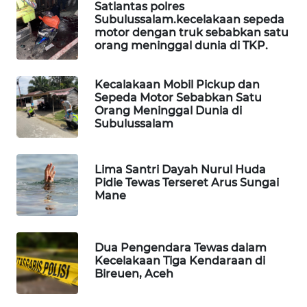
WAHANA
Satlantas polres
OTOMOTIF
Subulussalam.kecelakaan sepeda
motor dengan truk sebabkan satu
orang meninggal dunia di TKP.
WAHANA
HEALTH
Kecalakaan Mobil Pickup dan
Sepeda Motor Sebabkan Satu
WAHANA
Orang Meninggal Dunia di
DESA
Subulussalam
WISATA
LAPAK
Lima Santri Dayah Nurul Huda
Pidie Tewas Terseret Arus Sungai
WAHANA
Mane
Wahana
Network
Dua Pengendara Tewas dalam
Kecelakaan Tiga Kendaraan di
KONSUMEN
Bireuen, Aceh
LISTRIK