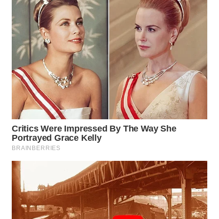
WN
LABUANBAJO
WN
BORNEO
Wahana
Media
Group
WAHANA
NEWS
WAHANA
TANI
WAHANA
ADVOKAT