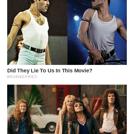
WN
PADANG
LAWAS
WN
SUMEDANG
WN
CIANJUR
WN
KEPULAUAN
SERIBU
WN
TANGERANG
WN