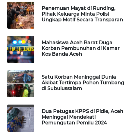
MASYARAKAT
Penemuan Mayat di Runding,
KELISTRIKAN
Pihak Keluarga Minta Polisi
Ungkap Motif Secara Transparan
WALINKI
ID
Mahasiswa Aceh Barat Duga
Korban Pembunuhan di Kamar
MAWAKA
Kos Banda Aceh
ID
MARTABAT
Satu Korban Meninggal Dunia
NET
Akibat Tertimpa Pohon Tumbang
di Subulussalam
PLN
WATCH
Dua Petugas KPPS di Pidie, Aceh
MKLI
Meninggal Mendekati
Pemungutan Pemilu 2024
LPKKI