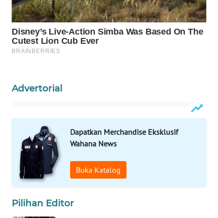
WAHANANEWS
CO ID
WAHANANEWS
NET
WAHANA
SPORT
Advertorial
WAHANA
UMKM
Dapatkan Merchandise Eksklusif
Wahana News
WAHANA
SELEB
Buka Katalog
WAHANA
PERSONA
Pilihan Editor