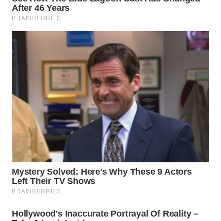
SIMALUNGUN
WN
LABUHANBATU
WN
TAPANULI
TENGAH
WN DELI
SERDANG
WN
TEBING
TINGGI
WN
PAKPAK