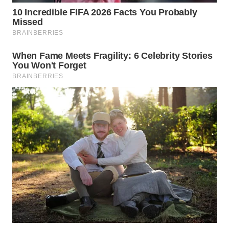
SUKABUMI
WN
PURWAKARTA
WN
PRIANGAN
TIMUR
WN
SEMARANG
WN
SOLO
WN
BOROBUDUR