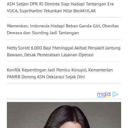
WN
ASN Setjen DPR RI Diminta Siap Hadapi Tantangan Era
KALBAR
VUCA, Suprihartini Tekankan Nilai BerAKHLAK
WN
Wamenkes: Indonesia Hadapi Beban Ganda Gizi, Obesitas
KALTENG
Dewasa dan Stunting Jadi Tantangan
WN
Netty Soroti 6.000 Bayi Meninggal Akibat Penyakit Jantung
KALTARA
Bawaan, Desak Pemerataan Layanan Operasi
WN
Konflik Kepentingan Jadi Pemicu Korupsi, Kementerian
KALSEL
PANRB Dorong ASN Deklarasi Sejak Dini
WN
KALTIM
WN
SULSEL
WN