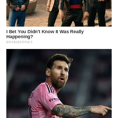
BINJAI
WN
CIREBON
WN
INDRAMAYU
WN
KUNINGAN
WN
MAJALENGKA
WN
SUBANG
WN