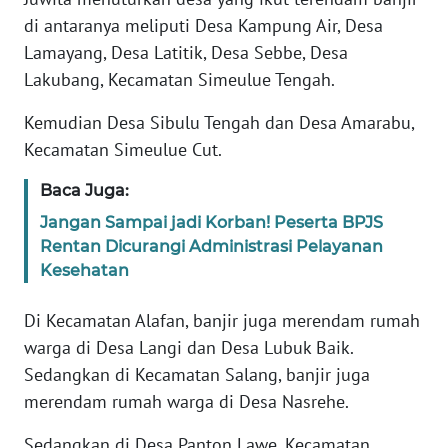
JAKARTA
di antaranya meliputi Desa Kampung Air, Desa
Lamayang, Desa Latitik, Desa Sebbe, Desa
WN
Lakubang, Kecamatan Simeulue Tengah.
JABAR
Kemudian Desa Sibulu Tengah dan Desa Amarabu,
WN
Kecamatan Simeulue Cut.
BANTEN
Baca Juga:
WN
Jangan Sampai jadi Korban! Peserta BPJS
NTT
Rentan Dicurangi Administrasi Pelayanan
Kesehatan
WN
KEPRI
Di Kecamatan Alafan, banjir juga merendam rumah
warga di Desa Langi dan Desa Lubuk Baik.
WN
Sedangkan di Kecamatan Salang, banjir juga
PAPUA
merendam rumah warga di Desa Nasrehe.
Sedangkan di Desa Panton Lawe, Kecamatan
WN