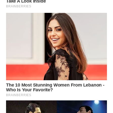
WN
KARAWANG
WN
BEKASI
WN
BOGOR
WN
DEPOK
WN
TAPANULI
UTARA
WN
SAMOSIR