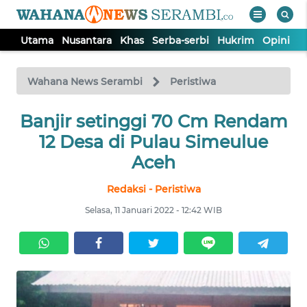
Utama
Nusantara
Khas
Serba-serbi
Hukrim
Opini
P
WAHANA
Tutup
TV
Wahana News Serambi
Peristiwa
UTAMA
Banjir setinggi 70 Cm Rendam
12 Desa di Pulau Simeulue
NUSANTARA
Aceh
Redaksi - Peristiwa
KHAS
Selasa, 11 Januari 2022 - 12:42 WIB
SERBA-
SERBI
HUKRIM