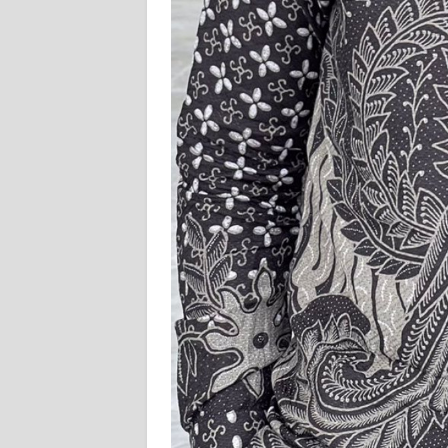
WN
JABAR
WN
BANTEN
WN
NTT
WN
KEPRI
WN
PAPUA
WN
PAPUA