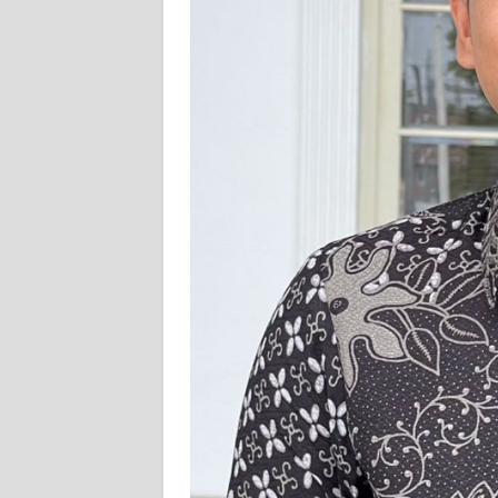
PEDOMAN
MEDIA
SIBER
REDAKSI
KARIR
DISCLAIMER
Wahana
News
Regional
WN
SUMUT
WN
JAKARTA