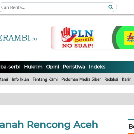
ba-serbi
Hukrim
Opini
Peristiwa
Indeks
Kami
Info Iklan
Tentang Kami
Pedoman Media Siber
Redaksi
Karir
 Tanah Rencong Aceh
B