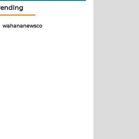
rending
wahananewsco