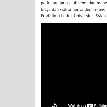
perlu lagi jauh-jauh kemedan me
biaya dan waktu hanya demi menont
WN
Prodi Ilmu Politik Universitas Syiah
KALTENG
WN
KALTARA
WN
KALSEL
WN
KALTIM
WN
SULSEL
WN
GORONTALO