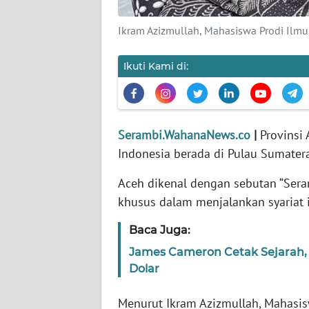
BARAT
Ikram Azizmullah, Mahasiswa Prodi Ilmu P
WN
RIAU
Ikuti Kami di:
WN
SERAMBI
Serambi.WahanaNews.co
|
Provinsi 
WN
Indonesia berada di Pulau Sumate
JAMBI
Aceh dikenal dengan sebutan “Ser
WN
khusus dalam menjalankan syariat 
SULTRA
Baca Juga:
WN
James Cameron Cetak Sejarah,
NTB
Dolar
WN
Menurut Ikram Azizmullah, Mahasisw