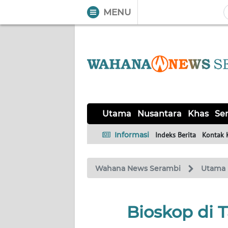
MENU
WAHANA
Tutup
TV
UTAMA
NUSANTARA
Utama
Nusantara
Khas
Ser
KHAS
Informasi
Indeks Berita
Kontak 
SERBA-
Wahana News Serambi
Utama
SERBI
HUKRIM
Bioskop di