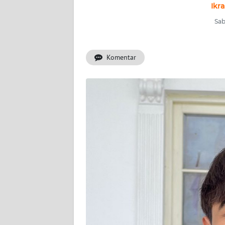
OPINI
Ikr
Sab
PERISTIWA
Informasi
Komentar
INDEKS
BERITA
KONTAK
KAMI
INFO
IKLAN
TENTANG
KAMI