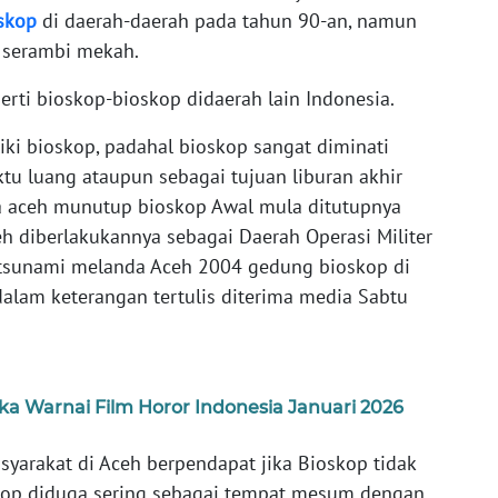
skop
di daerah-daerah pada tahun 90-an, namun
i serambi mekah.
rti bioskop-bioskop didaerah lain Indonesia.
iki bioskop, padahal bioskop sangat diminati
tu luang ataupun sebagai tujuan liburan akhir
pa aceh munutup bioskop Awal mula ditutupnya
eh diberlakukannya sebagai Daerah Operasi Militer
a tsunami melanda Aceh 2004 gedung bioskop di
 dalam keterangan tertulis diterima media Sabtu
aka Warnai Film Horor Indonesia Januari 2026
yarakat di Aceh berpendapat jika Bioskop tidak
skop diduga sering sebagai tempat mesum dengan