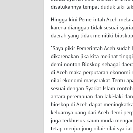
LAMPUNG
disatukannya tempat duduk laki-la
WN
Hingga kini Pemerintah Aceh mela
JATENG
karena dianggap tidak sesuai syaria
daerah yang tidak memiliki bioskop
WN
NUSANTARA
"Saya pikir Pemerintah Aceh sudah
dikarenakan jika kita melihat tin
WN
demi nonton Bioskop sebagai daera
JOGJA
di Aceh maka perputaran ekonomi 
nilai ekonomi masyarakat. Tentu a
WN
sesuai dengan Syariat Islam cont
JATIM
antara perempuan dan laki-laki dan
bioskop di Aceh dapat meningkatk
WN
BALI
keluarnya uang dari Aceh demi per
juga terkhusus kaum muda mengara
WN
tetap menjunjung nilai-nilai syaria
KALBAR