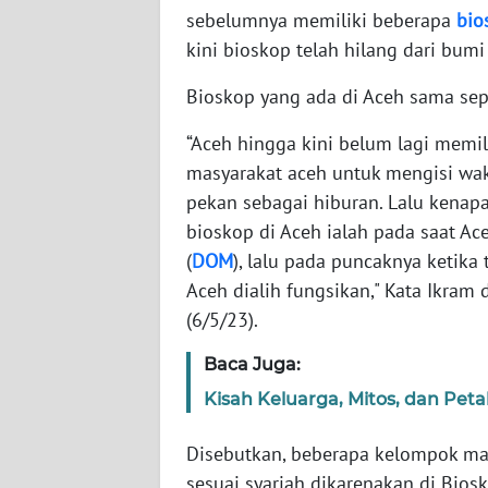
SULTENG
sebelumnya memiliki beberapa
bio
kini bioskop telah hilang dari bum
WN
SULBAR
Bioskop yang ada di Aceh sama sepe
“Aceh hingga kini belum lagi memil
WN
BABEL
masyarakat aceh untuk mengisi wak
pekan sebagai hiburan. Lalu kena
WN
bioskop di Aceh ialah pada saat Ac
SUMBAR
(
DOM
), lalu pada puncaknya ketik
Aceh dialih fungsikan," Kata Ikram
WN
(6/5/23).
SUMSEL
Baca Juga:
WN
Kisah Keluarga, Mitos, dan Pet
BENGKULU
Disebutkan, beberapa kelompok mas
WN
sesuai syariah dikarenakan di Bio