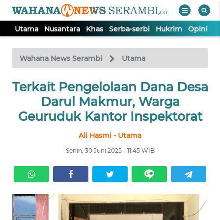
Utama
Nusantara
Khas
Serba-serbi
Hukrim
Opini
P
WAHANA
Tutup
TV
Wahana News Serambi
Utama
UTAMA
Terkait Pengelolaan Dana Desa
Darul Makmur, Warga
NUSANTARA
Geuruduk Kantor Inspektorat
Ali Hasmi - Utama
KHAS
Senin, 30 Juni 2025 - 11:45 WIB
SERBA-
SERBI
HUKRIM