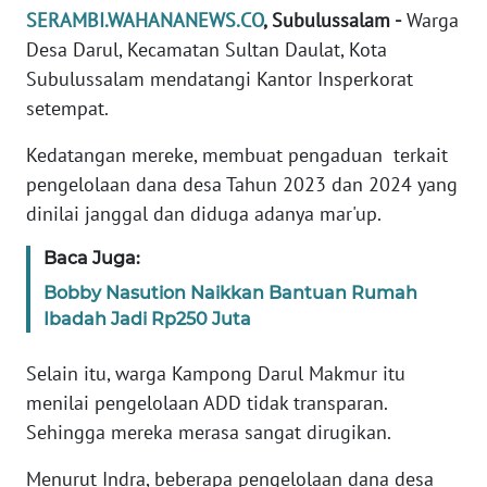
SERAMBI.WAHANANEWS.CO
, Subulussalam -
Warga
PEDOMAN
Desa Darul, Kecamatan Sultan Daulat, Kota
MEDIA
Subulussalam mendatangi Kantor Insperkorat
SIBER
setempat.
REDAKSI
Kedatangan mereke, membuat pengaduan terkait
pengelolaan dana desa Tahun 2023 dan 2024 yang
KARIR
dinilai janggal dan diduga adanya mar'up.
DISCLAIMER
Baca Juga:
Bobby Nasution Naikkan Bantuan Rumah
Wahana
Ibadah Jadi Rp250 Juta
News
Regional
Selain itu, warga Kampong Darul Makmur itu
menilai pengelolaan ADD tidak transparan.
WN
SUMUT
Sehingga mereka merasa sangat dirugikan.
Menurut Indra, beberapa pengelolaan dana desa
WN