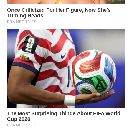
SUKABUMI
WN
PURWAKARTA
WN
PRIANGAN
TIMUR
WN
SEMARANG
WN
SOLO
WN
BOROBUDUR