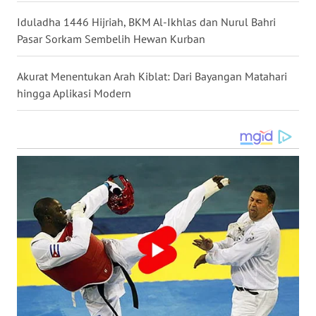
WN
KALBAR
Iduladha 1446 Hijriah, BKM Al-Ikhlas dan Nurul Bahri
Pasar Sorkam Sembelih Hewan Kurban
WN
KALTENG
Akurat Menentukan Arah Kiblat: Dari Bayangan Matahari
hingga Aplikasi Modern
WN
KALTARA
WN
KALSEL
WN
KALTIM
WN
SULSEL
WN