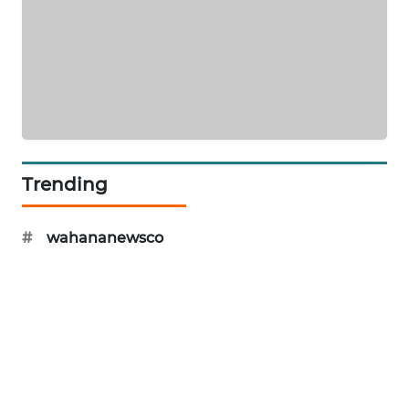
LKKI
KOPEKLIN
PORTAL
KONSUMEN
Trending
FORWAMKI
#
wahananewsco
ALPERKLINAS
FORJASIDA
TAMBANG
NEWS