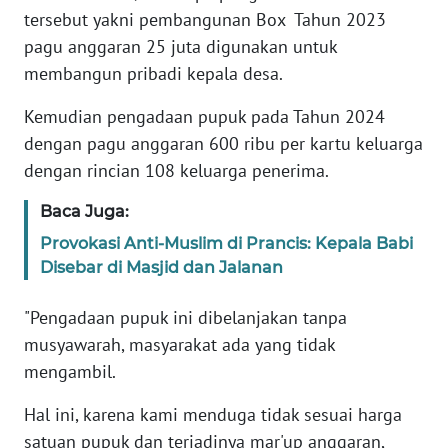
tersebut yakni pembangunan Box Tahun 2023
JAKARTA
pagu anggaran 25 juta digunakan untuk
membangun pribadi kepala desa.
WN
JABAR
Kemudian pengadaan pupuk pada Tahun 2024
dengan pagu anggaran 600 ribu per kartu keluarga
WN
BANTEN
dengan rincian 108 keluarga penerima.
Baca Juga:
WN
NTT
Provokasi Anti-Muslim di Prancis: Kepala Babi
Disebar di Masjid dan Jalanan
WN
KEPRI
"Pengadaan pupuk ini dibelanjakan tanpa
musyawarah, masyarakat ada yang tidak
WN
mengambil.
PAPUA
Hal ini, karena kami menduga tidak sesuai harga
satuan pupuk dan terjadinya mar'up anggaran,
WN