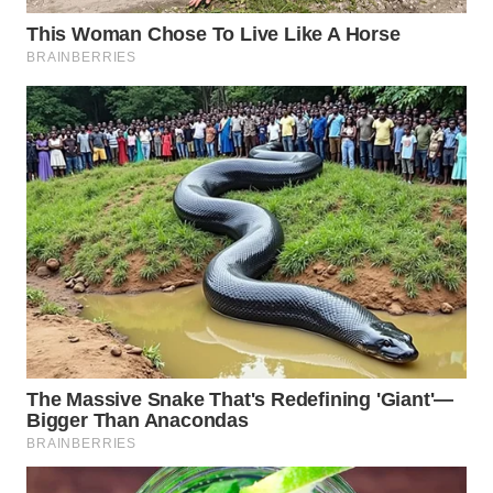
SIMALUNGUN
WN
LABUHANBATU
WN
TAPANULI
TENGAH
WN DELI
SERDANG
WN
TEBING
TINGGI
WN
PAKPAK