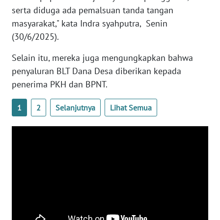
PAPUA
serta diduga ada pemalsuan tanda tangan
BARAT
masyarakat," kata Indra syahputra, Senin
(30/6/2025).
WN
RIAU
Selain itu, mereka juga mengungkapkan bahwa
penyaluran BLT Dana Desa diberikan kepada
WN
penerima PKH dan BPNT.
SERAMBI
1
2
Selanjutnya
Lihat Semua
WN
JAMBI
WN
SULTRA
WN
NTB