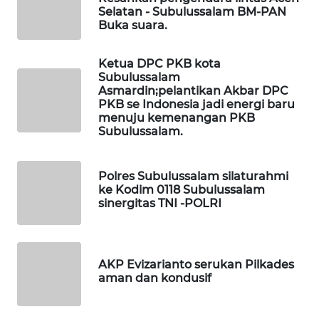
WAHANANEWS
Selatan - Subulussalam BM-PAN
CO ID
Buka suara.
WAHANANEWS
Ketua DPC PKB kota
NET
Subulussalam
Asmardin;pelantikan Akbar DPC
PKB se Indonesia jadi energi baru
WAHANA
menuju kemenangan PKB
SPORT
Subulussalam.
WAHANA
Polres Subulussalam silaturahmi
UMKM
ke Kodim 0118 Subulussalam
sinergitas TNI -POLRI
WAHANA
SELEB
AKP Evizarianto serukan Pilkades
WAHANA
aman dan kondusif
PERSONA