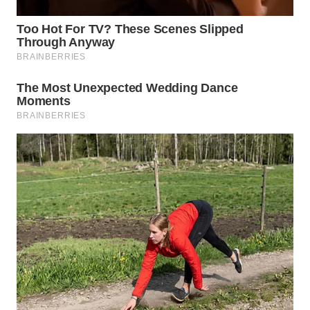
WN
NIAS
WN
LANGKAT
WN
TAPANULI
SELATAN
WN
TANJUNG
LESUNG
WN
KARO
WN