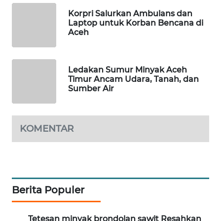
WAHANA
OTOMOTIF
Korpri Salurkan Ambulans dan
Laptop untuk Korban Bencana di
Aceh
WAHANA
HEALTH
Ledakan Sumur Minyak Aceh
WAHANA
Timur Ancam Udara, Tanah, dan
DESA
Sumber Air
WISATA
LAPAK
KOMENTAR
WAHANA
Wahana
Network
Berita Populer
KONSUMEN
LISTRIK
Tetesan minyak brondolan sawit Resahkan