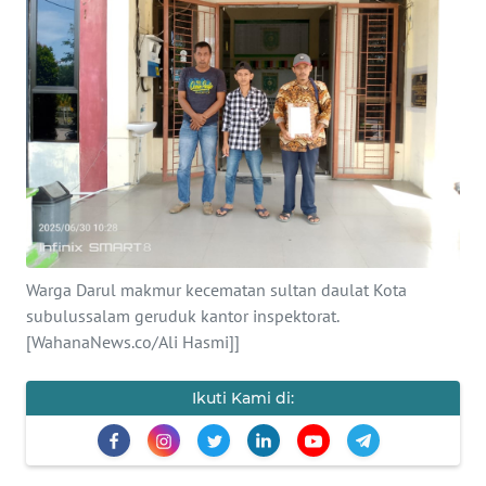
OPINI
PERISTIWA
Informasi
INDEKS
BERITA
KONTAK
Warga Darul makmur kecematan sultan daulat Kota
KAMI
subulussalam geruduk kantor inspektorat.
[WahanaNews.co/Ali Hasmi]]
INFO
IKLAN
Ikuti Kami di:
TENTANG
KAMI