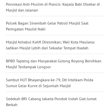
WN
Provokasi Anti-Muslim di Prancis: Kepala Babi Disebar di
LAMPUNG
Masjid dan Jalanan
WN
Polsek Bagan Sinembah Gelar Patroli Masjid Saat
JATENG
Peringatan Maulid Nabi
WN
Masjid Ashabul Kahfi Diresmikan, Wali Kota Maulana:
NUSANTARA
Jadikan Masjid Lebih dari Sekadar Tempat Ibadah
WN
BPBD Tapteng dan Masyarakat Gotong Royong Bersihkan
JOGJA
Masjid Terdampak Longsor
WN
Sambut HUT Bhayangkara ke-79, Dit Intelkam Polda
JATIM
Sumut Gelar Kurve di Sejumlah Masjid
WN
BALI
Sedekah BRI Cabang Jakarta Pondok Indah Giat Jumat
Berkah