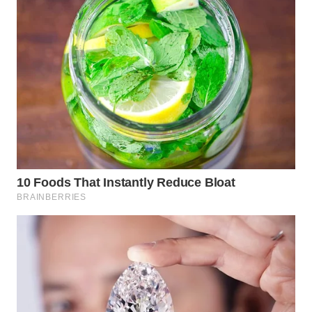
WN
KARAWANG
WN
BEKASI
WN
BOGOR
WN
DEPOK
WN
TAPANULI
UTARA
WN
SAMOSIR