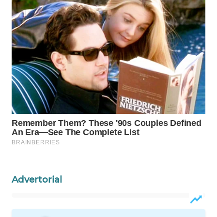
WN
LABUANBAJO
WN
BORNEO
Wahana
Media
Group
WAHANA
NEWS
WAHANA
TANI
Advertorial
WAHANA
ADVOKAT