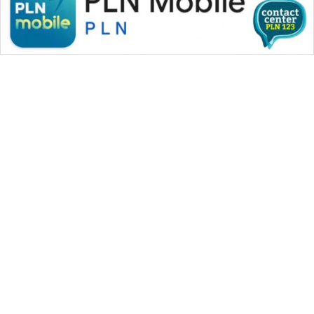
WAHANA MEDIA GROUP
|
|
|
WAHANA NEWS co
WAHANA TANI
WAHANA ADVOKAT
|
|
WAHANA INFRASTRUKTUR
WAHANA KONSUMEN
|
|
|
WAHANA LISTRIK
WAHANA TRAVEL
WAHANA TV
|
|
|
WAHANANEWS id
WAHANANEWS CO ID
WAHANANEWS NET
|
|
|
WAHANA SPORT ID
Wahana UMKM
Wahana Seleb