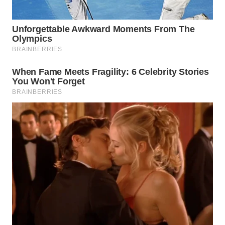
GORONTALO
WN
SULUT
WN
MALUKU
WN
MALUT
WN
DAIRI
WN
DANAU
TOBA