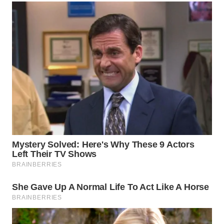
WN
MADURA
WN
SURABAYA
WN
NATUNA
WN
BINTAN
WN
MANDALIKA
WN
LIKUPANG