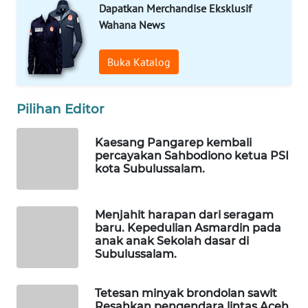
Dapatkan Merchandise Eksklusif
WAHANA
INFRASTRUKTUR
Wahana News
WAHANA
Buka Katalog
KONSUMEN
Pilihan Editor
WAHANA
LISTRIK
Kaesang Pangarep kembali
percayakan Sahbodiono ketua PSI
WAHANA
kota Subulussalam.
TRAVEL
WAHANA
Menjahit harapan dari seragam
TV
baru. Kepedulian Asmardin pada
anak anak Sekolah dasar di
Subulussalam.
WAHANANEWS
ID
Tetesan minyak brondolan sawit
Resahkan pengendara lintas Aceh