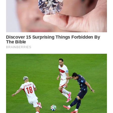
WN
PADANG
LAWAS
WN
SUMEDANG
WN
CIANJUR
WN
KEPULAUAN
SERIBU
WN
TANGERANG
WN