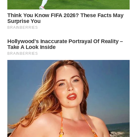
BINJAI
WN
CIREBON
WN
INDRAMAYU
WN
KUNINGAN
WN
MAJALENGKA
WN
SUBANG
WN