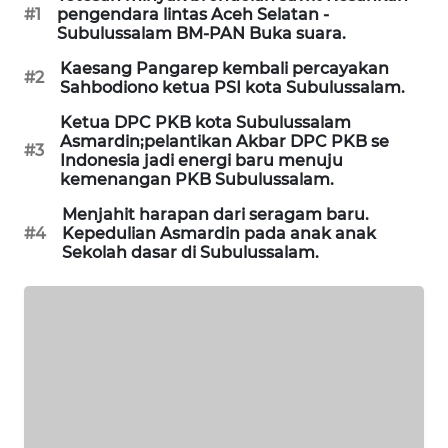
#1
pengendara lintas Aceh Selatan -
MASYARAKAT
Subulussalam BM-PAN Buka suara.
KELISTRIKAN
Kaesang Pangarep kembali percayakan
#2
Sahbodiono ketua PSI kota Subulussalam.
WALINKI
ID
Ketua DPC PKB kota Subulussalam
Asmardin;pelantikan Akbar DPC PKB se
#3
Indonesia jadi energi baru menuju
MAWAKA
kemenangan PKB Subulussalam.
ID
Menjahit harapan dari seragam baru.
#4
Kepedulian Asmardin pada anak anak
MARTABAT
Sekolah dasar di Subulussalam.
NET
PLN
WATCH
MKLI
LPKKI