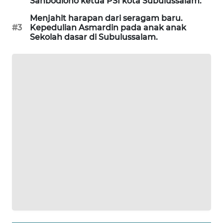
Sahbodiono ketua PSI kota Subulussalam.
SITUNGIR
NEWS
Menjahit harapan dari seragam baru.
#3
Kepedulian Asmardin pada anak anak
Sekolah dasar di Subulussalam.
SIDIKALANG
NEWS
SIBARAGAS
NEWS
METRO
SIANTAR
NEWS
METRO
MEDAN
NEWS
METRO
JAKARTA