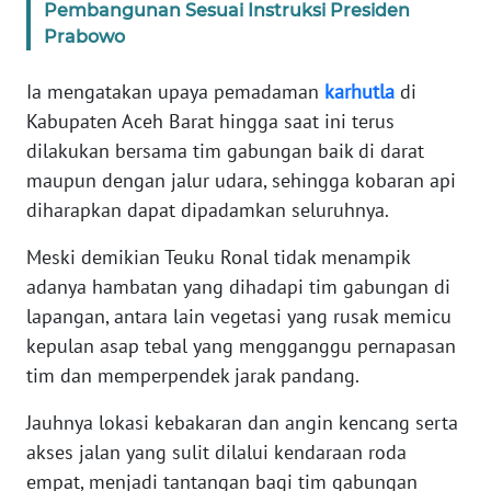
Pembangunan Sesuai Instruksi Presiden
PAPUA
Prabowo
BARAT
Ia mengatakan upaya pemadaman
karhutla
di
WN
Kabupaten Aceh Barat hingga saat ini terus
RIAU
dilakukan bersama tim gabungan baik di darat
maupun dengan jalur udara, sehingga kobaran api
WN
SERAMBI
diharapkan dapat dipadamkan seluruhnya.
Meski demikian Teuku Ronal tidak menampik
WN
JAMBI
adanya hambatan yang dihadapi tim gabungan di
lapangan, antara lain vegetasi yang rusak memicu
WN
kepulan asap tebal yang mengganggu pernapasan
SULTRA
tim dan memperpendek jarak pandang.
Jauhnya lokasi kebakaran dan angin kencang serta
WN
NTB
akses jalan yang sulit dilalui kendaraan roda
empat, menjadi tantangan bagi tim gabungan