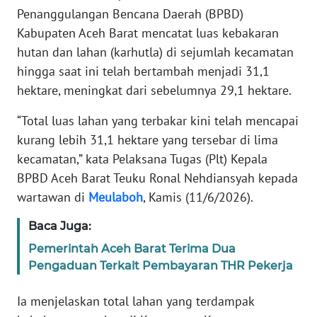
Penanggulangan Bencana Daerah (BPBD)
PEDOMAN
Kabupaten Aceh Barat mencatat luas kebakaran
MEDIA
SIBER
hutan dan lahan (karhutla) di sejumlah kecamatan
hingga saat ini telah bertambah menjadi 31,1
REDAKSI
hektare, meningkat dari sebelumnya 29,1 hektare.
“Total luas lahan yang terbakar kini telah mencapai
KARIR
kurang lebih 31,1 hektare yang tersebar di lima
kecamatan,” kata Pelaksana Tugas (Plt) Kepala
DISCLAIMER
BPBD Aceh Barat Teuku Ronal Nehdiansyah kepada
wartawan di
Meulaboh
, Kamis (11/6/2026).
Wahana
News
Regional
Baca Juga:
Pemerintah Aceh Barat Terima Dua
WN
Pengaduan Terkait Pembayaran THR Pekerja
SUMUT
Ia menjelaskan total lahan yang terdampak
WN