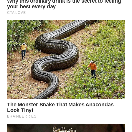
WN
KARAWANG
WN
BEKASI
WN
BOGOR
WN
DEPOK
WN
TAPANULI
UTARA
WN
SAMOSIR