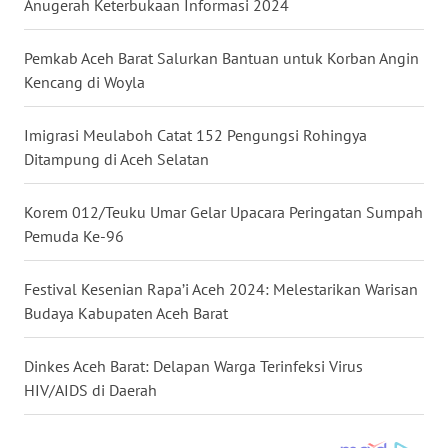
WN
Anugerah Keterbukaan Informasi 2024
KALBAR
Pemkab Aceh Barat Salurkan Bantuan untuk Korban Angin
WN
Kencang di Woyla
KALTENG
Imigrasi Meulaboh Catat 152 Pengungsi Rohingya
WN
Ditampung di Aceh Selatan
KALTARA
Korem 012/Teuku Umar Gelar Upacara Peringatan Sumpah
WN
Pemuda Ke-96
KALSEL
Festival Kesenian Rapa’i Aceh 2024: Melestarikan Warisan
WN
Budaya Kabupaten Aceh Barat
KALTIM
Dinkes Aceh Barat: Delapan Warga Terinfeksi Virus
WN
HIV/AIDS di Daerah
SULSEL
WN