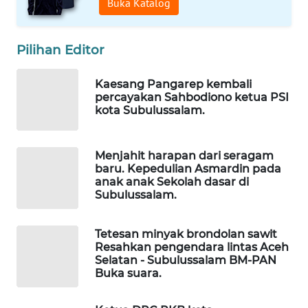
WAHANA
Buka Katalog
OTOMOTIF
Pilihan Editor
WAHANA
HEALTH
Kaesang Pangarep kembali
percayakan Sahbodiono ketua PSI
WAHANA
kota Subulussalam.
DESA
WISATA
Menjahit harapan dari seragam
baru. Kepedulian Asmardin pada
LAPAK
anak anak Sekolah dasar di
WAHANA
Subulussalam.
Wahana
Network
Tetesan minyak brondolan sawit
Resahkan pengendara lintas Aceh
Selatan - Subulussalam BM-PAN
KONSUMEN
Buka suara.
LISTRIK