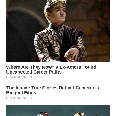
WN
PADANG
LAWAS
WN
SUMEDANG
WN
CIANJUR
WN
KEPULAUAN
SERIBU
WN
TANGERANG
WN