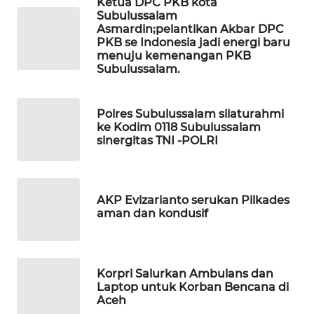
Ketua DPC PKB kota
MASYARAKAT
Subulussalam
KELISTRIKAN
Asmardin;pelantikan Akbar DPC
PKB se Indonesia jadi energi baru
menuju kemenangan PKB
WALINKI
Subulussalam.
ID
Polres Subulussalam silaturahmi
MAWAKA
ke Kodim 0118 Subulussalam
ID
sinergitas TNI -POLRI
MARTABAT
NET
AKP Evizarianto serukan Pilkades
aman dan kondusif
PLN
WATCH
MKLI
Korpri Salurkan Ambulans dan
Laptop untuk Korban Bencana di
Aceh
LPKKI