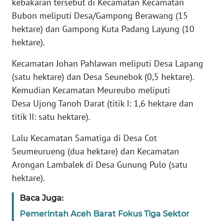
kebakaran tersebut di Kecamatan Kecamatan
JAKARTA
Bubon meliputi Desa/Gampong Berawang (15
hektare) dan Gampong Kuta Padang Layung (10
WN
hektare).
JABAR
Kecamatan Johan Pahlawan meliputi Desa Lapang
WN
(satu hektare) dan Desa Seunebok (0,5 hektare).
BANTEN
Kemudian Kecamatan Meureubo meliputi
Desa Ujong Tanoh Darat (titik I: 1,6 hektare dan
WN
titik II: satu hektare).
NTT
Lalu Kecamatan Samatiga di Desa Cot
WN
Seumeurueng (dua hektare) dan Kecamatan
KEPRI
Arongan Lambalek di Desa Gunung Pulo (satu
hektare).
WN
PAPUA
Baca Juga:
Pemerintah Aceh Barat Fokus Tiga Sektor
WN