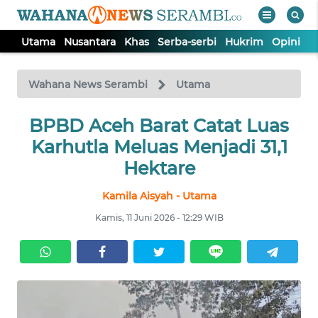
Utama
Nusantara
Khas
Serba-serbi
Hukrim
Opini
P
WAHANA
Tutup
TV
Wahana News Serambi
Utama
UTAMA
BPBD Aceh Barat Catat Luas
Karhutla Meluas Menjadi 31,1
NUSANTARA
Hektare
Kamila Aisyah - Utama
KHAS
Kamis, 11 Juni 2026 - 12:29 WIB
SERBA-
SERBI
HUKRIM