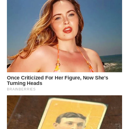
WAHANA
INFRASTRUKTUR
WAHANA
KONSUMEN
WAHANA
LISTRIK
WAHANA
TRAVEL
WAHANA
TV
WAHANANEWS
ID