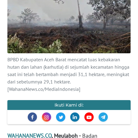
OPINI
PERISTIWA
Informasi
INDEKS
BPBD Kabupaten Aceh Barat mencatat luas kebakaran
BERITA
hutan dan lahan (karhutla) di sejumlah kecamatan hingga
saat ini telah bertambah menjadi 31,1 hektare, meningkat
KONTAK
dari sebelumnya 29,1 hektare.
KAMI
[WahanaNews.co/MediaIndonesia]
INFO
Ikuti Kami di:
IKLAN
TENTANG
KAMI
WAHANANEWS.CO
, Meulaboh -
Badan