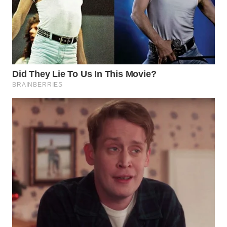
SUKABUMI
WN
PURWAKARTA
WN
PRIANGAN
TIMUR
WN
SEMARANG
WN
SOLO
WN
BOROBUDUR