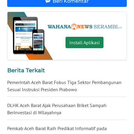
Beri Komentar
WN
LAMPUNG
WN
JATENG
Install Aplikasi
WN
NUSANTARA
WN
Berita Terkait
JOGJA
Pemerintah Aceh Barat Fokus Tiga Sektor Pembangunan
Sesuai Instruksi Presiden Prabowo
WN
JATIM
DLHK Aceh Barat Ajak Perusahaan Briket Sampah
Berinvestasi di Wilayahnya
WN
BALI
Pemkab Aceh Barat Raih Predikat Informatif pada