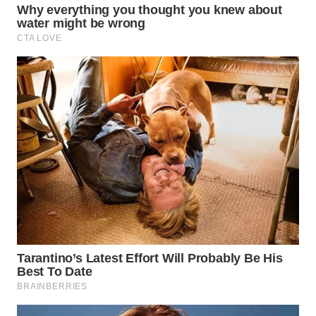
WN
LABUANBAJO
WN
BORNEO
Wahana
Media
Group
WAHANA
NEWS
WAHANA
TANI
WAHANA
ADVOKAT