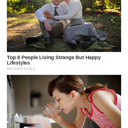
WN
NIAS
WN
LANGKAT
WN
TAPANULI
SELATAN
WN
TANJUNG
LESUNG
WN
KARO
WN