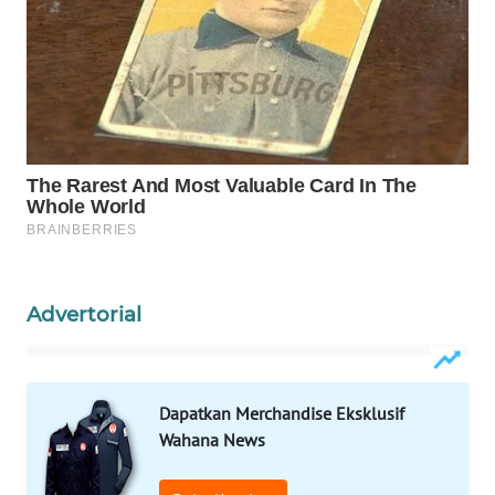
WAHANANEWS
CO ID
WAHANANEWS
NET
WAHANA
SPORT
WAHANA
UMKM
Advertorial
WAHANA
SELEB
Dapatkan Merchandise Eksklusif
WAHANA
Wahana News
PERSONA