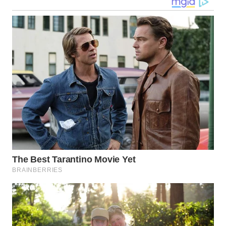
GORONTALO
WN
SULUT
WN
MALUKU
WN
MALUT
WN
DAIRI
WN
DANAU
TOBA