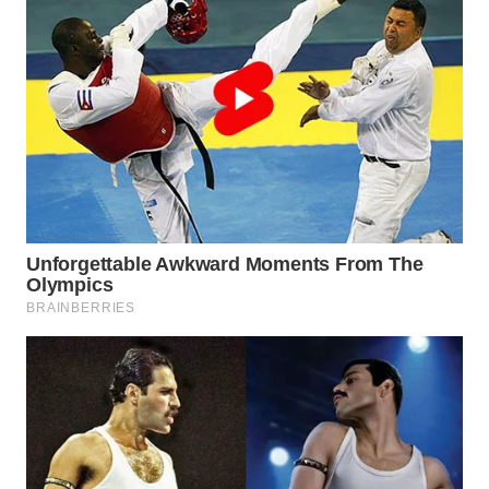
BINJAI
WN
CIREBON
WN
INDRAMAYU
WN
KUNINGAN
WN
MAJALENGKA
WN
SUBANG
WN