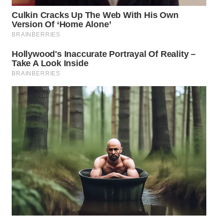
WN
MADURA
WN
SURABAYA
WN
NATUNA
WN
BINTAN
WN
MANDALIKA
WN
LIKUPANG