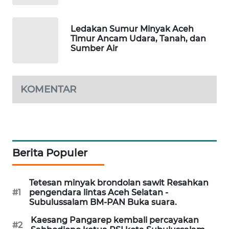
LKKI
Ledakan Sumur Minyak Aceh
Timur Ancam Udara, Tanah, dan
Sumber Air
KOPEKLIN
PORTAL
KONSUMEN
KOMENTAR
FORWAMKI
ALPERKLINAS
Berita Populer
FORJASIDA
Tetesan minyak brondolan sawit Resahkan
#1
pengendara lintas Aceh Selatan -
TAMBANG
Subulussalam BM-PAN Buka suara.
NEWS
Kaesang Pangarep kembali percayakan
#2