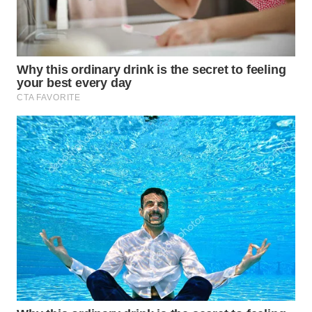
SIMALUNGUN
WN
LABUHANBATU
WN
TAPANULI
TENGAH
WN DELI
SERDANG
WN
TEBING
TINGGI
WN
PAKPAK