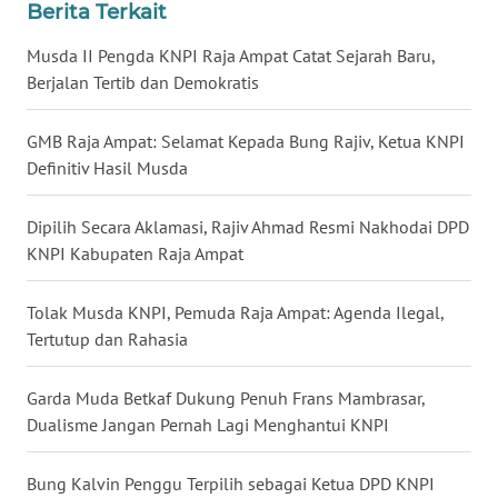
WN
Berita Terkait
KALBAR
Musda II Pengda KNPI Raja Ampat Catat Sejarah Baru,
Berjalan Tertib dan Demokratis
WN
KALTENG
GMB Raja Ampat: Selamat Kepada Bung Rajiv, Ketua KNPI
Definitiv Hasil Musda
WN
KALTARA
Dipilih Secara Aklamasi, Rajiv Ahmad Resmi Nakhodai DPD
WN
KNPI Kabupaten Raja Ampat
KALSEL
Tolak Musda KNPI, Pemuda Raja Ampat: Agenda Ilegal,
WN
Tertutup dan Rahasia
KALTIM
Garda Muda Betkaf Dukung Penuh Frans Mambrasar,
WN
Dualisme Jangan Pernah Lagi Menghantui KNPI
SULSEL
Bung Kalvin Penggu Terpilih sebagai Ketua DPD KNPI
WN