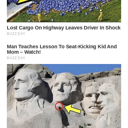
SUKABUMI
WN
PURWAKARTA
WN
PRIANGAN
TIMUR
WN
SEMARANG
WN
SOLO
WN
BOROBUDUR