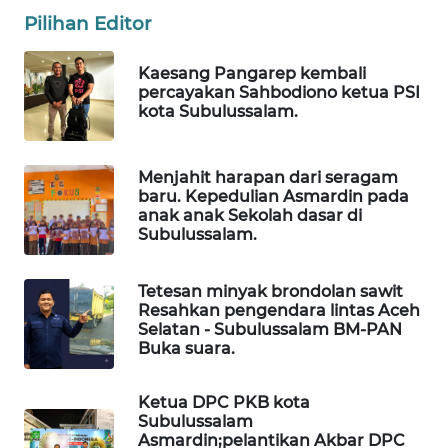
WAHANA
Pilihan Editor
OTOMOTIF
Kaesang Pangarep kembali
WAHANA
percayakan Sahbodiono ketua PSI
HEALTH
kota Subulussalam.
WAHANA
DESA
Menjahit harapan dari seragam
WISATA
baru. Kepedulian Asmardin pada
anak anak Sekolah dasar di
Subulussalam.
LAPAK
WAHANA
Tetesan minyak brondolan sawit
Resahkan pengendara lintas Aceh
Wahana
Selatan - Subulussalam BM-PAN
Network
Buka suara.
KONSUMEN
Ketua DPC PKB kota
LISTRIK
Subulussalam
Asmardin;pelantikan Akbar DPC