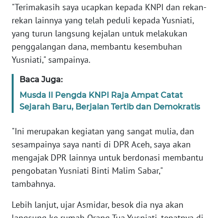
"Terimakasih saya ucapkan kepada KNPI dan rekan-
PAPUA
BARAT
rekan lainnya yang telah peduli kepada Yusniati,
yang turun langsung kejalan untuk melakukan
WN
penggalangan dana, membantu kesembuhan
RIAU
Yusniati," sampainya.
WN
Baca Juga:
SERAMBI
Musda II Pengda KNPI Raja Ampat Catat
Sejarah Baru, Berjalan Tertib dan Demokratis
WN
JAMBI
"Ini merupakan kegiatan yang sangat mulia, dan
sesampainya saya nanti di DPR Aceh, saya akan
WN
mengajak DPR lainnya untuk berdonasi membantu
SULTRA
pengobatan Yusniati Binti Malim Sabar,"
tambahnya.
WN
NTB
Lebih lanjut, ujar Asmidar, besok dia nya akan
langsung ke rumah Orang Tua Yusniati, tepatnya di