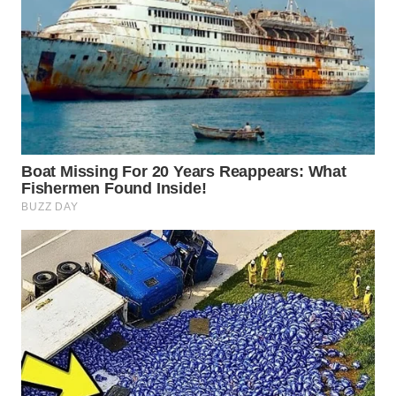
BINJAI
WN
CIREBON
WN
INDRAMAYU
WN
KUNINGAN
WN
MAJALENGKA
WN
SUBANG
WN