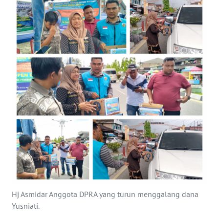
OPINI
PERISTIWA
Informasi
INDEKS
BERITA
KONTAK
KAMI
INFO
IKLAN
Hj Asmidar Anggota DPRA yang turun menggalang dana
TENTANG
Yusniati.
KAMI