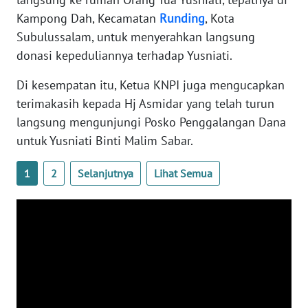
WN
Kampong Dah, Kecamatan
Runding
, Kota
SULTENG
Subulussalam, untuk menyerahkan langsung
donasi kepeduliannya terhadap Yusniati.
WN
SULBAR
Di kesempatan itu, Ketua KNPI juga mengucapkan
terimakasih kepada Hj Asmidar yang telah turun
WN
langsung mengunjungi Posko Penggalangan Dana
BABEL
untuk Yusniati Binti Malim Sabar.
WN
1
2
Selanjutnya
Lihat Semua
SUMBAR
WN
SUMSEL
WN
BENGKULU