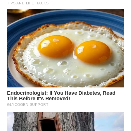
SIMALUNGUN
WN
LABUHANBATU
WN
TAPANULI
TENGAH
WN DELI
SERDANG
WN
TEBING
TINGGI
WN
PAKPAK