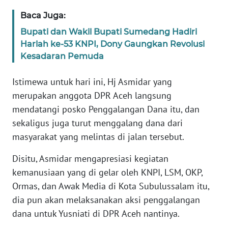
JAKARTA
Baca Juga:
Bupati dan Wakil Bupati Sumedang Hadiri
WN
Harlah ke-53 KNPI, Dony Gaungkan Revolusi
JABAR
Kesadaran Pemuda
WN
Istimewa untuk hari ini, Hj Asmidar yang
BANTEN
merupakan anggota DPR Aceh langsung
mendatangi posko Penggalangan Dana itu, dan
WN
sekaligus juga turut menggalang dana dari
NTT
masyarakat yang melintas di jalan tersebut.
WN
Disitu, Asmidar mengapresiasi kegiatan
KEPRI
kemanusiaan yang di gelar oleh KNPI, LSM, OKP,
Ormas, dan Awak Media di Kota Subulussalam itu,
WN
PAPUA
dia pun akan melaksanakan aksi penggalangan
dana untuk Yusniati di DPR Aceh nantinya.
WN