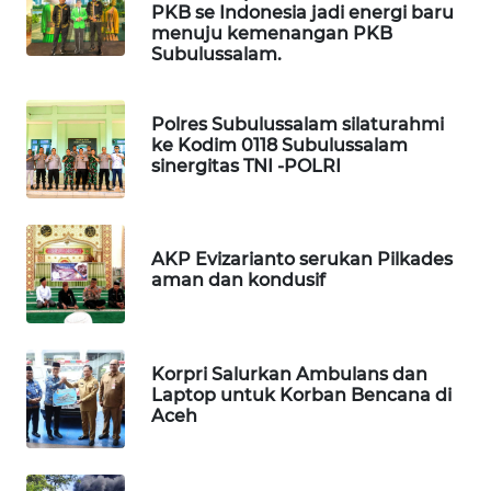
PKB se Indonesia jadi energi baru
MASYARAKAT
menuju kemenangan PKB
KELISTRIKAN
Subulussalam.
WALINKI
ID
Polres Subulussalam silaturahmi
ke Kodim 0118 Subulussalam
sinergitas TNI -POLRI
MAWAKA
ID
AKP Evizarianto serukan Pilkades
MARTABAT
aman dan kondusif
NET
PLN
WATCH
Korpri Salurkan Ambulans dan
Laptop untuk Korban Bencana di
Aceh
MKLI
LPKKI