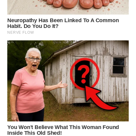
WN
NIAS
WN
LANGKAT
WN
TAPANULI
SELATAN
WN
TANJUNG
LESUNG
WN
KARO
WN