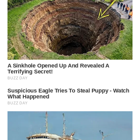
WN
PADANG
LAWAS
WN
SUMEDANG
WN
CIANJUR
WN
KEPULAUAN
SERIBU
WN
TANGERANG
WN