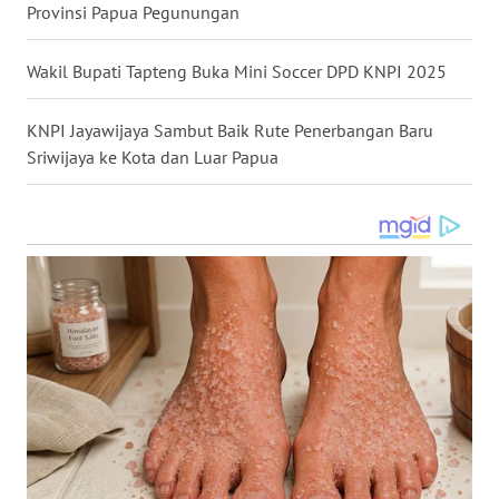
Provinsi Papua Pegunungan
GORONTALO
Wakil Bupati Tapteng Buka Mini Soccer DPD KNPI 2025
WN
SULUT
KNPI Jayawijaya Sambut Baik Rute Penerbangan Baru
Sriwijaya ke Kota dan Luar Papua
WN
MALUKU
WN
MALUT
WN
DAIRI
WN
DANAU
TOBA