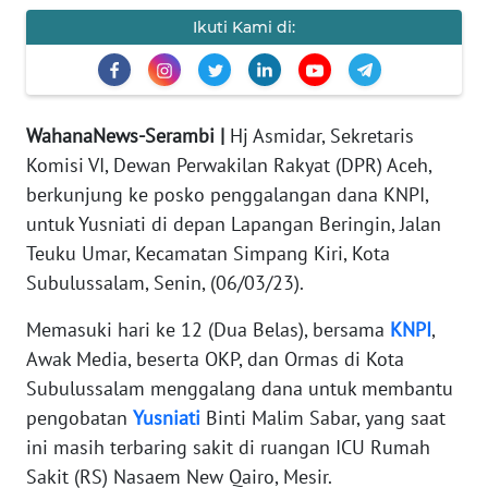
Ikuti Kami di:
PEDOMAN
MEDIA
SIBER
WahanaNews-Serambi |
Hj Asmidar, Sekretaris
REDAKSI
Komisi VI, Dewan Perwakilan Rakyat (DPR) Aceh,
berkunjung ke posko penggalangan dana KNPI,
KARIR
untuk Yusniati di depan Lapangan Beringin, Jalan
DISCLAIMER
Teuku Umar, Kecamatan Simpang Kiri, Kota
Subulussalam, Senin, (06/03/23).
Wahana
News
Memasuki hari ke 12 (Dua Belas), bersama
KNPI
,
Regional
Awak Media, beserta OKP, dan Ormas di Kota
Subulussalam menggalang dana untuk membantu
WN
pengobatan
Yusniati
Binti Malim Sabar, yang saat
SUMUT
ini masih terbaring sakit di ruangan ICU Rumah
Sakit (RS) Nasaem New Qairo, Mesir.
WN