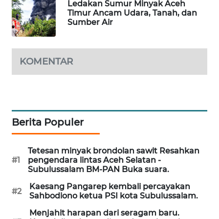
Ledakan Sumur Minyak Aceh
Timur Ancam Udara, Tanah, dan
LKKI
Sumber Air
KOPEKLIN
KOMENTAR
PORTAL
KONSUMEN
FORWAMKI
Berita Populer
ALPERKLINAS
Tetesan minyak brondolan sawit Resahkan
#1
pengendara lintas Aceh Selatan -
FORJASIDA
Subulussalam BM-PAN Buka suara.
Kaesang Pangarep kembali percayakan
TAMBANG
#2
Sahbodiono ketua PSI kota Subulussalam.
NEWS
Menjahit harapan dari seragam baru.