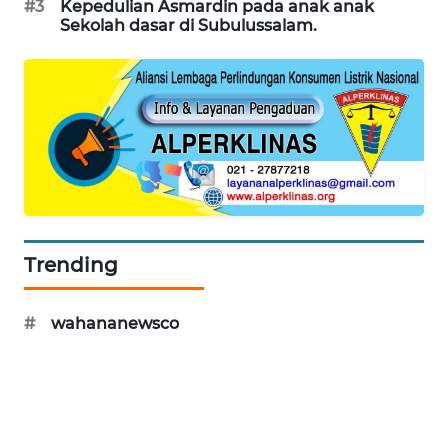
#3
Kepedulian Asmardin pada anak anak
SITUNGIR
Sekolah dasar di Subulussalam.
NEWS
SIDIKALANG
NEWS
SIBARAGAS
NEWS
METRO
SIANTAR
Trending
NEWS
#
wahananewsco
METRO
MEDAN
NEWS
METRO
JAKARTA