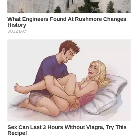
WN
MADURA
WN
SURABAYA
WN
NATUNA
WN
BINTAN
WN
MANDALIKA
WN
LIKUPANG