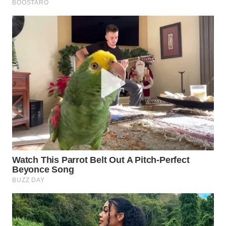
WN
LABUANBAJO
WN
BORNEO
Wahana
Media
Group
WAHANA
NEWS
WAHANA
TANI
WAHANA
ADVOKAT