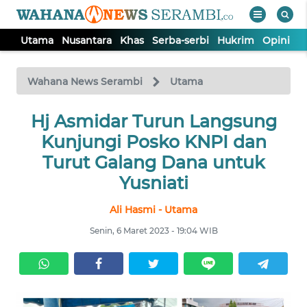
Utama
Nusantara
Khas
Serba-serbi
Hukrim
Opini
P
WAHANA
Tutup
TV
Wahana News Serambi
Utama
UTAMA
Hj Asmidar Turun Langsung
Kunjungi Posko KNPI dan
NUSANTARA
Turut Galang Dana untuk
Yusniati
KHAS
Ali Hasmi - Utama
Senin, 6 Maret 2023 - 19:04 WIB
SERBA-
SERBI
HUKRIM