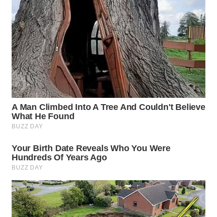
WN
KARAWANG
WN
BEKASI
WN
BOGOR
WN
DEPOK
WN
TAPANULI
UTARA
WN
SAMOSIR