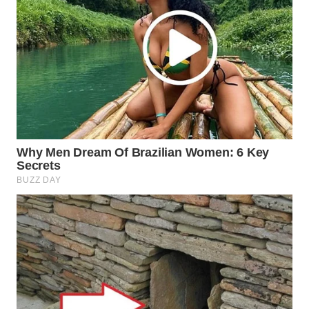
WAHANA
INFRASTRUKTUR
WAHANA
KONSUMEN
WAHANA
LISTRIK
WAHANA
TRAVEL
WAHANA
TV
WAHANANEWS
ID