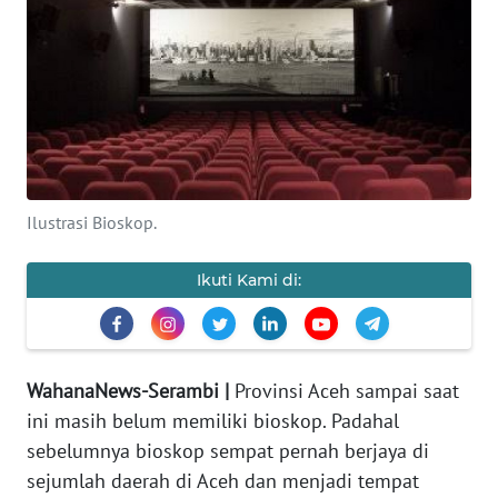
OPINI
PERISTIWA
Informasi
INDEKS
Ilustrasi Bioskop.
BERITA
Ikuti Kami di:
KONTAK
KAMI
INFO
WahanaNews-Serambi |
Provinsi Aceh sampai saat
IKLAN
ini masih belum memiliki bioskop. Padahal
TENTANG
sebelumnya bioskop sempat pernah berjaya di
KAMI
sejumlah daerah di Aceh dan menjadi tempat