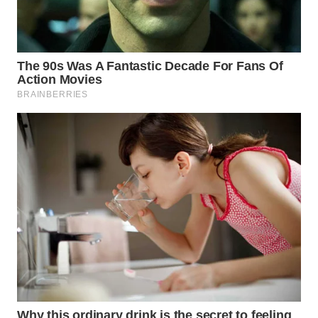
WN
LABUANBAJO
WN
BORNEO
Wahana
Media
Group
WAHANA
NEWS
WAHANA
TANI
WAHANA
ADVOKAT