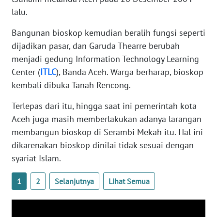
PAPUA
lalu.
BARAT
Bangunan bioskop kemudian beralih fungsi seperti
WN
dijadikan pasar, dan Garuda Thearre berubah
RIAU
menjadi gedung Information Technology Learning
Center (
ITLC
), Banda Aceh. Warga berharap, bioskop
WN
kembali dibuka Tanah Rencong.
SERAMBI
Terlepas dari itu, hingga saat ini pemerintah kota
WN
Aceh juga masih memberlakukan adanya larangan
JAMBI
membangun bioskop di Serambi Mekah itu. Hal ini
dikarenakan bioskop dinilai tidak sesuai dengan
WN
syariat Islam.
SULTRA
1
2
Selanjutnya
Lihat Semua
WN
NTB