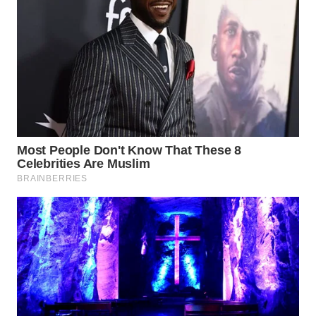
GORONTALO
WN
SULUT
WN
MALUKU
WN
MALUT
WN
DAIRI
WN
DANAU
TOBA