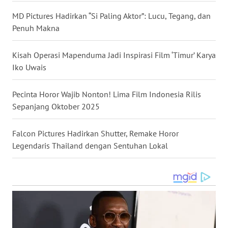
WN
KALBAR
MD Pictures Hadirkan “Si Paling Aktor”: Lucu, Tegang, dan
Penuh Makna
WN
KALTENG
Kisah Operasi Mapenduma Jadi Inspirasi Film ‘Timur’ Karya
Iko Uwais
WN
KALTARA
Pecinta Horor Wajib Nonton! Lima Film Indonesia Rilis
Sepanjang Oktober 2025
WN
KALSEL
Falcon Pictures Hadirkan Shutter, Remake Horor
Legendaris Thailand dengan Sentuhan Lokal
WN
KALTIM
WN
SULSEL
WN