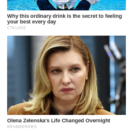
BINJAI
WN
CIREBON
WN
INDRAMAYU
WN
KUNINGAN
WN
MAJALENGKA
WN
SUBANG
WN