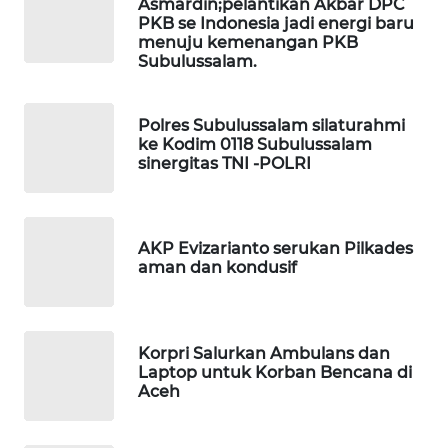
Asmardin;pelantikan Akbar DPC
PKB se Indonesia jadi energi baru
menuju kemenangan PKB
LKKI
Subulussalam.
KOPEKLIN
Polres Subulussalam silaturahmi
ke Kodim 0118 Subulussalam
PORTAL
sinergitas TNI -POLRI
KONSUMEN
FORWAMKI
AKP Evizarianto serukan Pilkades
aman dan kondusif
ALPERKLINAS
FORJASIDA
Korpri Salurkan Ambulans dan
Laptop untuk Korban Bencana di
TAMBANG
Aceh
NEWS