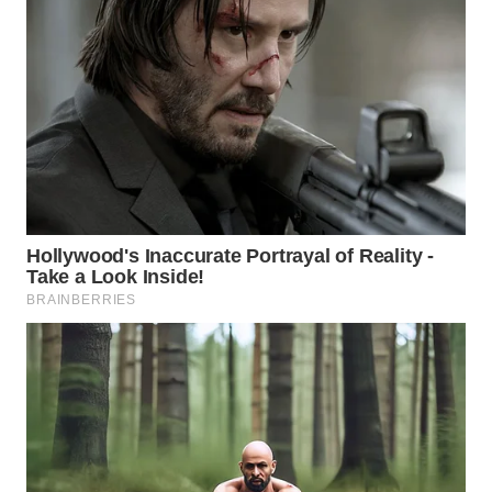
WAHANANEWS
CO ID
WAHANANEWS
NET
WAHANA
SPORT
WAHANA
UMKM
WAHANA
SELEB
WAHANA
PERSONA