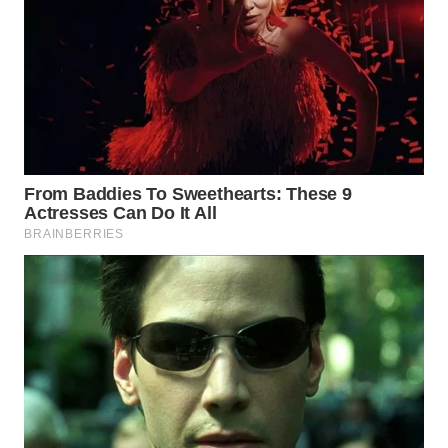
WN
MADURA
WN
SURABAYA
WN
NATUNA
WN
BINTAN
WN
MANDALIKA
WN
LIKUPANG