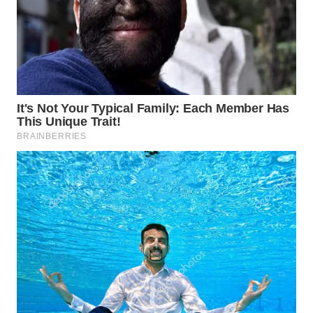
WN
PADANG
LAWAS
WN
SUMEDANG
WN
CIANJUR
WN
KEPULAUAN
SERIBU
WN
TANGERANG
WN