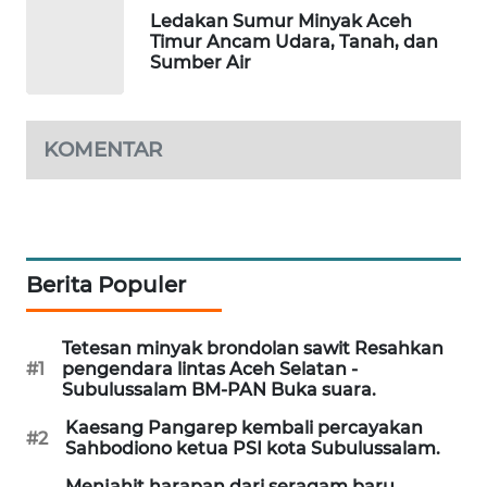
SITUNGIR
Ledakan Sumur Minyak Aceh
NEWS
Timur Ancam Udara, Tanah, dan
Sumber Air
SIDIKALANG
NEWS
KOMENTAR
SIBARAGAS
NEWS
METRO
SIANTAR
Berita Populer
NEWS
Tetesan minyak brondolan sawit Resahkan
METRO
#1
pengendara lintas Aceh Selatan -
MEDAN
Subulussalam BM-PAN Buka suara.
NEWS
Kaesang Pangarep kembali percayakan
#2
Sahbodiono ketua PSI kota Subulussalam.
METRO
JAKARTA
Menjahit harapan dari seragam baru.