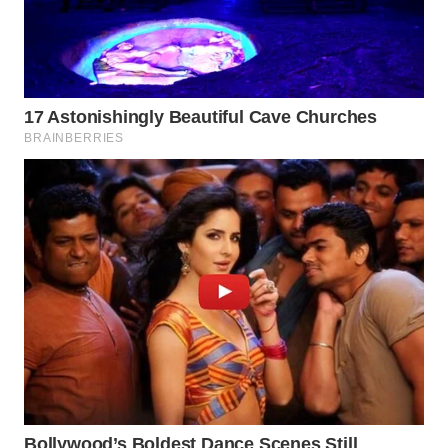
WN
NIAS
WN
LANGKAT
WN
TAPANULI
SELATAN
WN
TANJUNG
LESUNG
WN
KARO
WN