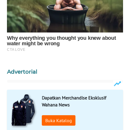
WAHANA
OTOMOTIF
WAHANA
HEALTH
WAHANA
DESA
WISATA
Advertorial
LAPAK
WAHANA
Wahana
Dapatkan Merchandise Eksklusif
Network
Wahana News
KONSUMEN
LISTRIK
Buka Katalog