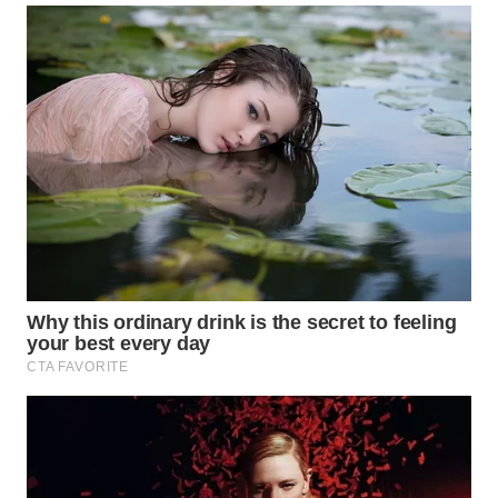
SUKABUMI
WN
PURWAKARTA
WN
PRIANGAN
TIMUR
WN
SEMARANG
WN
SOLO
WN
BOROBUDUR