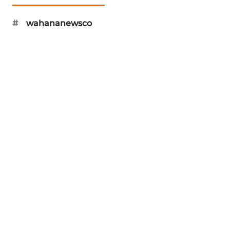
ID
#
wahananewsco
ENERGI
NEWS
CILEUNGSI
NEWS
BERKAT
NEWS
BERAMPU
NEWS
ANUGERAH
NEWS
AKHLAK