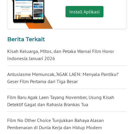
WN
LAMPUNG
Install Aplikasi
WN
JATENG
Berita Terkait
WN
Kisah Keluarga, Mitos, dan Petaka Warnai Film Horor
NUSANTARA
Indonesia Januari 2026
WN
Antusiasme Memuncak, ‘AGAK LAEN: Menyala Pantiku!’
JOGJA
Geser Film Pertama dari Tiga Besar
WN
JATIM
Film Baru Agak Laen Tayang November, Usung Kisah
Detektif Gagal dan Rahasia Brankas Tua
WN
BALI
Film No Other Choice Tunjukkan Bahaya Alasan
Pembenaran di Dunia Kerja dan Hidup Modern