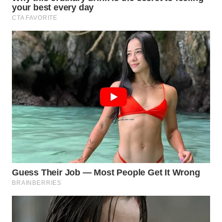
WAHANA
INFRASTRUKTUR
WAHANA
KONSUMEN
WAHANA
LISTRIK
WAHANA
TRAVEL
WAHANA
TV
WAHANANEWS
ID