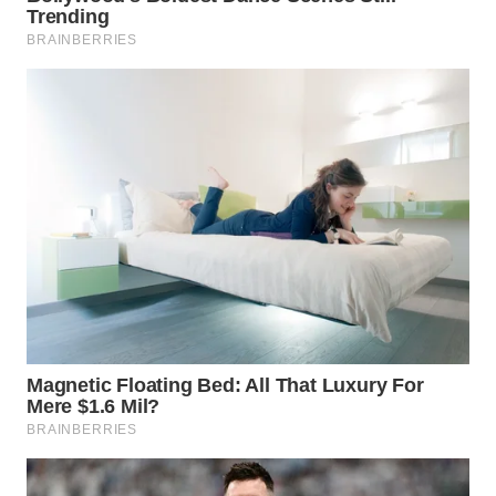
SIMALUNGUN
WN
LABUHANBATU
WN
TAPANULI
TENGAH
WN DELI
SERDANG
WN
TEBING
TINGGI
WN
PAKPAK