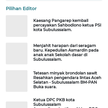
MASYARAKAT
Pilihan Editor
KELISTRIKAN
Kaesang Pangarep kembali
WALINKI
percayakan Sahbodiono ketua PSI
ID
kota Subulussalam.
MAWAKA
ID
Menjahit harapan dari seragam
baru. Kepedulian Asmardin pada
anak anak Sekolah dasar di
MARTABAT
Subulussalam.
NET
Tetesan minyak brondolan sawit
PLN
Resahkan pengendara lintas Aceh
WATCH
Selatan - Subulussalam BM-PAN
Buka suara.
MKLI
Ketua DPC PKB kota
Subulussalam
LPKKI