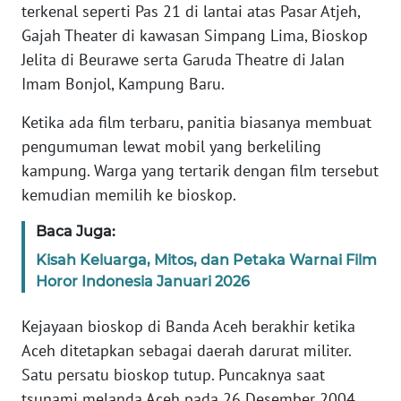
terkenal seperti Pas 21 di lantai atas Pasar Atjeh,
JAKARTA
Gajah Theater di kawasan Simpang Lima, Bioskop
Jelita di Beurawe serta Garuda Theatre di Jalan
WN
Imam Bonjol, Kampung Baru.
JABAR
Ketika ada film terbaru, panitia biasanya membuat
WN
pengumuman lewat mobil yang berkeliling
BANTEN
kampung. Warga yang tertarik dengan film tersebut
kemudian memilih ke bioskop.
WN
NTT
Baca Juga:
Kisah Keluarga, Mitos, dan Petaka Warnai Film
WN
Horor Indonesia Januari 2026
KEPRI
Kejayaan bioskop di Banda Aceh berakhir ketika
WN
PAPUA
Aceh ditetapkan sebagai daerah darurat militer.
Satu persatu bioskop tutup. Puncaknya saat
WN
tsunami melanda Aceh pada 26 Desember 2004