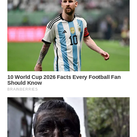
WN
KARAWANG
WN
BEKASI
WN
BOGOR
WN
DEPOK
WN
TAPANULI
UTARA
WN
SAMOSIR