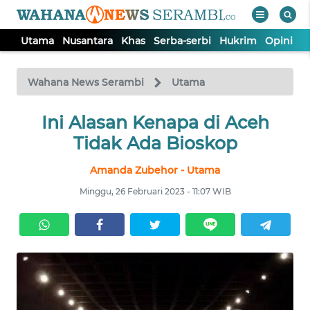
Utama
Nusantara
Khas
Serba-serbi
Hukrim
Opini
P
WAHANA
Tutup
TV
Wahana News Serambi
Utama
UTAMA
Ini Alasan Kenapa di Aceh
Tidak Ada Bioskop
NUSANTARA
Amanda Zubehor - Utama
Minggu, 26 Februari 2023 - 11:07 WIB
KHAS
SERBA-
SERBI
HUKRIM