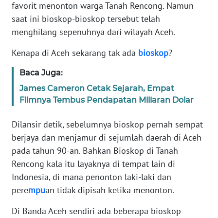
favorit menonton warga Tanah Rencong. Namun
PEDOMAN
saat ini bioskop-bioskop tersebut telah
MEDIA
menghilang sepenuhnya dari wilayah Aceh.
SIBER
Kenapa di Aceh sekarang tak ada
bioskop
?
REDAKSI
Baca Juga:
KARIR
James Cameron Cetak Sejarah, Empat
Filmnya Tembus Pendapatan Miliaran Dolar
DISCLAIMER
Dilansir detik, sebelumnya bioskop pernah sempat
berjaya dan menjamur di sejumlah daerah di Aceh
Wahana
News
pada tahun 90-an. Bahkan Bioskop di Tanah
Regional
Rencong kala itu layaknya di tempat lain di
Indonesia, di mana penonton laki-laki dan
WN
pere
mpu
an tidak dipisah ketika menonton.
SUMUT
Di Banda Aceh sendiri ada beberapa bioskop
WN