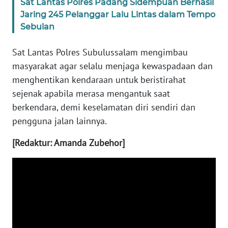
Sat Lantas Polres Padang Sidempuan Berhasil
WN
Jaring 245 Pelanggar Lalu Lintas dalam Tempo
SULTENG
Sebulan
WN
Sat Lantas Polres Subulussalam mengimbau
SULBAR
masyarakat agar selalu menjaga kewaspadaan dan
menghentikan kendaraan untuk beristirahat
WN
BABEL
sejenak apabila merasa mengantuk saat
berkendara, demi keselamatan diri sendiri dan
WN
pengguna jalan lainnya.
SUMBAR
[Redaktur: Amanda Zubehor]
WN
SUMSEL
WN
BENGKULU