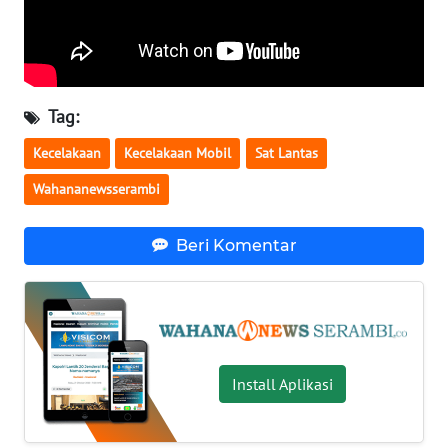
WN
LAMPUNG
WN
JATENG
Tag:
Kecelakaan
Kecelakaan Mobil
Sat Lantas
WN
NUSANTARA
Wahananewsserambi
WN
Beri Komentar
JOGJA
WN
JATIM
WN
Install Aplikasi
BALI