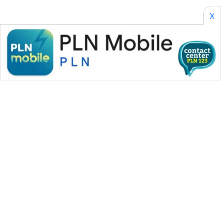
X
WAHANA MEDIA GROUP
|
|
|
WAHANA NEWS co
WAHANA TANI
WAHANA ADVOKAT
|
|
WAHANA INFRASTRUKTUR
WAHANA KONSUMEN