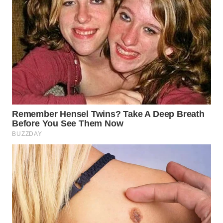
WN
PADANG
LAWAS
WN
SUMEDANG
WN
CIANJUR
WN
KEPULAUAN
SERIBU
WN
TANGERANG
WN