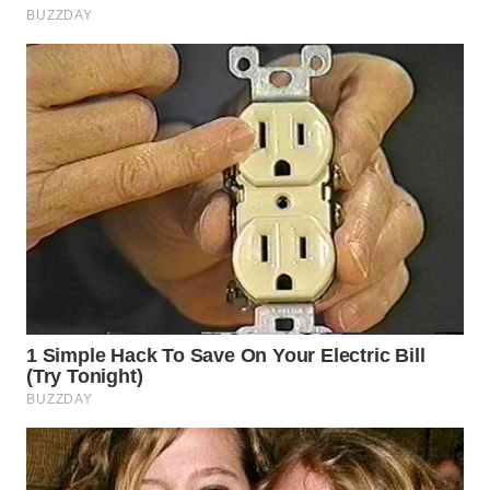
WN
KARAWANG
WN
BEKASI
WN
BOGOR
WN
DEPOK
WN
TAPANULI
UTARA
WN
SAMOSIR