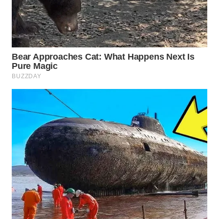
SUKABUMI
WN
PURWAKARTA
WN
PRIANGAN
TIMUR
WN
SEMARANG
WN
SOLO
WN
BOROBUDUR