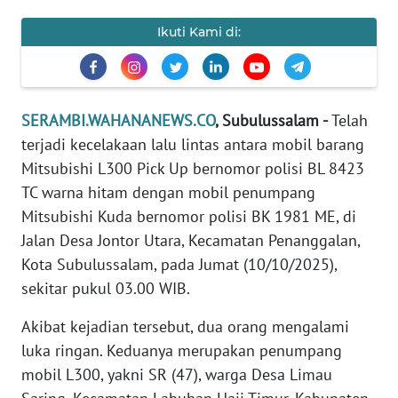
PEDOMAN
Ikuti Kami di:
MEDIA
SIBER
REDAKSI
SERAMBI.WAHANANEWS.CO
, Subulussalam -
Telah
terjadi kecelakaan lalu lintas antara mobil barang
KARIR
Mitsubishi L300 Pick Up bernomor polisi BL 8423
TC warna hitam dengan mobil penumpang
DISCLAIMER
Mitsubishi Kuda bernomor polisi BK 1981 ME, di
Jalan Desa Jontor Utara, Kecamatan Penanggalan,
Wahana
Kota Subulussalam, pada Jumat (10/10/2025),
News
Regional
sekitar pukul 03.00 WIB.
Akibat kejadian tersebut, dua orang mengalami
WN
luka ringan. Keduanya merupakan penumpang
SUMUT
mobil L300, yakni SR (47), warga Desa Limau
WN