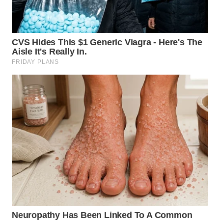
WN
NIAS
WN
LANGKAT
WN
TAPANULI
SELATAN
WN
TANJUNG
LESUNG
WN
KARO
WN