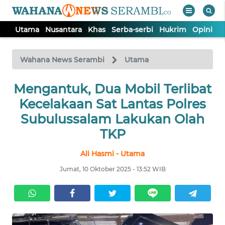
Utama
Nusantara
Khas
Serba-serbi
Hukrim
Opini
P
WAHANA
Tutup
TV
Wahana News Serambi
Utama
UTAMA
Mengantuk, Dua Mobil Terlibat
Kecelakaan Sat Lantas Polres
NUSANTARA
Subulussalam Lakukan Olah
TKP
KHAS
Ali Hasmi - Utama
Jumat, 10 Oktober 2025 - 13:52 WIB
SERBA-
SERBI
HUKRIM