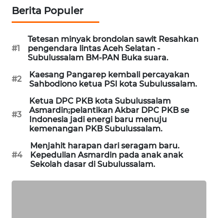
Berita Populer
LKKI
Tetesan minyak brondolan sawit Resahkan
KOPEKLIN
#1
pengendara lintas Aceh Selatan -
Subulussalam BM-PAN Buka suara.
PORTAL
Kaesang Pangarep kembali percayakan
#2
KONSUMEN
Sahbodiono ketua PSI kota Subulussalam.
Ketua DPC PKB kota Subulussalam
FORWAMKI
Asmardin;pelantikan Akbar DPC PKB se
#3
Indonesia jadi energi baru menuju
kemenangan PKB Subulussalam.
ALPERKLINAS
Menjahit harapan dari seragam baru.
#4
Kepedulian Asmardin pada anak anak
FORJASIDA
Sekolah dasar di Subulussalam.
TAMBANG
NEWS