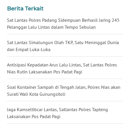
WN
KALBAR
Berita Terkait
Sat Lantas Polres Padang Sidempuan Berhasil Jaring 245
WN
Pelanggar Lalu Lintas dalam Tempo Sebulan
KALTENG
Sat Lantas Simalungun Olah TKP, Satu Meninggal Dunia
WN
dan Empat Luka-Luka
KALTARA
Antisipasi Kepadatan Arus Lalu Lintas, Sat Lantas Polres
WN
Nias Rutin Laksanakan Pos Padat Pagi
KALSEL
Soal Kontainer Sampah di Tengah Jalan, Polres Nias akan
WN
KALTIM
Surati Wali Kota Gunungsitoli
WN
Jaga Kamseltibcar Lantas, Satlantas Polres Tapteng
SULSEL
Laksanakan Pos Padat Pagi
WN