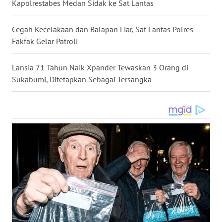
Kapolrestabes Medan Sidak ke Sat Lantas
GORONTALO
Cegah Kecelakaan dan Balapan Liar, Sat Lantas Polres
WN
Fakfak Gelar Patroli
SULUT
Lansia 71 Tahun Naik Xpander Tewaskan 3 Orang di
WN
Sukabumi, Ditetapkan Sebagai Tersangka
MALUKU
WN
MALUT
WN
DAIRI
WN
DANAU
TOBA