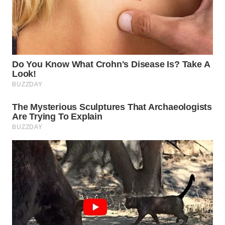
BINJAI
WN
CIREBON
WN
INDRAMAYU
WN
KUNINGAN
WN
MAJALENGKA
WN
SUBANG
WN