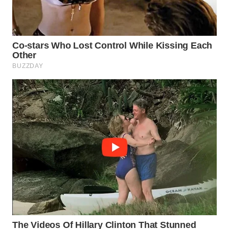
WN
LABUANBAJO
WN
BORNEO
Wahana
Media
Group
WAHANA
NEWS
WAHANA
TANI
WAHANA
ADVOKAT