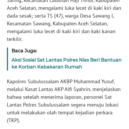
Saring, Kecamatan Labuhan Haji Timur, Kabupaten
JAKARTA
Aceh Selatan, mengalami luka lecet di kaki kiri dan
dada sesak; serta TS (47), warga Desa Sawang I,
WN
Kecamatan Sawang, Kabupaten Aceh Selatan,
JABAR
mengalami luka lecet di kaki kiri dan kaki kanan
terkilir.
WN
BANTEN
Baca Juga:
Aksi Sosial Sat Lantas Polres Nias Beri Bantuan
WN
ke Korban Kebakaran Rumah
NTT
Kapolres Subulussalam AKBP Muhammad Yusuf,
WN
melalui Kasat Lantas AKP Alfi Syahrin, menjelaskan
KEPRI
bahwa setelah menerima laporan, personel Sat
Lantas Polres Subulussalam segera menuju lokasi
WN
untuk melakukan olah tempat kejadian perkara
PAPUA
(TKP).
WN