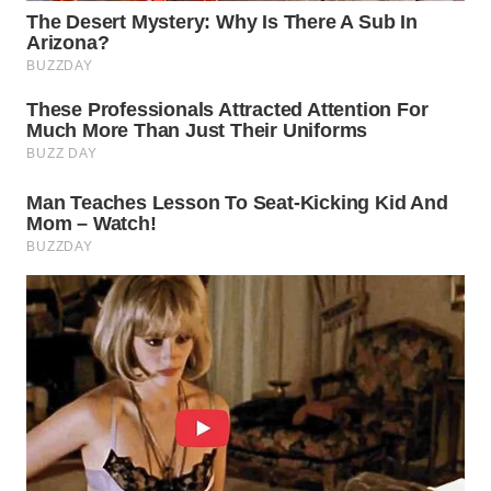
WN
MADURA
WN
SURABAYA
WN
NATUNA
WN
BINTAN
WN
MANDALIKA
WN
LIKUPANG