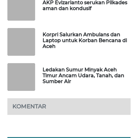
AKP Evizarianto serukan Pilkades
MASYARAKAT
aman dan kondusif
KELISTRIKAN
WALINKI
ID
Korpri Salurkan Ambulans dan
Laptop untuk Korban Bencana di
Aceh
MAWAKA
ID
Ledakan Sumur Minyak Aceh
MARTABAT
Timur Ancam Udara, Tanah, dan
NET
Sumber Air
PLN
WATCH
KOMENTAR
MKLI
LPKKI