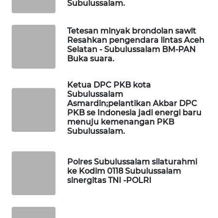
WAHANA
Subulussalam.
OTOMOTIF
Tetesan minyak brondolan sawit
WAHANA
Resahkan pengendara lintas Aceh
HEALTH
Selatan - Subulussalam BM-PAN
Buka suara.
WAHANA
DESA
Ketua DPC PKB kota
Subulussalam
WISATA
Asmardin;pelantikan Akbar DPC
PKB se Indonesia jadi energi baru
LAPAK
menuju kemenangan PKB
WAHANA
Subulussalam.
Wahana
Polres Subulussalam silaturahmi
Network
ke Kodim 0118 Subulussalam
sinergitas TNI -POLRI
KONSUMEN
LISTRIK