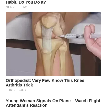
SIMALUNGUN
WN
LABUHANBATU
WN
TAPANULI
TENGAH
WN DELI
SERDANG
WN
TEBING
TINGGI
WN
PAKPAK