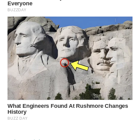
WAHANA
INFRASTRUKTUR
WAHANA
KONSUMEN
WAHANA
LISTRIK
WAHANA
TRAVEL
WAHANA
TV
WAHANANEWS
ID