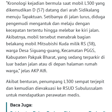
“Kronologi kejadian bermula saat mobil L300 yang
PAPUA
BARAT
dikemudikan D (57) datang dari arah Sidikalang
menuju Tapaktuan. Setibanya di jalan lurus, diduga
WN
pengemudi mengantuk dan melaju dengan
RIAU
kecepatan tertentu hingga melebar ke kiri jalan.
Akibatnya, mobil tersebut menabrak bagian
WN
belakang mobil Mitsubishi Kuda milik RS (38),
SERAMBI
warga Desa Siguang-guang, Kecamatan PGGS,
Kabupaten Pakpak Bharat, yang sedang terparkir di
WN
luar badan jalan atau di depan halaman rumah
JAMBI
warga,” jelas AKP Alfi.
WN
Akibat benturan, penumpang L300 sempat terjepit
SULTRA
dan kemudian dievakuasi ke RSUD Subulussalam
untuk mendapatkan perawatan medis.
WN
NTB
Baca Juga: