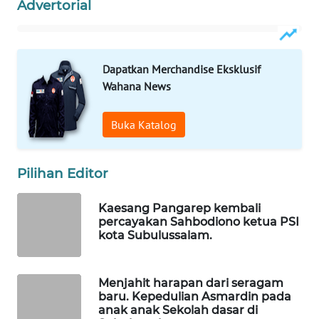
Advertorial
WAHANANEWS
CO ID
WAHANANEWS
Dapatkan Merchandise Eksklusif
NET
Wahana News
WAHANA
Buka Katalog
SPORT
WAHANA
Pilihan Editor
UMKM
Kaesang Pangarep kembali
WAHANA
percayakan Sahbodiono ketua PSI
SELEB
kota Subulussalam.
WAHANA
Menjahit harapan dari seragam
PERSONA
baru. Kepedulian Asmardin pada
anak anak Sekolah dasar di