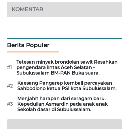
NEWS
KOMENTAR
KRT
NEWS
KARING
Berita Populer
NEWS
Tetesan minyak brondolan sawit Resahkan
JURNAL
#1
pengendara lintas Aceh Selatan -
MARITIM
Subulussalam BM-PAN Buka suara.
Kaesang Pangarep kembali percayakan
HUMBANG
#2
Sahbodiono ketua PSI kota Subulussalam.
NEWS
Menjahit harapan dari seragam baru.
#3
Kepedulian Asmardin pada anak anak
GARONGGANG
Sekolah dasar di Subulussalam.
NEWS
FISUELRI