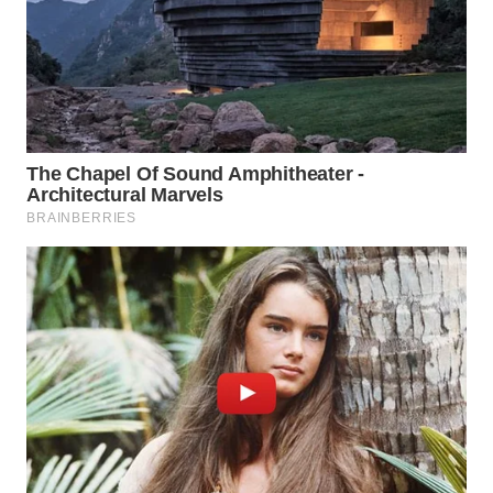
WN
KARAWANG
WN
BEKASI
WN
BOGOR
WN
DEPOK
WN
TAPANULI
UTARA
WN
SAMOSIR