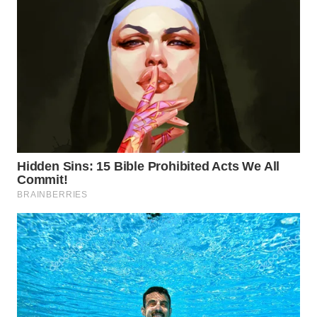
WAHANA
INFRASTRUKTUR
WAHANA
KONSUMEN
WAHANA
LISTRIK
WAHANA
TRAVEL
WAHANA
TV
WAHANANEWS
ID