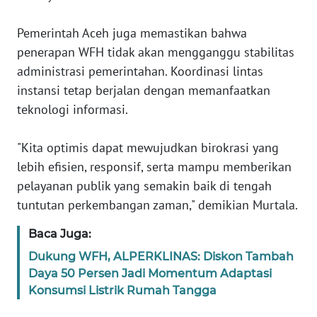
WN
SULTENG
‎Pemerintah Aceh juga memastikan bahwa
penerapan WFH tidak akan mengganggu stabilitas
WN
administrasi pemerintahan. Koordinasi lintas
SULBAR
instansi tetap berjalan dengan memanfaatkan
teknologi informasi.
WN
BABEL
‎"Kita optimis dapat mewujudkan birokrasi yang
WN
lebih efisien, responsif, serta mampu memberikan
SUMBAR
pelayanan publik yang semakin baik di tengah
tuntutan perkembangan zaman," demikian Murtala.
WN
SUMSEL
Baca Juga:
Dukung WFH, ALPERKLINAS: Diskon Tambah
WN
Daya 50 Persen Jadi Momentum Adaptasi
BENGKULU
Konsumsi Listrik Rumah Tangga