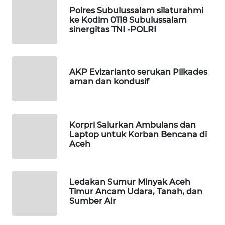
SITUNGIR
Polres Subulussalam silaturahmi
NEWS
ke Kodim 0118 Subulussalam
sinergitas TNI -POLRI
SIDIKALANG
NEWS
AKP Evizarianto serukan Pilkades
SIBARAGAS
aman dan kondusif
NEWS
METRO
Korpri Salurkan Ambulans dan
SIANTAR
Laptop untuk Korban Bencana di
NEWS
Aceh
METRO
MEDAN
Ledakan Sumur Minyak Aceh
NEWS
Timur Ancam Udara, Tanah, dan
Sumber Air
METRO
JAKARTA