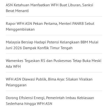
ASN Ketahuan Manfaatkan WFH Buat Liburan, Sanksi
GORONTALO
Berat Menanti
WN
SULUT
Rapor WFH ASN Pekan Pertama, Menteri PANRB Sebut
Menggembirakan
WN
MALUKU
Malaysia Bersiap Hadapi Potensi Kelangkaan BBM Mulai
Juni 2026 Dampak Konflik Timur Tengah
WN
MALUT
Wamenkes Tegaskan RS dan Puskesmas Tetap Buka Meski
Ada WFH
WN
DAIRI
WFH ASN Diawasi Publik, Bima Arya: Silakan Viralkan
Pelanggaran
WN
DANAU
Dorong Efisiensi Energi, Pemerintah Imbau Kebiasaan
TOBA
Sederhana hingga WFH ASN