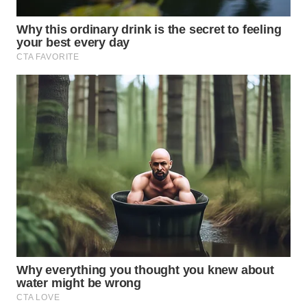
WAHANA
OTOMOTIF
WAHANA
HEALTH
WAHANA
DESA
WISATA
LAPAK
WAHANA
Wahana
Network
KONSUMEN
LISTRIK