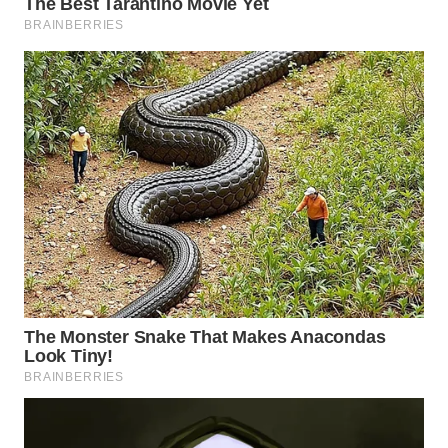
WN
LABUANBAJO
WN
BORNEO
Wahana
Media
Group
WAHANA
NEWS
WAHANA
TANI
WAHANA
ADVOKAT