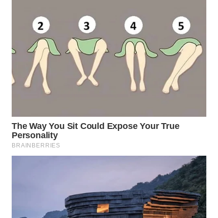
SIMALUNGUN
WN
LABUHANBATU
WN
TAPANULI
TENGAH
WN DELI
SERDANG
WN
TEBING
TINGGI
WN
PAKPAK