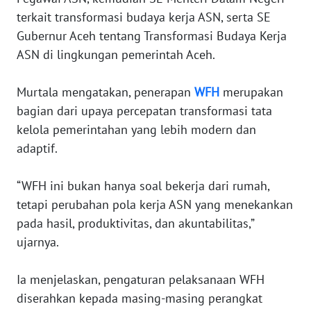
JAKARTA
terkait transformasi budaya kerja ASN, serta SE
Gubernur Aceh tentang Transformasi Budaya Kerja
WN
ASN di lingkungan pemerintah Aceh.
JABAR
‎Murtala mengatakan, penerapan
WFH
merupakan
WN
bagian dari upaya percepatan transformasi tata
BANTEN
kelola pemerintahan yang lebih modern dan
adaptif.
WN
NTT
‎“WFH ini bukan hanya soal bekerja dari rumah,
tetapi perubahan pola kerja ASN yang menekankan
WN
KEPRI
pada hasil, produktivitas, dan akuntabilitas,”
ujarnya.
WN
PAPUA
‎Ia menjelaskan, pengaturan pelaksanaan WFH
diserahkan kepada masing-masing perangkat
WN