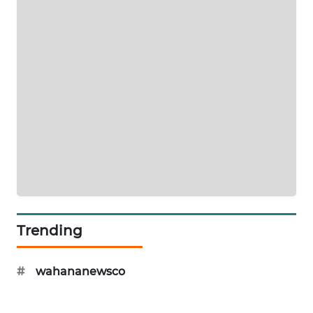
ID
ENERGI
NEWS
CILEUNGSI
NEWS
BERKAT
NEWS
BERAMPU
NEWS
Trending
ANUGERAH
NEWS
#
wahananewsco
AKHLAK