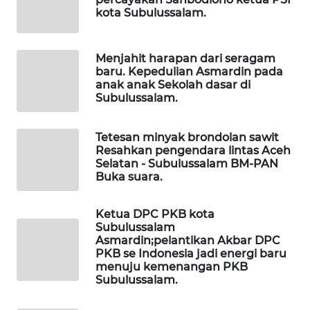
kota Subulussalam.
LKKI
Menjahit harapan dari seragam
KOPEKLIN
baru. Kepedulian Asmardin pada
anak anak Sekolah dasar di
Subulussalam.
PORTAL
KONSUMEN
Tetesan minyak brondolan sawit
Resahkan pengendara lintas Aceh
FORWAMKI
Selatan - Subulussalam BM-PAN
Buka suara.
ALPERKLINAS
Ketua DPC PKB kota
Subulussalam
FORJASIDA
Asmardin;pelantikan Akbar DPC
PKB se Indonesia jadi energi baru
TAMBANG
menuju kemenangan PKB
NEWS
Subulussalam.