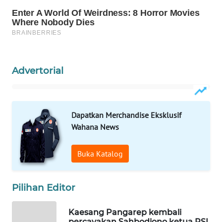
MASYARAKAT
KELISTRIKAN
WALINKI
ID
Advertorial
MAWAKA
ID
Dapatkan Merchandise Eksklusif
MARTABAT
Wahana News
NET
Buka Katalog
PLN
WATCH
Pilihan Editor
MKLI
Kaesang Pangarep kembali
LPKKI
percayakan Sahbodiono ketua PSI