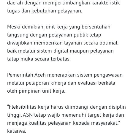
daerah dengan mempertimbangkan karakteristik
PAPUA
tugas dan kebutuhan pelayanan.
BARAT
‎Meski demikian, unit kerja yang bersentuhan
WN
RIAU
langsung dengan pelayanan publik tetap
diwajibkan memberikan layanan secara optimal,
WN
baik melalui sistem digital maupun pelayanan
SERAMBI
tatap muka secara terbatas.
WN
‎Pemerintah Aceh menerapkan sistem pengawasan
JAMBI
melalui pelaporan kinerja dan evaluasi berkala
oleh pimpinan unit kerja.
WN
SULTRA
‎“Fleksibilitas kerja harus diimbangi dengan disiplin
tinggi. ASN tetap wajib memenuhi target kerja dan
WN
NTB
menjaga kualitas pelayanan kepada masyarakat,”
katanya.