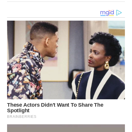
WN
NIAS
WN
LANGKAT
WN
TAPANULI
SELATAN
WN
TANJUNG
LESUNG
WN
KARO
WN