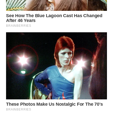
WN
PADANG
LAWAS
WN
SUMEDANG
WN
CIANJUR
WN
KEPULAUAN
SERIBU
WN
TANGERANG
WN