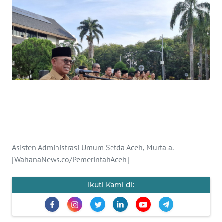
OPINI
PERISTIWA
Informasi
INDEKS
BERITA
KONTAK
KAMI
Asisten Administrasi Umum Setda Aceh, Murtala.
[WahanaNews.co/PemerintahAceh]
INFO
IKLAN
Ikuti Kami di:
TENTANG
KAMI