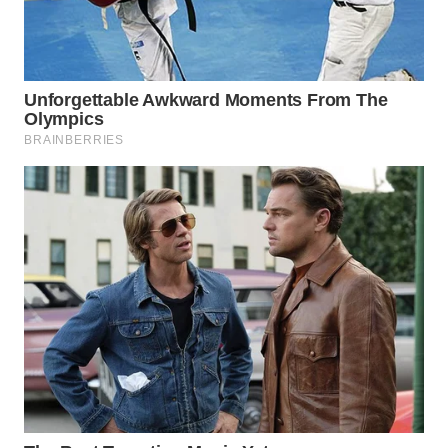
WN
MADURA
WN
SURABAYA
WN
NATUNA
WN
BINTAN
WN
MANDALIKA
WN
LIKUPANG