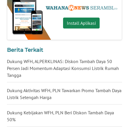
WN
KALBAR
WN
Install Aplikasi
KALTENG
WN
Berita Terkait
KALTARA
Dukung WFH, ALPERKLINAS: Diskon Tambah Daya 50
WN
Persen Jadi Momentum Adaptasi Konsumsi Listrik Rumah
KALSEL
Tangga
WN
Dukung Aktivitas WFH, PLN Tawarkan Promo Tambah Daya
KALTIM
Listrik Setengah Harga
WN
Dukung Kebijakan WFH, PLN Beri Diskon Tambah Daya
SULSEL
50%
WN