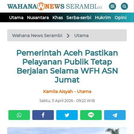
Utama
Nusantara
Khas
Serba-serbi
Hukrim
Opini
P
WAHANA
Tutup
TV
Wahana News Serambi
Utama
UTAMA
Pemerintah Aceh Pastikan
Pelayanan Publik Tetap
NUSANTARA
Berjalan Selama WFH ASN
Jumat
KHAS
Kamila Aisyah - Utama
Sabtu, 11 April 2026 - 09:22 WIB
SERBA-
SERBI
HUKRIM