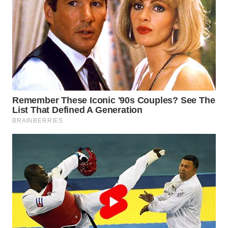
SUKABUMI
WN
PURWAKARTA
WN
PRIANGAN
TIMUR
WN
SEMARANG
WN
SOLO
WN
BOROBUDUR