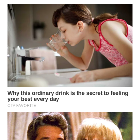
BINJAI
WN
CIREBON
WN
INDRAMAYU
WN
KUNINGAN
WN
MAJALENGKA
WN
SUBANG
WN