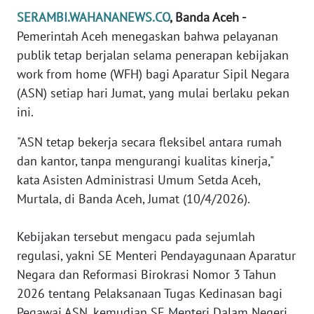
SERAMBI.WAHANANEWS.CO
, Banda Aceh -
PEDOMAN
Pemerintah Aceh menegaskan bahwa pelayanan
MEDIA
SIBER
publik tetap berjalan selama penerapan kebijakan
work from home (WFH) bagi Aparatur Sipil Negara
REDAKSI
(ASN) setiap hari Jumat, yang mulai berlaku pekan
ini.
KARIR
"ASN tetap bekerja secara fleksibel antara rumah
dan kantor, tanpa mengurangi kualitas kinerja,"
DISCLAIMER
kata Asisten Administrasi Umum Setda Aceh,
Wahana
Murtala, di Banda Aceh, Jumat (10/4/2026).
News
Regional
‎Kebijakan tersebut mengacu pada sejumlah
regulasi, yakni SE Menteri Pendayagunaan Aparatur
WN
Negara dan Reformasi Birokrasi Nomor 3 Tahun
SUMUT
2026 tentang Pelaksanaan Tugas Kedinasan bagi
Pegawai ASN, kemudian SE Menteri Dalam Negeri
WN