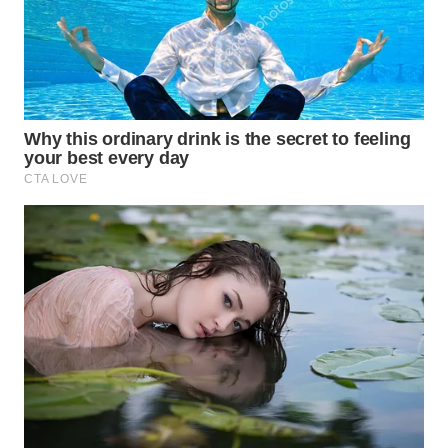
WAHANANEWS
CO ID
WAHANANEWS
NET
WAHANA
SPORT
WAHANA
UMKM
WAHANA
SELEB
WAHANA
PERSONA