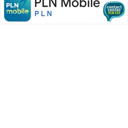
WAHANA MEDIA GROUP
|
|
|
WAHANA NEWS co
WAHANA TANI
WAHANA ADVOKAT
|
|
WAHANA INFRASTRUKTUR
WAHANA KONSUMEN
|
|
|
WAHANA LISTRIK
WAHANA TRAVEL
WAHANA TV
|
|
|
WAHANANEWS id
WAHANANEWS CO ID
WAHANANEWS NET
|
|
|
WAHANA SPORT ID
Wahana UMKM
Wahana Seleb