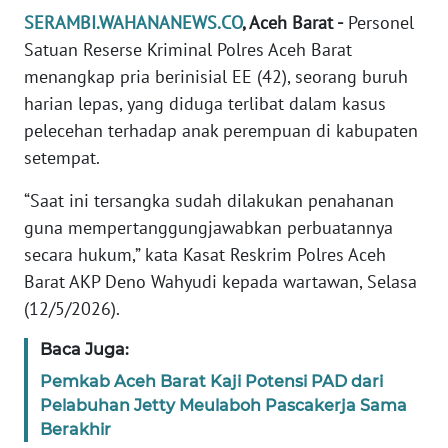
SERAMBI.WAHANANEWS.CO
, Aceh Barat -
Personel
PEDOMAN
Satuan Reserse Kriminal Polres Aceh Barat
MEDIA
SIBER
menangkap pria berinisial EE (42), seorang buruh
harian lepas, yang diduga terlibat dalam kasus
REDAKSI
pelecehan terhadap anak perempuan di kabupaten
setempat.
KARIR
“Saat ini tersangka sudah dilakukan penahanan
guna mempertanggungjawabkan perbuatannya
DISCLAIMER
secara hukum,” kata Kasat Reskrim Polres Aceh
Barat AKP Deno Wahyudi kepada wartawan, Selasa
Wahana
News
(12/5/2026).
Regional
Baca Juga:
WN
Pemkab Aceh Barat Kaji Potensi PAD dari
SUMUT
Pelabuhan Jetty Meulaboh Pascakerja Sama
Berakhir
WN