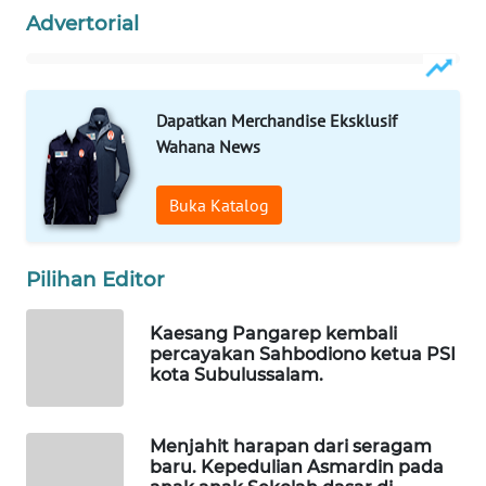
WAHANA
Advertorial
INFRASTRUKTUR
WAHANA
KONSUMEN
Dapatkan Merchandise Eksklusif
Wahana News
WAHANA
LISTRIK
Buka Katalog
WAHANA
TRAVEL
Pilihan Editor
Kaesang Pangarep kembali
WAHANA
percayakan Sahbodiono ketua PSI
TV
kota Subulussalam.
WAHANANEWS
ID
Menjahit harapan dari seragam
baru. Kepedulian Asmardin pada