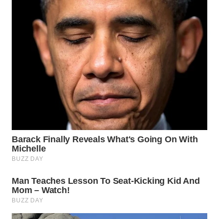
WN
MADURA
WN
SURABAYA
WN
NATUNA
WN
BINTAN
WN
MANDALIKA
WN
LIKUPANG