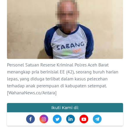
OPINI
PERISTIWA
Informasi
INDEKS
BERITA
Personel Satuan Reserse Kriminal Polres Aceh Barat
menangkap pria berinisial EE (42), seorang buruh harian
KONTAK
lepas, yang diduga terlibat dalam kasus pelecehan
KAMI
terhadap anak perempuan di kabupaten setempat.
[WahanaNews.co/Antara]
INFO
IKLAN
Ikuti Kami di:
TENTANG
KAMI