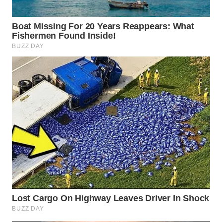
SUKABUMI
WN
PURWAKARTA
WN
PRIANGAN
TIMUR
WN
SEMARANG
WN
SOLO
WN
BOROBUDUR