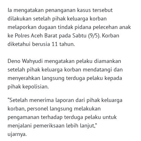
JAKARTA
Ia mengatakan penanganan kasus tersebut
dilakukan setelah pihak keluarga korban
WN
melaporkan dugaan tindak pidana pelecehan anak
JABAR
ke Polres Aceh Barat pada Sabtu (9/5). Korban
diketahui berusia 11 tahun.
WN
BANTEN
Deno Wahyudi mengatakan pelaku diamankan
setelah pihak keluarga korban mendatangi dan
WN
NTT
menyerahkan langsung terduga pelaku kepada
pihak kepolisian.
WN
KEPRI
“Setelah menerima laporan dari pihak keluarga
korban, personel langsung melakukan
WN
pengamanan terhadap terduga pelaku untuk
PAPUA
menjalani pemeriksaan lebih lanjut,”
ujarnya.
WN