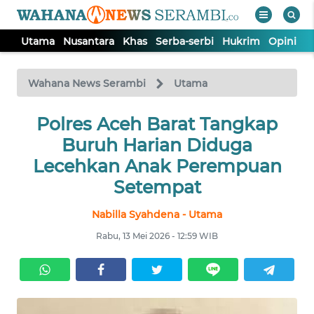
Utama
Nusantara
Khas
Serba-serbi
Hukrim
Opini
P
WAHANA
Tutup
TV
Wahana News Serambi
Utama
UTAMA
Polres Aceh Barat Tangkap
Buruh Harian Diduga
NUSANTARA
Lecehkan Anak Perempuan
Setempat
KHAS
Nabilla Syahdena - Utama
Rabu, 13 Mei 2026 - 12:59 WIB
SERBA-
SERBI
HUKRIM