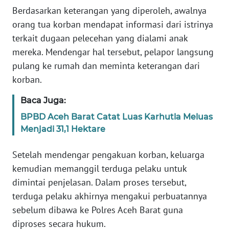
PAPUA
Berdasarkan keterangan yang diperoleh, awalnya
BARAT
orang tua korban mendapat informasi dari istrinya
terkait dugaan pelecehan yang dialami anak
WN
mereka. Mendengar hal tersebut, pelapor langsung
RIAU
pulang ke rumah dan meminta keterangan dari
korban.
WN
SERAMBI
Baca Juga:
BPBD Aceh Barat Catat Luas Karhutla Meluas
WN
Menjadi 31,1 Hektare
JAMBI
Setelah mendengar pengakuan korban, keluarga
WN
kemudian memanggil terduga pelaku untuk
SULTRA
dimintai penjelasan. Dalam proses tersebut,
terduga pelaku akhirnya mengakui perbuatannya
WN
NTB
sebelum dibawa ke Polres Aceh Barat guna
diproses secara hukum.