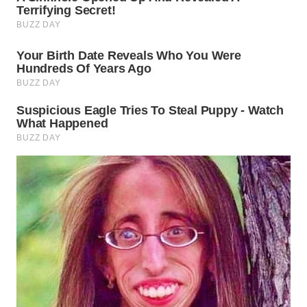
WN
PADANG
LAWAS
WN
SUMEDANG
WN
CIANJUR
WN
KEPULAUAN
SERIBU
WN
TANGERANG
WN