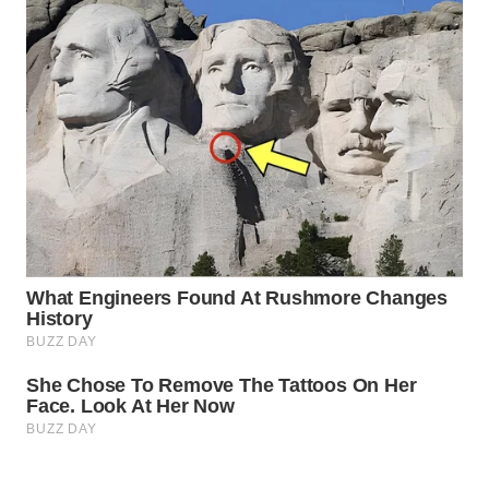
WN
LABUANBAJO
WN
BORNEO
Wahana
Media
Group
WAHANA
NEWS
WAHANA
TANI
WAHANA
ADVOKAT