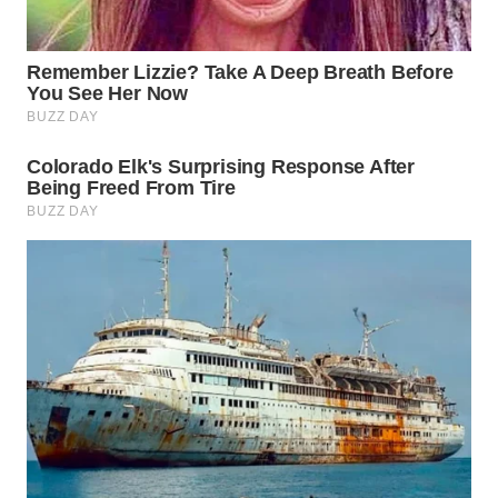
BINJAI
WN
CIREBON
WN
INDRAMAYU
WN
KUNINGAN
WN
MAJALENGKA
WN
SUBANG
WN