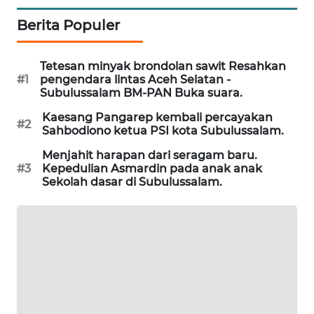
MASYARAKAT
Berita Populer
KELISTRIKAN
WALINKI
Tetesan minyak brondolan sawit Resahkan
ID
#1
pengendara lintas Aceh Selatan -
Subulussalam BM-PAN Buka suara.
MAWAKA
Kaesang Pangarep kembali percayakan
#2
ID
Sahbodiono ketua PSI kota Subulussalam.
Menjahit harapan dari seragam baru.
MARTABAT
#3
Kepedulian Asmardin pada anak anak
NET
Sekolah dasar di Subulussalam.
PLN
WATCH
MKLI
LPKKI