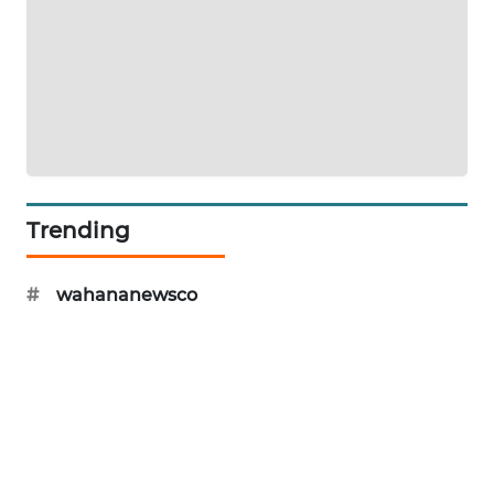
LKKI
KOPEKLIN
PORTAL
KONSUMEN
Trending
FORWAMKI
#
wahananewsco
ALPERKLINAS
FORJASIDA
TAMBANG
NEWS