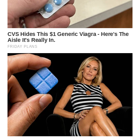
SIMALUNGUN
WN
LABUHANBATU
WN
TAPANULI
TENGAH
WN DELI
SERDANG
WN
TEBING
TINGGI
WN
PAKPAK