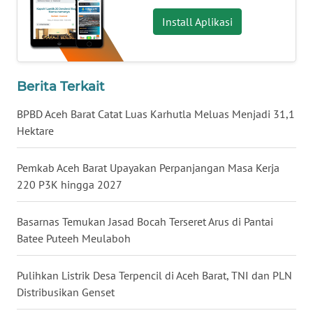
WN
KALBAR
Install Aplikasi
WN
KALTENG
Berita Terkait
WN
BPBD Aceh Barat Catat Luas Karhutla Meluas Menjadi 31,1
KALTARA
Hektare
WN
Pemkab Aceh Barat Upayakan Perpanjangan Masa Kerja
KALSEL
220 P3K hingga 2027
WN
Basarnas Temukan Jasad Bocah Terseret Arus di Pantai
KALTIM
Batee Puteeh Meulaboh
WN
Pulihkan Listrik Desa Terpencil di Aceh Barat, TNI dan PLN
SULSEL
Distribusikan Genset
WN