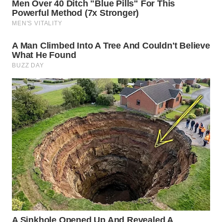
WN
KARAWANG
WN
BEKASI
WN
BOGOR
WN
DEPOK
WN
TAPANULI
UTARA
WN
SAMOSIR