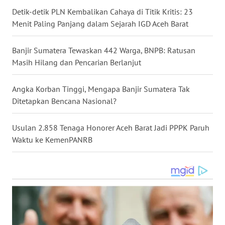
GORONTALO
Detik-detik PLN Kembalikan Cahaya di Titik Kritis: 23
Menit Paling Panjang dalam Sejarah IGD Aceh Barat
WN
SULUT
Banjir Sumatera Tewaskan 442 Warga, BNPB: Ratusan
Masih Hilang dan Pencarian Berlanjut
WN
MALUKU
Angka Korban Tinggi, Mengapa Banjir Sumatera Tak
Ditetapkan Bencana Nasional?
WN
MALUT
Usulan 2.858 Tenaga Honorer Aceh Barat Jadi PPPK Paruh
Waktu ke KemenPANRB
WN
DAIRI
WN
DANAU
TOBA