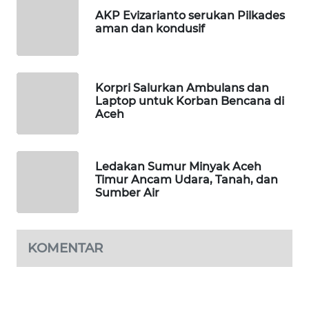
WAHANA
AKP Evizarianto serukan Pilkades
OTOMOTIF
aman dan kondusif
WAHANA
HEALTH
Korpri Salurkan Ambulans dan
Laptop untuk Korban Bencana di
WAHANA
Aceh
DESA
WISATA
Ledakan Sumur Minyak Aceh
LAPAK
Timur Ancam Udara, Tanah, dan
WAHANA
Sumber Air
Wahana
Network
KOMENTAR
KONSUMEN
LISTRIK