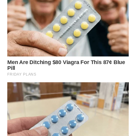
WN
NIAS
WN
LANGKAT
WN
TAPANULI
SELATAN
WN
TANJUNG
LESUNG
WN
KARO
WN