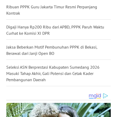
GORONTALO
Ribuan PPPK Guru Jakarta Timur Resmi Perpanjang
Kontrak
WN
SULUT
Digaji Hanya Rp200 Ribu dari APBD, PPPK Paruh Waktu
Curhat ke Komisi XI DPR
WN
MALUKU
Jaksa Beberkan Motif Pembunuhan PPPK di Bekasi,
Berawal dari Janji Open BO
WN
MALUT
Seleksi ASN Berprestasi Kabupaten Sumedang 2026
Masuki Tahap Akhir, Gali Potensi dan Cetak Kader
WN
Pembangunan Daerah
DAIRI
WN
DANAU
TOBA