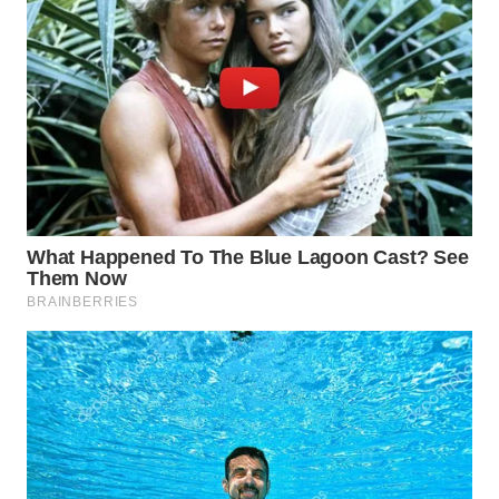
WN
NIAS
WN
LANGKAT
WN
TAPANULI
SELATAN
WN
TANJUNG
LESUNG
WN
KARO
WN