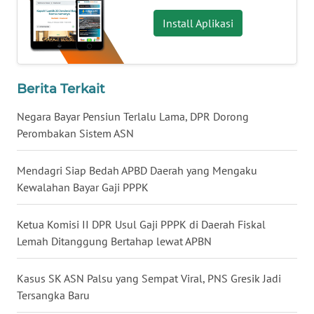
WN
KALBAR
Install Aplikasi
WN
KALTENG
Berita Terkait
WN
Negara Bayar Pensiun Terlalu Lama, DPR Dorong
KALTARA
Perombakan Sistem ASN
WN
Mendagri Siap Bedah APBD Daerah yang Mengaku
KALSEL
Kewalahan Bayar Gaji PPPK
WN
Ketua Komisi II DPR Usul Gaji PPPK di Daerah Fiskal
KALTIM
Lemah Ditanggung Bertahap lewat APBN
WN
SULSEL
Kasus SK ASN Palsu yang Sempat Viral, PNS Gresik Jadi
Tersangka Baru
WN