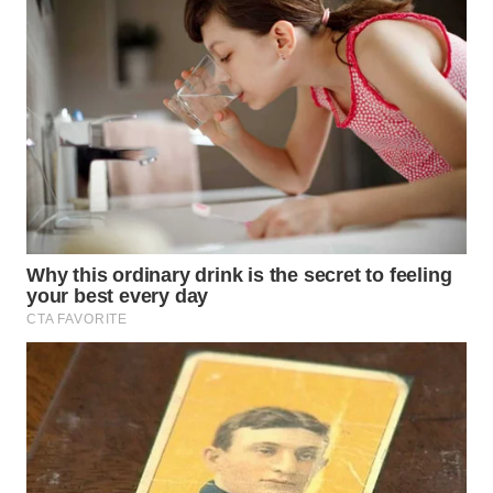
WN
LABUANBAJO
WN
BORNEO
Wahana
Media
Group
WAHANA
NEWS
WAHANA
TANI
WAHANA
ADVOKAT