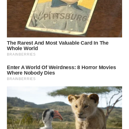
WAHANA
INFRASTRUKTUR
WAHANA
KONSUMEN
WAHANA
LISTRIK
WAHANA
TRAVEL
WAHANA
TV
WAHANANEWS
ID