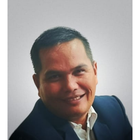
OPINI
PERISTIWA
Informasi
INDEKS
BERITA
KONTAK
KAMI
INFO
IKLAN
TENTANG
KAMI