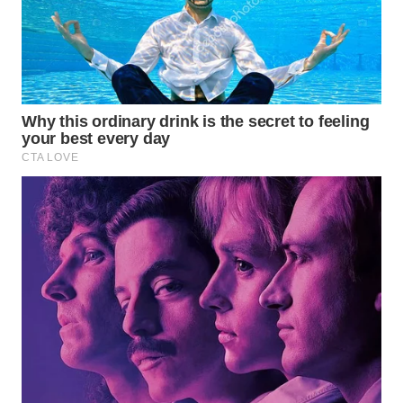
SIMALUNGUN
WN
LABUHANBATU
WN
TAPANULI
TENGAH
WN DELI
SERDANG
WN
TEBING
TINGGI
WN
PAKPAK