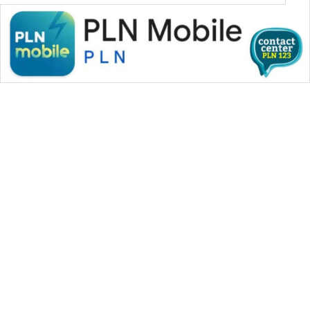
WAHANA MEDIA GROUP
|
|
|
WAHANA NEWS co
WAHANA TANI
WAHANA ADVOKAT
|
|
WAHANA INFRASTRUKTUR
WAHANA KONSUMEN
|
|
|
WAHANA LISTRIK
WAHANA TRAVEL
WAHANA TV
|
|
|
WAHANANEWS id
WAHANANEWS CO ID
WAHANANEWS NET