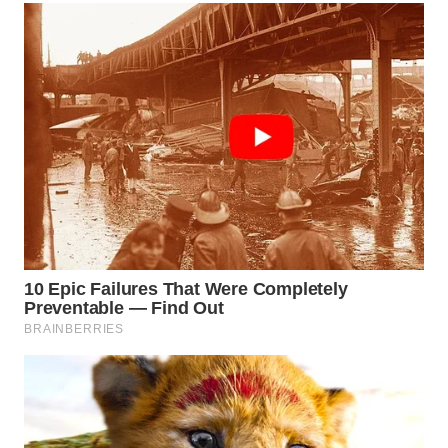
WN
PADANG
LAWAS
WN
SUMEDANG
WN
CIANJUR
WN
KEPULAUAN
SERIBU
WN
TANGERANG
WN