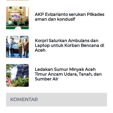
SITUNGIR
NEWS
AKP Evizarianto serukan Pilkades
aman dan kondusif
SIDIKALANG
NEWS
SIBARAGAS
Korpri Salurkan Ambulans dan
NEWS
Laptop untuk Korban Bencana di
Aceh
METRO
SIANTAR
NEWS
Ledakan Sumur Minyak Aceh
Timur Ancam Udara, Tanah, dan
Sumber Air
METRO
MEDAN
NEWS
KOMENTAR
METRO
JAKARTA