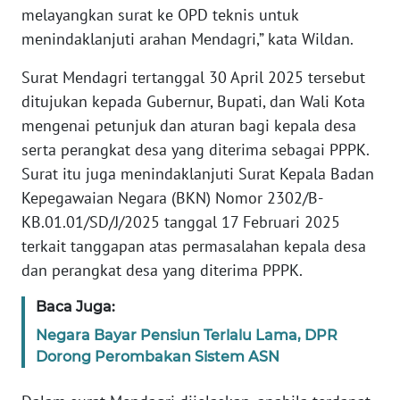
melayangkan surat ke OPD teknis untuk
PAPUA
BARAT
menindaklanjuti arahan Mendagri,” kata Wildan.
Surat Mendagri tertanggal 30 April 2025 tersebut
WN
RIAU
ditujukan kepada Gubernur, Bupati, dan Wali Kota
mengenai petunjuk dan aturan bagi kepala desa
WN
serta perangkat desa yang diterima sebagai PPPK.
SERAMBI
Surat itu juga menindaklanjuti Surat Kepala Badan
Kepegawaian Negara (BKN) Nomor 2302/B-
WN
KB.01.01/SD/J/2025 tanggal 17 Februari 2025
JAMBI
terkait tanggapan atas permasalahan kepala desa
dan perangkat desa yang diterima PPPK.
WN
SULTRA
Baca Juga:
Negara Bayar Pensiun Terlalu Lama, DPR
WN
Dorong Perombakan Sistem ASN
NTB