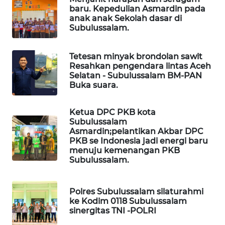
baru. Kepedulian Asmardin pada
anak anak Sekolah dasar di
LKKI
Subulussalam.
KOPEKLIN
Tetesan minyak brondolan sawit
Resahkan pengendara lintas Aceh
Selatan - Subulussalam BM-PAN
PORTAL
Buka suara.
KONSUMEN
Ketua DPC PKB kota
FORWAMKI
Subulussalam
Asmardin;pelantikan Akbar DPC
ALPERKLINAS
PKB se Indonesia jadi energi baru
menuju kemenangan PKB
Subulussalam.
FORJASIDA
Polres Subulussalam silaturahmi
TAMBANG
ke Kodim 0118 Subulussalam
NEWS
sinergitas TNI -POLRI