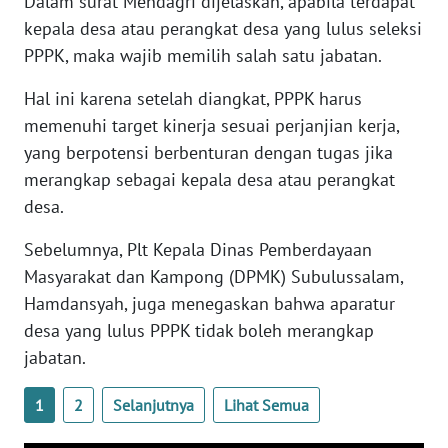
Dalam surat Mendagri dijelaskan, apabila terdapat
WN
kepala desa atau perangkat desa yang lulus seleksi
SULTENG
PPPK, maka wajib memilih salah satu jabatan.
WN
Hal ini karena setelah diangkat, PPPK harus
SULBAR
memenuhi target kinerja sesuai perjanjian kerja,
yang berpotensi berbenturan dengan tugas jika
WN
merangkap sebagai kepala desa atau perangkat
BABEL
desa.
WN
Sebelumnya, Plt Kepala Dinas Pemberdayaan
SUMBAR
Masyarakat dan Kampong (DPMK) Subulussalam,
Hamdansyah, juga menegaskan bahwa aparatur
WN
SUMSEL
desa yang lulus PPPK tidak boleh merangkap
jabatan.
WN
BENGKULU
1
2
Selanjutnya
Lihat Semua