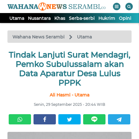
Utama
Nusantara
Khas
Serba-serbi
Hukrim
Opini
P
WAHANA
Tutup
TV
Wahana News Serambi
Utama
UTAMA
Tindak Lanjuti Surat Mendagri,
Pemko Subulussalam akan
NUSANTARA
Data Aparatur Desa Lulus
PPPK
KHAS
Ali Hasmi - Utama
Senin, 29 September 2025 - 20:44 WIB
SERBA-
SERBI
HUKRIM