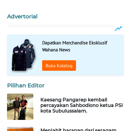
MASYARAKAT
KELISTRIKAN
Advertorial
WALINKI
ID
Dapatkan Merchandise Eksklusif
MAWAKA
Wahana News
ID
Buka Katalog
MARTABAT
NET
Pilihan Editor
PLN
WATCH
Kaesang Pangarep kembali
percayakan Sahbodiono ketua PSI
kota Subulussalam.
MKLI
LPKKI
Menjahit harapan dari seragam