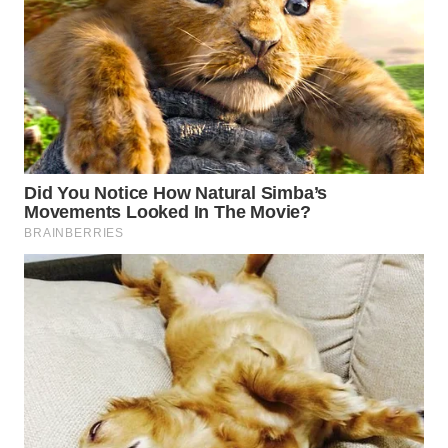
BINJAI
WN
CIREBON
WN
INDRAMAYU
WN
KUNINGAN
WN
MAJALENGKA
WN
SUBANG
WN