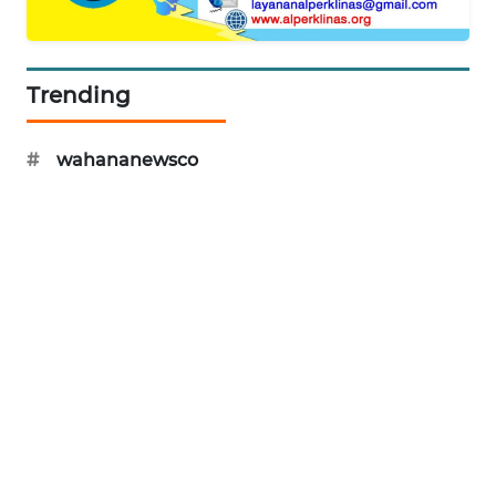
ID
ENERGI
Trending
NEWS
CILEUNGSI
#
wahananewsco
NEWS
BERKAT
NEWS
BERAMPU
NEWS
ANUGERAH
NEWS
AKHLAK