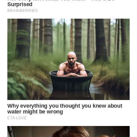
WN
MADURA
WN
SURABAYA
WN
NATUNA
WN
BINTAN
WN
MANDALIKA
WN
LIKUPANG