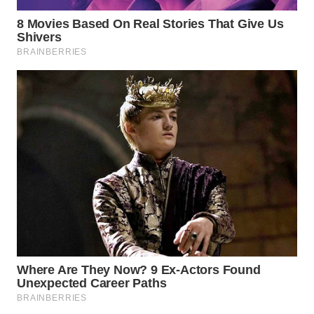
WN
KARAWANG
WN
BEKASI
WN
BOGOR
WN
DEPOK
WN
TAPANULI
UTARA
WN
SAMOSIR