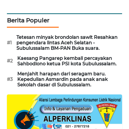
NEWS
Berita Populer
KRT
NEWS
Tetesan minyak brondolan sawit Resahkan
KARING
#1
pengendara lintas Aceh Selatan -
NEWS
Subulussalam BM-PAN Buka suara.
Kaesang Pangarep kembali percayakan
#2
JURNAL
Sahbodiono ketua PSI kota Subulussalam.
MARITIM
Menjahit harapan dari seragam baru.
#3
Kepedulian Asmardin pada anak anak
HUMBANG
Sekolah dasar di Subulussalam.
NEWS
GARONGGANG
NEWS
FISUELRI