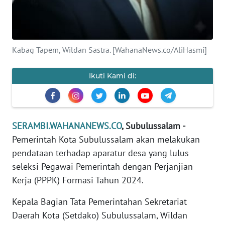
PEDOMAN
MEDIA
SIBER
Kabag Tapem, Wildan Sastra. [WahanaNews.co/AliHasmi]
REDAKSI
Ikuti Kami di:
KARIR
DISCLAIMER
SERAMBI.WAHANANEWS.CO
, Subulussalam -
Pemerintah Kota Subulussalam akan melakukan
Wahana
News
pendataan terhadap aparatur desa yang lulus
Regional
seleksi Pegawai Pemerintah dengan Perjanjian
Kerja (PPPK) Formasi Tahun 2024.
WN
SUMUT
Kepala Bagian Tata Pemerintahan Sekretariat
Daerah Kota (Setdako) Subulussalam, Wildan
WN