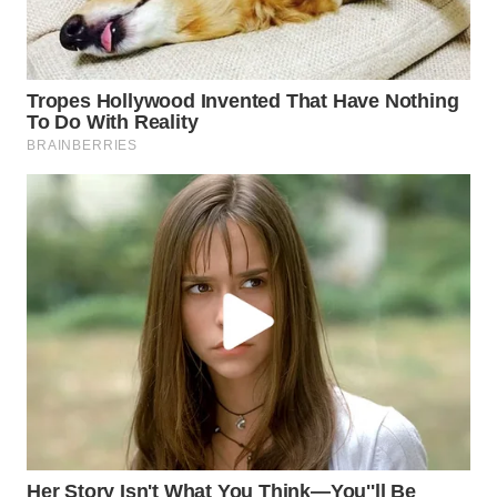
SUKABUMI
WN
PURWAKARTA
WN
PRIANGAN
TIMUR
WN
SEMARANG
WN
SOLO
WN
BOROBUDUR