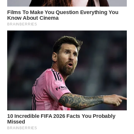
WAHANA
OTOMOTIF
WAHANA
HEALTH
WAHANA
DESA
WISATA
LAPAK
WAHANA
Wahana
Network
KONSUMEN
LISTRIK