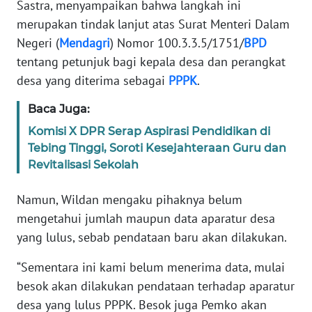
Sastra, menyampaikan bahwa langkah ini
JAKARTA
merupakan tindak lanjut atas Surat Menteri Dalam
Negeri (
Mendagri
) Nomor 100.3.3.5/1751/
BPD
WN
tentang petunjuk bagi kepala desa dan perangkat
JABAR
desa yang diterima sebagai
PPPK
.
WN
Baca Juga:
BANTEN
Komisi X DPR Serap Aspirasi Pendidikan di
Tebing Tinggi, Soroti Kesejahteraan Guru dan
WN
Revitalisasi Sekolah
NTT
Namun, Wildan mengaku pihaknya belum
WN
mengetahui jumlah maupun data aparatur desa
KEPRI
yang lulus, sebab pendataan baru akan dilakukan.
WN
“Sementara ini kami belum menerima data, mulai
PAPUA
besok akan dilakukan pendataan terhadap aparatur
desa yang lulus PPPK. Besok juga Pemko akan
WN