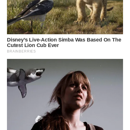
WAHANANEWS
CO ID
WAHANANEWS
NET
WAHANA
SPORT
WAHANA
UMKM
WAHANA
SELEB
WAHANA
PERSONA