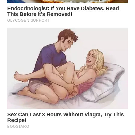
SIMALUNGUN
WN
LABUHANBATU
WN
TAPANULI
TENGAH
WN DELI
SERDANG
WN
TEBING
TINGGI
WN
PAKPAK