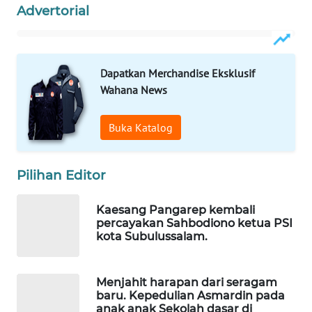
Advertorial
MASYARAKAT
KELISTRIKAN
WALINKI
Dapatkan Merchandise Eksklusif
ID
Wahana News
MAWAKA
Buka Katalog
ID
MARTABAT
Pilihan Editor
NET
Kaesang Pangarep kembali
PLN
percayakan Sahbodiono ketua PSI
WATCH
kota Subulussalam.
MKLI
Menjahit harapan dari seragam
baru. Kepedulian Asmardin pada
LPKKI
anak anak Sekolah dasar di