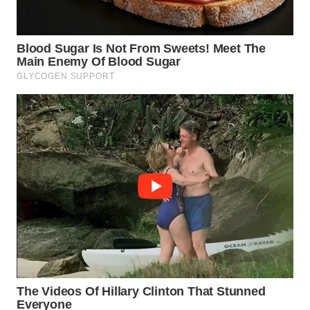
SUKABUMI
WN
PURWAKARTA
WN
PRIANGAN
TIMUR
WN
SEMARANG
WN
SOLO
WN
BOROBUDUR