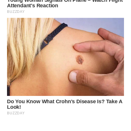
WAHANA
OTOMOTIF
WAHANA
HEALTH
WAHANA
DESA
WISATA
LAPAK
WAHANA
Wahana
Network
KONSUMEN
LISTRIK