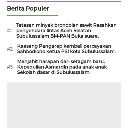
NEWS
Berita Populer
KRT
Tetesan minyak brondolan sawit Resahkan
NEWS
#1
pengendara lintas Aceh Selatan -
Subulussalam BM-PAN Buka suara.
KARING
Kaesang Pangarep kembali percayakan
NEWS
#2
Sahbodiono ketua PSI kota Subulussalam.
Menjahit harapan dari seragam baru.
JURNAL
#3
Kepedulian Asmardin pada anak anak
MARITIM
Sekolah dasar di Subulussalam.
HUMBANG
NEWS
GARONGGANG
NEWS
FISUELRI