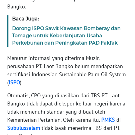
WN
Bangko.
SULTENG
Baca Juga:
WN
Dorong ISPO Sawit Kawasan Bomberay dan
SULBAR
Tomage untuk Keberlanjutan Usaha
Perkebunan dan Peningkatan PAD Fakfak
WN
BABEL
Menurut informasi yang diterima Muzir,
perusahaan PT. Laot Bangko belum mendapatkan
WN
sertifikasi Indonesian Sustainable Palm Oil System
SUMBAR
(
ISPO
).
WN
Otomatis, CPO yang dihasilkan dari TBS PT. Laot
SUMSEL
Bangko tidak dapat diekspor ke luar negeri karena
tidak memenuhi standar yang dibuat oleh
WN
Kementerian Pertanian. Oleh karena itu,
PMKS
di
BENGKULU
Subulussalam
tidak layak menerima TBS dari PT.