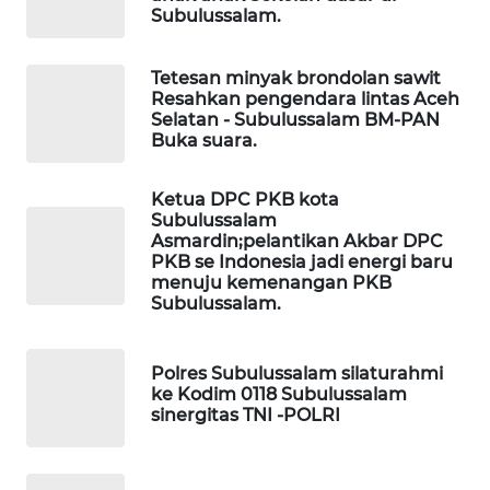
Subulussalam.
LKKI
Tetesan minyak brondolan sawit
Resahkan pengendara lintas Aceh
KOPEKLIN
Selatan - Subulussalam BM-PAN
Buka suara.
PORTAL
KONSUMEN
Ketua DPC PKB kota
Subulussalam
Asmardin;pelantikan Akbar DPC
FORWAMKI
PKB se Indonesia jadi energi baru
menuju kemenangan PKB
ALPERKLINAS
Subulussalam.
FORJASIDA
Polres Subulussalam silaturahmi
ke Kodim 0118 Subulussalam
sinergitas TNI -POLRI
TAMBANG
NEWS