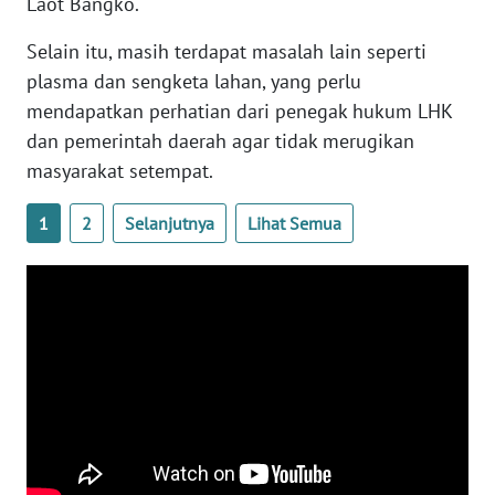
Laot Bangko.
WN
LAMPUNG
Selain itu, masih terdapat masalah lain seperti
plasma dan sengketa lahan, yang perlu
WN
mendapatkan perhatian dari penegak hukum LHK
JATENG
dan pemerintah daerah agar tidak merugikan
masyarakat setempat.
WN
NUSANTARA
1
2
Selanjutnya
Lihat Semua
WN
JOGJA
WN
JATIM
WN
BALI