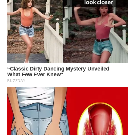
WN
LABUANBAJO
WN
BORNEO
Wahana
Media
Group
WAHANA
NEWS
WAHANA
TANI
WAHANA
ADVOKAT