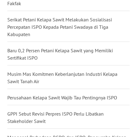
Fakfak
GORONTALO
Serikat Petani Kelapa Sawit Melakukan Sosialisasi
WN
Percepatan ISPO Kepada Petani Swadaya di Tiga
SULUT
Kabupaten
WN
Baru 0,2 Persen Petani Kelapa Sawit yang Memiliki
MALUKU
Sertifikat ISPO
WN
Musim Mas Komitmen Keberlanjutan Industri Kelapa
MALUT
Sawit Tanah Air
WN
DAIRI
Perusahaan Kelapa Sawit Wajib Tau Pentingnya ISPO
WN
GPPI Sebut Revisi Perpres ISPO Perlu Libatkan
DANAU
Stakeholder Sawit
TOBA