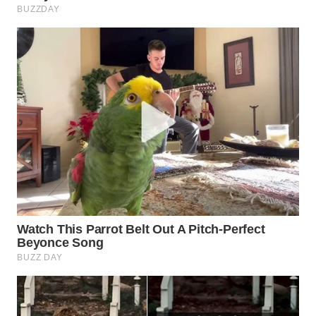
WN
MADURA
WN
SURABAYA
WN
NATUNA
WN
BINTAN
WN
MANDALIKA
WN
LIKUPANG