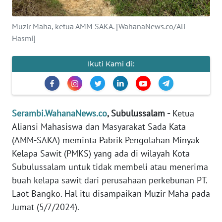
PEDOMAN
MEDIA
Muzir Maha, ketua AMM SAKA. [WahanaNews.co/Ali
SIBER
Hasmi]
REDAKSI
Ikuti Kami di:
KARIR
Serambi.WahanaNews.co
, Subulussalam -
Ketua
DISCLAIMER
Aliansi Mahasiswa dan Masyarakat Sada Kata
(AMM-SAKA) meminta Pabrik Pengolahan Minyak
Wahana
News
Kelapa Sawit (PMKS) yang ada di wilayah Kota
Regional
Subulussalam untuk tidak membeli atau menerima
buah kelapa sawit dari perusahaan perkebunan PT.
WN
Laot Bangko. Hal itu disampaikan Muzir Maha pada
SUMUT
Jumat (5/7/2024).
WN