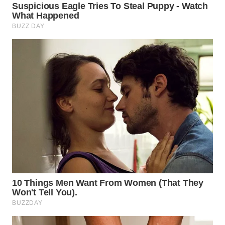
WN
KARAWANG
WN
BEKASI
WN
BOGOR
WN
DEPOK
WN
TAPANULI
UTARA
WN
SAMOSIR