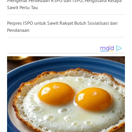
Mengenal Perbedaan RSPO dan ISPO, Pengusaha Kelapa
WN
Sawit Perlu Tau
NIAS
Perpres ISPO untuk Sawit Rakyat Butuh Sosialisasi dan
WN
Pendanaan
LANGKAT
WN
TAPANULI
SELATAN
WN
TANJUNG
LESUNG
WN
KARO
WN