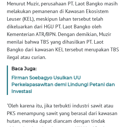
Menurut Muzir, perusahaan PT. Laot Bangko masih
JAKARTA
melakukan pemanenan di Kawasan Ekosistem
Leuser (KEL), meskipun lahan tersebut telah
WN
dikeluarkan dari HGU PT. Laot Bangko oleh
JABAR
Kementerian ATR/BPN. Dengan demikian, Muzir
menilai bahwa TBS yang dihasilkan PT. Laot
WN
BANTEN
Bangko dari kawasan KEL tersebut merupakan TBS
ilegal atau curian.
WN
NTT
Baca Juga:
Firman Soebagyo Usulkan UU
WN
Perkelapasawitan demi Lindungi Petani dan
KEPRI
Investasi
WN
"Oleh karena itu, jika terbukti industri sawit atau
PAPUA
PKS menampung sawit yang berasal dari kawasan
hutan, mereka dapat diancam dengan tindak
WN