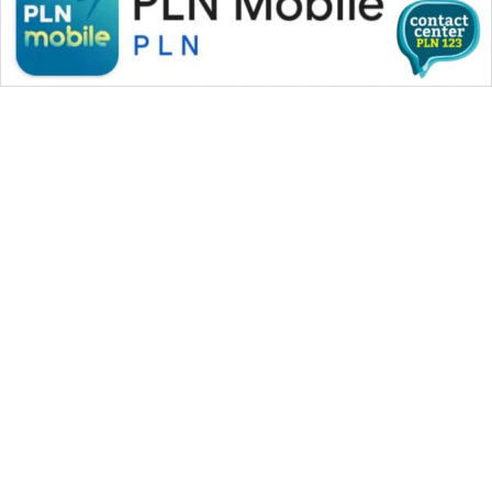
WAHANA MEDIA GROUP
|
|
|
WAHANA NEWS co
WAHANA TANI
WAHANA ADVOKAT
|
|
WAHANA INFRASTRUKTUR
WAHANA KONSUMEN
|
|
|
WAHANA LISTRIK
WAHANA TRAVEL
WAHANA TV
|
|
|
WAHANANEWS id
WAHANANEWS CO ID
WAHANANEWS NET
|
|
|
WAHANA SPORT ID
Wahana UMKM
Wahana Seleb