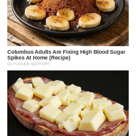
BINJAI
WN
CIREBON
WN
INDRAMAYU
WN
KUNINGAN
WN
MAJALENGKA
WN
SUBANG
WN