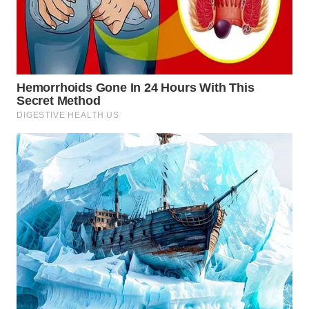
WAHANA
INFRASTRUKTUR
WAHANA
KONSUMEN
WAHANA
LISTRIK
WAHANA
TRAVEL
WAHANA
TV
WAHANANEWS
ID