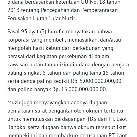
pidana berdasarkan ketentuan UU No. 18 tahun
PAPUA
2013 tentang Pencegahan dan Pemberantasan
BARAT
Perusakan Hutan," ujar Muzir.
WN
Pasal 93 ayat (3) huruf c menyatakan bahwa
RIAU
korporasi yang membeli, memasarkan, dan/atau
mengolah hasil kebun dari perkebunan yang
WN
berasal dari kegiatan perkebunan di dalam
SERAMBI
kawasan hutan tanpa izin dipidana dengan penjara
paling singkat 5 tahun dan paling lama 15 tahun
WN
JAMBI
serta denda paling sedikit Rp. 5.000.000.000,00
dan paling banyak Rp. 15.000.000.000,00.
WN
SULTRA
Muzir juga menyayangkan adanya dugaan
pemakaian surat pengantar oleh oknum tertentu
WN
untuk memuluskan perdagangan TBS dari PT. Laot
NTB
Bangko, serta dugaan bahwa oknum tersebut ikut
membekingi dan membackup perusahaan PT. Laot