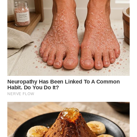
WN
PADANG
LAWAS
WN
SUMEDANG
WN
CIANJUR
WN
KEPULAUAN
SERIBU
WN
TANGERANG
WN