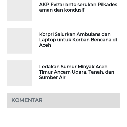
SITUNGIR
AKP Evizarianto serukan Pilkades
NEWS
aman dan kondusif
SIDIKALANG
NEWS
Korpri Salurkan Ambulans dan
Laptop untuk Korban Bencana di
SIBARAGAS
Aceh
NEWS
METRO
Ledakan Sumur Minyak Aceh
SIANTAR
Timur Ancam Udara, Tanah, dan
Sumber Air
NEWS
METRO
MEDAN
KOMENTAR
NEWS
METRO
JAKARTA