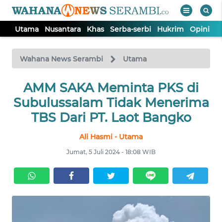
Utama
Nusantara
Khas
Serba-serbi
Hukrim
Opini
P
WAHANA
Tutup
TV
Wahana News Serambi
Utama
UTAMA
AMM SAKA Meminta PKS di
Subulussalam Tidak Menerima
NUSANTARA
TBS Dari PT. Laot Bangko
Ali Hasmi - Utama
KHAS
Jumat, 5 Juli 2024 - 18:08 WIB
SERBA-
SERBI
HUKRIM