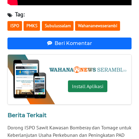
WN
KALBAR
Tag:
WN
ISPO
PMKS
Subulussalam
Wahananewsserambi
KALTENG
Beri Komentar
WN
KALTARA
WN
KALSEL
Install Aplikasi
WN
KALTIM
Berita Terkait
WN
SULSEL
Dorong ISPO Sawit Kawasan Bomberay dan Tomage untuk
Keberlanjutan Usaha Perkebunan dan Peningkatan PAD
WN