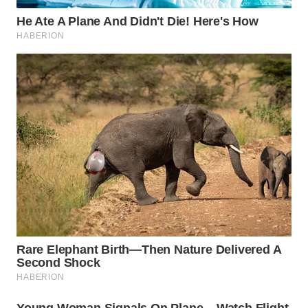
WAHANANEWS
CO ID
WAHANANEWS
NET
WAHANA
SPORT
WAHANA
UMKM
WAHANA
SELEB
WAHANA
PERSONA