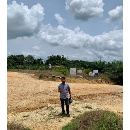
OPINI
PERISTIWA
Informasi
INDEKS
BERITA
KONTAK
KAMI
INFO
IKLAN
TENTANG
KAMI