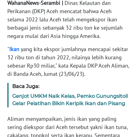
WahanaNews-Serambi |
Dinas Kelautan dan
PEDOMAN
Perikanan (DKP) Aceh mencatat bahwa Aceh
MEDIA
selama 2022 lalu Aceh telah mengekspor ikan
SIBER
berbagai jenis sebanyak 32 ribu ton ke sejumlah
negara mulai dari Asia hingga Amerika.
REDAKSI
"
Ikan
yang kita ekspor jumlahnya mencapai sekitar
KARIR
32 ribu ton di tahun 2022, nilainya lebih kurang
sebesar Rp30 miliar," kata Kepala DKP Aceh Aliman,
DISCLAIMER
di Banda Aceh, Jumat (23/06/23).
Wahana
Baca Juga:
News
Genjot UMKM Naik Kelas, Pemko Gunungsitoli
Regional
Gelar Pelatihan Bikin Keripik Ikan dan Pisang
WN
Aliman menyampaikan, jenis ikan yang paling
SUMUT
sering diekspor dari Aceh tersebut yakni ikan tuna,
cakalang, tongkol serta ikan kerapu. Sementara
WN