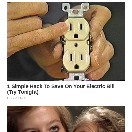
WN
PADANG
LAWAS
WN
SUMEDANG
WN
CIANJUR
WN
KEPULAUAN
SERIBU
WN
TANGERANG
WN