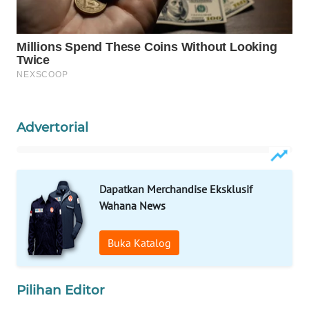
WN
LABUANBAJO
WN
BORNEO
Wahana
Media
Advertorial
Group
WAHANA
NEWS
Dapatkan Merchandise Eksklusif
Wahana News
WAHANA
TANI
Buka Katalog
WAHANA
ADVOKAT
Pilihan Editor