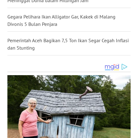
Meninggal Dunia dalam Hitungan Jam
WN
KALBAR
Gegara Pelihara Ikan Alligator Gar, Kakek di Malang
WN
Divonis 5 Bulan Penjara
KALTENG
Pemerintah Aceh Bagikan 7,5 Ton Ikan Segar Cegah Inflasi
WN
dan Stunting
KALTARA
WN
KALSEL
WN
KALTIM
WN
SULSEL
WN