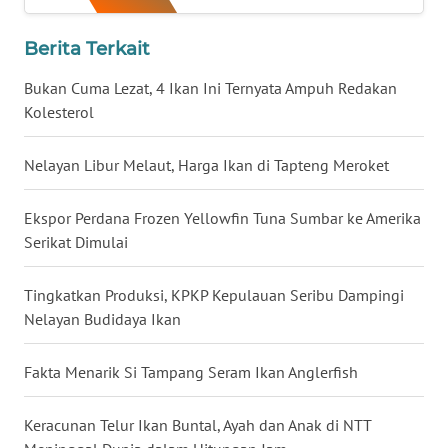
WN
LAMPUNG
Berita Terkait
WN
Bukan Cuma Lezat, 4 Ikan Ini Ternyata Ampuh Redakan
JATENG
Kolesterol
WN
Nelayan Libur Melaut, Harga Ikan di Tapteng Meroket
NUSANTARA
Ekspor Perdana Frozen Yellowfin Tuna Sumbar ke Amerika
WN
Serikat Dimulai
JOGJA
Tingkatkan Produksi, KPKP Kepulauan Seribu Dampingi
WN
Nelayan Budidaya Ikan
JATIM
Fakta Menarik Si Tampang Seram Ikan Anglerfish
WN
BALI
Keracunan Telur Ikan Buntal, Ayah dan Anak di NTT