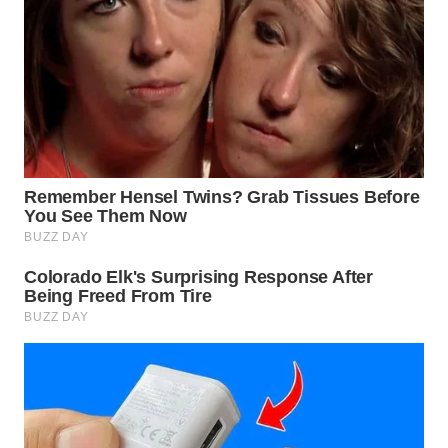
BINJAI
WN
CIREBON
WN
INDRAMAYU
WN
KUNINGAN
WN
MAJALENGKA
WN
SUBANG
WN