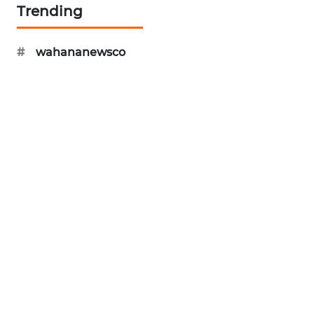
Trending
LKKI
#
wahananewsco
KOPEKLIN
PORTAL
KONSUMEN
FORWAMKI
ALPERKLINAS
FORJASIDA
TAMBANG
NEWS