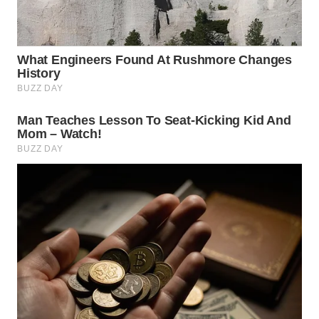
WN
MADURA
WN
SURABAYA
WN
NATUNA
WN
BINTAN
WN
MANDALIKA
WN
LIKUPANG