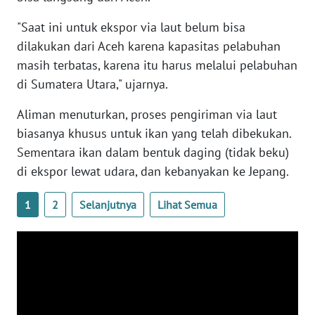
PAPUA
BARAT
"Saat ini untuk ekspor via laut belum bisa
dilakukan dari Aceh karena kapasitas pelabuhan
WN
masih terbatas, karena itu harus melalui pelabuhan
RIAU
di Sumatera Utara," ujarnya.
Aliman menuturkan, proses pengiriman via laut
WN
SERAMBI
biasanya khusus untuk ikan yang telah dibekukan.
Sementara ikan dalam bentuk daging (tidak beku)
WN
di ekspor lewat udara, dan kebanyakan ke Jepang.
JAMBI
1
2
Selanjutnya
Lihat Semua
WN
SULTRA
WN
NTB