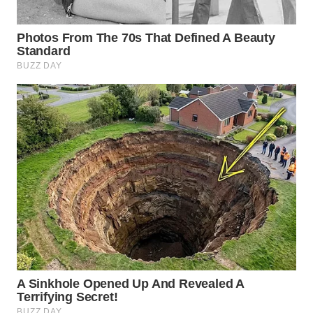
SIMALUNGUN
WN
LABUHANBATU
WN
TAPANULI
TENGAH
WN DELI
SERDANG
WN
TEBING
TINGGI
WN
PAKPAK