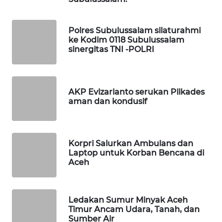
WAHANANEWS
CO ID
Polres Subulussalam silaturahmi
ke Kodim 0118 Subulussalam
WAHANANEWS
sinergitas TNI -POLRI
NET
WAHANA
SPORT
AKP Evizarianto serukan Pilkades
aman dan kondusif
WAHANA
UMKM
Korpri Salurkan Ambulans dan
WAHANA
Laptop untuk Korban Bencana di
SELEB
Aceh
WAHANA
PERSONA
Ledakan Sumur Minyak Aceh
Timur Ancam Udara, Tanah, dan
Sumber Air