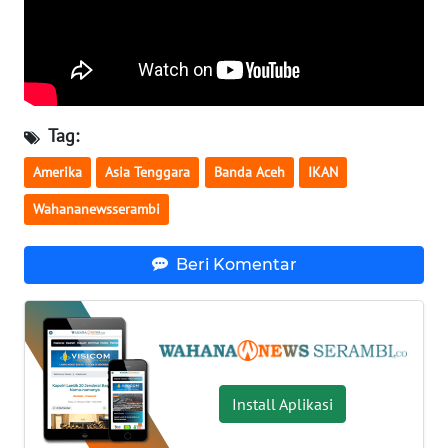
WN
SULTENG
WN
SULBAR
Tag:
WN
Amerika
Asia Tenggara
Banda Aceh
IKAN
BABEL
Wahananewsserambi
WN
SUMBAR
Beri Komentar
WN
SUMSEL
WN
BENGKULU
Install Aplikasi