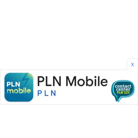
ID
PERAPKI
NEWS
SONYA
ASA
NEWS
X