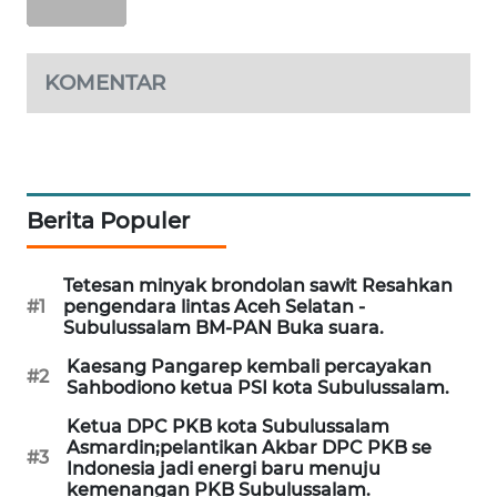
WAHANA
OTOMOTIF
KOMENTAR
WAHANA
HEALTH
WAHANA
DESA
WISATA
Berita Populer
LAPAK
Tetesan minyak brondolan sawit Resahkan
WAHANA
#1
pengendara lintas Aceh Selatan -
Subulussalam BM-PAN Buka suara.
Wahana
Kaesang Pangarep kembali percayakan
Network
#2
Sahbodiono ketua PSI kota Subulussalam.
Ketua DPC PKB kota Subulussalam
KONSUMEN
Asmardin;pelantikan Akbar DPC PKB se
LISTRIK
#3
Indonesia jadi energi baru menuju
kemenangan PKB Subulussalam.