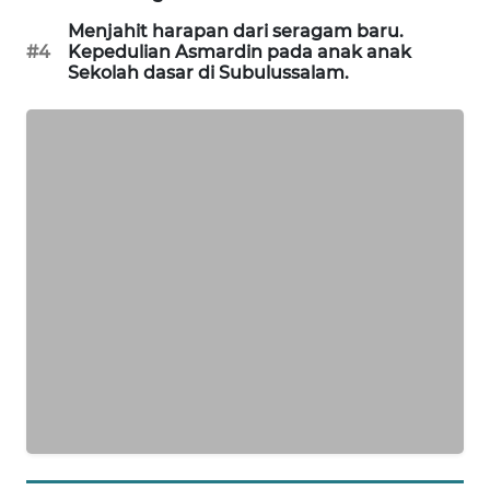
MASYARAKAT
Menjahit harapan dari seragam baru.
KELISTRIKAN
#4
Kepedulian Asmardin pada anak anak
Sekolah dasar di Subulussalam.
WALINKI
ID
MAWAKA
ID
MARTABAT
NET
PLN
WATCH
MKLI
LPKKI