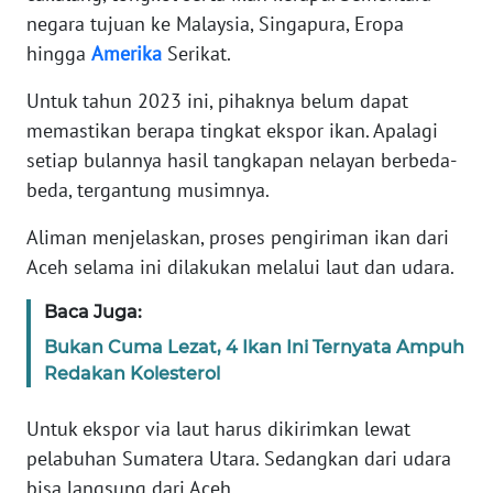
JAKARTA
negara tujuan ke Malaysia, Singapura, Eropa
hingga
Amerika
Serikat.
WN
Untuk tahun 2023 ini, pihaknya belum dapat
JABAR
memastikan berapa tingkat ekspor ikan. Apalagi
setiap bulannya hasil tangkapan nelayan berbeda-
WN
BANTEN
beda, tergantung musimnya.
Aliman menjelaskan, proses pengiriman ikan dari
WN
Aceh selama ini dilakukan melalui laut dan udara.
NTT
Baca Juga:
WN
KEPRI
Bukan Cuma Lezat, 4 Ikan Ini Ternyata Ampuh
Redakan Kolesterol
WN
Untuk ekspor via laut harus dikirimkan lewat
PAPUA
pelabuhan Sumatera Utara. Sedangkan dari udara
bisa langsung dari Aceh.
WN