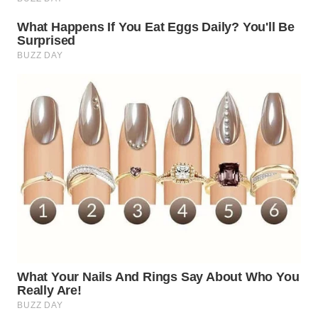
WN
KARAWANG
WN
BEKASI
WN
BOGOR
WN
DEPOK
WN
TAPANULI
UTARA
WN
SAMOSIR