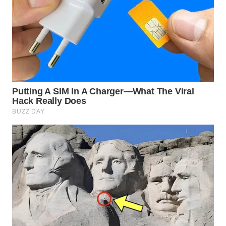
SUKABUMI
WN
PURWAKARTA
WN
PRIANGAN
TIMUR
WN
SEMARANG
WN
SOLO
WN
BOROBUDUR