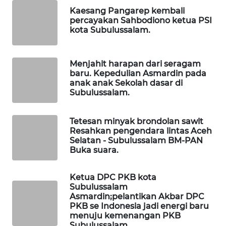
WAHANA
Kaesang Pangarep kembali
INFRASTRUKTUR
percayakan Sahbodiono ketua PSI
kota Subulussalam.
WAHANA
KONSUMEN
Menjahit harapan dari seragam
baru. Kepedulian Asmardin pada
WAHANA
anak anak Sekolah dasar di
LISTRIK
Subulussalam.
WAHANA
Tetesan minyak brondolan sawit
TRAVEL
Resahkan pengendara lintas Aceh
Selatan - Subulussalam BM-PAN
Buka suara.
WAHANA
TV
Ketua DPC PKB kota
Subulussalam
WAHANANEWS
Asmardin;pelantikan Akbar DPC
ID
PKB se Indonesia jadi energi baru
menuju kemenangan PKB
Subulussalam.