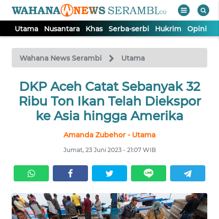
Utama
Nusantara
Khas
Serba-serbi
Hukrim
Opini
P
WAHANA
Tutup
TV
Wahana News Serambi
Utama
UTAMA
DKP Aceh Catat Sebanyak 32
Ribu Ton Ikan Telah Diekspor
NUSANTARA
ke Asia hingga Amerika
Amanda Zubehor - Utama
KHAS
Jumat, 23 Juni 2023 - 21:07 WIB
SERBA-
SERBI
HUKRIM