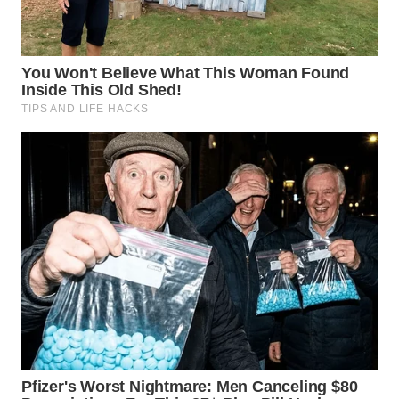
GORONTALO
WN
SULUT
WN
MALUKU
WN
MALUT
WN
DAIRI
WN
DANAU
TOBA