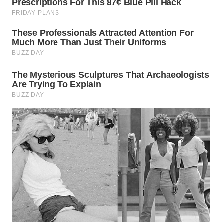
WN
NIAS
WN
LANGKAT
WN
TAPANULI
SELATAN
WN
TANJUNG
LESUNG
WN
KARO
WN