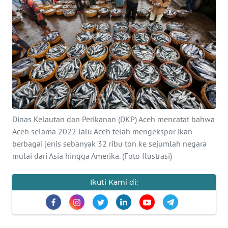
OPINI
PERISTIWA
Informasi
INDEKS
BERITA
Dinas Kelautan dan Perikanan (DKP) Aceh mencatat bahwa
KONTAK
Aceh selama 2022 lalu Aceh telah mengekspor ikan
KAMI
berbagai jenis sebanyak 32 ribu ton ke sejumlah negara
mulai dari Asia hingga Amerika. (Foto Ilustrasi)
INFO
IKLAN
Ikuti Kami di:
TENTANG
KAMI