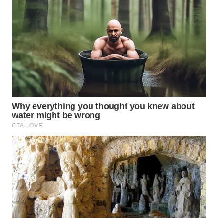
WN
MADURA
WN
SURABAYA
WN
NATUNA
WN
BINTAN
WN
MANDALIKA
WN
LIKUPANG