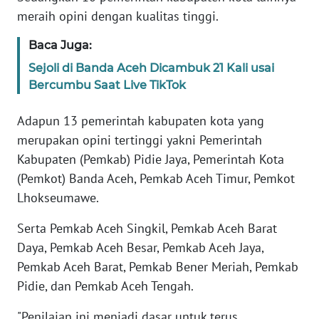
PAPUA
meraih opini dengan kualitas tinggi.
BARAT
Baca Juga:
WN
Sejoli di Banda Aceh Dicambuk 21 Kali usai
RIAU
Bercumbu Saat Live TikTok
WN
Adapun 13 pemerintah kabupaten kota yang
SERAMBI
merupakan opini tertinggi yakni Pemerintah
Kabupaten (Pemkab) Pidie Jaya, Pemerintah Kota
WN
(Pemkot) Banda Aceh, Pemkab Aceh Timur, Pemkot
JAMBI
Lhokseumawe.
WN
Serta Pemkab Aceh Singkil, Pemkab Aceh Barat
SULTRA
Daya, Pemkab Aceh Besar, Pemkab Aceh Jaya,
Pemkab Aceh Barat, Pemkab Bener Meriah, Pemkab
WN
Pidie, dan Pemkab Aceh Tengah.
NTB
"Penilaian ini menjadi dasar untuk terus