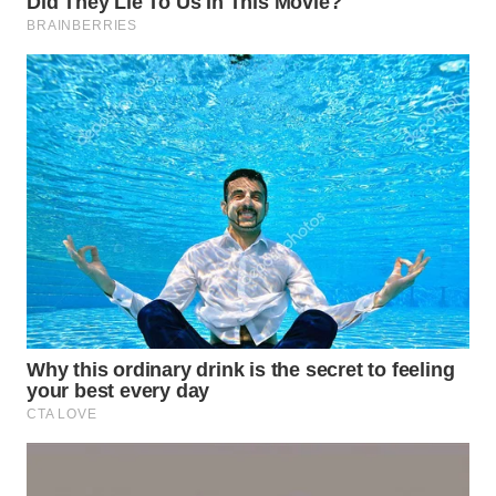
WAHANA
INFRASTRUKTUR
WAHANA
KONSUMEN
WAHANA
LISTRIK
WAHANA
TRAVEL
WAHANA
TV
WAHANANEWS
ID