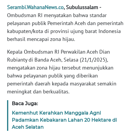
Serambi.WahanaNews.co
, Subulussalam -
PEDOMAN
Ombudsman RI menyatakan bahwa standar
MEDIA
SIBER
pelayanan publik Pemerintah Aceh dan pemerintah
kabupaten/kota di provinsi ujung barat Indonesia
REDAKSI
berhasil mencapai zona hijau.
Kepala Ombudsman RI Perwakilan Aceh Dian
KARIR
Rubianty di Banda Aceh, Selasa (21/1/2025),
mengatakan zona hijau tersebut menunjukkan
DISCLAIMER
bahwa pelayanan publik yang diberikan
Wahana
pemerintah daerah kepada masyarakat semakin
News
meningkat dan berkualitas.
Regional
Baca Juga:
WN
Kemenhut Kerahkan Manggala Agni
SUMUT
Padamkan Kebakaran Lahan 20 Hektare di
Aceh Selatan
WN