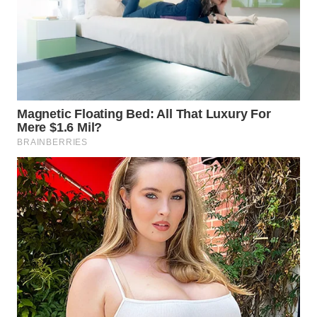
WN
PADANG
LAWAS
WN
SUMEDANG
WN
CIANJUR
WN
KEPULAUAN
SERIBU
WN
TANGERANG
WN