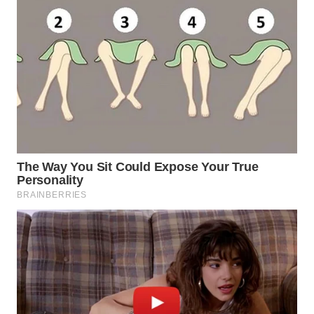
WAHANANEWS
CO ID
WAHANANEWS
NET
WAHANA
SPORT
WAHANA
UMKM
WAHANA
SELEB
WAHANA
PERSONA