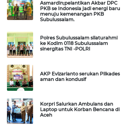
Asmardin;pelantikan Akbar DPC
PKB se Indonesia jadi energi baru
LKKI
menuju kemenangan PKB
Subulussalam.
KOPEKLIN
Polres Subulussalam silaturahmi
ke Kodim 0118 Subulussalam
PORTAL
sinergitas TNI -POLRI
KONSUMEN
FORWAMKI
AKP Evizarianto serukan Pilkades
aman dan kondusif
ALPERKLINAS
FORJASIDA
Korpri Salurkan Ambulans dan
Laptop untuk Korban Bencana di
TAMBANG
Aceh
NEWS