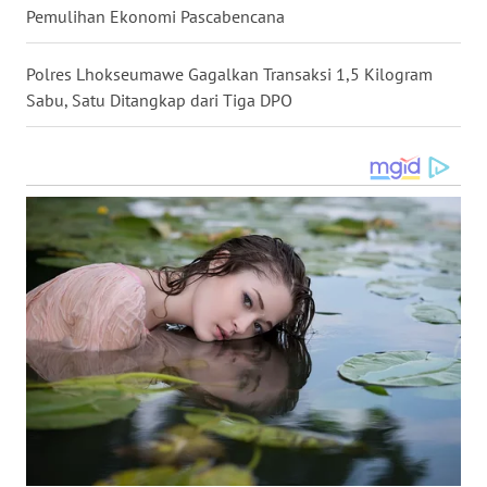
Pemulihan Ekonomi Pascabencana
GORONTALO
Polres Lhokseumawe Gagalkan Transaksi 1,5 Kilogram
WN
Sabu, Satu Ditangkap dari Tiga DPO
SULUT
WN
MALUKU
WN
MALUT
WN
DAIRI
WN
DANAU
TOBA