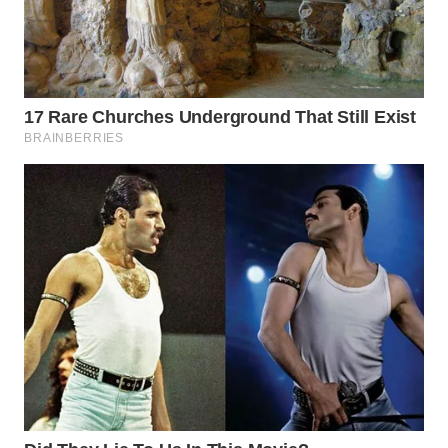
WN
LABUANBAJO
WN
BORNEO
Wahana
Media
Group
WAHANA
NEWS
WAHANA
TANI
WAHANA
ADVOKAT