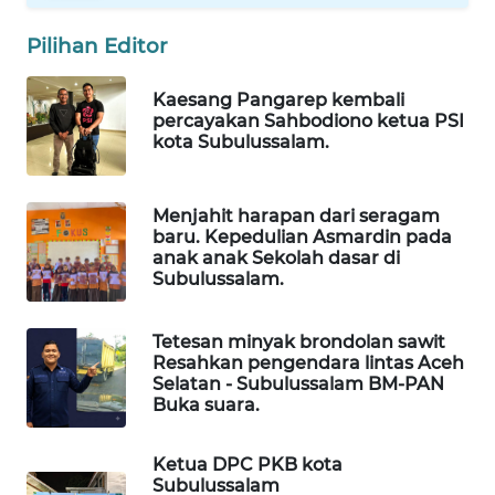
MASYARAKAT
KELISTRIKAN
Pilihan Editor
WALINKI
Kaesang Pangarep kembali
percayakan Sahbodiono ketua PSI
ID
kota Subulussalam.
MAWAKA
ID
Menjahit harapan dari seragam
baru. Kepedulian Asmardin pada
anak anak Sekolah dasar di
MARTABAT
Subulussalam.
NET
Tetesan minyak brondolan sawit
PLN
Resahkan pengendara lintas Aceh
WATCH
Selatan - Subulussalam BM-PAN
Buka suara.
MKLI
Ketua DPC PKB kota
Subulussalam
LPKKI