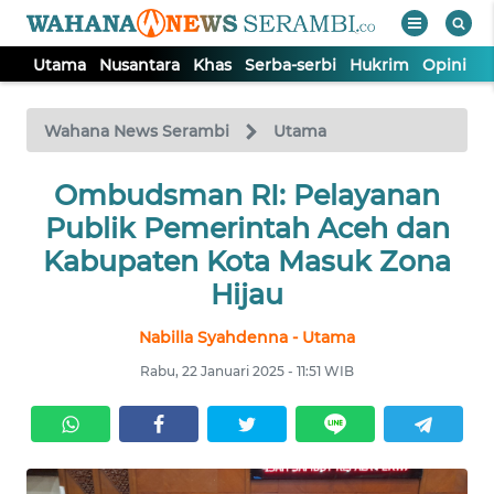
Utama
Nusantara
Khas
Serba-serbi
Hukrim
Opini
P
WAHANA
Tutup
TV
Wahana News Serambi
Utama
UTAMA
Ombudsman RI: Pelayanan
Publik Pemerintah Aceh dan
NUSANTARA
Kabupaten Kota Masuk Zona
Hijau
KHAS
Nabilla Syahdenna - Utama
Rabu, 22 Januari 2025 - 11:51 WIB
SERBA-
SERBI
HUKRIM