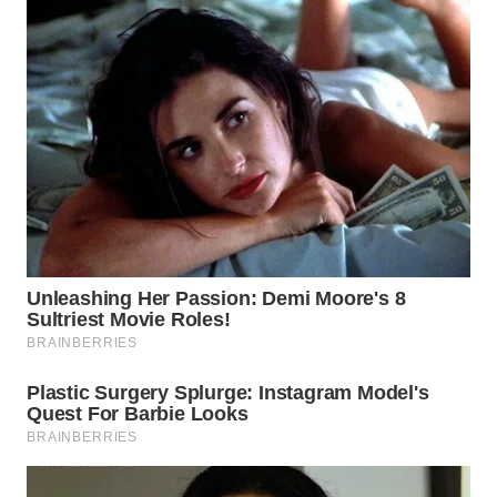
SIMALUNGUN
WN
LABUHANBATU
WN
TAPANULI
TENGAH
WN DELI
SERDANG
WN
TEBING
TINGGI
WN
PAKPAK