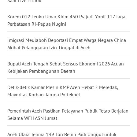
Saat Live TikTok
WN
KALBAR
Korem 012 Teuku Umar Kirim 450 Prajurit Yonif 117 Jaga
Perbatasan RI-Papua Nugini
WN
KALTENG
Imigrasi Meulaboh Deportasi Empat Warga Negara China
WN
Akibat Pelanggaran Izin Tinggal di Aceh
KALTARA
Bupati Aceh Tengah Sebut Sensus Ekonomi 2026 Acuan
WN
Kebijakan Pembangunan Daerah
KALSEL
Detik-detik Kamar Mesin KMP Aceh Hebat 2 Meledak,
WN
Mayoritas Korban Taruna Poltekpel
KALTIM
Pemerintah Aceh Pastikan Pelayanan Publik Tetap Berjalan
WN
Selama WFH ASN Jumat
SULSEL
Aceh Utara Terima 149 Ton Benih Padi Unggul untuk
WN