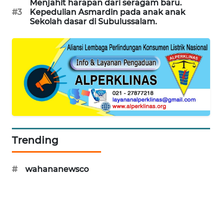
Menjahit harapan dari seragam baru.
NEWS
#3
Kepedulian Asmardin pada anak anak
Sekolah dasar di Subulussalam.
KRT
NEWS
KARING
NEWS
JURNAL
MARITIM
Trending
HUMBANG
NEWS
#
wahananewsco
GARONGGANG
NEWS
FISUELRI