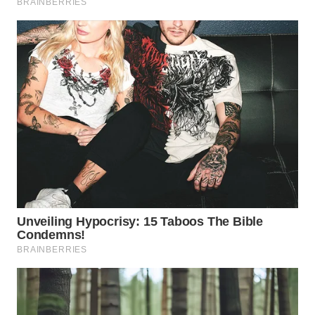
SUKABUMI
WN
PURWAKARTA
WN
PRIANGAN
TIMUR
WN
SEMARANG
WN
SOLO
WN
BOROBUDUR