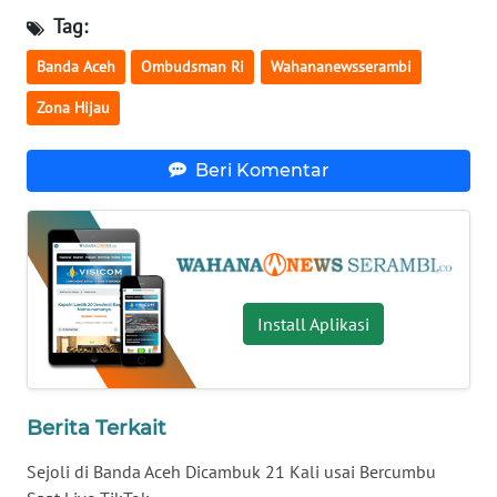
WN
Tag:
LAMPUNG
Banda Aceh
Ombudsman Ri
Wahananewsserambi
WN
Zona Hijau
JATENG
Beri Komentar
WN
NUSANTARA
WN
JOGJA
Install Aplikasi
WN
JATIM
WN
Berita Terkait
BALI
Sejoli di Banda Aceh Dicambuk 21 Kali usai Bercumbu