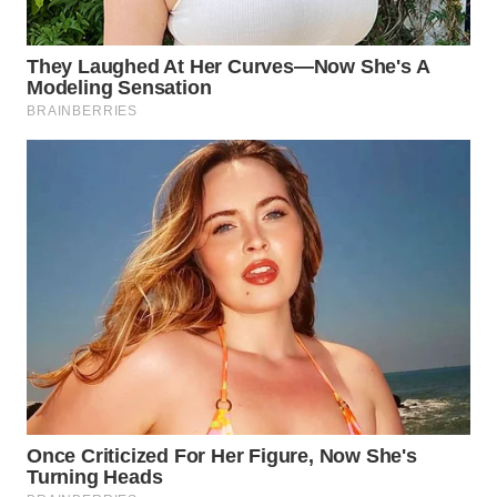
BINJAI
WN
CIREBON
WN
INDRAMAYU
WN
KUNINGAN
WN
MAJALENGKA
WN
SUBANG
WN