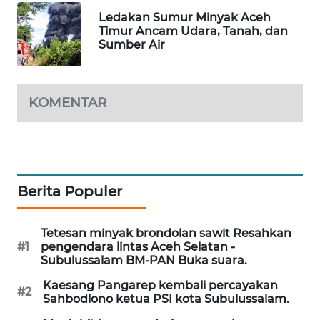
SITUNGIR
Ledakan Sumur Minyak Aceh
NEWS
Timur Ancam Udara, Tanah, dan
Sumber Air
SIDIKALANG
NEWS
KOMENTAR
SIBARAGAS
NEWS
METRO
SIANTAR
Berita Populer
NEWS
Tetesan minyak brondolan sawit Resahkan
METRO
#1
pengendara lintas Aceh Selatan -
MEDAN
Subulussalam BM-PAN Buka suara.
NEWS
Kaesang Pangarep kembali percayakan
#2
Sahbodiono ketua PSI kota Subulussalam.
METRO
JAKARTA