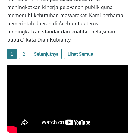
WN
meningkatkan kinerja pelayanan publik guna
SULTENG
memenuhi kebutuhan masyarakat. Kami berharap
pemerintah daerah di Aceh untuk terus
WN
meningkatkan standar dan kualitas pelayanan
SULBAR
publik," kata Dian Rubianty.
WN
1
2
Selanjutnya
Lihat Semua
BABEL
WN
SUMBAR
WN
SUMSEL
WN
BENGKULU