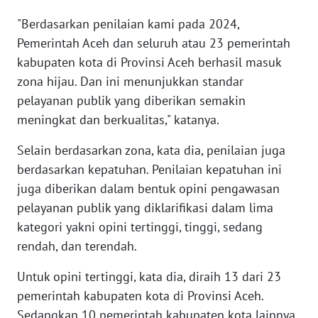
JAKARTA
"Berdasarkan penilaian kami pada 2024,
Pemerintah Aceh dan seluruh atau 23 pemerintah
WN
kabupaten kota di Provinsi Aceh berhasil masuk
JABAR
zona hijau. Dan ini menunjukkan standar
pelayanan publik yang diberikan semakin
WN
meningkat dan berkualitas," katanya.
BANTEN
Selain berdasarkan zona, kata dia, penilaian juga
WN
berdasarkan kepatuhan. Penilaian kepatuhan ini
NTT
juga diberikan dalam bentuk opini pengawasan
pelayanan publik yang diklarifikasi dalam lima
WN
KEPRI
kategori yakni opini tertinggi, tinggi, sedang
rendah, dan terendah.
WN
Untuk opini tertinggi, kata dia, diraih 13 dari 23
PAPUA
pemerintah kabupaten kota di Provinsi Aceh.
Sedangkan 10 pemerintah kabupaten kota lainnya
WN