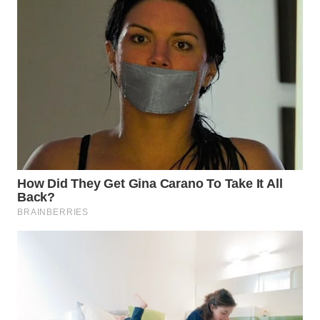
WN
KARAWANG
WN
BEKASI
WN
BOGOR
WN
DEPOK
WN
TAPANULI
UTARA
WN
SAMOSIR