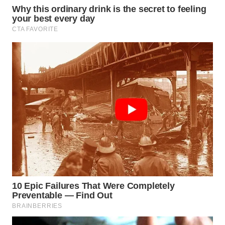
WN
NIAS
WN
LANGKAT
WN
TAPANULI
SELATAN
WN
TANJUNG
LESUNG
WN
KARO
WN