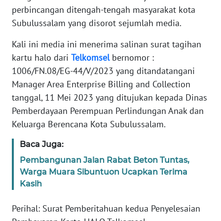
perbincangan ditengah-tengah masyarakat kota
JAKARTA
Subulussalam yang disorot sejumlah media.
WN
Kali ini media ini menerima salinan surat tagihan
JABAR
kartu halo dari
Telkomsel
bernomor :
1006/FN.08/EG-44/V/2023 yang ditandatangani
WN
BANTEN
Manager Area Enterprise Billing and Collection
tanggal, 11 Mei 2023 yang ditujukan kepada Dinas
WN
Pemberdayaan Perempuan Perlindungan Anak dan
NTT
Keluarga Berencana Kota Subulussalam.
Baca Juga:
WN
KEPRI
Pembangunan Jalan Rabat Beton Tuntas,
Warga Muara Sibuntuon Ucapkan Terima
WN
Kasih
PAPUA
Perihal: Surat Pemberitahuan kedua Penyelesaian
WN