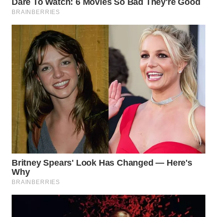
WN
KARAWANG
WN
BEKASI
WN
BOGOR
WN
DEPOK
WN
TAPANULI
UTARA
WN
SAMOSIR