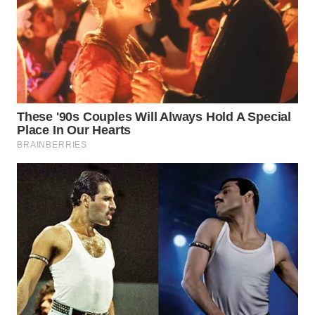
WAHANA
INFRASTRUKTUR
WAHANA
KONSUMEN
WAHANA
LISTRIK
WAHANA
TRAVEL
WAHANA
TV
WAHANANEWS
ID