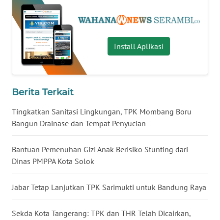
WN
KALBAR
WN
Install Aplikasi
KALTENG
WN
KALTARA
Berita Terkait
WN
Tingkatkan Sanitasi Lingkungan, TPK Mombang Boru
KALSEL
Bangun Drainase dan Tempat Penyucian
WN
Bantuan Pemenuhan Gizi Anak Berisiko Stunting dari
KALTIM
Dinas PMPPA Kota Solok
WN
Jabar Tetap Lanjutkan TPK Sarimukti untuk Bandung Raya
SULSEL
Sekda Kota Tangerang: TPK dan THR Telah Dicairkan,
WN