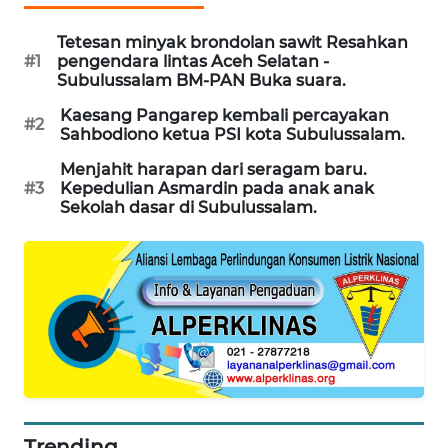
NEWS
Tetesan minyak brondolan sawit Resahkan
#1
pengendara lintas Aceh Selatan -
KRT
Subulussalam BM-PAN Buka suara.
NEWS
Kaesang Pangarep kembali percayakan
#2
Sahbodiono ketua PSI kota Subulussalam.
KARING
NEWS
Menjahit harapan dari seragam baru.
#3
Kepedulian Asmardin pada anak anak
Sekolah dasar di Subulussalam.
JURNAL
MARITIM
HUMBANG
NEWS
GARONGGANG
NEWS
FISUELRI
Trending