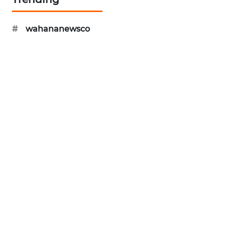
ID
#
wahananewsco
ENERGI
NEWS
CILEUNGSI
NEWS
BERKAT
NEWS
BERAMPU
NEWS
ANUGERAH
NEWS
AKHLAK