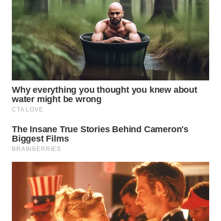
WN
LABUANBAJO
WN
BORNEO
Wahana
Media
Group
WAHANA
NEWS
WAHANA
TANI
WAHANA
ADVOKAT