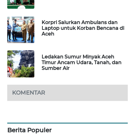
SITUNGIR
NEWS
Korpri Salurkan Ambulans dan
SIDIKALANG
Laptop untuk Korban Bencana di
NEWS
Aceh
SIBARAGAS
NEWS
Ledakan Sumur Minyak Aceh
Timur Ancam Udara, Tanah, dan
Sumber Air
METRO
SIANTAR
NEWS
KOMENTAR
METRO
MEDAN
NEWS
METRO
Berita Populer
JAKARTA