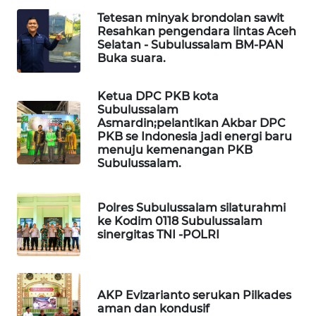
Tetesan minyak brondolan sawit
Resahkan pengendara lintas Aceh
LKKI
Selatan - Subulussalam BM-PAN
Buka suara.
KOPEKLIN
Ketua DPC PKB kota
PORTAL
Subulussalam
KONSUMEN
Asmardin;pelantikan Akbar DPC
PKB se Indonesia jadi energi baru
menuju kemenangan PKB
FORWAMKI
Subulussalam.
ALPERKLINAS
Polres Subulussalam silaturahmi
ke Kodim 0118 Subulussalam
FORJASIDA
sinergitas TNI -POLRI
TAMBANG
NEWS
AKP Evizarianto serukan Pilkades
aman dan kondusif