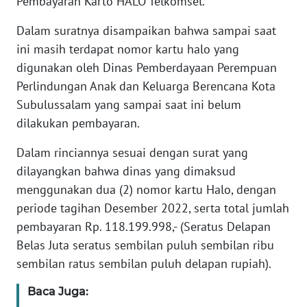
Pembayaran Karto HALO Telkomsel.
PAPUA
BARAT
Dalam suratnya disampaikan bahwa sampai saat
ini masih terdapat nomor kartu halo yang
WN
digunakan oleh Dinas Pemberdayaan Perempuan
RIAU
Perlindungan Anak dan Keluarga Berencana Kota
Subulussalam yang sampai saat ini belum
WN
dilakukan pembayaran.
SERAMBI
Dalam rinciannya sesuai dengan surat yang
WN
dilayangkan bahwa dinas yang dimaksud
JAMBI
menggunakan dua (2) nomor kartu Halo, dengan
periode tagihan Desember 2022, serta total jumlah
WN
pembayaran Rp. 118.199.998,- (Seratus Delapan
SULTRA
Belas Juta seratus sembilan puluh sembilan ribu
sembilan ratus sembilan puluh delapan rupiah).
WN
NTB
Baca Juga: