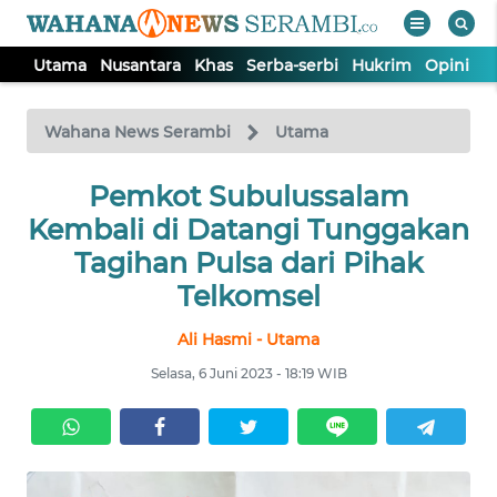
Utama
Nusantara
Khas
Serba-serbi
Hukrim
Opini
P
WAHANA
Tutup
TV
Wahana News Serambi
Utama
UTAMA
Pemkot Subulussalam
Kembali di Datangi Tunggakan
NUSANTARA
Tagihan Pulsa dari Pihak
Telkomsel
KHAS
Ali Hasmi - Utama
Selasa, 6 Juni 2023 - 18:19 WIB
SERBA-
SERBI
HUKRIM