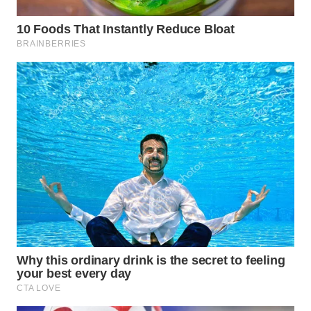
SUKABUMI
WN
PURWAKARTA
WN
PRIANGAN
TIMUR
WN
SEMARANG
WN
SOLO
WN
BOROBUDUR