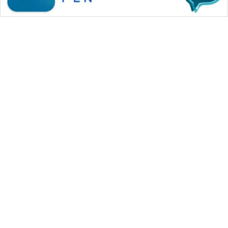
WAHANA MEDIA GROUP
|
|
|
WAHANA NEWS co
WAHANA TANI
WAHANA ADVOKAT
|
|
WAHANA INFRASTRUKTUR
WAHANA KONSUMEN
|
|
|
WAHANA LISTRIK
WAHANA TRAVEL
WAHANA TV
|
|
|
WAHANANEWS id
WAHANANEWS CO ID
WAHANANEWS NET
|
|
|
WAHANA SPORT ID
Wahana UMKM
Wahana Seleb
|
|
|
Wahana Persona
Wahana Otomotif
Wahana Health
|
Wahana Desa Wisata
Lapak Wahana