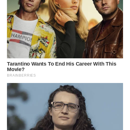
WN
NIAS
WN
LANGKAT
WN
TAPANULI
SELATAN
WN
TANJUNG
LESUNG
WN
KARO
WN