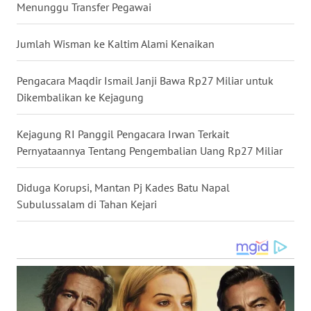
Menunggu Transfer Pegawai
GORONTALO
Jumlah Wisman ke Kaltim Alami Kenaikan
WN
SULUT
Pengacara Maqdir Ismail Janji Bawa Rp27 Miliar untuk
Dikembalikan ke Kejagung
WN
MALUKU
Kejagung RI Panggil Pengacara Irwan Terkait
Pernyataannya Tentang Pengembalian Uang Rp27 Miliar
WN
MALUT
Diduga Korupsi, Mantan Pj Kades Batu Napal
Subulussalam di Tahan Kejari
WN
DAIRI
WN
DANAU
TOBA