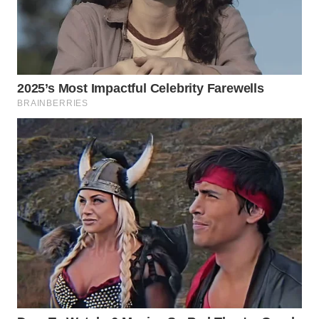
SIMALUNGUN
WN
LABUHANBATU
WN
TAPANULI
TENGAH
WN DELI
SERDANG
WN
TEBING
TINGGI
WN
PAKPAK