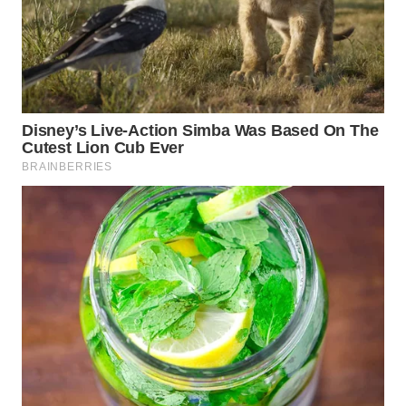
BINJAI
WN
CIREBON
WN
INDRAMAYU
WN
KUNINGAN
WN
MAJALENGKA
WN
SUBANG
WN