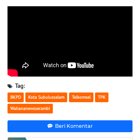
WN
LAMPUNG
WN
JATENG
WN
NUSANTARA
WN
JOGJA
Tag:
WN
BKPD
Kota Subulussalam
Telkomsel
TPK
JATIM
Wahananewsserambi
WN
BALI
Beri Komentar