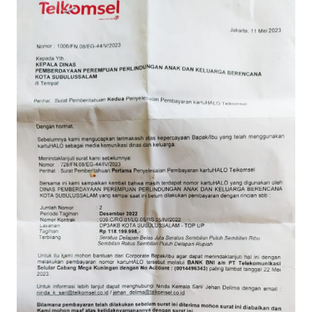
OPINI
PERISTIWA
Informasi
INDEKS
BERITA
KONTAK
KAMI
INFO
IKLAN
TENTANG
KAMI