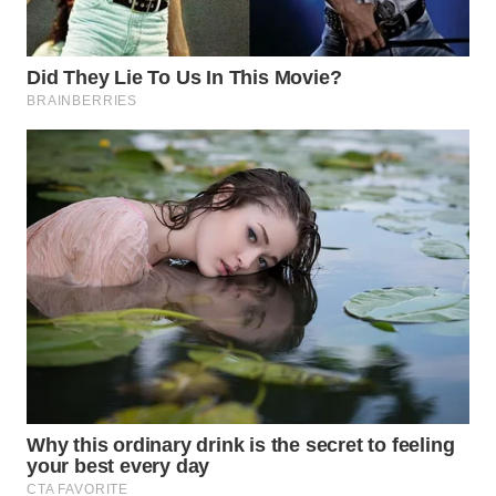
WAHANANEWS
CO ID
WAHANANEWS
NET
WAHANA
SPORT
WAHANA
UMKM
WAHANA
SELEB
WAHANA
PERSONA