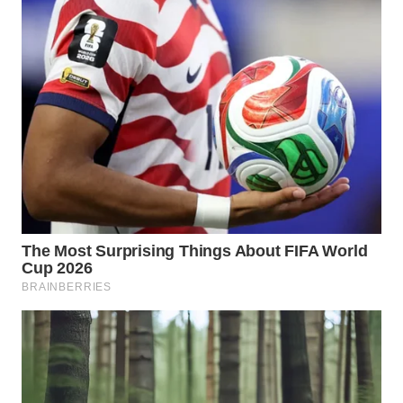
WN
MADURA
WN
SURABAYA
WN
NATUNA
WN
BINTAN
WN
MANDALIKA
WN
LIKUPANG