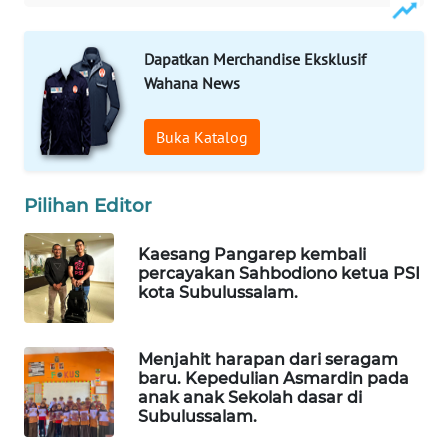
MASYARAKAT
KELISTRIKAN
Dapatkan Merchandise Eksklusif
Wahana News
WALINKI
ID
Buka Katalog
MAWAKA
ID
Pilihan Editor
MARTABAT
Kaesang Pangarep kembali
NET
percayakan Sahbodiono ketua PSI
kota Subulussalam.
PLN
WATCH
Menjahit harapan dari seragam
baru. Kepedulian Asmardin pada
MKLI
anak anak Sekolah dasar di
Subulussalam.
LPKKI