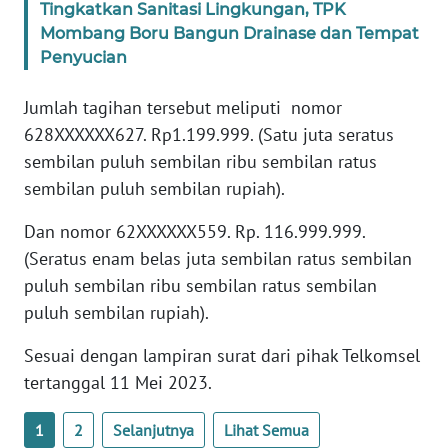
Tingkatkan Sanitasi Lingkungan, TPK
WN
SULTENG
Mombang Boru Bangun Drainase dan Tempat
Penyucian
WN
Jumlah tagihan tersebut meliputi nomor
SULBAR
628XXXXXX627. Rp1.199.999. (Satu juta seratus
sembilan puluh sembilan ribu sembilan ratus
WN
BABEL
sembilan puluh sembilan rupiah).
Dan nomor 62XXXXXX559. Rp. 116.999.999.
WN
SUMBAR
(Seratus enam belas juta sembilan ratus sembilan
puluh sembilan ribu sembilan ratus sembilan
WN
puluh sembilan rupiah).
SUMSEL
Sesuai dengan lampiran surat dari pihak Telkomsel
tertanggal 11 Mei 2023.
WN
BENGKULU
1
2
Selanjutnya
Lihat Semua