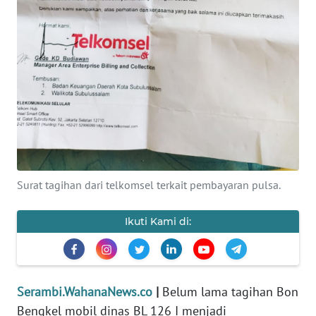
PEDOMAN
MEDIA
SIBER
REDAKSI
KARIR
DISCLAIMER
Surat tagihan dari telkomsel terkait pembayaran pulsa.
Wahana
News
Ikuti Kami di:
Regional
WN
SUMUT
Serambi.WahanaNews.co
|
Belum lama tagihan Bon
Bengkel mobil dinas BL 126 I menjadi
WN