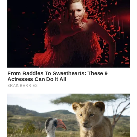
WN
PADANG
LAWAS
WN
SUMEDANG
WN
CIANJUR
WN
KEPULAUAN
SERIBU
WN
TANGERANG
WN