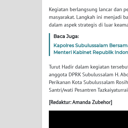
BARAT
Kegiatan berlangsung lancar dan pe
masyarakat. Langkah ini menjadi ba
WN
RIAU
dalam aspek strategis di luar keam
Baca Juga:
WN
SERAMBI
Kapolres Subulussalam Bersam
Menteri Kabinet Republik Indon
WN
Turut Hadir dalam kegiatan terseb
JAMBI
anggota DPRK Subulussalam H. Abd
WN
Perikanan Kota Subulussalam Rosi
SULTRA
Santri/wati Pesantren Tazkaiyaturr
[Redaktur: Amanda Zubehor]
WN
NTB
WN