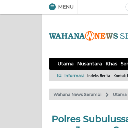
MENU
WAHANA
Tutup
TV
UTAMA
NUSANTARA
Utama
Nusantara
Khas
Ser
KHAS
Informasi
Indeks Berita
Kontak 
SERBA-
Wahana News Serambi
Utama
SERBI
HUKRIM
Polres Subulus