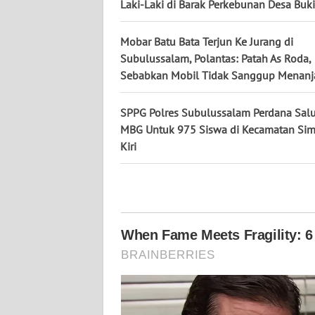
Laki-Laki di Barak Perkebunan Desa Bukit
WN
Mobar Batu Bata Terjun Ke Jurang di
KALTENG
Subulussalam, Polantas: Patah As Roda,
Sebabkan Mobil Tidak Sanggup Menanj
WN
KALTARA
SPPG Polres Subulussalam Perdana Sal
MBG Untuk 975 Siswa di Kecamatan Si
WN
Kiri
KALSEL
WN
KALTIM
WN
SULSEL
WN
GORONTALO