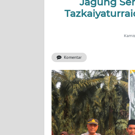
Jagung Ser
OPINI
Tazkaiyaturr
PERISTIWA
Informasi
Kamis,
INDEKS
BERITA
Komentar
KONTAK
KAMI
INFO
IKLAN
TENTANG
KAMI