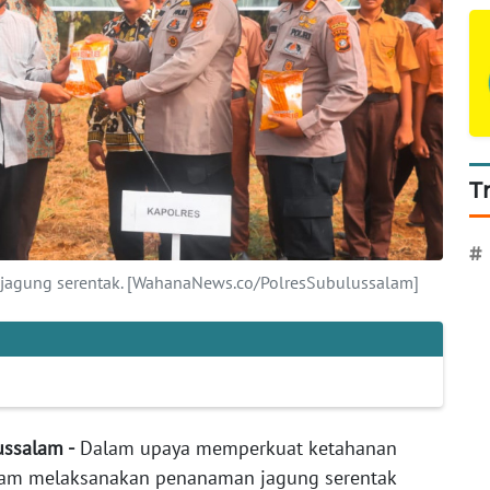
T
#
 jagung serentak. [WahanaNews.co/PolresSubulussalam]
ussalam -
Dalam upaya memperkuat ketahanan
alam melaksanakan penanaman jagung serentak