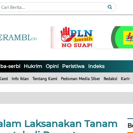
ba-serbi
Hukrim
Opini
Peristiwa
Indeks
Kami
Info Iklan
Tentang Kami
Pedoman Media Siber
Redaksi
Karir
salam Laksanakan Tanam
B