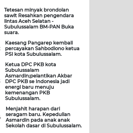
Tetesan minyak brondolan
sawit Resahkan pengendara
lintas Aceh Selatan -
Subulussalam BM-PAN Buka
suara.
Kaesang Pangarep kembali
2
percayakan Sahbodiono ketua
PSI kota Subulussalam.
Ketua DPC PKB kota
Subulussalam
Asmardin;pelantikan Akbar
3
DPC PKB se Indonesia jadi
energi baru menuju
kemenangan PKB
Subulussalam.
Menjahit harapan dari
seragam baru. Kepedulian
4
Asmardin pada anak anak
Sekolah dasar di Subulussalam.