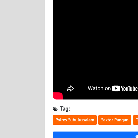
SULTENG
WN
SULBAR
WN
BABEL
WN
SUMBAR
WN
SUMSEL
Tag:
WN
BENGKULU
Polres Subulussalam
Sektor Pangan
WN