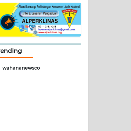
rending
wahananewsco