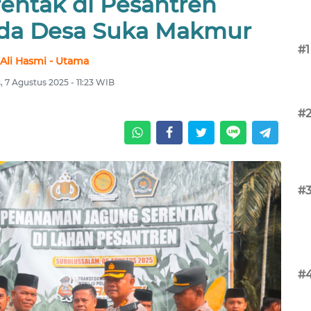
entak di Pesantren
aida Desa Suka Makmur
#1
Ali Hasmi - Utama
 7 Agustus 2025 - 11:23 WIB
#
#
#