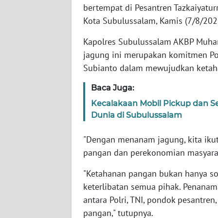
bertempat di Pesantren Tazkaiyatu
Kota Subulussalam, Kamis (7/8/202
WN
JABAR
Kapolres Subulussalam AKBP Muh
jagung ini merupakan komitmen Po
WN
Subianto dalam mewujudkan ketah
BANTEN
Baca Juga:
WN
Kecalakaan Mobil Pickup dan 
NTT
Dunia di Subulussalam
WN
"Dengan menanam jagung, kita iku
KEPRI
pangan dan perekonomian masyaraka
WN
"Ketahanan pangan bukan hanya so
PAPUA
keterlibatan semua pihak. Penanama
antara Polri, TNI, pondok pesantr
WN
pangan," tutupnya.
PAPUA