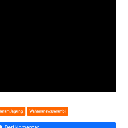
Tanam Jagung
Wahananewsserambi
Beri Komentar