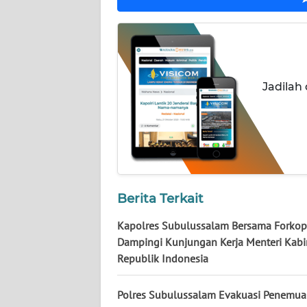
LAMPUNG
WN
JATENG
Jadilah
WN
NUSANTARA
WN
JOGJA
WN
Berita Terkait
JATIM
Kapolres Subulussalam Bersama Forko
WN
Dampingi Kunjungan Kerja Menteri Kabi
BALI
Republik Indonesia
WN
Polres Subulussalam Evakuasi Penemua
KALBAR