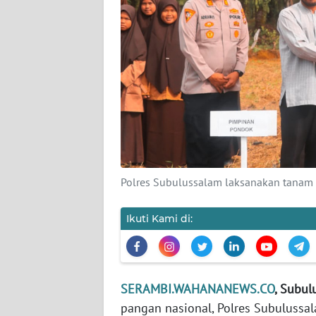
PEDOMAN
MEDIA
SIBER
REDAKSI
KARIR
DISCLAIMER
Wahana
Polres Subulussalam laksanakan tanam
News
Regional
Ikuti Kami di:
WN
SUMUT
SERAMBI.WAHANANEWS.CO
, Subul
WN
pangan nasional, Polres Subuluss
JAKARTA