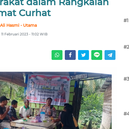
rakat dalam Rangkaian
mat Curhat
#1
Ali Hasmi - Utama
 11 Februari 2023 - 11:02 WIB
#
#
#