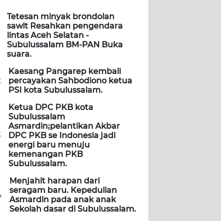
Tetesan minyak brondolan
sawit Resahkan pengendara
lintas Aceh Selatan -
Subulussalam BM-PAN Buka
suara.
Kaesang Pangarep kembali
2
percayakan Sahbodiono ketua
PSI kota Subulussalam.
Ketua DPC PKB kota
Subulussalam
Asmardin;pelantikan Akbar
3
DPC PKB se Indonesia jadi
energi baru menuju
kemenangan PKB
Subulussalam.
Menjahit harapan dari
seragam baru. Kepedulian
4
Asmardin pada anak anak
Sekolah dasar di Subulussalam.