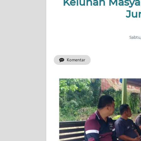
Keluhan Masya
OPINI
Ju
PERISTIWA
Informasi
Sabtu,
INDEKS
BERITA
Komentar
KONTAK
KAMI
INFO
IKLAN
TENTANG
KAMI