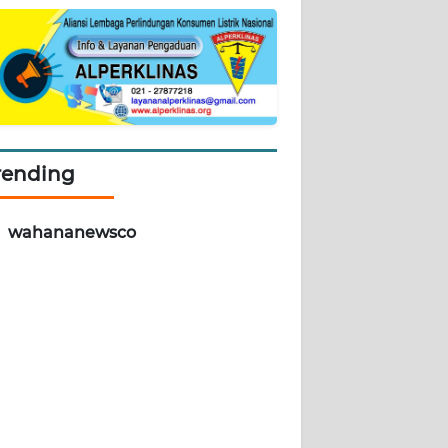
rending
wahananewsco