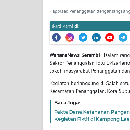
Kapolsek Penanggalan dengar langsung
WN
JABAR
Ikuti Kami di:
WN
BANTEN
WahanaNews-Serambi |
Dalam rangk
WN
Sektor Penanggalan Iptu Evizarian
NTT
tokoh masyarakat Penanggalan dan
WN
Kegiatan berlangsung di Salah sat
KEPRI
Kecamatan Penanggalan, Kota Subul
WN
Baca Juga:
PAPUA
Fakta Dana Ketahanan Pangan:
Kegiatan Fiktif di Kampong La
WN
PAPUA