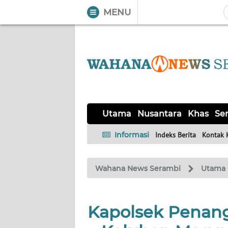
MENU
WAHANA
Tutup
TV
UTAMA
NUSANTARA
Utama
Nusantara
Khas
Ser
KHAS
Informasi
Indeks Berita
Kontak 
SERBA-
Wahana News Serambi
Utama
SERBI
HUKRIM
Kapolsek Penan