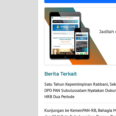
WN
KALTENG
Jadilah
WN
KALTARA
WN
KALSEL
WN
Berita Terkait
KALTIM
Satu Tahun Kepemimpinan Rabbani, Sekr
WN
DPD PAN Subulussalam Nyatakan Duku
SULSEL
HRB Dua Periode
WN
Kunjungan ke KemenPAN-RB, Bahagia 
GORONTALO