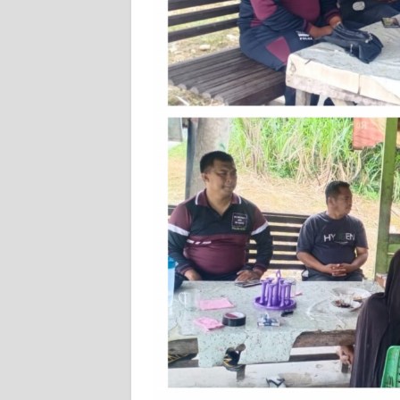
PEDOMAN
MEDIA
SIBER
REDAKSI
KARIR
DISCLAIMER
Wahana
News
Regional
WN
SUMUT
WN
JAKARTA