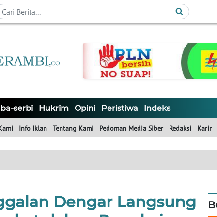
ba-serbi
Hukrim
Opini
Peristiwa
Indeks
Kami
Info Iklan
Tentang Kami
Pedoman Media Siber
Redaksi
Karir
ggalan Dengar Langsung
B