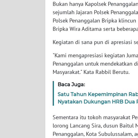
Bukan hanya Kapolsek Penanggalan I
BARAT
sejumlah Jajaran Polsek Penanggalan
WN
Polsek Penanggalan Bripka klincun 
RIAU
Bripka Wira Aditama serta beberap
Kegiatan di sana pun di apresiasi
WN
SERAMBI
"Kami mengapresiasi kegiatan Juma
Penanggalan untuk mendekatkan di
WN
Masyarakat." Kata Rabbil Berutu.
JAMBI
Baca Juga:
WN
Satu Tahun Kepemimpinan Rabb
SULTRA
Nyatakan Dukungan HRB Dua P
WN
Sementara itu tokoh masyarakat Pe
NTB
lorong Lancang Sira, dusun Baitu
Penanggalan, Kota Subulussalam, ag
WN