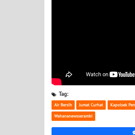
LAMPUNG
WN
JATENG
WN
NUSANTARA
WN
JOGJA
WN
JATIM
Tag:
Air Bersih
Jumat Curhat
Kapolsek Pe
WN
BALI
Wahananewsserambi
WN
KALBAR