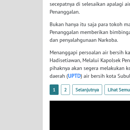
SULTENG
secepatnya di selesaikan apalagi 
Penanggalan.
WN
SULBAR
Bukan hanya itu saja para tokoh m
Penanggalan memberikan bimbinga
WN
dan penyalahgunaan Narkoba.
BABEL
Menanggapi persoalan air bersih k
Hadisetiawan, Melalui Kapolsek Pe
WN
SUMBAR
pihaknya akan segera melakukan ko
daerah (
UPTD
) air bersih kota Sub
WN
SUMSEL
1
2
Selanjutnya
Lihat Sem
WN
BENGKULU
WN