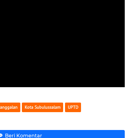
nanggalan
Kota Subulussalam
UPTD
Beri Komentar