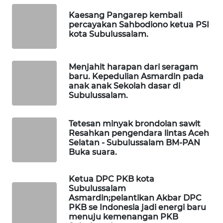
MASYARAKAT
Kaesang Pangarep kembali
KELISTRIKAN
percayakan Sahbodiono ketua PSI
kota Subulussalam.
WALINKI
ID
Menjahit harapan dari seragam
baru. Kepedulian Asmardin pada
MAWAKA
anak anak Sekolah dasar di
ID
Subulussalam.
MARTABAT
Tetesan minyak brondolan sawit
NET
Resahkan pengendara lintas Aceh
Selatan - Subulussalam BM-PAN
Buka suara.
PLN
WATCH
Ketua DPC PKB kota
Subulussalam
MKLI
Asmardin;pelantikan Akbar DPC
PKB se Indonesia jadi energi baru
menuju kemenangan PKB
LPKKI