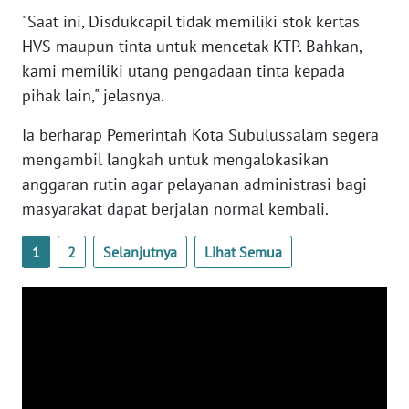
PAPUA
"Saat ini, Disdukcapil tidak memiliki stok kertas
BARAT
HVS maupun tinta untuk mencetak KTP. Bahkan,
kami memiliki utang pengadaan tinta kepada
WN
pihak lain," jelasnya.
RIAU
Ia berharap Pemerintah Kota Subulussalam segera
WN
mengambil langkah untuk mengalokasikan
SERAMBI
anggaran rutin agar pelayanan administrasi bagi
masyarakat dapat berjalan normal kembali.
WN
JAMBI
1
2
Selanjutnya
Lihat Semua
WN
SULTRA
WN
NTB