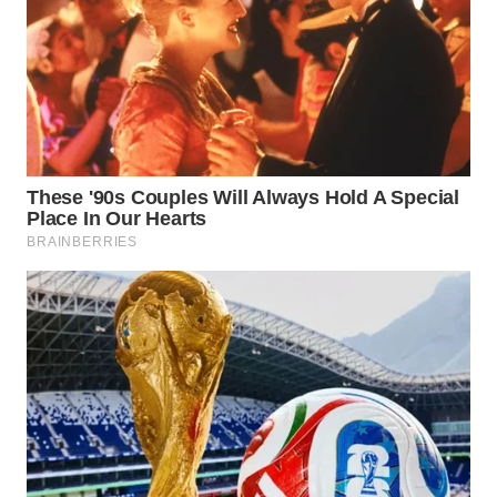
WN
KARAWANG
WN
BEKASI
WN
BOGOR
WN
DEPOK
WN
TAPANULI
UTARA
WN
SAMOSIR