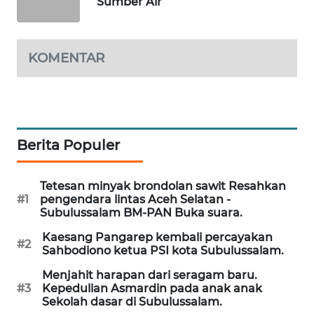
Sumber Air
SITUNGIR
NEWS
KOMENTAR
SIDIKALANG
NEWS
SIBARAGAS
NEWS
Berita Populer
METRO
SIANTAR
Tetesan minyak brondolan sawit Resahkan
NEWS
#1
pengendara lintas Aceh Selatan -
Subulussalam BM-PAN Buka suara.
METRO
Kaesang Pangarep kembali percayakan
MEDAN
#2
Sahbodiono ketua PSI kota Subulussalam.
NEWS
Menjahit harapan dari seragam baru.
#3
Kepedulian Asmardin pada anak anak
METRO
Sekolah dasar di Subulussalam.
JAKARTA