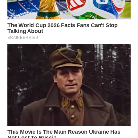
WN
PADANG
LAWAS
WN
SUMEDANG
WN
CIANJUR
WN
KEPULAUAN
SERIBU
WN
TANGERANG
WN