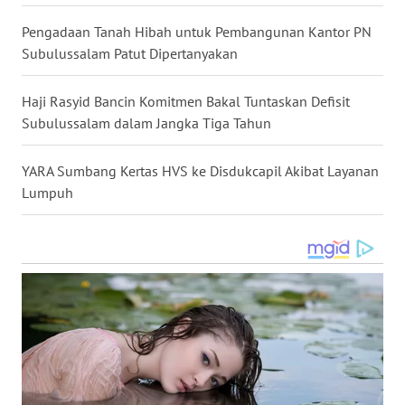
WN
KALBAR
Pengadaan Tanah Hibah untuk Pembangunan Kantor PN
Subulussalam Patut Dipertanyakan
WN
KALTENG
Haji Rasyid Bancin Komitmen Bakal Tuntaskan Defisit
Subulussalam dalam Jangka Tiga Tahun
WN
KALTARA
YARA Sumbang Kertas HVS ke Disdukcapil Akibat Layanan
Lumpuh
WN
KALSEL
WN
KALTIM
WN
SULSEL
WN