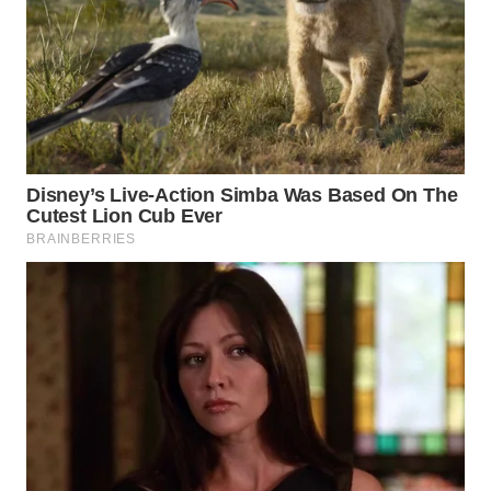
WAHANANEWS
CO ID
WAHANANEWS
NET
WAHANA
SPORT
WAHANA
UMKM
WAHANA
SELEB
WAHANA
PERSONA