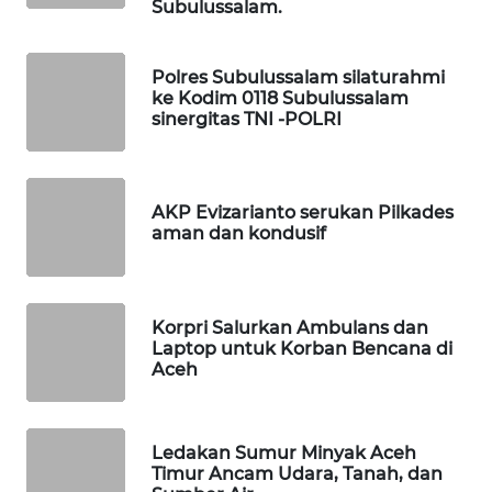
Subulussalam.
LKKI
Polres Subulussalam silaturahmi
ke Kodim 0118 Subulussalam
KOPEKLIN
sinergitas TNI -POLRI
PORTAL
KONSUMEN
AKP Evizarianto serukan Pilkades
aman dan kondusif
FORWAMKI
ALPERKLINAS
Korpri Salurkan Ambulans dan
Laptop untuk Korban Bencana di
FORJASIDA
Aceh
TAMBANG
NEWS
Ledakan Sumur Minyak Aceh
Timur Ancam Udara, Tanah, dan