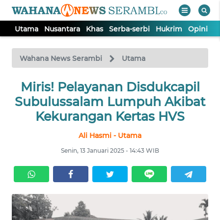
Utama
Nusantara
Khas
Serba-serbi
Hukrim
Opini
P
WAHANA
Tutup
TV
Wahana News Serambi
Utama
UTAMA
Miris! Pelayanan Disdukcapil
Subulussalam Lumpuh Akibat
NUSANTARA
Kekurangan Kertas HVS
Ali Hasmi - Utama
KHAS
Senin, 13 Januari 2025 - 14:43 WIB
SERBA-
SERBI
HUKRIM