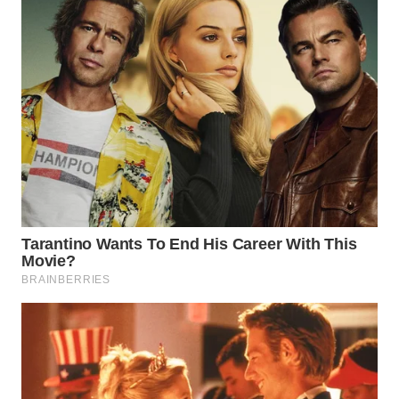
SIMALUNGUN
WN
LABUHANBATU
WN
TAPANULI
TENGAH
WN DELI
SERDANG
WN
TEBING
TINGGI
WN
PAKPAK