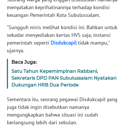
JAKARTA
menyatakan keprihatinannya terhadap kondisi
keuangan Pemerintah Kota Subulussalam.
WN
JABAR
"Sungguh miris melihat kondisi ini. Bahkan untuk
sekadar menyediakan kertas HVS saja, instansi
WN
pemerintah seperti
Disdukcapil
tidak mampu,"
BANTEN
ujarnya.
Baca Juga:
WN
NTT
Satu Tahun Kepemimpinan Rabbani,
Sekretaris DPD PAN Subulussalam Nyatakan
WN
Dukungan HRB Dua Periode
KEPRI
Sementara itu, seorang pegawai Disdukcapil yang
WN
juga tidak ingin disebutkan namanya
PAPUA
mengungkapkan bahwa situasi ini sudah
berlangsung lebih dari sebulan.
WN