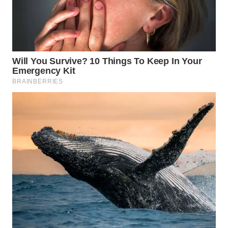
WN
MADURA
WN
SURABAYA
WN
NATUNA
WN
BINTAN
WN
MANDALIKA
WN
LIKUPANG