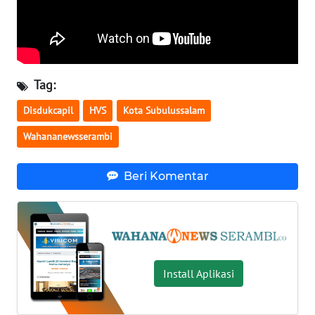
WN
SULTENG
WN
SULBAR
Tag:
Disdukcapil
HVS
Kota Subulussalam
WN
BABEL
Wahananewsserambi
WN
Beri Komentar
SUMBAR
WN
SUMSEL
WN
Install Aplikasi
BENGKULU