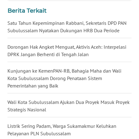
WN
LAMPUNG
Berita Terkait
Satu Tahun Kepemimpinan Rabbani, Sekretaris DPD PAN
WN
Subulussalam Nyatakan Dukungan HRB Dua Periode
JATENG
Dorongan Hak Angket Menguat, Aktivis Aceh: Interpelasi
WN
DPRK Jangan Berhenti di Tengah Jalan
NUSANTARA
Kunjungan ke KemenPAN-RB, Bahagia Maha dan Wali
WN
JOGJA
Kota Subulussalam Dorong Penataan Sistem
Pemerintahan yang Baik
WN
JATIM
Wali Kota Subulussalam Ajukan Dua Proyek Masuk Proyek
Strategis Nasional
WN
BALI
Listrik Sering Padam, Warga Sukamakmur Keluhkan
Pelayanan PLN Subulussalam