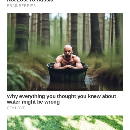
BINJAI
WN
CIREBON
WN
INDRAMAYU
WN
KUNINGAN
WN
MAJALENGKA
WN
SUBANG
WN