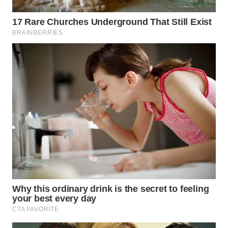
WN
NIAS
WN
LANGKAT
WN
TAPANULI
SELATAN
WN
TANJUNG
LESUNG
WN
KARO
WN