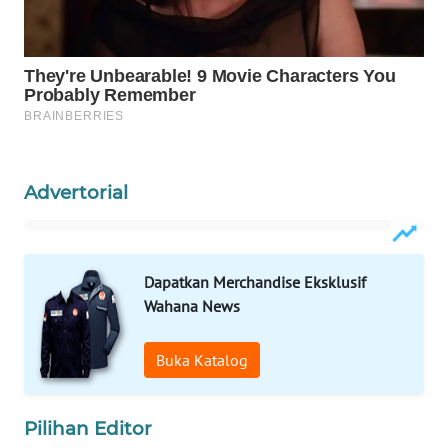
WAHANA
OTOMOTIF
WAHANA
HEALTH
WAHANA
DESA
Advertorial
WISATA
LAPAK
WAHANA
Dapatkan Merchandise Eksklusif
Wahana News
Wahana
Network
Buka Katalog
KONSUMEN
LISTRIK
Pilihan Editor