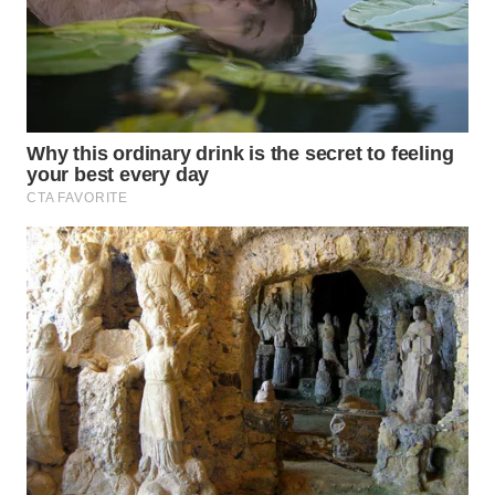
GORONTALO
WN
SULUT
WN
MALUKU
WN
MALUT
WN
DAIRI
WN
DANAU
TOBA