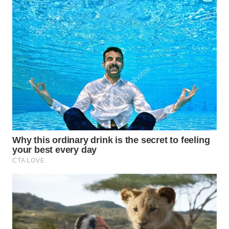
WAHANA
INFRASTRUKTUR
WAHANA
KONSUMEN
WAHANA
LISTRIK
WAHANA
TRAVEL
WAHANA
TV
WAHANANEWS
ID