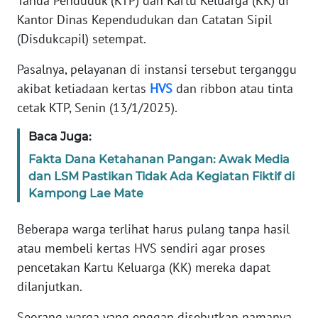
Tanda Penduduk (KTP) dan Kartu Keluarga (KK) di
Kantor Dinas Kependudukan dan Catatan Sipil
PEDOMAN
MEDIA
(Disdukcapil) setempat.
SIBER
Pasalnya, pelayanan di instansi tersebut terganggu
akibat ketiadaan kertas
HVS
dan ribbon atau tinta
REDAKSI
cetak KTP, Senin (13/1/2025).
KARIR
Baca Juga:
Fakta Dana Ketahanan Pangan: Awak Media
DISCLAIMER
dan LSM Pastikan Tidak Ada Kegiatan Fiktif di
Kampong Lae Mate
Wahana
News
Regional
Beberapa warga terlihat harus pulang tanpa hasil
atau membeli kertas HVS sendiri agar proses
WN
pencetakan Kartu Keluarga (KK) mereka dapat
SUMUT
dilanjutkan.
Seorang warga yang enggan disebutkan namanya
WN