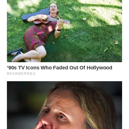
SUKABUMI
WN
PURWAKARTA
WN
PRIANGAN
TIMUR
WN
SEMARANG
WN
SOLO
WN
BOROBUDUR