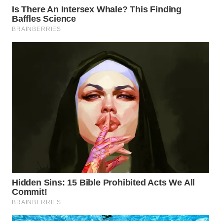
WN
LABUANBAJO
WN
BORNEO
Wahana
Media
Group
WAHANA
NEWS
WAHANA
TANI
WAHANA
ADVOKAT