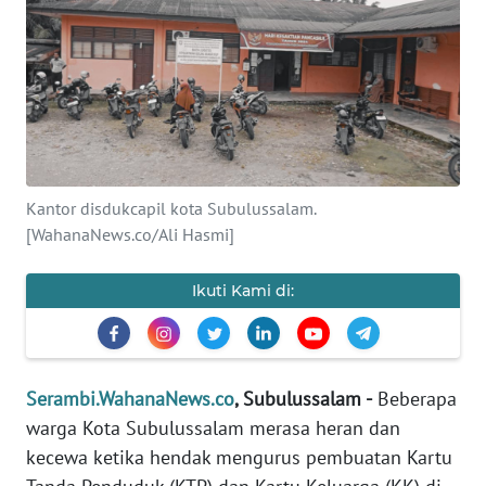
OPINI
PERISTIWA
Informasi
INDEKS
Kantor disdukcapil kota Subulussalam.
BERITA
[WahanaNews.co/Ali Hasmi]
KONTAK
Ikuti Kami di:
KAMI
INFO
IKLAN
Serambi.WahanaNews.co
, Subulussalam -
Beberapa
warga Kota Subulussalam merasa heran dan
TENTANG
kecewa ketika hendak mengurus pembuatan Kartu
KAMI