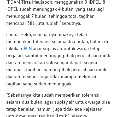
"PDAM Tirta Meulaboh, menggunakan 9 IDPEL, 8
PAPUA
IDPEL sudah menunggak 4 bulan, yang satu lagi
BARAT
menunggak 7 bulan, sehingga total tagihan
mencapai 381 juta rupiah," sebutnya.
WN
RIAU
Lanjut Heldi, sebenarnya pihaknya telah
memberikan toleransi selama dua bulan, hal ini di
WN
lakukan
PLN
agar suplay air untuk warga tetap
SERAMBI
berjalan, sambil menunggu pihak perusahaan milik
WN
daerah mencarikan solusi agar dapat segera
JAMBI
melunasi tagihan, namun pihak perusahaan milik
daerah tersebut juga tidak mampu melunasi
WN
tagihan yang sudah menunggak.
SULTRA
"Sebenarnya kita sudah memberikan toleransi
WN
selama dua bulan, agar suplay air untuk warga bisa
NTB
tetap berjalan, namun juga tidak ada kejelasan
untuk melunasi tagihan listrik," jelasnya.