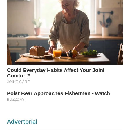
WN
LABUANBAJO
WN
BORNEO
Wahana
Media
Group
WAHANA
NEWS
WAHANA
TANI
WAHANA
ADVOKAT
Advertorial