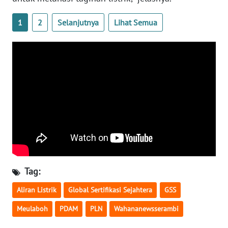
WN
SULTENG
1
2
Selanjutnya
Lihat Semua
WN
SULBAR
WN
BABEL
WN
SUMBAR
WN
SUMSEL
Tag:
Aliran Listrik
Global Sertifikasi Sejahtera
GSS
WN
BENGKULU
Meulaboh
PDAM
PLN
Wahananewsserambi