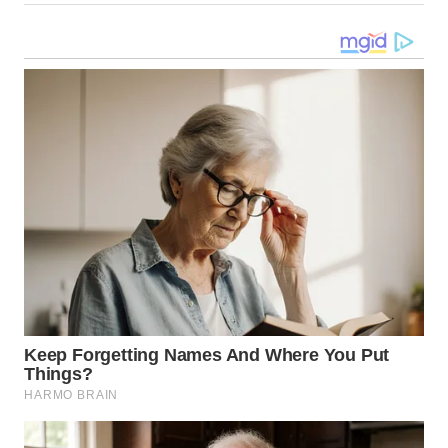
GORONTALO
WN
SULUT
WN
MALUKU
WN
MALUT
WN
DAIRI
WN
DANAU
TOBA