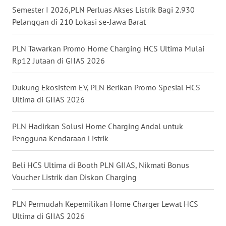
WN
Semester I 2026,PLN Perluas Akses Listrik Bagi 2.930
KALBAR
Pelanggan di 210 Lokasi se-Jawa Barat
WN
PLN Tawarkan Promo Home Charging HCS Ultima Mulai
KALTENG
Rp12 Jutaan di GIIAS 2026
WN
KALTARA
Dukung Ekosistem EV, PLN Berikan Promo Spesial HCS
Ultima di GIIAS 2026
WN
KALSEL
PLN Hadirkan Solusi Home Charging Andal untuk
Pengguna Kendaraan Listrik
WN
KALTIM
Beli HCS Ultima di Booth PLN GIIAS, Nikmati Bonus
Voucher Listrik dan Diskon Charging
WN
SULSEL
PLN Permudah Kepemilikan Home Charger Lewat HCS
Ultima di GIIAS 2026
WN