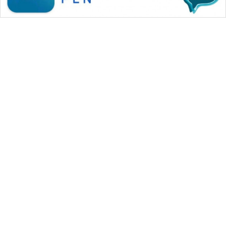
WAHANA MEDIA GROUP
|
|
|
WAHANA NEWS co
WAHANA TANI
WAHANA ADVOKAT
|
|
WAHANA INFRASTRUKTUR
WAHANA KONSUMEN
|
|
|
WAHANA LISTRIK
WAHANA TRAVEL
WAHANA TV
|
|
|
WAHANANEWS id
WAHANANEWS CO ID
WAHANANEWS NET
|
|
|
WAHANA SPORT ID
Wahana UMKM
Wahana Seleb
|
|
|
Wahana Persona
Wahana Otomotif
Wahana Health
|
Wahana Desa Wisata
Lapak Wahana