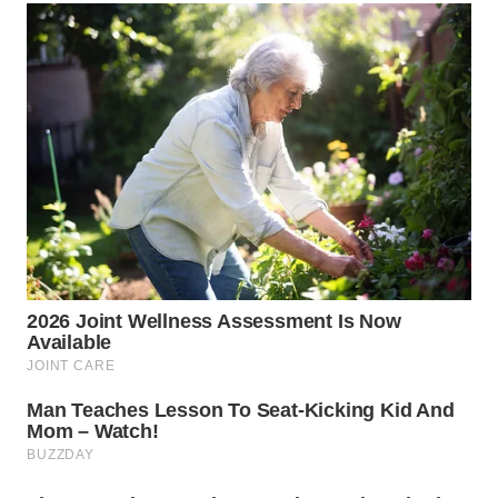
SUKABUMI
WN
PURWAKARTA
WN
PRIANGAN
TIMUR
WN
SEMARANG
WN
SOLO
WN
BOROBUDUR