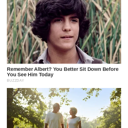
SIMALUNGUN
WN
LABUHANBATU
WN
TAPANULI
TENGAH
WN DELI
SERDANG
WN
TEBING
TINGGI
WN
PAKPAK