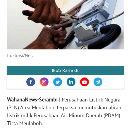
OPINI
PERISTIWA
Informasi
INDEKS
Ilustrasi/Net.
BERITA
Ikuti Kami di:
KONTAK
KAMI
INFO
WahanaNews-Serambi |
Perusahaan Listrik Negara
IKLAN
(PLN) Area Meulaboh, terpaksa memutuskan aliran
listrik milik Perusahaan Air Minum Daerah (PDAM)
TENTANG
Tirta Meulaboh.
KAMI