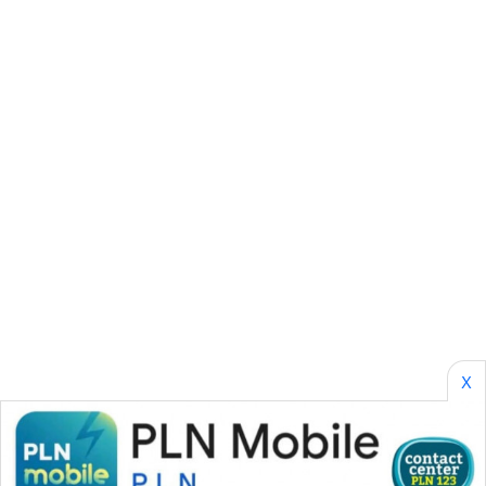
ID
PERAPKI
NEWS
SONYA
ASA
NEWS
X