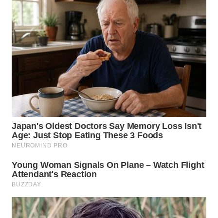
WN
NIAS
WN
LANGKAT
WN
TAPANULI
SELATAN
WN
TANJUNG
LESUNG
WN
KARO
WN