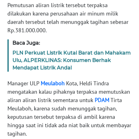
Pemutusan aliran listrik tersebut terpaksa
PEDOMAN
dilakukan karena perusahaan air minum milik
MEDIA
daerah tersebut telah menunggak tagihan sebesar
SIBER
Rp.381.000.000.
REDAKSI
Baca Juga:
PLN Perkuat Listrik Kutai Barat dan Mahakam
KARIR
Ulu, ALPERKLINAS: Konsumen Berhak
Mendapat Listrik Andal
DISCLAIMER
Manager ULP
Meulaboh
Kota, Heldi Tindra
Wahana
mengatakan kalau pihaknya terpaksa memutuskan
News
Regional
aliran aliran listrik sementara untuk
PDAM
Tirta
Meulaboh, karena sudah menunggak tagihan,
WN
keputusan tersebut terpaksa di ambil karena
SUMUT
hingga saat ini tidak ada niat baik untuk membayar
tagihan.
WN