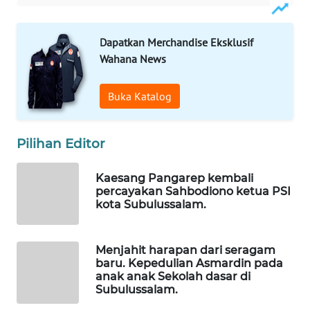
WAHANA
INFRASTRUKTUR
Dapatkan Merchandise Eksklusif
Wahana News
WAHANA
KONSUMEN
Buka Katalog
WAHANA
LISTRIK
Pilihan Editor
WAHANA
TRAVEL
Kaesang Pangarep kembali
percayakan Sahbodiono ketua PSI
kota Subulussalam.
WAHANA
TV
Menjahit harapan dari seragam
baru. Kepedulian Asmardin pada
WAHANANEWS
anak anak Sekolah dasar di
ID
Subulussalam.