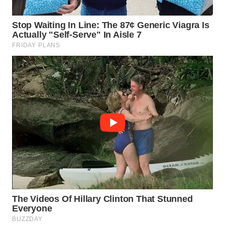
WN
PADANG
LAWAS
WN
SUMEDANG
WN
CIANJUR
WN
KEPULAUAN
SERIBU
WN
TANGERANG
WN