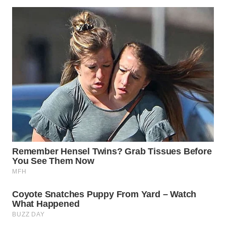
BINJAI
WN
CIREBON
WN
INDRAMAYU
WN
KUNINGAN
WN
MAJALENGKA
WN
SUBANG
WN