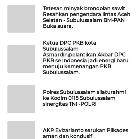
WAHANANEWS
Tetesan minyak brondolan sawit
CO ID
Resahkan pengendara lintas Aceh
Selatan - Subulussalam BM-PAN
WAHANANEWS
Buka suara.
NET
Ketua DPC PKB kota
WAHANA
Subulussalam
SPORT
Asmardin;pelantikan Akbar DPC
PKB se Indonesia jadi energi baru
menuju kemenangan PKB
WAHANA
Subulussalam.
UMKM
Polres Subulussalam silaturahmi
WAHANA
ke Kodim 0118 Subulussalam
SELEB
sinergitas TNI -POLRI
WAHANA
PERSONA
AKP Evizarianto serukan Pilkades
aman dan kondusif