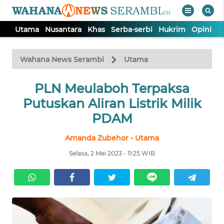
Utama
Nusantara
Khas
Serba-serbi
Hukrim
Opini
P
WAHANA
Tutup
TV
Wahana News Serambi
Utama
UTAMA
PLN Meulaboh Terpaksa
Putuskan Aliran Listrik Milik
NUSANTARA
PDAM
Amanda Zubehor - Utama
KHAS
Selasa, 2 Mei 2023 - 11:25 WIB
SERBA-
SERBI
HUKRIM