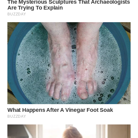
WN
MADURA
WN
SURABAYA
WN
NATUNA
WN
BINTAN
WN
MANDALIKA
WN
LIKUPANG