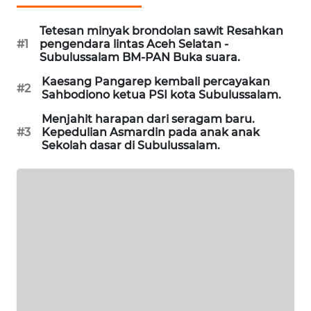
MASYARAKAT
KELISTRIKAN
Tetesan minyak brondolan sawit Resahkan
#1
pengendara lintas Aceh Selatan -
Subulussalam BM-PAN Buka suara.
WALINKI
ID
Kaesang Pangarep kembali percayakan
#2
Sahbodiono ketua PSI kota Subulussalam.
MAWAKA
Menjahit harapan dari seragam baru.
ID
#3
Kepedulian Asmardin pada anak anak
Sekolah dasar di Subulussalam.
MARTABAT
NET
PLN
WATCH
MKLI
LPKKI