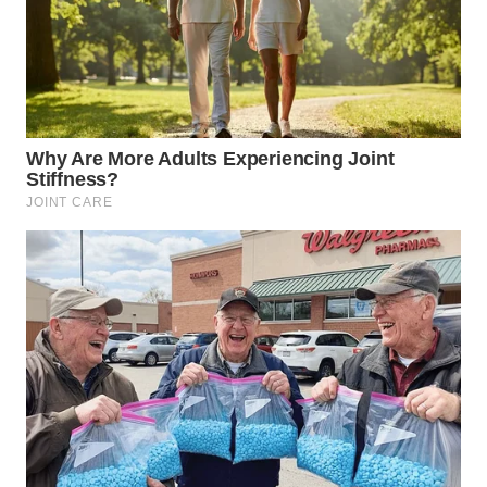
WN
KARAWANG
WN
BEKASI
WN
BOGOR
WN
DEPOK
WN
TAPANULI
UTARA
WN
SAMOSIR