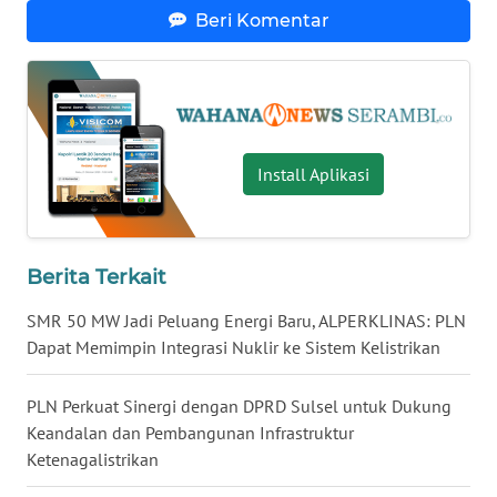
WN
Beri Komentar
LAMPUNG
WN
JATENG
WN
Install Aplikasi
NUSANTARA
WN
Berita Terkait
JOGJA
SMR 50 MW Jadi Peluang Energi Baru, ALPERKLINAS: PLN
WN
Dapat Memimpin Integrasi Nuklir ke Sistem Kelistrikan
JATIM
PLN Perkuat Sinergi dengan DPRD Sulsel untuk Dukung
WN
Keandalan dan Pembangunan Infrastruktur
BALI
Ketenagalistrikan